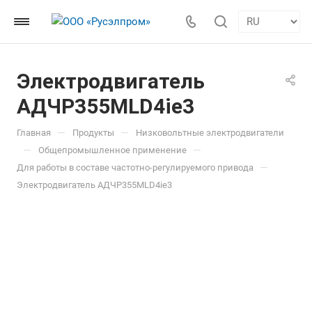
Электродвигатель
АДЧР355MLD4ie3
—
—
Главная
Продукты
Низковольтные электродвигатели
—
—
Общепромышленное применение
—
Для работы в составе частотно-регулируемого привода
Электродвигатель АДЧР355MLD4ie3