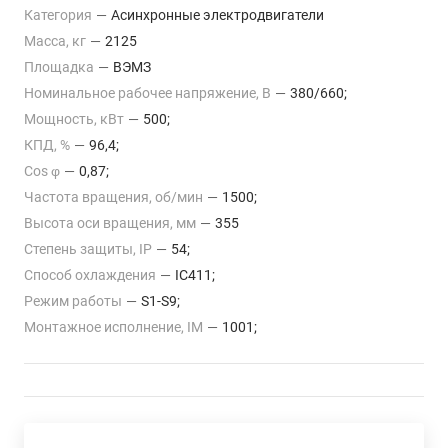
Категория
—
Асинхронные электродвигатели
Масса, кг
—
2125
Площадка
—
ВЭМЗ
Номинальное рабочее напряжение, В
—
380/660;
Мощность, кВт
—
500;
КПД, %
—
96,4;
Cos φ
—
0,87;
Частота вращения, об/мин
—
1500;
Высота оси вращения, мм
—
355
Степень защиты, IP
—
54;
Способ охлаждения
—
IC411;
Режим работы
—
S1-S9;
Монтажное исполнение, IM
—
1001;