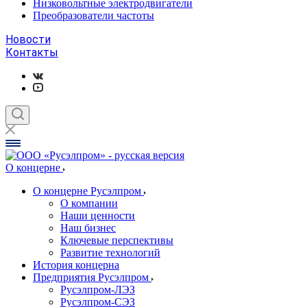
Низковольтные электродвигатели
Преобразователи частоты
Новости
Контакты
О концерне
О концерне Русэлпром
О компании
Наши ценности
Наш бизнес
Ключевые перспективы
Развитие технологий
История концерна
Предприятия Русэлпром
Русэлпром-ЛЭЗ
Русэлпром-СЭЗ