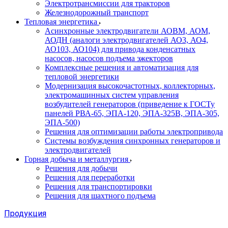
Электротрансмиссии для тракторов
Железнодорожный транспорт
Тепловая энергетика
Асинхронные электродвигатели АОВМ, АОМ,
АОДН (аналоги электродвигателей АО3, АО4,
АО103, АО104) для привода конденсатных
насосов, насосов подъема эжекторов
Комплексные решения и автоматизация для
тепловой энергетики
Модернизация высокочастотных, коллекторных,
электромашинных систем управления
возбудителей генераторов (приведение к ГОСТу
панелей РВА-65, ЭПА-120, ЭПА-325В, ЭПА-305,
ЭПА-500)
Решения для оптимизации работы электропривода
Системы возбуждения синхронных генераторов и
электродвигателей
Горная добыча и металлургия
Решения для добычи
Решения для переработки
Решения для транспортировки
Решения для шахтного подъема
Продукция