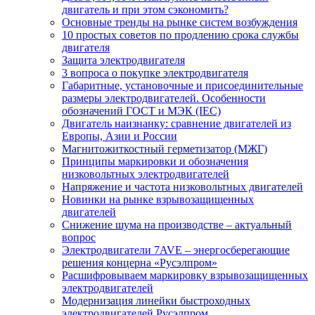
двигатель и при этом сэкономить?
Основные тренды на рынке систем возбуждения
10 простых советов по продлению срока службы
двигателя
Защита электродвигателя
3 вопроса о покупке электродвигателя
Габаритные, установочные и присоединительные
размеры электродвигателей. Особенности
обозначений ГОСТ и МЭК (IEC)
Двигатель наизнанку: сравнение двигателей из
Европы, Азии и России
Магнитожиткостный герметизатор (МЖГ)
Принципы маркировки и обозначения
низковольтных электродвигателей
Напряжение и частота низковольтных двигателей
Новинки на рынке взрывозащищенных
двигателей
Снижение шума на производстве – актуальный
вопрос
Электродвигатели 7AVE – энергосберегающие
решения концерна «Русэлпром»
Расшифровываем маркировку взрывозащищенных
электродвигателей
Модернизация линейки быстроходных
электродвигателей Русэлпром