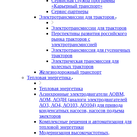
Сервисная служба программы
«Карьерный транспорт»
Сервис-партнеры
Электротрансмиссии для тракторов
Электротрансмиссии для тракторов
Перспективы развития российского
рынка тракторов с
электротрансмиссией
Электротрансмиссия для гусеничных
тракторов
Электрическая трансмиссия для
колесных тракторов
Железнодорожный транспорт
Тепловая энергетика
Тепловая энергетика
Асинхронные электродвигатели АОВМ,
АОМ, АОДН (аналоги электродвигателей
АО3, АО4, АО103, АО104) для привода
конденсатных насосов, насосов подъема
эжекторов
Комплексные решения и автоматизация для
тепловой энергетики
Модернизация высокочастотных,