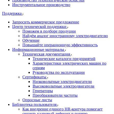
Производство технологической оснастки
Инструментальное производство
Поддержка
Запросить коммерческое предложение
Центр технической поддержки
Поможем в подборе продуции
Найдём аналог иностранному электродвигателю
Обучение
Повышайте операционную эффективность
Информационные материалы
Техническая документация
Технические каталоги предприятий
Характеристики электрических машин по
сериям
Руководства по эксплуатации
Сертификаты
Низковольтные электродвигатели
Высоковольтные электродвигатели
Генераторы
Преобразователи частоты
Опросные листы
Библиотека пользователя
Как внедрение единого HR-контура помогает
снизить кадровый дефицит и потерю