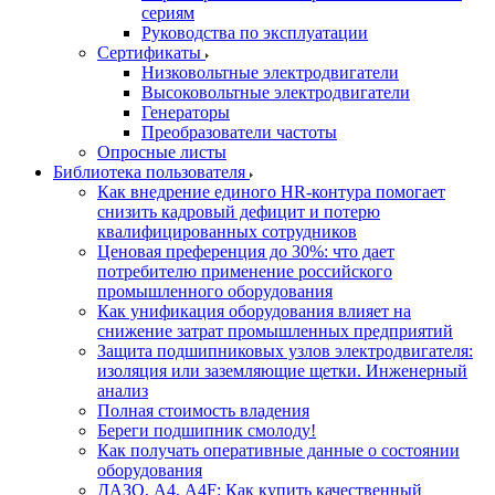
сериям
Руководства по эксплуатации
Сертификаты
Низковольтные электродвигатели
Высоковольтные электродвигатели
Генераторы
Преобразователи частоты
Опросные листы
Библиотека пользователя
Как внедрение единого HR-контура помогает
снизить кадровый дефицит и потерю
квалифицированных сотрудников
Ценовая преференция до 30%: что дает
потребителю применение российского
промышленного оборудования
Как унификация оборудования влияет на
снижение затрат промышленных предприятий
Защита подшипниковых узлов электродвигателя:
изоляция или заземляющие щетки. Инженерный
анализ
Полная стоимость владения
Береги подшипник смолоду!
Как получать оперативные данные о состоянии
оборудования
ДАЗО, А4, А4F: Как купить качественный