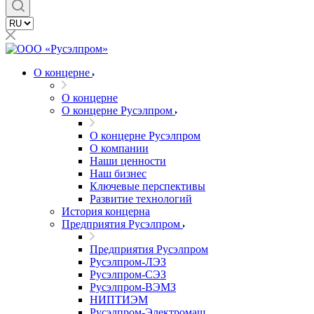
О концерне
О концерне
О концерне Русэлпром
О концерне Русэлпром
О компании
Наши ценности
Наш бизнес
Ключевые перспективы
Развитие технологий
История концерна
Предприятия Русэлпром
Предприятия Русэлпром
Русэлпром-ЛЭЗ
Русэлпром-СЭЗ
Русэлпром-ВЭМЗ
НИПТИЭМ
Русэлпром-Электромаш