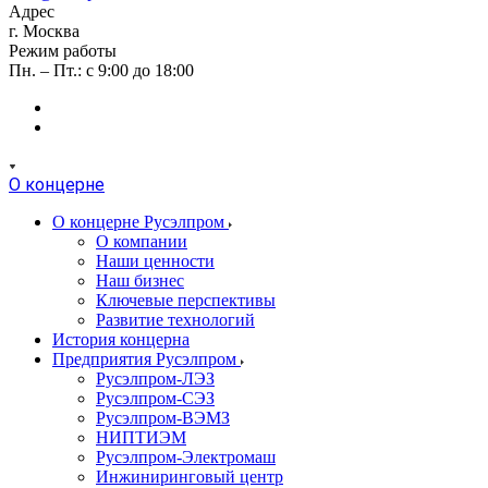
Адрес
г. Москва
Режим работы
Пн. – Пт.: с 9:00 до 18:00
О концерне
О концерне Русэлпром
О компании
Наши ценности
Наш бизнес
Ключевые перспективы
Развитие технологий
История концерна
Предприятия Русэлпром
Русэлпром-ЛЭЗ
Русэлпром-СЭЗ
Русэлпром-ВЭМЗ
НИПТИЭМ
Русэлпром-Электромаш
Инжиниринговый центр