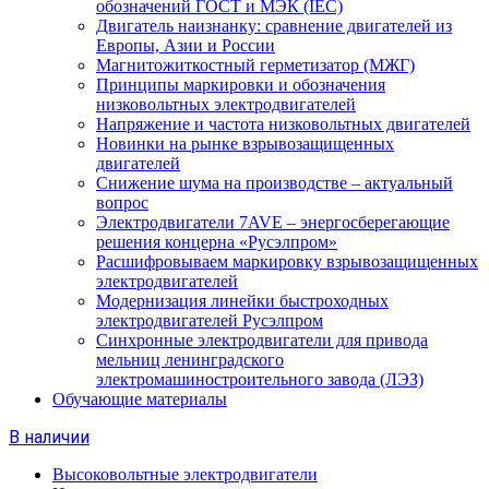
обозначений ГОСТ и МЭК (IEC)
Двигатель наизнанку: сравнение двигателей из
Европы, Азии и России
Магнитожиткостный герметизатор (МЖГ)
Принципы маркировки и обозначения
низковольтных электродвигателей
Напряжение и частота низковольтных двигателей
Новинки на рынке взрывозащищенных
двигателей
Снижение шума на производстве – актуальный
вопрос
Электродвигатели 7AVE – энергосберегающие
решения концерна «Русэлпром»
Расшифровываем маркировку взрывозащищенных
электродвигателей
Модернизация линейки быстроходных
электродвигателей Русэлпром
Синхронные электродвигатели для привода
мельниц ленинградского
электромашиностроительного завода (ЛЭЗ)
Обучающие материалы
В наличии
Высоковольтные электродвигатели