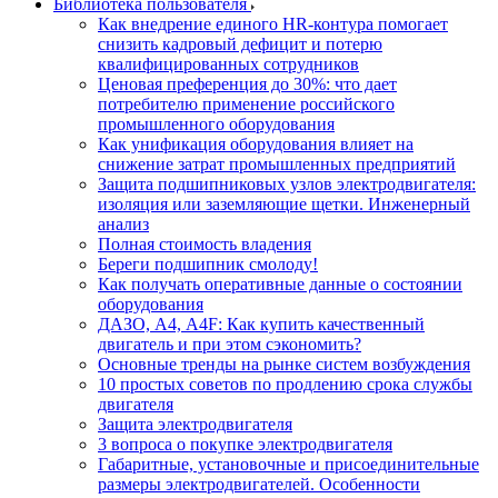
Библиотека пользователя
Как внедрение единого HR-контура помогает
снизить кадровый дефицит и потерю
квалифицированных сотрудников
Ценовая преференция до 30%: что дает
потребителю применение российского
промышленного оборудования
Как унификация оборудования влияет на
снижение затрат промышленных предприятий
Защита подшипниковых узлов электродвигателя:
изоляция или заземляющие щетки. Инженерный
анализ
Полная стоимость владения
Береги подшипник смолоду!
Как получать оперативные данные о состоянии
оборудования
ДАЗО, А4, А4F: Как купить качественный
двигатель и при этом сэкономить?
Основные тренды на рынке систем возбуждения
10 простых советов по продлению срока службы
двигателя
Защита электродвигателя
3 вопроса о покупке электродвигателя
Габаритные, установочные и присоединительные
размеры электродвигателей. Особенности