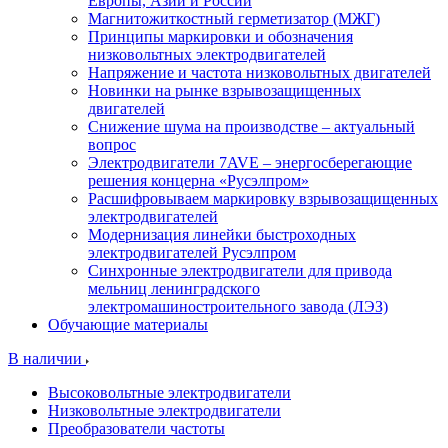
Европы, Азии и России
Магнитожиткостный герметизатор (МЖГ)
Принципы маркировки и обозначения
низковольтных электродвигателей
Напряжение и частота низковольтных двигателей
Новинки на рынке взрывозащищенных
двигателей
Снижение шума на производстве – актуальный
вопрос
Электродвигатели 7AVE – энергосберегающие
решения концерна «Русэлпром»
Расшифровываем маркировку взрывозащищенных
электродвигателей
Модернизация линейки быстроходных
электродвигателей Русэлпром
Синхронные электродвигатели для привода
мельниц ленинградского
электромашиностроительного завода (ЛЭЗ)
Обучающие материалы
В наличии
Высоковольтные электродвигатели
Низковольтные электродвигатели
Преобразователи частоты