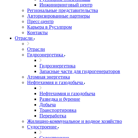
Инжиниринговый центр
Региональные представительства
Авторизированные партнеры
Пресс-центр
Карьера в Русэлпром
Контакты
Отрасли
Отрасли
Гидроэнергетика
Гидроэнергетика
Запасные части для гидрогенераторов
Атомная энергетика
Нефтехимия и газодобыча
Нефтехимия и газодобыча
Разведка и бурение
Добыча
Транспортировка
Переработка
Жилищно-коммунальное и водное хозяйство
Судостроение
Судостроение