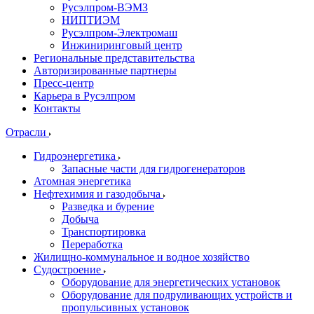
Русэлпром-ВЭМЗ
НИПТИЭМ
Русэлпром-Электромаш
Инжиниринговый центр
Региональные представительства
Авторизированные партнеры
Пресс-центр
Карьера в Русэлпром
Контакты
Отрасли
Гидроэнергетика
Запасные части для гидрогенераторов
Атомная энергетика
Нефтехимия и газодобыча
Разведка и бурение
Добыча
Транспортировка
Переработка
Жилищно-коммунальное и водное хозяйство
Судостроение
Оборудование для энергетических установок
Оборудование для подруливающих устройств и
пропульсивных установок