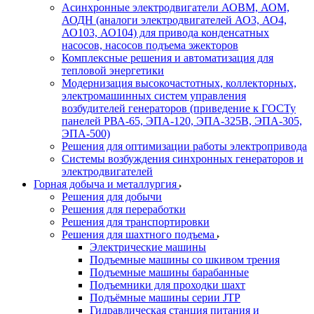
Асинхронные электродвигатели АОВМ, АОМ,
АОДН (аналоги электродвигателей АО3, АО4,
АО103, АО104) для привода конденсатных
насосов, насосов подъема эжекторов
Комплексные решения и автоматизация для
тепловой энергетики
Модернизация высокочастотных, коллекторных,
электромашинных систем управления
возбудителей генераторов (приведение к ГОСТу
панелей РВА-65, ЭПА-120, ЭПА-325В, ЭПА-305,
ЭПА-500)
Решения для оптимизации работы электропривода
Системы возбуждения синхронных генераторов и
электродвигателей
Горная добыча и металлургия
Решения для добычи
Решения для переработки
Решения для транспортировки
Решения для шахтного подъема
Электрические машины
Подъемные машины со шкивом трения
Подъемные машины барабанные
Подъемники для проходки шахт
Подъёмные машины серии JTP
Гидравлическая станция питания и