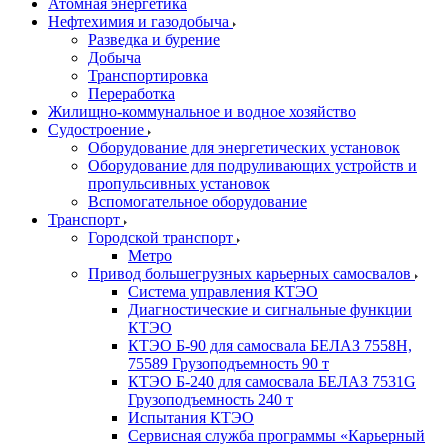
Атомная энергетика
Нефтехимия и газодобыча
Разведка и бурение
Добыча
Транспортировка
Переработка
Жилищно-коммунальное и водное хозяйство
Судостроение
Оборудование для энергетических установок
Оборудование для подруливающих устройств и
пропульсивных установок
Вспомогательное оборудование
Транспорт
Городской транспорт
Метро
Привод большегрузных карьерных самосвалов
Система управления КТЭО
Диагностические и сигнальные функции
КТЭО
КТЭО Б-90 для самосвала БЕЛАЗ 7558H,
75589 Грузоподъемность 90 т
КТЭО Б-240 для самосвала БЕЛАЗ 7531G
Грузоподъемность 240 т
Испытания КТЭО
Сервисная служба программы «Карьерный