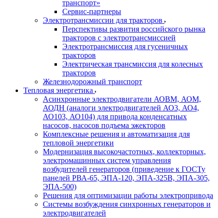
транспорт»
Сервис-партнеры
Электротрансмиссии для тракторов
Перспективы развития российского рынка
тракторов с электротрансмиссией
Электротрансмиссия для гусеничных
тракторов
Электрическая трансмиссия для колесных
тракторов
Железнодорожный транспорт
Тепловая энергетика
Асинхронные электродвигатели АОВМ, АОМ,
АОДН (аналоги электродвигателей АО3, АО4,
АО103, АО104) для привода конденсатных
насосов, насосов подъема эжекторов
Комплексные решения и автоматизация для
тепловой энергетики
Модернизация высокочастотных, коллекторных,
электромашинных систем управления
возбудителей генераторов (приведение к ГОСТу
панелей РВА-65, ЭПА-120, ЭПА-325В, ЭПА-305,
ЭПА-500)
Решения для оптимизации работы электропривода
Системы возбуждения синхронных генераторов и
электродвигателей