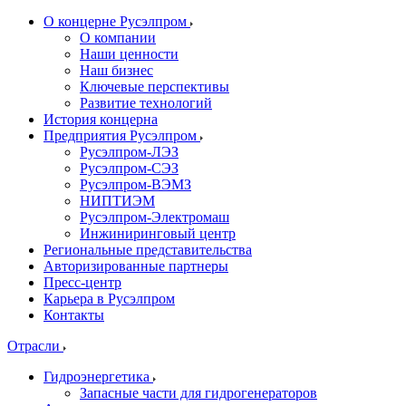
О концерне Русэлпром
О компании
Наши ценности
Наш бизнес
Ключевые перспективы
Развитие технологий
История концерна
Предприятия Русэлпром
Русэлпром-ЛЭЗ
Русэлпром-СЭЗ
Русэлпром-ВЭМЗ
НИПТИЭМ
Русэлпром-Электромаш
Инжиниринговый центр
Региональные представительства
Авторизированные партнеры
Пресс-центр
Карьера в Русэлпром
Контакты
Отрасли
Гидроэнергетика
Запасные части для гидрогенераторов