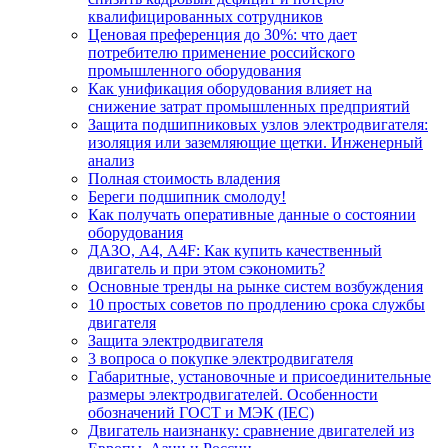
квалифицированных сотрудников
Ценовая преференция до 30%: что дает
потребителю применение российского
промышленного оборудования
Как унификация оборудования влияет на
снижение затрат промышленных предприятий
Защита подшипниковых узлов электродвигателя:
изоляция или заземляющие щетки. Инженерный
анализ
Полная стоимость владения
Береги подшипник смолоду!
Как получать оперативные данные о состоянии
оборудования
ДАЗО, А4, А4F: Как купить качественный
двигатель и при этом сэкономить?
Основные тренды на рынке систем возбуждения
10 простых советов по продлению срока службы
двигателя
Защита электродвигателя
3 вопроса о покупке электродвигателя
Габаритные, установочные и присоединительные
размеры электродвигателей. Особенности
обозначений ГОСТ и МЭК (IEC)
Двигатель наизнанку: сравнение двигателей из