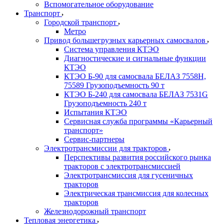
Вспомогательное оборудование
Транспорт
Городской транспорт
Метро
Привод большегрузных карьерных самосвалов
Система управления КТЭО
Диагностические и сигнальные функции
КТЭО
КТЭО Б-90 для самосвала БЕЛАЗ 7558H,
75589 Грузоподъемность 90 т
КТЭО Б-240 для самосвала БЕЛАЗ 7531G
Грузоподъемность 240 т
Испытания КТЭО
Сервисная служба программы «Карьерный
транспорт»
Сервис-партнеры
Электротрансмиссии для тракторов
Перспективы развития российского рынка
тракторов с электротрансмиссией
Электротрансмиссия для гусеничных
тракторов
Электрическая трансмиссия для колесных
тракторов
Железнодорожный транспорт
Тепловая энергетика