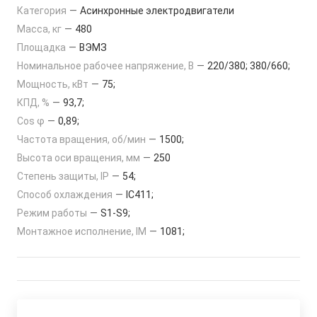
Категория
—
Асинхронные электродвигатели
Масса, кг
—
480
Площадка
—
ВЭМЗ
Номинальное рабочее напряжение, В
—
220/380; 380/660;
Мощность, кВт
—
75;
КПД, %
—
93,7;
Cos φ
—
0,89;
Частота вращения, об/мин
—
1500;
Высота оси вращения, мм
—
250
Степень защиты, IP
—
54;
Способ охлаждения
—
IC411;
Режим работы
—
S1-S9;
Монтажное исполнение, IM
—
1081;