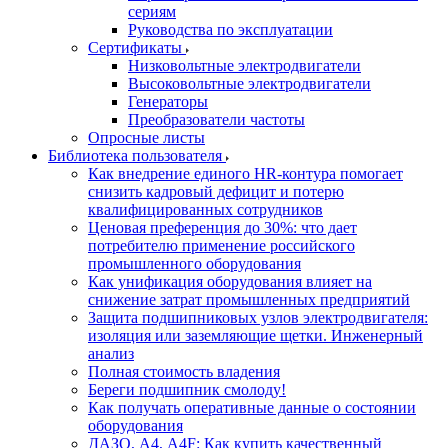
сериям
Руководства по эксплуатации
Сертификаты
Низковольтные электродвигатели
Высоковольтные электродвигатели
Генераторы
Преобразователи частоты
Опросные листы
Библиотека пользователя
Как внедрение единого HR-контура помогает
снизить кадровый дефицит и потерю
квалифицированных сотрудников
Ценовая преференция до 30%: что дает
потребителю применение российского
промышленного оборудования
Как унификация оборудования влияет на
снижение затрат промышленных предприятий
Защита подшипниковых узлов электродвигателя:
изоляция или заземляющие щетки. Инженерный
анализ
Полная стоимость владения
Береги подшипник смолоду!
Как получать оперативные данные о состоянии
оборудования
ДАЗО, А4, А4F: Как купить качественный