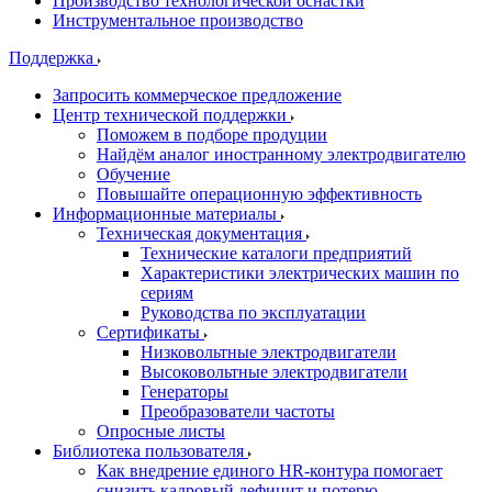
Производство технологической оснастки
Инструментальное производство
Поддержка
Запросить коммерческое предложение
Центр технической поддержки
Поможем в подборе продуции
Найдём аналог иностранному электродвигателю
Обучение
Повышайте операционную эффективность
Информационные материалы
Техническая документация
Технические каталоги предприятий
Характеристики электрических машин по
сериям
Руководства по эксплуатации
Сертификаты
Низковольтные электродвигатели
Высоковольтные электродвигатели
Генераторы
Преобразователи частоты
Опросные листы
Библиотека пользователя
Как внедрение единого HR-контура помогает
снизить кадровый дефицит и потерю