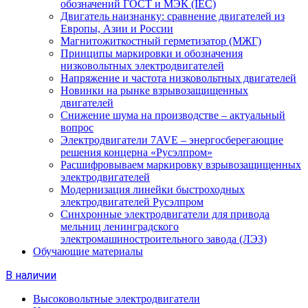
обозначений ГОСТ и МЭК (IEC)
Двигатель наизнанку: сравнение двигателей из
Европы, Азии и России
Магнитожиткостный герметизатор (МЖГ)
Принципы маркировки и обозначения
низковольтных электродвигателей
Напряжение и частота низковольтных двигателей
Новинки на рынке взрывозащищенных
двигателей
Снижение шума на производстве – актуальный
вопрос
Электродвигатели 7AVE – энергосберегающие
решения концерна «Русэлпром»
Расшифровываем маркировку взрывозащищенных
электродвигателей
Модернизация линейки быстроходных
электродвигателей Русэлпром
Синхронные электродвигатели для привода
мельниц ленинградского
электромашиностроительного завода (ЛЭЗ)
Обучающие материалы
В наличии
Высоковольтные электродвигатели