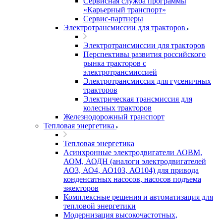
Сервисная служба программы
«Карьерный транспорт»
Сервис-партнеры
Электротрансмиссии для тракторов
Электротрансмиссии для тракторов
Перспективы развития российского
рынка тракторов с
электротрансмиссией
Электротрансмиссия для гусеничных
тракторов
Электрическая трансмиссия для
колесных тракторов
Железнодорожный транспорт
Тепловая энергетика
Тепловая энергетика
Асинхронные электродвигатели АОВМ,
АОМ, АОДН (аналоги электродвигателей
АО3, АО4, АО103, АО104) для привода
конденсатных насосов, насосов подъема
эжекторов
Комплексные решения и автоматизация для
тепловой энергетики
Модернизация высокочастотных,