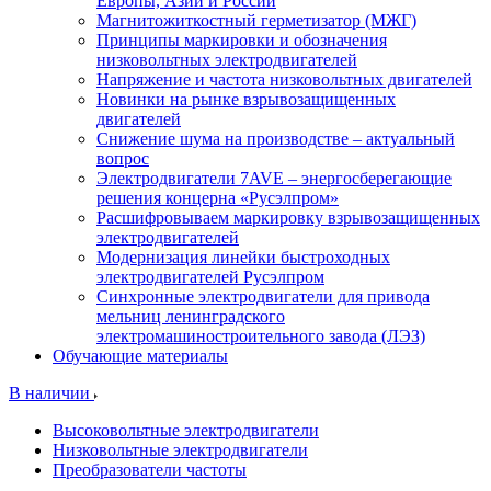
Европы, Азии и России
Магнитожиткостный герметизатор (МЖГ)
Принципы маркировки и обозначения
низковольтных электродвигателей
Напряжение и частота низковольтных двигателей
Новинки на рынке взрывозащищенных
двигателей
Снижение шума на производстве – актуальный
вопрос
Электродвигатели 7AVE – энергосберегающие
решения концерна «Русэлпром»
Расшифровываем маркировку взрывозащищенных
электродвигателей
Модернизация линейки быстроходных
электродвигателей Русэлпром
Синхронные электродвигатели для привода
мельниц ленинградского
электромашиностроительного завода (ЛЭЗ)
Обучающие материалы
В наличии
Высоковольтные электродвигатели
Низковольтные электродвигатели
Преобразователи частоты