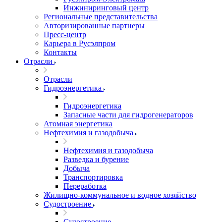
Инжиниринговый центр
Региональные представительства
Авторизированные партнеры
Пресс-центр
Карьера в Русэлпром
Контакты
Отрасли
Отрасли
Гидроэнергетика
Гидроэнергетика
Запасные части для гидрогенераторов
Атомная энергетика
Нефтехимия и газодобыча
Нефтехимия и газодобыча
Разведка и бурение
Добыча
Транспортировка
Переработка
Жилищно-коммунальное и водное хозяйство
Судостроение
Судостроение