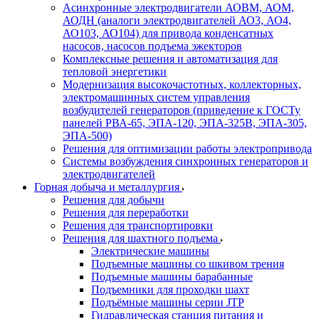
Асинхронные электродвигатели АОВМ, АОМ,
АОДН (аналоги электродвигателей АО3, АО4,
АО103, АО104) для привода конденсатных
насосов, насосов подъема эжекторов
Комплексные решения и автоматизация для
тепловой энергетики
Модернизация высокочастотных, коллекторных,
электромашинных систем управления
возбудителей генераторов (приведение к ГОСТу
панелей РВА-65, ЭПА-120, ЭПА-325В, ЭПА-305,
ЭПА-500)
Решения для оптимизации работы электропривода
Системы возбуждения синхронных генераторов и
электродвигателей
Горная добыча и металлургия
Решения для добычи
Решения для переработки
Решения для транспортировки
Решения для шахтного подъема
Электрические машины
Подъемные машины со шкивом трения
Подъемные машины барабанные
Подъемники для проходки шахт
Подъёмные машины серии JTP
Гидравлическая станция питания и