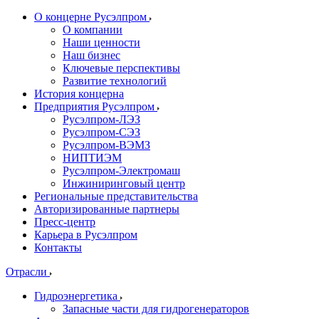
О концерне Русэлпром
О компании
Наши ценности
Наш бизнес
Ключевые перспективы
Развитие технологий
История концерна
Предприятия Русэлпром
Русэлпром-ЛЭЗ
Русэлпром-СЭЗ
Русэлпром-ВЭМЗ
НИПТИЭМ
Русэлпром-Электромаш
Инжиниринговый центр
Региональные представительства
Авторизированные партнеры
Пресс-центр
Карьера в Русэлпром
Контакты
Отрасли
Гидроэнергетика
Запасные части для гидрогенераторов