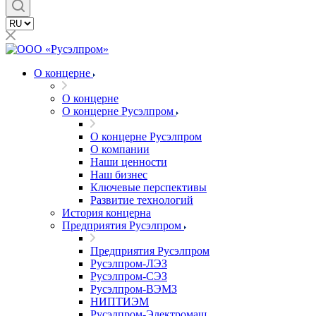
О концерне
О концерне
О концерне Русэлпром
О концерне Русэлпром
О компании
Наши ценности
Наш бизнес
Ключевые перспективы
Развитие технологий
История концерна
Предприятия Русэлпром
Предприятия Русэлпром
Русэлпром-ЛЭЗ
Русэлпром-СЭЗ
Русэлпром-ВЭМЗ
НИПТИЭМ
Русэлпром-Электромаш