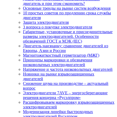
двигатель и при этом сэкономить?
Основные тренды на рынке систем возбуждения
10 простых советов по продлению срока службы
двигателя
Защита электродвигателя
3 вопроса о покупке электродвигателя
Габаритные, установочные и присоединительные
размеры электродвигателей. Особенности
обозначений ГОСТ и МЭК (IEC)
Двигатель наизнанку: сравнение двигателей из
Европы, Азии и России
Магнитожиткостный герметизатор (МЖГ)
Принципы маркировки и обозначения
низковольтных электродвигателей
Напряжение и частота низковольтных двигателей
Новинки на рынке взрывозащищенных
двигателей
Снижение шума на производстве – актуальный
вопрос
Электродвигатели 7AVE – энергосберегающие
решения концерна «Русэлпром»
Расшифровываем маркировку взрывозащищенных
электродвигателей
Модернизация линейки быстроходных
электродвигателей Русэлпром