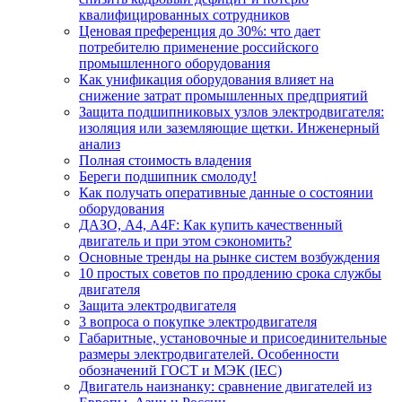
квалифицированных сотрудников
Ценовая преференция до 30%: что дает
потребителю применение российского
промышленного оборудования
Как унификация оборудования влияет на
снижение затрат промышленных предприятий
Защита подшипниковых узлов электродвигателя:
изоляция или заземляющие щетки. Инженерный
анализ
Полная стоимость владения
Береги подшипник смолоду!
Как получать оперативные данные о состоянии
оборудования
ДАЗО, А4, А4F: Как купить качественный
двигатель и при этом сэкономить?
Основные тренды на рынке систем возбуждения
10 простых советов по продлению срока службы
двигателя
Защита электродвигателя
3 вопроса о покупке электродвигателя
Габаритные, установочные и присоединительные
размеры электродвигателей. Особенности
обозначений ГОСТ и МЭК (IEC)
Двигатель наизнанку: сравнение двигателей из