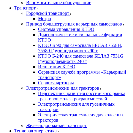
Вспомогательное оборудование
Транспорт
Городской транспорт
Метро
Привод большегрузных карьерных самосвалов
Система управления КТЭО
Диагностические и сигнальные функции
КТЭО
КТЭО Б-90 для самосвала БЕЛАЗ 7558H,
75589 Грузоподъемность 90 т
КТЭО Б-240 для самосвала БЕЛАЗ 7531G
Грузоподъемность 240 т
Испытания КТЭО
Сервисная служба программы «Карьерный
транспорт»
Сервис-партнеры
Электротрансмиссии для тракторов
Перспективы развития российского рынка
тракторов с электротрансмиссией
Электротрансмиссия для гусеничных
тракторов
Электрическая трансмиссия для колесных
тракторов
Железнодорожный транспорт
Тепловая энергетика