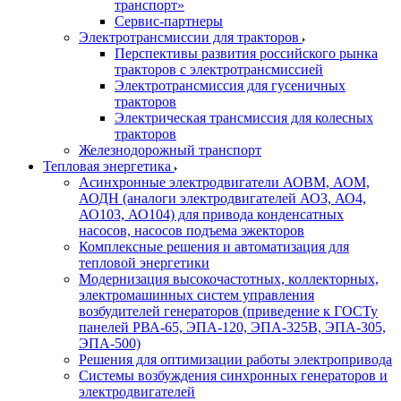
транспорт»
Сервис-партнеры
Электротрансмиссии для тракторов
Перспективы развития российского рынка
тракторов с электротрансмиссией
Электротрансмиссия для гусеничных
тракторов
Электрическая трансмиссия для колесных
тракторов
Железнодорожный транспорт
Тепловая энергетика
Асинхронные электродвигатели АОВМ, АОМ,
АОДН (аналоги электродвигателей АО3, АО4,
АО103, АО104) для привода конденсатных
насосов, насосов подъема эжекторов
Комплексные решения и автоматизация для
тепловой энергетики
Модернизация высокочастотных, коллекторных,
электромашинных систем управления
возбудителей генераторов (приведение к ГОСТу
панелей РВА-65, ЭПА-120, ЭПА-325В, ЭПА-305,
ЭПА-500)
Решения для оптимизации работы электропривода
Системы возбуждения синхронных генераторов и
электродвигателей