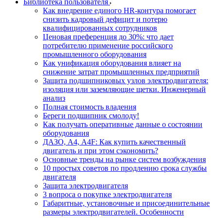
Библиотека пользователя
Как внедрение единого HR-контура помогает
снизить кадровый дефицит и потерю
квалифицированных сотрудников
Ценовая преференция до 30%: что дает
потребителю применение российского
промышленного оборудования
Как унификация оборудования влияет на
снижение затрат промышленных предприятий
Защита подшипниковых узлов электродвигателя:
изоляция или заземляющие щетки. Инженерный
анализ
Полная стоимость владения
Береги подшипник смолоду!
Как получать оперативные данные о состоянии
оборудования
ДАЗО, А4, А4F: Как купить качественный
двигатель и при этом сэкономить?
Основные тренды на рынке систем возбуждения
10 простых советов по продлению срока службы
двигателя
Защита электродвигателя
3 вопроса о покупке электродвигателя
Габаритные, установочные и присоединительные
размеры электродвигателей. Особенности