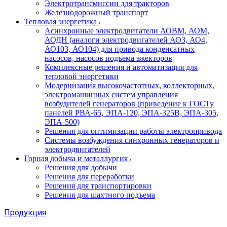
Электротрансмиссии для тракторов
Железнодорожный транспорт
Тепловая энергетика
Асинхронные электродвигатели АОВМ, АОМ,
АОДН (аналоги электродвигателей АО3, АО4,
АО103, АО104) для привода конденсатных
насосов, насосов подъема эжекторов
Комплексные решения и автоматизация для
тепловой энергетики
Модернизация высокочастотных, коллекторных,
электромашинных систем управления
возбудителей генераторов (приведение к ГОСТу
панелей РВА-65, ЭПА-120, ЭПА-325В, ЭПА-305,
ЭПА-500)
Решения для оптимизации работы электропривода
Системы возбуждения синхронных генераторов и
электродвигателей
Горная добыча и металлургия
Решения для добычи
Решения для переработки
Решения для транспортировки
Решения для шахтного подъема
Продукция