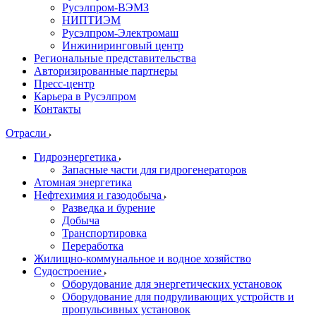
Русэлпром-ВЭМЗ
НИПТИЭМ
Русэлпром-Электромаш
Инжиниринговый центр
Региональные представительства
Авторизированные партнеры
Пресс-центр
Карьера в Русэлпром
Контакты
Отрасли
Гидроэнергетика
Запасные части для гидрогенераторов
Атомная энергетика
Нефтехимия и газодобыча
Разведка и бурение
Добыча
Транспортировка
Переработка
Жилищно-коммунальное и водное хозяйство
Судостроение
Оборудование для энергетических установок
Оборудование для подруливающих устройств и
пропульсивных установок