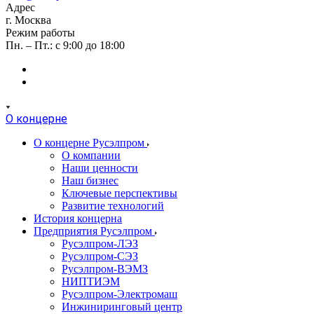
Адрес
г. Москва
Режим работы
Пн. – Пт.: с 9:00 до 18:00
О концерне
О концерне Русэлпром
О компании
Наши ценности
Наш бизнес
Ключевые перспективы
Развитие технологий
История концерна
Предприятия Русэлпром
Русэлпром-ЛЭЗ
Русэлпром-СЭЗ
Русэлпром-ВЭМЗ
НИПТИЭМ
Русэлпром-Электромаш
Инжиниринговый центр