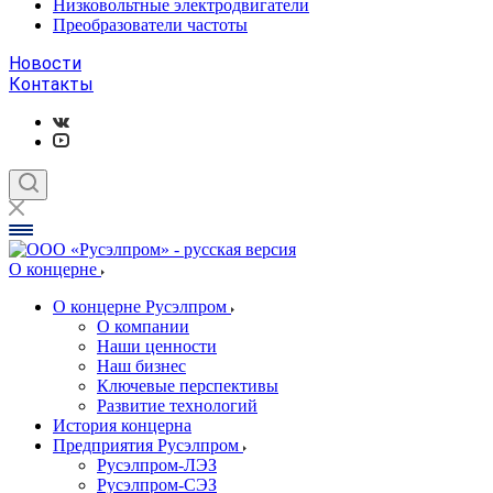
Низковольтные электродвигатели
Преобразователи частоты
Новости
Контакты
О концерне
О концерне Русэлпром
О компании
Наши ценности
Наш бизнес
Ключевые перспективы
Развитие технологий
История концерна
Предприятия Русэлпром
Русэлпром-ЛЭЗ
Русэлпром-СЭЗ