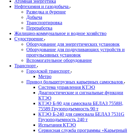
Атомная энергетика
Нефтехимия и газодобыча
Разведка и бурение
Добыча
Транспортировка
Переработка
Жилищно-коммунальное и водное хозяйство
Судостроение
Оборудование для энергетических установок
Оборудование для подруливающих устройств и
пропульсивных установок
Вспомогательное оборудование
Транспорт
Городской транспорт
Метро
Привод большегрузных карьерных самосвалов
Система управления КТЭО
Диагностические и сигнальные функции
КТЭО
КТЭО Б-90 для самосвала БЕЛАЗ 7558H,
75589 Грузоподъемность 90 т
КТЭО Б-240 для самосвала БЕЛАЗ 7531G
Грузоподъемность 240 т
Испытания КТЭО
Сервисная служба программы «Карьерный