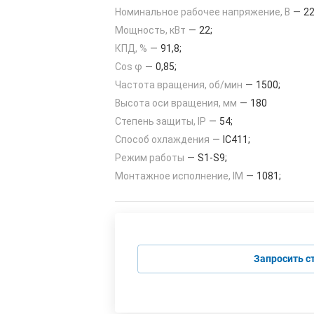
Номинальное рабочее напряжение, В
—
22
Мощность, кВт
—
22;
КПД, %
—
91,8;
Cos φ
—
0,85;
Частота вращения, об/мин
—
1500;
Высота оси вращения, мм
—
180
Степень защиты, IP
—
54;
Способ охлаждения
—
IC411;
Режим работы
—
S1-S9;
Монтажное исполнение, IM
—
1081;
Запросить с