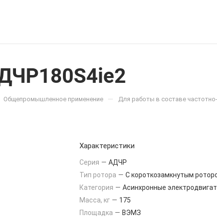
АДЧР180S4ie2
—
Общепромышленное применение
Для работы в составе частотно
Характеристики
Серия
—
АДЧР
Тип ротора
—
С короткозамкнутым ротор
Категория
—
Асинхронные электродвигат
Масса, кг
—
175
Площадка
—
ВЭМЗ