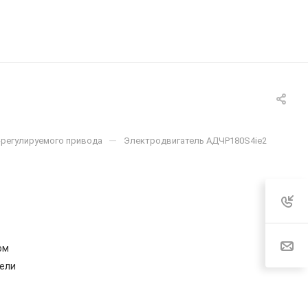
—
-регулируемого привода
Электродвигатель АДЧР180S4ie2
ом
ели