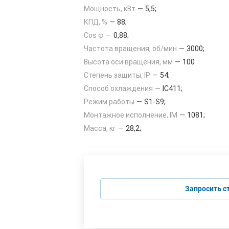
Мощность, кВт
—
5,5;
КПД, %
—
88;
Cos φ
—
0,88;
Частота вращения, об/мин
—
3000;
Высота оси вращения, мм
—
100
Степень защиты, IP
—
54;
Способ охлаждения
—
IC411;
Режим работы
—
S1-S9;
Монтажное исполнение, IM
—
1081;
Масса, кг
—
28,2;
Запросить с