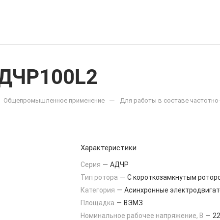
АДЧР100L2
—
Общепромышленное применение
Для работы в составе частотно
Характеристики
Серия
—
АДЧР
Тип ротора
—
С короткозамкнутым ротор
Категория
—
Асинхронные электродвигат
Площадка
—
ВЭМЗ
Номинальное рабочее напряжение, В
—
22