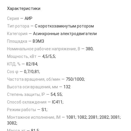
Характеристики
Серия
—
АИР
Тип ротора
—
С короткозамкнутым ротором
Категория
—
Асинхронные электродвигатели
Площадка
—
ВЭМЗ
Номинальное рабочее напряжение, В
—
380;
Мощность, кВт
—
4,5/5,5;
КПД, %
—
82/84;
Cos φ
—
0,7/0,81;
Частота вращения, об/мин
—
750/1000;
Высота оси вращения, мм
—
132
Степень защиты, IP
—
54; 55;
Способ охлаждения
—
IC411;
Режим работы
—
S1;
Монтажное исполнение, IM
—
1081; 1082; 2081; 2082; 3081;
3082;
Масса, кг
—
81,5;