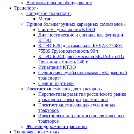
Вспомогательное оборудование
Транспорт
Городской транспорт
Метро
Привод большегрузных карьерных самосвалов
Система управления КТЭО
Диагностические и сигнальные функции
КТЭО
КТЭО Б-90 для самосвала БЕЛАЗ 7558H,
75589 Грузоподъемность 90 т
КТЭО Б-240 для самосвала БЕЛАЗ 7531G
Грузоподъемность 240 т
Испытания КТЭО
Сервисная служба программы «Карьерный
транспорт»
Сервис-партнеры
Электротрансмиссии для тракторов
Перспективы развития российского рынка
тракторов с электротрансмиссией
Электротрансмиссия для гусеничных
тракторов
Электрическая трансмиссия для колесных
тракторов
Железнодорожный транспорт
Тепловая энергетика