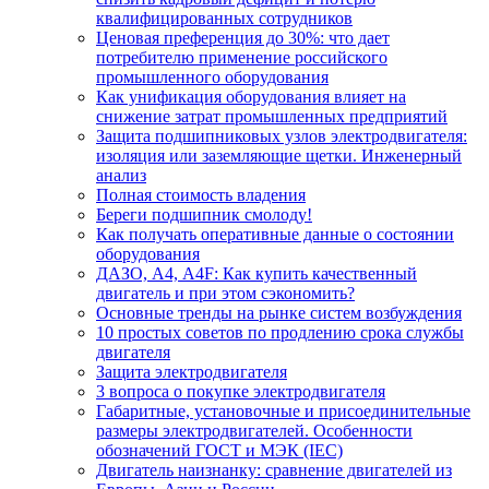
квалифицированных сотрудников
Ценовая преференция до 30%: что дает
потребителю применение российского
промышленного оборудования
Как унификация оборудования влияет на
снижение затрат промышленных предприятий
Защита подшипниковых узлов электродвигателя:
изоляция или заземляющие щетки. Инженерный
анализ
Полная стоимость владения
Береги подшипник смолоду!
Как получать оперативные данные о состоянии
оборудования
ДАЗО, А4, А4F: Как купить качественный
двигатель и при этом сэкономить?
Основные тренды на рынке систем возбуждения
10 простых советов по продлению срока службы
двигателя
Защита электродвигателя
3 вопроса о покупке электродвигателя
Габаритные, установочные и присоединительные
размеры электродвигателей. Особенности
обозначений ГОСТ и МЭК (IEC)
Двигатель наизнанку: сравнение двигателей из