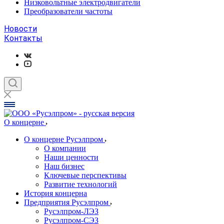
Низковольтные электродвигатели
Преобразователи частоты
Новости
Контакты
О концерне
О концерне Русэлпром
О компании
Наши ценности
Наш бизнес
Ключевые перспективы
Развитие технологий
История концерна
Предприятия Русэлпром
Русэлпром-ЛЭЗ
Русэлпром-СЭЗ