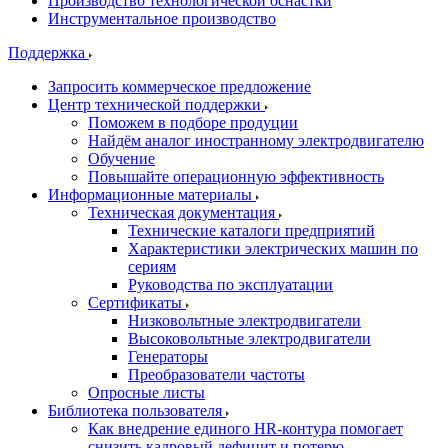
Производство технологической оснастки
Инструментальное производство
Поддержка
Запросить коммерческое предложение
Центр технической поддержки
Поможем в подборе продуции
Найдём аналог иностранному электродвигателю
Обучение
Повышайте операционную эффективность
Информационные материалы
Техническая документация
Технические каталоги предприятий
Характеристики электрических машин по
сериям
Руководства по эксплуатации
Сертификаты
Низковольтные электродвигатели
Высоковольтные электродвигатели
Генераторы
Преобразователи частоты
Опросные листы
Библиотека пользователя
Как внедрение единого HR-контура помогает
снизить кадровый дефицит и потерю