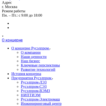
Адрес
г. Москва
Режим работы
Пн. – Пт.: с 9:00 до 18:00
О концерне
О концерне Русэлпром
О компании
Наши ценности
Наш бизнес
Ключевые перспективы
Развитие технологий
История концерна
Предприятия Русэлпром
Русэлпром-ЛЭЗ
Русэлпром-СЭЗ
Русэлпром-ВЭМЗ
НИПТИЭМ
Русэлпром-Электромаш
Инжиниринговый центр