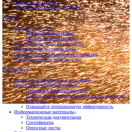
Продукты по сериям
Асинхронные электродвигатели
Услуги
Сервисные услуги
Предпродажный сервис
Послепродажный сервис
Высокоточное литье из алюминия
Высокоточное чугунное литье
Производство технологической оснастки
Инструментальное производство
Поддержка
Запросить коммерческое предложение
Центр технической поддержки
Поможем в подборе продуции
Найдём аналог иностранному электродвигателю
Обучение
Повышайте операционную эффективность
Информационные материалы
Техническая документация
Сертификаты
Опросные листы