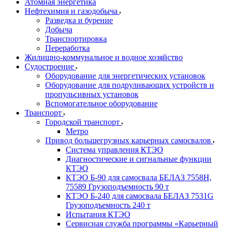
Атомная энергетика
Нефтехимия и газодобыча
Разведка и бурение
Добыча
Транспортировка
Переработка
Жилищно-коммунальное и водное хозяйство
Судостроение
Оборудование для энергетических установок
Оборудование для подруливающих устройств и
пропульсивных установок
Вспомогательное оборудование
Транспорт
Городской транспорт
Метро
Привод большегрузных карьерных самосвалов
Система управления КТЭО
Диагностические и сигнальные функции
КТЭО
КТЭО Б-90 для самосвала БЕЛАЗ 7558H,
75589 Грузоподъемность 90 т
КТЭО Б-240 для самосвала БЕЛАЗ 7531G
Грузоподъемность 240 т
Испытания КТЭО
Сервисная служба программы «Карьерный