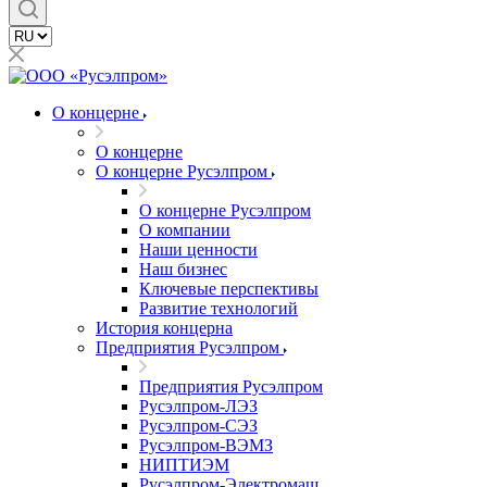
О концерне
О концерне
О концерне Русэлпром
О концерне Русэлпром
О компании
Наши ценности
Наш бизнес
Ключевые перспективы
Развитие технологий
История концерна
Предприятия Русэлпром
Предприятия Русэлпром
Русэлпром-ЛЭЗ
Русэлпром-СЭЗ
Русэлпром-ВЭМЗ
НИПТИЭМ
Русэлпром-Электромаш