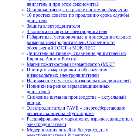
двигатель и при этом сэкономить?
Основные тренды на рынке систем возбуждения
10 простых советов по продлению срока службы
двигателя
Защита электродвигателя
3 вопроса о покупке электродвигателя
Габаритные, установочные и присоединительные
размеры электродвигателей. Особенности
обозначений ГОСТ и МЭК (IEC)
Двигатель наизнанку: сравнение двигателей из
Европы, Азии и России
Магнитожиткостный герметизатор (МЖГ)
Принципы маркировки и обозначения
низковольтных электродвигателей
Напряжение и частота низковольтных двигателей
Новинки на рынке взрывозащищенных
двигателей
Снижение шума на производстве – актуальный
вопрос
Электродвигатели 7AVE – энергосберегающие
решения концерна «Русэлпром»
Расшифровываем маркировку взрывозащищенных
электродвигателей
Модернизация линейки быстроходных
электродвигателей Русэлпром