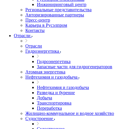
Инжиниринговый центр
Региональные представительства
Авторизированные партнеры
Пресс-центр
Карьера в Русэлпром
Контакты
Отрасли
Отрасли
Гидроэнергетика
Гидроэнергетика
Запасные части для гидрогенераторов
Атомная энергетика
Нефтехимия и газодобыча
Нефтехимия и газодобыча
Разведка и бурение
Добыча
Транспортировка
Переработка
Жилищно-коммунальное и водное хозяйство
Судостроение
Судостроение