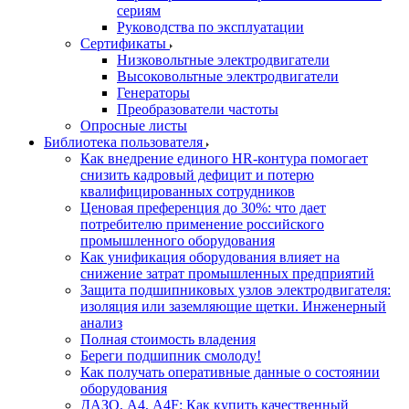
сериям
Руководства по эксплуатации
Сертификаты
Низковольтные электродвигатели
Высоковольтные электродвигатели
Генераторы
Преобразователи частоты
Опросные листы
Библиотека пользователя
Как внедрение единого HR-контура помогает
снизить кадровый дефицит и потерю
квалифицированных сотрудников
Ценовая преференция до 30%: что дает
потребителю применение российского
промышленного оборудования
Как унификация оборудования влияет на
снижение затрат промышленных предприятий
Защита подшипниковых узлов электродвигателя:
изоляция или заземляющие щетки. Инженерный
анализ
Полная стоимость владения
Береги подшипник смолоду!
Как получать оперативные данные о состоянии
оборудования
ДАЗО, А4, А4F: Как купить качественный