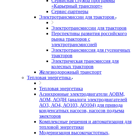
Сервисная служба программы
«Карьерный транспорт»
Сервис-партнеры
Электротрансмиссии для тракторов
Электротрансмиссии для тракторов
Перспективы развития российского
рынка тракторов с
электротрансмиссией
Электротрансмиссия для гусеничных
тракторов
Электрическая трансмиссия для
колесных тракторов
Железнодорожный транспорт
Тепловая энергетика
Тепловая энергетика
Асинхронные электродвигатели АОВМ,
АОМ, АОДН (аналоги электродвигателей
АО3, АО4, АО103, АО104) для привода
конденсатных насосов, насосов подъема
эжекторов
Комплексные решения и автоматизация для
тепловой энергетики
Модернизация высокочастотных,