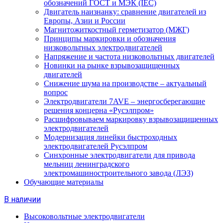
обозначений ГОСТ и МЭК (IEC)
Двигатель наизнанку: сравнение двигателей из
Европы, Азии и России
Магнитожиткостный герметизатор (МЖГ)
Принципы маркировки и обозначения
низковольтных электродвигателей
Напряжение и частота низковольтных двигателей
Новинки на рынке взрывозащищенных
двигателей
Снижение шума на производстве – актуальный
вопрос
Электродвигатели 7AVE – энергосберегающие
решения концерна «Русэлпром»
Расшифровываем маркировку взрывозащищенных
электродвигателей
Модернизация линейки быстроходных
электродвигателей Русэлпром
Синхронные электродвигатели для привода
мельниц ленинградского
электромашиностроительного завода (ЛЭЗ)
Обучающие материалы
В наличии
Высоковольтные электродвигатели