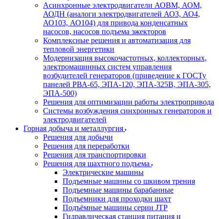
Асинхронные электродвигатели АОВМ, АОМ,
АОДН (аналоги электродвигателей АО3, АО4,
АО103, АО104) для привода конденсатных
насосов, насосов подъема эжекторов
Комплексные решения и автоматизация для
тепловой энергетики
Модернизация высокочастотных, коллекторных,
электромашинных систем управления
возбудителей генераторов (приведение к ГОСТу
панелей РВА-65, ЭПА-120, ЭПА-325В, ЭПА-305,
ЭПА-500)
Решения для оптимизации работы электропривода
Системы возбуждения синхронных генераторов и
электродвигателей
Горная добыча и металлургия
Решения для добычи
Решения для переработки
Решения для транспортировки
Решения для шахтного подъема
Электрические машины
Подъемные машины со шкивом трения
Подъемные машины барабанные
Подъемники для проходки шахт
Подъёмные машины серии JTP
Гидравлическая станция питания и