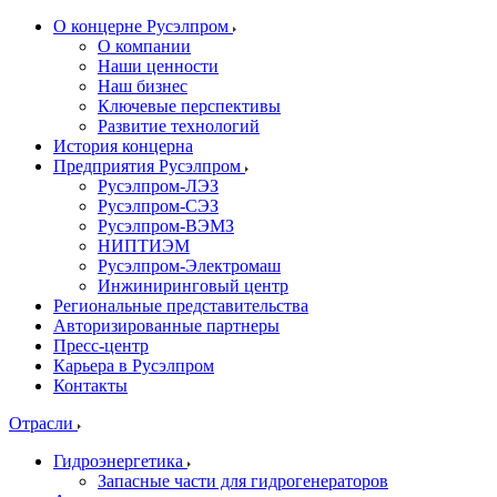
О концерне Русэлпром
О компании
Наши ценности
Наш бизнес
Ключевые перспективы
Развитие технологий
История концерна
Предприятия Русэлпром
Русэлпром-ЛЭЗ
Русэлпром-СЭЗ
Русэлпром-ВЭМЗ
НИПТИЭМ
Русэлпром-Электромаш
Инжиниринговый центр
Региональные представительства
Авторизированные партнеры
Пресс-центр
Карьера в Русэлпром
Контакты
Отрасли
Гидроэнергетика
Запасные части для гидрогенераторов