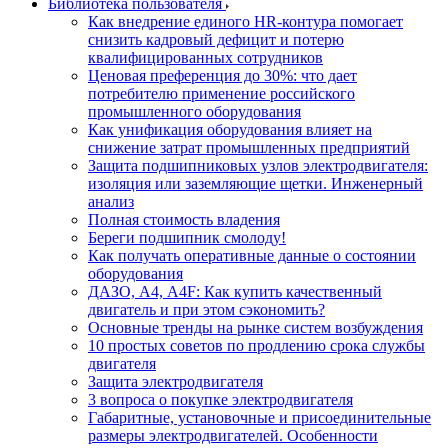
Библиотека пользователя
Как внедрение единого HR-контура помогает
снизить кадровый дефицит и потерю
квалифицированных сотрудников
Ценовая преференция до 30%: что дает
потребителю применение российского
промышленного оборудования
Как унификация оборудования влияет на
снижение затрат промышленных предприятий
Защита подшипниковых узлов электродвигателя:
изоляция или заземляющие щетки. Инженерный
анализ
Полная стоимость владения
Береги подшипник смолоду!
Как получать оперативные данные о состоянии
оборудования
ДАЗО, А4, А4F: Как купить качественный
двигатель и при этом сэкономить?
Основные тренды на рынке систем возбуждения
10 простых советов по продлению срока службы
двигателя
Защита электродвигателя
3 вопроса о покупке электродвигателя
Габаритные, установочные и присоединительные
размеры электродвигателей. Особенности