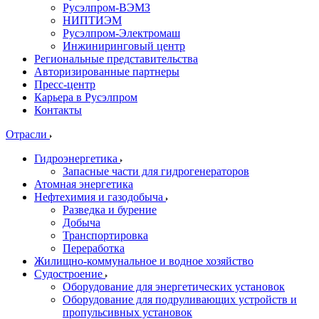
Русэлпром-ВЭМЗ
НИПТИЭМ
Русэлпром-Электромаш
Инжиниринговый центр
Региональные представительства
Авторизированные партнеры
Пресс-центр
Карьера в Русэлпром
Контакты
Отрасли
Гидроэнергетика
Запасные части для гидрогенераторов
Атомная энергетика
Нефтехимия и газодобыча
Разведка и бурение
Добыча
Транспортировка
Переработка
Жилищно-коммунальное и водное хозяйство
Судостроение
Оборудование для энергетических установок
Оборудование для подруливающих устройств и
пропульсивных установок