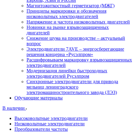
Европы, Азии и России
Магнитожиткостный герметизатор (МЖГ)
Принципы маркировки и обозначения
низковольтных электродвигателей
Напряжение и частота низковольтных двигателей
Новинки на рынке взрывозащищенных
двигателей
Снижение шума на производстве – актуальный
вопрос
Электродвигатели 7AVE – энергосберегающие
решения концерна «Русэлпром»
Расшифровываем маркировку взрывозащищенных
электродвигателей
Модернизация линейки быстроходных
электродвигателей Русэлпром
Синхронные электродвигатели для привода
мельниц ленинградского
электромашиностроительного завода (ЛЭЗ)
Обучающие материалы
В наличии
Высоковольтные электродвигатели
Низковольтные электродвигатели
Преобразователи частоты