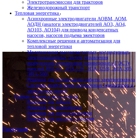
Электротрансмиссии для тракторов
Железнодорожный транспорт
Тепловая энергетика
Асинхронные электродвигатели АОВМ, АОМ,
АОДН (аналоги электродвигателей АО3, АО4,
АО103, АО104) для привода конденсатных
насосов, насосов подъема эжекторов
Комплексные решения и автоматизация для
тепловой энергетики
Модернизация высокочастотных, коллекторных,
электромашинных систем управления
возбудителей генераторов (приведение к ГОСТу
панелей РВА-65, ЭПА-120, ЭПА-325В, ЭПА-305,
ЭПА-500)
Решения для оптимизации работы электропривода
Системы возбуждения синхронных генераторов и
электродвигателей
Горная добыча и металлургия
Решения для добычи
Решения для переработки
Решения для транспортировки
Решения для шахтного подъема
Продукция