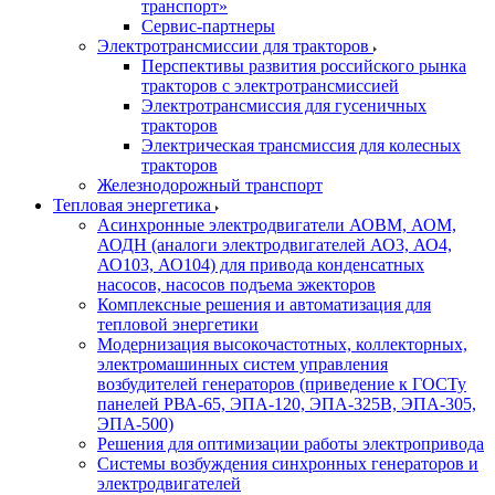
транспорт»
Сервис-партнеры
Электротрансмиссии для тракторов
Перспективы развития российского рынка
тракторов с электротрансмиссией
Электротрансмиссия для гусеничных
тракторов
Электрическая трансмиссия для колесных
тракторов
Железнодорожный транспорт
Тепловая энергетика
Асинхронные электродвигатели АОВМ, АОМ,
АОДН (аналоги электродвигателей АО3, АО4,
АО103, АО104) для привода конденсатных
насосов, насосов подъема эжекторов
Комплексные решения и автоматизация для
тепловой энергетики
Модернизация высокочастотных, коллекторных,
электромашинных систем управления
возбудителей генераторов (приведение к ГОСТу
панелей РВА-65, ЭПА-120, ЭПА-325В, ЭПА-305,
ЭПА-500)
Решения для оптимизации работы электропривода
Системы возбуждения синхронных генераторов и
электродвигателей