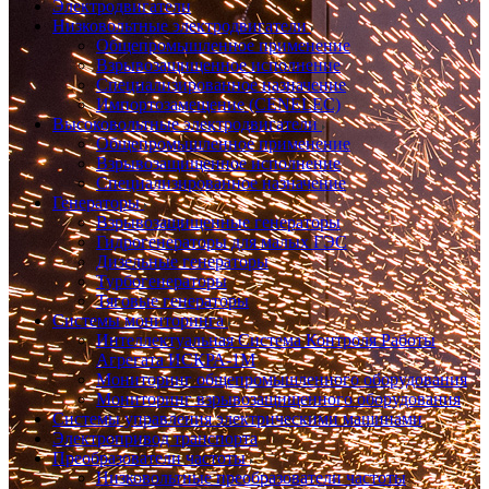
Электродвигатели
Низковольтные электродвигатели
Общепромышленное применение
Взрывозащищенное исполнение
Специализированное назначение
Импортозамещение (CENELEC)
Высоковольтные электродвигатели
Общепромышленное применение
Взрывозащищенное исполнение
Специализированное назначение
Генераторы
Взрывозащищенные генераторы
Гидрогенераторы для малых ГЭС
Дизельные генераторы
Турбогенераторы
Тяговые генераторы
Системы мониторинга
Интеллектуальная Система Контроля Работы
Агрегата ИСКРА-1М
Мониторинг общепромышленного оборудования
Мониторинг взрывозащищенного оборудования
Системы управления электрическими машинами
Электропривод транспорта
Преобразователи частоты
Низковольтные преобразователи частоты