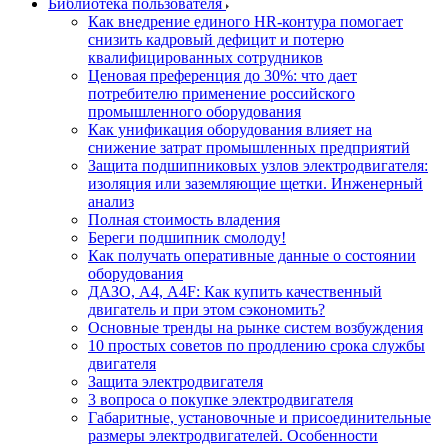
Библиотека пользователя
Как внедрение единого HR-контура помогает
снизить кадровый дефицит и потерю
квалифицированных сотрудников
Ценовая преференция до 30%: что дает
потребителю применение российского
промышленного оборудования
Как унификация оборудования влияет на
снижение затрат промышленных предприятий
Защита подшипниковых узлов электродвигателя:
изоляция или заземляющие щетки. Инженерный
анализ
Полная стоимость владения
Береги подшипник смолоду!
Как получать оперативные данные о состоянии
оборудования
ДАЗО, А4, А4F: Как купить качественный
двигатель и при этом сэкономить?
Основные тренды на рынке систем возбуждения
10 простых советов по продлению срока службы
двигателя
Защита электродвигателя
3 вопроса о покупке электродвигателя
Габаритные, установочные и присоединительные
размеры электродвигателей. Особенности