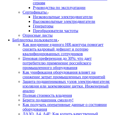
сериям
Руководства по эксплуатации
Сертификаты
Низковольтные электродвигатели
Высоковольтные электродвигатели
Генераторы
Преобразователи частоты
Опросные листы
Библиотека пользователя
Как внедрение единого HR-контура помогает
снизить кадровый дефицит и потерю
квалифицированных сотрудников
Ценовая преференция до 30%: что дает
потребителю применение российского
промышленного оборудования
Как унификация оборудования влияет на
снижение затрат промышленных предприятий
Защита подшипниковых узлов электродвигателя:
изоляция или заземляющие щетки. Инженерный
анализ
Полная стоимость владения
Береги подшипник смолоду!
Как получать оперативные данные о состоянии
оборудования
ДАЗО, А4, А4F: Как купить качественный