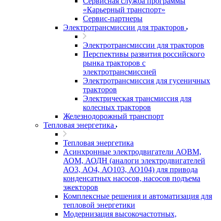
Сервисная служба программы
«Карьерный транспорт»
Сервис-партнеры
Электротрансмиссии для тракторов
Электротрансмиссии для тракторов
Перспективы развития российского
рынка тракторов с
электротрансмиссией
Электротрансмиссия для гусеничных
тракторов
Электрическая трансмиссия для
колесных тракторов
Железнодорожный транспорт
Тепловая энергетика
Тепловая энергетика
Асинхронные электродвигатели АОВМ,
АОМ, АОДН (аналоги электродвигателей
АО3, АО4, АО103, АО104) для привода
конденсатных насосов, насосов подъема
эжекторов
Комплексные решения и автоматизация для
тепловой энергетики
Модернизация высокочастотных,