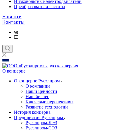
Низковольтные электродвигатели
Преобразователи частоты
Новости
Контакты
О концерне
О концерне Русэлпром
О компании
Наши ценности
Наш бизнес
Ключевые перспективы
Развитие технологий
История концерна
Предприятия Русэлпром
Русэлпром-ЛЭЗ
Русэлпром-СЭЗ