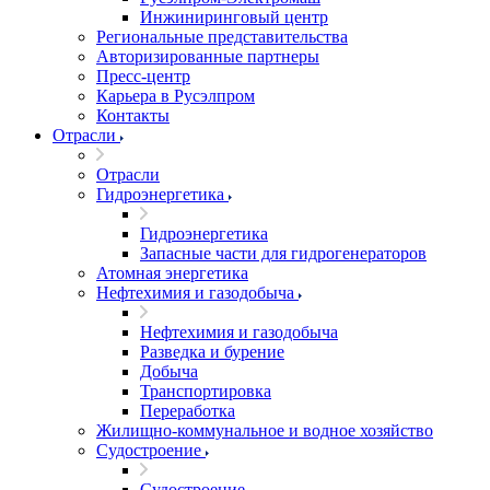
Инжиниринговый центр
Региональные представительства
Авторизированные партнеры
Пресс-центр
Карьера в Русэлпром
Контакты
Отрасли
Отрасли
Гидроэнергетика
Гидроэнергетика
Запасные части для гидрогенераторов
Атомная энергетика
Нефтехимия и газодобыча
Нефтехимия и газодобыча
Разведка и бурение
Добыча
Транспортировка
Переработка
Жилищно-коммунальное и водное хозяйство
Судостроение
Судостроение