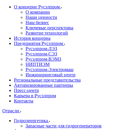
О концерне Русэлпром
О компании
Наши ценности
Наш бизнес
Ключевые перспективы
Развитие технологий
История концерна
Предприятия Русэлпром
Русэлпром-ЛЭЗ
Русэлпром-СЭЗ
Русэлпром-ВЭМЗ
НИПТИЭМ
Русэлпром-Электромаш
Инжиниринговый центр
Региональные представительства
Авторизированные партнеры
Пресс-центр
Карьера в Русэлпром
Контакты
Отрасли
Гидроэнергетика
Запасные части для гидрогенераторов