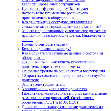
квалифицированных сотрудников
Ценовая преференция до 30%: что дает
потребителю применение российского
промышленного оборудования
Как унификация оборудования влияет на
снижение затрат промышленных предприятий
Защита подшипниковых узлов электродвигателя:
изоляция или заземляющие щетки. Инженерный
анализ
Полная стоимость владения
Береги подшипник смолоду!
Как получать оперативные данные о состоянии
оборудования
ДАЗО, А4, А4F: Как купить качественный
двигатель и при этом сэкономить?
Основные тренды на рынке систем возбуждения
10 простых советов по продлению срока службы
двигателя
Защита электродвигателя
3 вопроса о покупке электродвигателя
Габаритные, установочные и присоединительные
размеры электродвигателей. Особенности
обозначений ГОСТ и МЭК (IEC)
Двигатель наизнанку: сравнение двигателей из