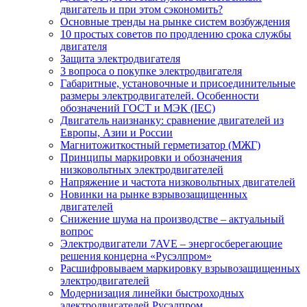
двигатель и при этом сэкономить?
Основные тренды на рынке систем возбуждения
10 простых советов по продлению срока службы
двигателя
Защита электродвигателя
3 вопроса о покупке электродвигателя
Габаритные, установочные и присоединительные
размеры электродвигателей. Особенности
обозначений ГОСТ и МЭК (IEC)
Двигатель наизнанку: сравнение двигателей из
Европы, Азии и России
Магнитожиткостный герметизатор (МЖГ)
Принципы маркировки и обозначения
низковольтных электродвигателей
Напряжение и частота низковольтных двигателей
Новинки на рынке взрывозащищенных
двигателей
Снижение шума на производстве – актуальный
вопрос
Электродвигатели 7AVE – энергосберегающие
решения концерна «Русэлпром»
Расшифровываем маркировку взрывозащищенных
электродвигателей
Модернизация линейки быстроходных
электродвигателей Русэлпром