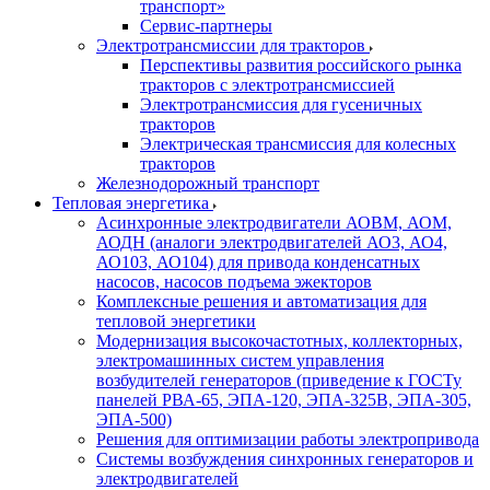
транспорт»
Сервис-партнеры
Электротрансмиссии для тракторов
Перспективы развития российского рынка
тракторов с электротрансмиссией
Электротрансмиссия для гусеничных
тракторов
Электрическая трансмиссия для колесных
тракторов
Железнодорожный транспорт
Тепловая энергетика
Асинхронные электродвигатели АОВМ, АОМ,
АОДН (аналоги электродвигателей АО3, АО4,
АО103, АО104) для привода конденсатных
насосов, насосов подъема эжекторов
Комплексные решения и автоматизация для
тепловой энергетики
Модернизация высокочастотных, коллекторных,
электромашинных систем управления
возбудителей генераторов (приведение к ГОСТу
панелей РВА-65, ЭПА-120, ЭПА-325В, ЭПА-305,
ЭПА-500)
Решения для оптимизации работы электропривода
Системы возбуждения синхронных генераторов и
электродвигателей