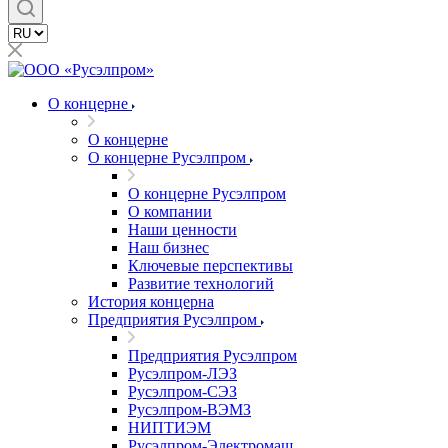
О концерне
О концерне
О концерне Русэлпром
О концерне Русэлпром
О компании
Наши ценности
Наш бизнес
Ключевые перспективы
Развитие технологий
История концерна
Предприятия Русэлпром
Предприятия Русэлпром
Русэлпром-ЛЭЗ
Русэлпром-СЭЗ
Русэлпром-ВЭМЗ
НИПТИЭМ
Русэлпром-Электромаш