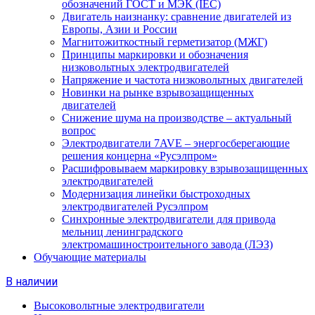
обозначений ГОСТ и МЭК (IEC)
Двигатель наизнанку: сравнение двигателей из
Европы, Азии и России
Магнитожиткостный герметизатор (МЖГ)
Принципы маркировки и обозначения
низковольтных электродвигателей
Напряжение и частота низковольтных двигателей
Новинки на рынке взрывозащищенных
двигателей
Снижение шума на производстве – актуальный
вопрос
Электродвигатели 7AVE – энергосберегающие
решения концерна «Русэлпром»
Расшифровываем маркировку взрывозащищенных
электродвигателей
Модернизация линейки быстроходных
электродвигателей Русэлпром
Синхронные электродвигатели для привода
мельниц ленинградского
электромашиностроительного завода (ЛЭЗ)
Обучающие материалы
В наличии
Высоковольтные электродвигатели