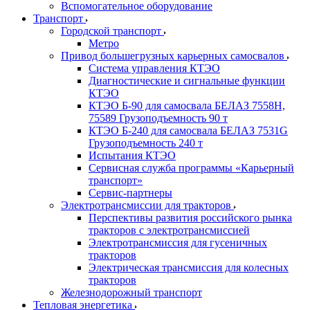
Вспомогательное оборудование
Транспорт
Городской транспорт
Метро
Привод большегрузных карьерных самосвалов
Система управления КТЭО
Диагностические и сигнальные функции
КТЭО
КТЭО Б-90 для самосвала БЕЛАЗ 7558H,
75589 Грузоподъемность 90 т
КТЭО Б-240 для самосвала БЕЛАЗ 7531G
Грузоподъемность 240 т
Испытания КТЭО
Сервисная служба программы «Карьерный
транспорт»
Сервис-партнеры
Электротрансмиссии для тракторов
Перспективы развития российского рынка
тракторов с электротрансмиссией
Электротрансмиссия для гусеничных
тракторов
Электрическая трансмиссия для колесных
тракторов
Железнодорожный транспорт
Тепловая энергетика