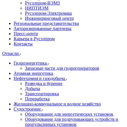
Русэлпром-ВЭМЗ
НИПТИЭМ
Русэлпром-Электромаш
Инжиниринговый центр
Региональные представительства
Авторизированные партнеры
Пресс-центр
Карьера в Русэлпром
Контакты
Отрасли
Гидроэнергетика
Запасные части для гидрогенераторов
Атомная энергетика
Нефтехимия и газодобыча
Разведка и бурение
Добыча
Транспортировка
Переработка
Жилищно-коммунальное и водное хозяйство
Судостроение
Оборудование для энергетических установок
Оборудование для подруливающих устройств и
пропульсивных установок