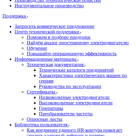
Производство технологической оснастки
Инструментальное производство
Поддержка
Запросить коммерческое предложение
Центр технической поддержки
Поможем в подборе продуции
Найдём аналог иностранному электродвигателю
Обучение
Повышайте операционную эффективность
Информационные материалы
Техническая документация
Технические каталоги предприятий
Характеристики электрических машин по
сериям
Руководства по эксплуатации
Сертификаты
Низковольтные электродвигатели
Высоковольтные электродвигатели
Генераторы
Преобразователи частоты
Опросные листы
Библиотека пользователя
Как внедрение единого HR-контура помогает
снизить кадровый дефицит и потерю