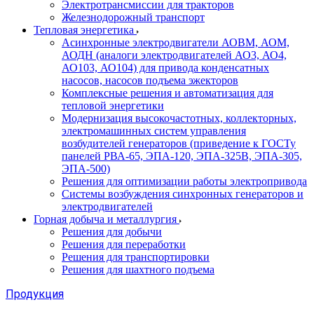
Электротрансмиссии для тракторов
Железнодорожный транспорт
Тепловая энергетика
Асинхронные электродвигатели АОВМ, АОМ,
АОДН (аналоги электродвигателей АО3, АО4,
АО103, АО104) для привода конденсатных
насосов, насосов подъема эжекторов
Комплексные решения и автоматизация для
тепловой энергетики
Модернизация высокочастотных, коллекторных,
электромашинных систем управления
возбудителей генераторов (приведение к ГОСТу
панелей РВА-65, ЭПА-120, ЭПА-325В, ЭПА-305,
ЭПА-500)
Решения для оптимизации работы электропривода
Системы возбуждения синхронных генераторов и
электродвигателей
Горная добыча и металлургия
Решения для добычи
Решения для переработки
Решения для транспортировки
Решения для шахтного подъема
Продукция