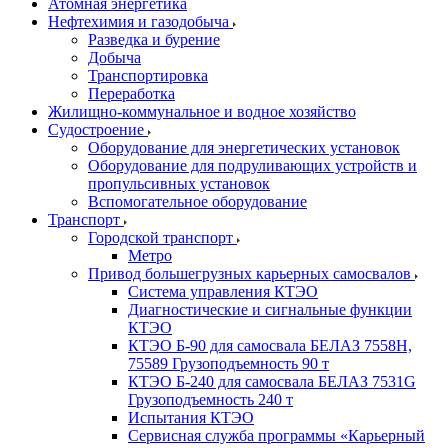
Атомная энергетика
Нефтехимия и газодобыча
Разведка и бурение
Добыча
Транспортировка
Переработка
Жилищно-коммунальное и водное хозяйство
Судостроение
Оборудование для энергетических установок
Оборудование для подруливающих устройств и
пропульсивных установок
Вспомогательное оборудование
Транспорт
Городской транспорт
Метро
Привод большегрузных карьерных самосвалов
Система управления КТЭО
Диагностические и сигнальные функции
КТЭО
КТЭО Б-90 для самосвала БЕЛАЗ 7558H,
75589 Грузоподъемность 90 т
КТЭО Б-240 для самосвала БЕЛАЗ 7531G
Грузоподъемность 240 т
Испытания КТЭО
Сервисная служба программы «Карьерный