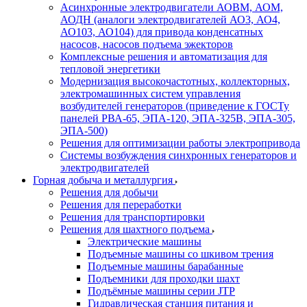
Асинхронные электродвигатели АОВМ, АОМ,
АОДН (аналоги электродвигателей АО3, АО4,
АО103, АО104) для привода конденсатных
насосов, насосов подъема эжекторов
Комплексные решения и автоматизация для
тепловой энергетики
Модернизация высокочастотных, коллекторных,
электромашинных систем управления
возбудителей генераторов (приведение к ГОСТу
панелей РВА-65, ЭПА-120, ЭПА-325В, ЭПА-305,
ЭПА-500)
Решения для оптимизации работы электропривода
Системы возбуждения синхронных генераторов и
электродвигателей
Горная добыча и металлургия
Решения для добычи
Решения для переработки
Решения для транспортировки
Решения для шахтного подъема
Электрические машины
Подъемные машины со шкивом трения
Подъемные машины барабанные
Подъемники для проходки шахт
Подъёмные машины серии JTP
Гидравлическая станция питания и