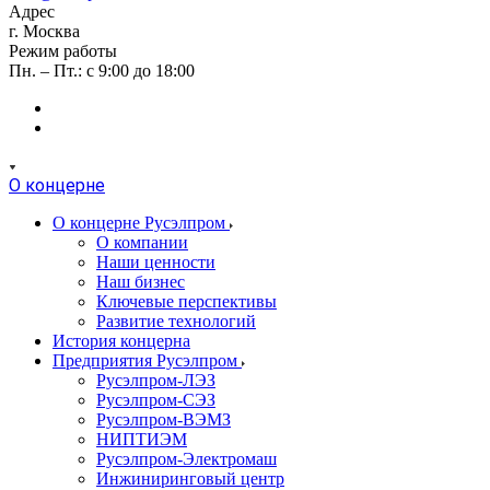
Адрес
г. Москва
Режим работы
Пн. – Пт.: с 9:00 до 18:00
О концерне
О концерне Русэлпром
О компании
Наши ценности
Наш бизнес
Ключевые перспективы
Развитие технологий
История концерна
Предприятия Русэлпром
Русэлпром-ЛЭЗ
Русэлпром-СЭЗ
Русэлпром-ВЭМЗ
НИПТИЭМ
Русэлпром-Электромаш
Инжиниринговый центр