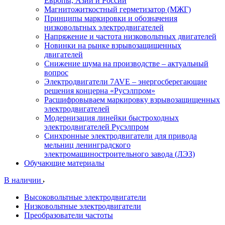
Европы, Азии и России
Магнитожиткостный герметизатор (МЖГ)
Принципы маркировки и обозначения
низковольтных электродвигателей
Напряжение и частота низковольтных двигателей
Новинки на рынке взрывозащищенных
двигателей
Снижение шума на производстве – актуальный
вопрос
Электродвигатели 7AVE – энергосберегающие
решения концерна «Русэлпром»
Расшифровываем маркировку взрывозащищенных
электродвигателей
Модернизация линейки быстроходных
электродвигателей Русэлпром
Синхронные электродвигатели для привода
мельниц ленинградского
электромашиностроительного завода (ЛЭЗ)
Обучающие материалы
В наличии
Высоковольтные электродвигатели
Низковольтные электродвигатели
Преобразователи частоты