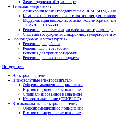
Железнодорожный транспорт
Тепловая энергетика
Асинхронные электродвигатели АОВМ, АОМ, АОДН (
Комплексные решения и автоматизация для теплов
Модернизация высокочастотных, коллекторных, эл
ЭПА-305, ЭПА-500)
Решения для оптимизации работы электропривода
Системы возбуждения синхронных генераторов и э
Горная добыча и металлургия
Решения для добычи
Решения для переработки
Решения для транспортировки
Решения для шахтного подъема
Продукция
Электродвигатели
Низковольтные электродвигатели
Общепромышленное применение
Взрывозащищенное исполнение
Специализированное назначение
Импортозамещение (CENELEC)
Высоковольтные электродвигатели
Общепромышленное применение
Взрывозащищенное исполнение