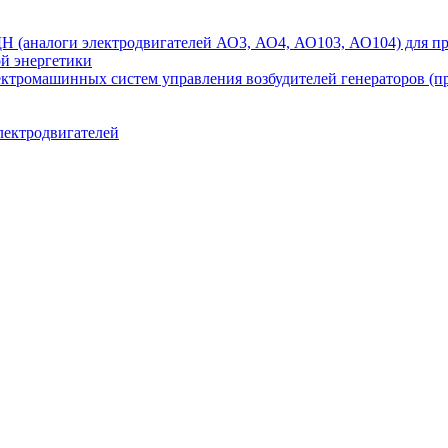
аналоги электродвигателей АО3, АО4, АО103, АО104) для при
ой энергетики
ектромашинных систем управления возбудителей генераторов (
лектродвигателей