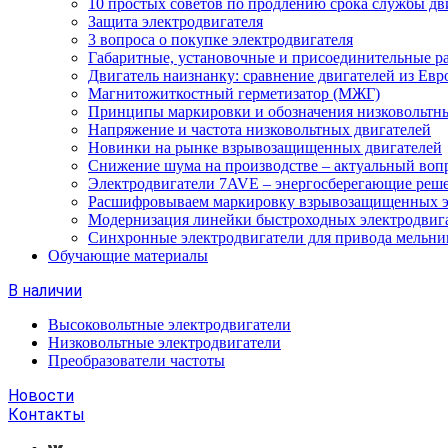
10 простых советов по продлению срока службы дв
Защита электродвигателя
3 вопроса о покупке электродвигателя
Габаритные, установочные и присоединительные р
Двигатель наизнанку: сравнение двигателей из Евр
Магнитожиткостный герметизатор (МЖГ)
Принципы маркировки и обозначения низковольтны
Напряжение и частота низковольтных двигателей
Новинки на рынке взрывозащищенных двигателей
Снижение шума на производстве – актуальный воп
Электродвигатели 7AVE – энергосберегающие реш
Расшифровываем маркировку взрывозащищенных э
Модернизация линейки быстроходных электродвиг
Синхронные электродвигатели для привода мельни
Обучающие материалы
В наличии
Высоковольтные электродвигатели
Низковольтные электродвигатели
Преобразователи частоты
Новости
Контакты