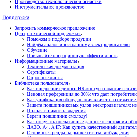
Производство технологической оснастки
Инструментальное производство
Поддержка
Запросить коммерческое предложение
Центр технической поддержки
Поможем в подборе продуции
Найдём аналог иностранному электродвигателю
Обучение
Повышайте операционную эффективность
Информационные материалы
Техническая документация
Сертификаты
Опросные листы
Библиотека пользователя
Как внедрение единого HR-контура помогает сниз
Ценовая преференция до 30%: что дает потребите
Как унификация оборудования влияет на снижение
Защита подшипниковых узлов электродвигателя: и
Полная стоимость владения
Береги подшипник смолоду!
Как получать оперативные данные о состоянии обо
ДАЗО, А4, А4F: Как купить качественный двигател
Основные тренды на рынке систем возбуждения