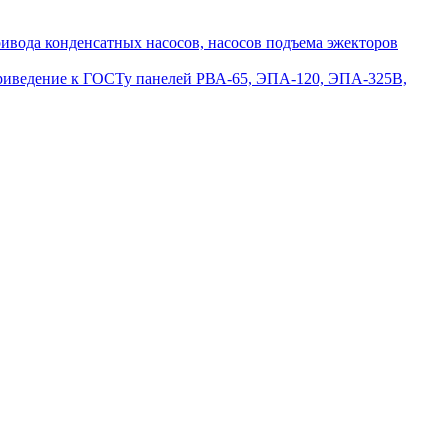
вода конденсатных насосов, насосов подъема эжекторов
приведение к ГОСТу панелей РВА-65, ЭПА-120, ЭПА-325В,