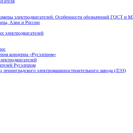
игателя
азмеры электродвигателей. Особенности обозначений ГОСТ и М
опы, Азии и России
х электродвигателей
рос
ения концерна «Русэлпром»
лектродвигателей
ателей Русэлпром
ц ленинградского электромашиностроительного завода (ЛЭЗ)