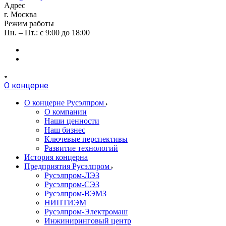
Адрес
г. Москва
Режим работы
Пн. – Пт.: с 9:00 до 18:00
О концерне
О концерне Русэлпром
О компании
Наши ценности
Наш бизнес
Ключевые перспективы
Развитие технологий
История концерна
Предприятия Русэлпром
Русэлпром-ЛЭЗ
Русэлпром-СЭЗ
Русэлпром-ВЭМЗ
НИПТИЭМ
Русэлпром-Электромаш
Инжиниринговый центр