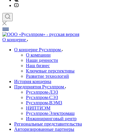
О концерне
О концерне Русэлпром
О компании
Наши ценности
Наш бизнес
Ключевые перспективы
Развитие технологий
История концерна
Предприятия Русэлпром
Русэлпром-ЛЭЗ
Русэлпром-СЭЗ
Русэлпром-ВЭМЗ
НИПТИЭМ
Русэлпром-Электромаш
Инжиниринговый центр
Региональные представительства
Авторизированные партнеры