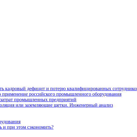
ить кадровый дефицит и потерю квалифицированных сотруднико
лю применение российского промышленного оборудования
 затрат промышленных предприятий
золяция или заземляющие щетки. Инженерный анализ
рудования
ь и при этом сэкономить?