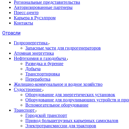
Региональные представительства
Авторизированные партнеры
Пресс-центр
Карьера в Русэлпром
Контакты
Отрасли
Гидроэнергетика
Запасные части для гидрогенераторов
Атомная энергетика
Нефтехимия и газодобыча
Разведка и бурение
Добыча
Транспортировка
Переработка
Жилищно-коммунальное и водное хозяйство
Судостроение
Оборудование для энергетических установок
Оборудование для подруливающих устройств и про
Вспомогательное оборудование
Транспорт
Городской транспорт
Привод большегрузных карьерных самосвалов
Электротрансмиссии для тракторов