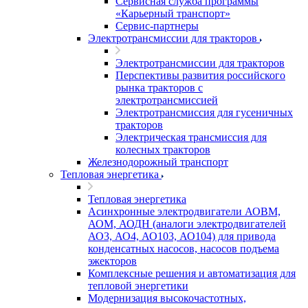
Сервисная служба программы
«Карьерный транспорт»
Сервис-партнеры
Электротрансмиссии для тракторов
Электротрансмиссии для тракторов
Перспективы развития российского
рынка тракторов с
электротрансмиссией
Электротрансмиссия для гусеничных
тракторов
Электрическая трансмиссия для
колесных тракторов
Железнодорожный транспорт
Тепловая энергетика
Тепловая энергетика
Асинхронные электродвигатели АОВМ,
АОМ, АОДН (аналоги электродвигателей
АО3, АО4, АО103, АО104) для привода
конденсатных насосов, насосов подъема
эжекторов
Комплексные решения и автоматизация для
тепловой энергетики
Модернизация высокочастотных,