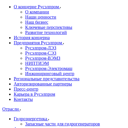
О концерне Русэлпром
О компании
Наши ценности
Наш бизнес
Ключевые перспективы
Развитие технологий
История концерна
Предприятия Русэлпром
Русэлпром-ЛЭЗ
Русэлпром-СЭЗ
Русэлпром-ВЭМЗ
НИПТИЭМ
Русэлпром-Электромаш
Инжиниринговый центр
Региональные представительства
Авторизированные партнеры
Пресс-центр
Карьера в Русэлпром
Контакты
Отрасли
Гидроэнергетика
Запасные части для гидрогенераторов