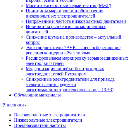
Европы, Азии и России
Магнитожиткостный герметизатор (МЖГ)
Принципы маркировки и обозначения
низковольтных электродвигателей
Напряжение и частота низковольтных двигателей
Новинки на рынке взрывозащищенных
двигателей
Снижение шума на производстве – актуальный
вопрос
Электродвигатели 7AVE – энергосберегающие
решения концерна «Русэлпром»
Расшифровываем маркировку взрывозащищенных
электродвигателей
Модернизация линейки быстроходных
электродвигателей Русэлпром
Синхронные электродвигатели для привода
мельниц ленинградского
электромашиностроительного завода (ЛЭЗ)
Обучающие материалы
В наличии
Высоковольтные электродвигатели
Низковольтные электродвигатели
Преобразователи частоты