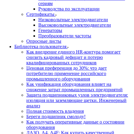
сериям
Руководства по эксплуатации
Сертификаты
Низковольтные электродвигатели
Высоковольтные электродвигатели
Генераторы
Преобразователи частоты
Опросные листы
Библиотека пользователя
Как внедрение единого HR-контура помогает
снизить кадровый дефицит и потерю
квалифицированных сотрудников
Ценовая преференция до 30%: что дает
потребителю применение российского
промышленного оборудования
Как унификация оборудования влияет на
снижение затрат промышленных предприятий
Защита подшипниковых узлов электродвигателя:
изоляция или заземляющие щетки. Инженерный
анализ
Полная стоимость владения
Береги подшипник смолоду!
Как получать оперативные данные о состоянии
оборудования
ДАЗО, А4, А4F: Как купить качественный