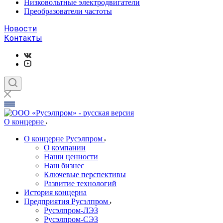
Низковольтные электродвигатели
Преобразователи частоты
Новости
Контакты
О концерне
О концерне Русэлпром
О компании
Наши ценности
Наш бизнес
Ключевые перспективы
Развитие технологий
История концерна
Предприятия Русэлпром
Русэлпром-ЛЭЗ
Русэлпром-СЭЗ