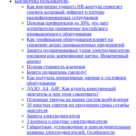
Библиотека пользователя
Как внедрение единого HR-контура помогает
снизить кадровый дефицит и потерю
квалифицированных сотрудников
Ценовая преференция до 30%: что дает
потребителю применение российского
промышленного оборудования
Как унификация оборудования влияет на
снижение затрат промышленных предприятий
Защита подшипниковых узлов электродвигателя:
изоляция или заземляющие щетки. Инженерный
анализ
Полная стоимость владения
Береги подшипник смолоду!
Как получать оперативные данные о состоянии
оборудования
ДАЗО, А4, А4F: Как купить качественный
двигатель и при этом сэкономить?
Основные тренды на рынке систем возбуждения
10 простых советов по продлению срока службы
двигателя
Защита электродвигателя
3 вопроса о покупке электродвигателя
Габаритные, установочные и присоединительные
размеры электродвигателей. Особенности