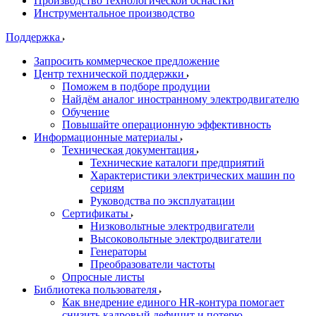
Производство технологической оснастки
Инструментальное производство
Поддержка
Запросить коммерческое предложение
Центр технической поддержки
Поможем в подборе продуции
Найдём аналог иностранному электродвигателю
Обучение
Повышайте операционную эффективность
Информационные материалы
Техническая документация
Технические каталоги предприятий
Характеристики электрических машин по
сериям
Руководства по эксплуатации
Сертификаты
Низковольтные электродвигатели
Высоковольтные электродвигатели
Генераторы
Преобразователи частоты
Опросные листы
Библиотека пользователя
Как внедрение единого HR-контура помогает
снизить кадровый дефицит и потерю