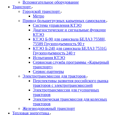
Вспомогательное оборудование
Транспорт
Городской транспорт
Метро
Привод большегрузных карьерных самосвалов
Система управления КТЭО
Диагностические и сигнальные функции
КТЭО
КТЭО Б-90 для самосвала БЕЛАЗ 7558H,
75589 Грузоподъемность 90 т
КТЭО Б-240 для самосвала БЕЛАЗ 7531G
Грузоподъемность 240 т
Испытания КТЭО
Сервисная служба программы «Карьерный
транспорт»
Сервис-партнеры
Электротрансмиссии для тракторов
Перспективы развития российского рынка
тракторов с электротрансмиссией
Электротрансмиссия для гусеничных
тракторов
Электрическая трансмиссия для колесных
тракторов
Железнодорожный транспорт
Тепловая энергетика