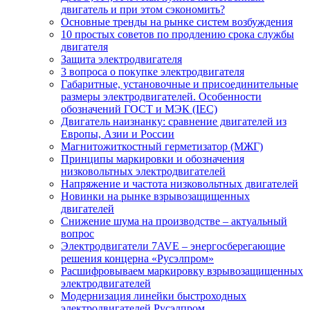
двигатель и при этом сэкономить?
Основные тренды на рынке систем возбуждения
10 простых советов по продлению срока службы
двигателя
Защита электродвигателя
3 вопроса о покупке электродвигателя
Габаритные, установочные и присоединительные
размеры электродвигателей. Особенности
обозначений ГОСТ и МЭК (IEC)
Двигатель наизнанку: сравнение двигателей из
Европы, Азии и России
Магнитожиткостный герметизатор (МЖГ)
Принципы маркировки и обозначения
низковольтных электродвигателей
Напряжение и частота низковольтных двигателей
Новинки на рынке взрывозащищенных
двигателей
Снижение шума на производстве – актуальный
вопрос
Электродвигатели 7AVE – энергосберегающие
решения концерна «Русэлпром»
Расшифровываем маркировку взрывозащищенных
электродвигателей
Модернизация линейки быстроходных
электродвигателей Русэлпром