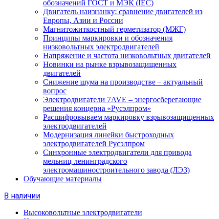
обозначений ГОСТ и МЭК (IEC)
Двигатель наизнанку: сравнение двигателей из
Европы, Азии и России
Магнитожиткостный герметизатор (МЖГ)
Принципы маркировки и обозначения
низковольтных электродвигателей
Напряжение и частота низковольтных двигателей
Новинки на рынке взрывозащищенных
двигателей
Снижение шума на производстве – актуальный
вопрос
Электродвигатели 7AVE – энергосберегающие
решения концерна «Русэлпром»
Расшифровываем маркировку взрывозащищенных
электродвигателей
Модернизация линейки быстроходных
электродвигателей Русэлпром
Синхронные электродвигатели для привода
мельниц ленинградского
электромашиностроительного завода (ЛЭЗ)
Обучающие материалы
В наличии
Высоковольтные электродвигатели