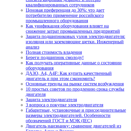
квалифицированных сотрудников
Ценовая преференция до 30%: что дает
потребителю применение российского
промышленного оборудования
Как унификация оборудования влияет на
снижение затрат промышленных предприятий
Защита подшипниковых узлов электродвигателя:
изоляция или заземляющие щетки. Инженерный
анализ
Полная стоимость владения
Береги подшипник смолоду!
Как получать оперативные данные о состоянии
оборудования
ДАЗО, А4, А4F: Как купить качественный
двигатель и при этом сэкономить?
Основные тренды на рынке систем возбуждения
10 простых советов по продлению срока службы
двигателя
Защита электродвигателя
3 вопроса о покупке электродвигателя
Габаритные, установочные и присоединительные
размеры электродвигателей. Особенности
обозначений ГОСТ и МЭК (IEC)
Двигатель наизнанку: сравнение двигателей из