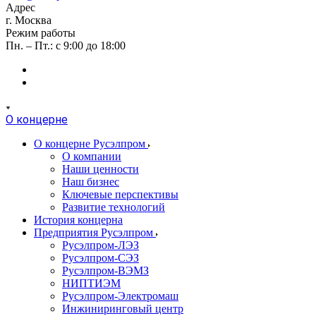
Адрес
г. Москва
Режим работы
Пн. – Пт.: с 9:00 до 18:00
О концерне
О концерне Русэлпром
О компании
Наши ценности
Наш бизнес
Ключевые перспективы
Развитие технологий
История концерна
Предприятия Русэлпром
Русэлпром-ЛЭЗ
Русэлпром-СЭЗ
Русэлпром-ВЭМЗ
НИПТИЭМ
Русэлпром-Электромаш
Инжиниринговый центр