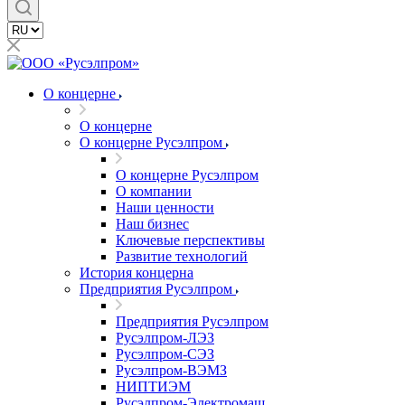
О концерне
О концерне
О концерне Русэлпром
О концерне Русэлпром
О компании
Наши ценности
Наш бизнес
Ключевые перспективы
Развитие технологий
История концерна
Предприятия Русэлпром
Предприятия Русэлпром
Русэлпром-ЛЭЗ
Русэлпром-СЭЗ
Русэлпром-ВЭМЗ
НИПТИЭМ
Русэлпром-Электромаш