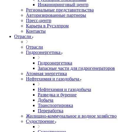
Инжиниринговый центр
Региональные представительства
Авторизированные партнеры
Пресс-центр
Карьера в Русэлпром
Контакты
Отрасли
Отрасли
Гидроэнергетика
Гидроэнергетика
Запасные части для гидрогенераторов
Атомная энергетика
Нефтехимия и газодобыча
Нефтехимия и газодобыча
Разведка и бурение
Добыча
Транспортировка
Переработка
Жилищно-коммунальное и водное хозяйство
Судостроение
Судостроение