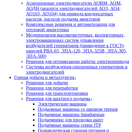
Асинхронные электродвигатели АОВМ, АОМ,
АОДН (аналоги электродвигателей АО3, АО4,
АО103, АО104) для привода конденсатных
насосов, насосов подъема эжекторов
Комплексные решения и автоматизация для
тепловой энергетики
Модернизация высокочастотных, коллекторных,
электромашинных систем управления
возбудителей генераторов (приведение к ГОСТу
панелей РВА-65, ЭПА-120, ЭПА-325В, ЭПА-305,
ЭПА-500)
Решения для оптимизации работы электропривода
Системы возбуждения синхронных генераторов и
электродвигателей
Горная добыча и металлургия
Решения для добычи
Решения для переработки
Решения для транспортировки
Решения для шахтного подъема
Электрические машины
Подъемные машины со шкивом трения
Подъемные машины барабанные
Подъемники для проходки шахт
Подъёмные машины серии JTP
Гидравлическая станция питания и