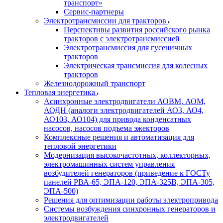
транспорт»
Сервис-партнеры
Электротрансмиссии для тракторов
Перспективы развития российского рынка
тракторов с электротрансмиссией
Электротрансмиссия для гусеничных
тракторов
Электрическая трансмиссия для колесных
тракторов
Железнодорожный транспорт
Тепловая энергетика
Асинхронные электродвигатели АОВМ, АОМ,
АОДН (аналоги электродвигателей АО3, АО4,
АО103, АО104) для привода конденсатных
насосов, насосов подъема эжекторов
Комплексные решения и автоматизация для
тепловой энергетики
Модернизация высокочастотных, коллекторных,
электромашинных систем управления
возбудителей генераторов (приведение к ГОСТу
панелей РВА-65, ЭПА-120, ЭПА-325В, ЭПА-305,
ЭПА-500)
Решения для оптимизации работы электропривода
Системы возбуждения синхронных генераторов и
электродвигателей