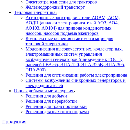
Электротрансмиссии для тракторов
Железнодорожный транспорт
Тепловая энергетика
Асинхронные электродвигатели АОВМ, АОМ,
АОДН (аналоги электродвигателей АО3, АО4,
АО103, АО104) для привода конденсатных
насосов, насосов подъема эжекторов
Комплексные решения и автоматизация для
тепловой энергетики
Модернизация высокочастотных, коллекторных,
электромашинных систем управления
возбудителей генераторов (приведение к ГОСТу
панелей РВА-65, ЭПА-120, ЭПА-325В, ЭПА-305,
ЭПА-500)
Решения для оптимизации работы электропривода
Системы возбуждения синхронных генераторов и
электродвигателей
Горная добыча и металлургия
Решения для добычи
Решения для переработки
Решения для транспортировки
Решения для шахтного подъема
Продукция