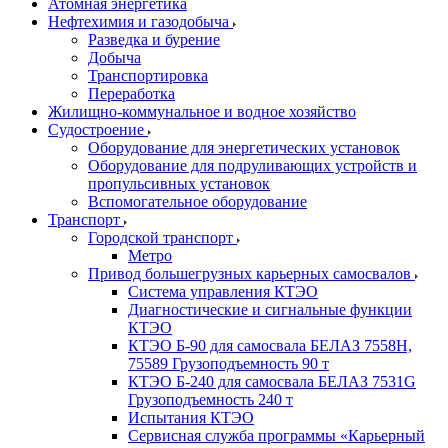
Атомная энергетика
Нефтехимия и газодобыча
Разведка и бурение
Добыча
Транспортировка
Переработка
Жилищно-коммунальное и водное хозяйство
Судостроение
Оборудование для энергетических установок
Оборудование для подруливающих устройств и
пропульсивных установок
Вспомогательное оборудование
Транспорт
Городской транспорт
Метро
Привод большегрузных карьерных самосвалов
Система управления КТЭО
Диагностические и сигнальные функции
КТЭО
КТЭО Б-90 для самосвала БЕЛАЗ 7558H,
75589 Грузоподъемность 90 т
КТЭО Б-240 для самосвала БЕЛАЗ 7531G
Грузоподъемность 240 т
Испытания КТЭО
Сервисная служба программы «Карьерный