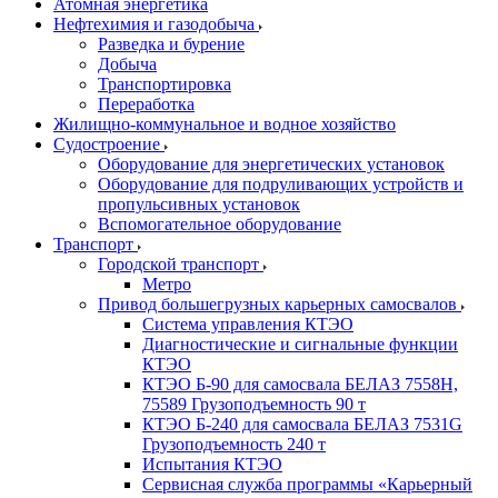
Атомная энергетика
Нефтехимия и газодобыча
Разведка и бурение
Добыча
Транспортировка
Переработка
Жилищно-коммунальное и водное хозяйство
Судостроение
Оборудование для энергетических установок
Оборудование для подруливающих устройств и
пропульсивных установок
Вспомогательное оборудование
Транспорт
Городской транспорт
Метро
Привод большегрузных карьерных самосвалов
Система управления КТЭО
Диагностические и сигнальные функции
КТЭО
КТЭО Б-90 для самосвала БЕЛАЗ 7558H,
75589 Грузоподъемность 90 т
КТЭО Б-240 для самосвала БЕЛАЗ 7531G
Грузоподъемность 240 т
Испытания КТЭО
Сервисная служба программы «Карьерный