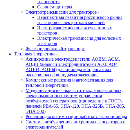
транспорт»
Сервис-партнеры
Электротрансмиссии для тракторов
Перспективы развития российского рынка
тракторов с электротрансмиссией
Электротрансмиссия для гусеничных
тракторов
Электрическая трансмиссия для колесных
тракторов
Железнодорожный транспорт
Тепловая энергетика
Асинхронные электродвигатели АОВМ, АОМ,
АОДН (аналоги электродвигателей АО3, АО4,
АО103, АО104) для привода конденсатных
насосов, насосов подъема эжекторов
Комплексные решения и автоматизация для
тепловой энергетики
Модернизация высокочастотных, коллекторных,
электромашинных систем управления
возбудителей генераторов (приведение к ГОСТу
панелей РВА-65, ЭПА-120, ЭПА-325В, ЭПА-305,
ЭПА-500)
Решения для оптимизации работы электропривода
Системы возбуждения синхронных генераторов и
электродвигателей