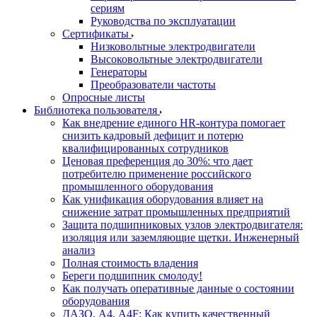
сериям
Руководства по эксплуатации
Сертификаты
Низковольтные электродвигатели
Высоковольтные электродвигатели
Генераторы
Преобразователи частоты
Опросные листы
Библиотека пользователя
Как внедрение единого HR-контура помогает
снизить кадровый дефицит и потерю
квалифицированных сотрудников
Ценовая преференция до 30%: что дает
потребителю применение российского
промышленного оборудования
Как унификация оборудования влияет на
снижение затрат промышленных предприятий
Защита подшипниковых узлов электродвигателя:
изоляция или заземляющие щетки. Инженерный
анализ
Полная стоимость владения
Береги подшипник смолоду!
Как получать оперативные данные о состоянии
оборудования
ДАЗО, А4, А4F: Как купить качественный