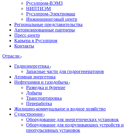
Русэлпром-ВЭМЗ
НИПТИЭМ
Русэлпром-Электромаш
Инжиниринговый центр
Региональные представительства
Авторизированные партнеры
Пресс-центр
Карьера в Русэлпром
Контакты
Отрасли
Гидроэнергетика
Запасные части для гидрогенераторов
Атомная энергетика
Нефтехимия и газодобыча
Разведка и бурение
Добыча
Транспортировка
Переработка
Жилищно-коммунальное и водное хозяйство
Судостроение
Оборудование для энергетических установок
Оборудование для подруливающих устройств и
пропульсивных установок