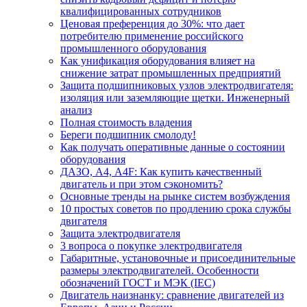
квалифицированных сотрудников
Ценовая преференция до 30%: что дает
потребителю применение российского
промышленного оборудования
Как унификация оборудования влияет на
снижение затрат промышленных предприятий
Защита подшипниковых узлов электродвигателя:
изоляция или заземляющие щетки. Инженерный
анализ
Полная стоимость владения
Береги подшипник смолоду!
Как получать оперативные данные о состоянии
оборудования
ДАЗО, А4, А4F: Как купить качественный
двигатель и при этом сэкономить?
Основные тренды на рынке систем возбуждения
10 простых советов по продлению срока службы
двигателя
Защита электродвигателя
3 вопроса о покупке электродвигателя
Габаритные, установочные и присоединительные
размеры электродвигателей. Особенности
обозначений ГОСТ и МЭК (IEC)
Двигатель наизнанку: сравнение двигателей из