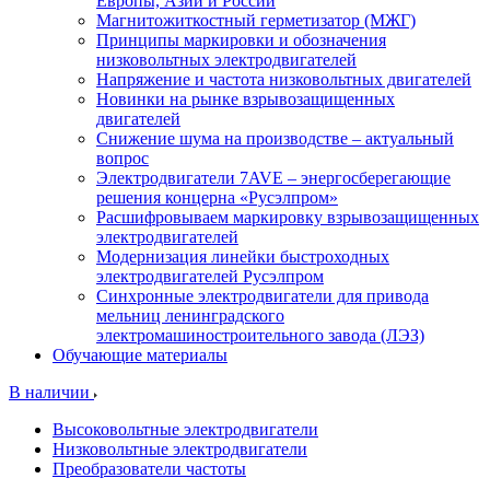
Европы, Азии и России
Магнитожиткостный герметизатор (МЖГ)
Принципы маркировки и обозначения
низковольтных электродвигателей
Напряжение и частота низковольтных двигателей
Новинки на рынке взрывозащищенных
двигателей
Снижение шума на производстве – актуальный
вопрос
Электродвигатели 7AVE – энергосберегающие
решения концерна «Русэлпром»
Расшифровываем маркировку взрывозащищенных
электродвигателей
Модернизация линейки быстроходных
электродвигателей Русэлпром
Синхронные электродвигатели для привода
мельниц ленинградского
электромашиностроительного завода (ЛЭЗ)
Обучающие материалы
В наличии
Высоковольтные электродвигатели
Низковольтные электродвигатели
Преобразователи частоты