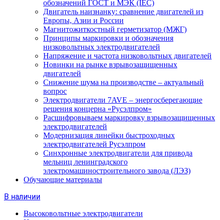
обозначений ГОСТ и МЭК (IEC)
Двигатель наизнанку: сравнение двигателей из
Европы, Азии и России
Магнитожиткостный герметизатор (МЖГ)
Принципы маркировки и обозначения
низковольтных электродвигателей
Напряжение и частота низковольтных двигателей
Новинки на рынке взрывозащищенных
двигателей
Снижение шума на производстве – актуальный
вопрос
Электродвигатели 7AVE – энергосберегающие
решения концерна «Русэлпром»
Расшифровываем маркировку взрывозащищенных
электродвигателей
Модернизация линейки быстроходных
электродвигателей Русэлпром
Синхронные электродвигатели для привода
мельниц ленинградского
электромашиностроительного завода (ЛЭЗ)
Обучающие материалы
В наличии
Высоковольтные электродвигатели