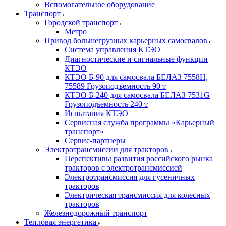
Вспомогательное оборудование
Транспорт
Городской транспорт
Метро
Привод большегрузных карьерных самосвалов
Система управления КТЭО
Диагностические и сигнальные функции
КТЭО
КТЭО Б-90 для самосвала БЕЛАЗ 7558H,
75589 Грузоподъемность 90 т
КТЭО Б-240 для самосвала БЕЛАЗ 7531G
Грузоподъемность 240 т
Испытания КТЭО
Сервисная служба программы «Карьерный
транспорт»
Сервис-партнеры
Электротрансмиссии для тракторов
Перспективы развития российского рынка
тракторов с электротрансмиссией
Электротрансмиссия для гусеничных
тракторов
Электрическая трансмиссия для колесных
тракторов
Железнодорожный транспорт
Тепловая энергетика