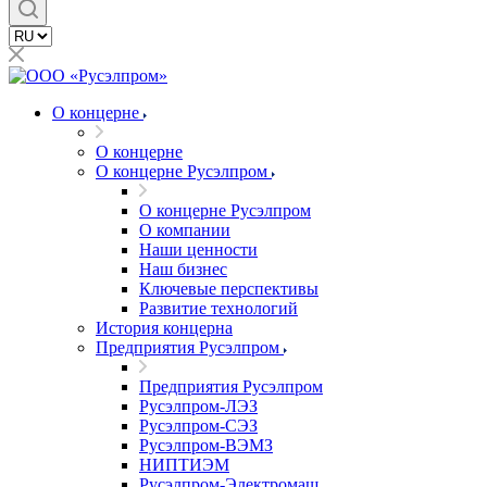
О концерне
О концерне
О концерне Русэлпром
О концерне Русэлпром
О компании
Наши ценности
Наш бизнес
Ключевые перспективы
Развитие технологий
История концерна
Предприятия Русэлпром
Предприятия Русэлпром
Русэлпром-ЛЭЗ
Русэлпром-СЭЗ
Русэлпром-ВЭМЗ
НИПТИЭМ
Русэлпром-Электромаш