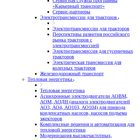
Сервисная служба программы
«Карьерный транспорт»
Сервис-партнеры
Электротрансмиссии для тракторов
Электротрансмиссии для тракторов
Перспективы развития российского
рынка тракторов с
электротрансмиссией
Электротрансмиссия для гусеничных
тракторов
Электрическая трансмиссия для
колесных тракторов
Железнодорожный транспорт
Тепловая энергетика
Тепловая энергетика
Асинхронные электродвигатели АОВМ,
АОМ, АОДН (аналоги электродвигателей
АО3, АО4, АО103, АО104) для привода
конденсатных насосов, насосов подъема
эжекторов
Комплексные решения и автоматизация для
тепловой энергетики
Модернизация высокочастотных,