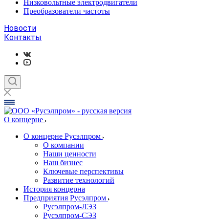
Низковольтные электродвигатели
Преобразователи частоты
Новости
Контакты
О концерне
О концерне Русэлпром
О компании
Наши ценности
Наш бизнес
Ключевые перспективы
Развитие технологий
История концерна
Предприятия Русэлпром
Русэлпром-ЛЭЗ
Русэлпром-СЭЗ