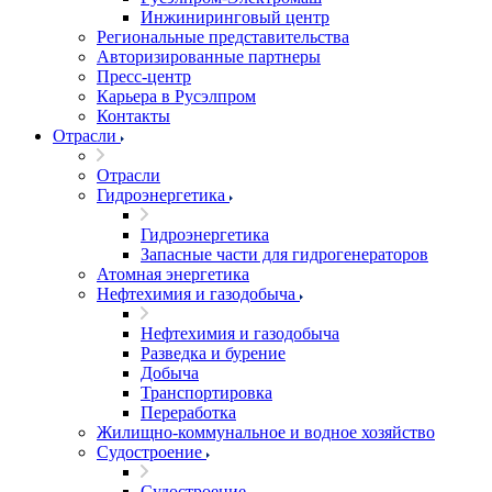
Инжиниринговый центр
Региональные представительства
Авторизированные партнеры
Пресс-центр
Карьера в Русэлпром
Контакты
Отрасли
Отрасли
Гидроэнергетика
Гидроэнергетика
Запасные части для гидрогенераторов
Атомная энергетика
Нефтехимия и газодобыча
Нефтехимия и газодобыча
Разведка и бурение
Добыча
Транспортировка
Переработка
Жилищно-коммунальное и водное хозяйство
Судостроение
Судостроение