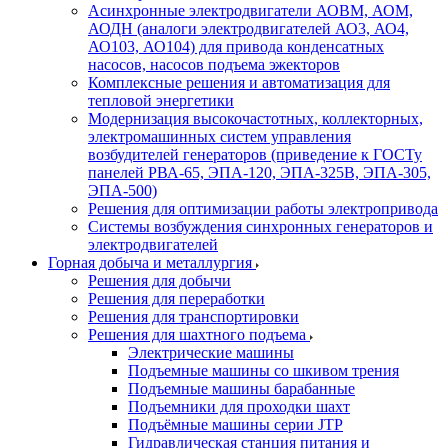
Асинхронные электродвигатели АОВМ, АОМ,
АОДН (аналоги электродвигателей АО3, АО4,
АО103, АО104) для привода конденсатных
насосов, насосов подъема эжекторов
Комплексные решения и автоматизация для
тепловой энергетики
Модернизация высокочастотных, коллекторных,
электромашинных систем управления
возбудителей генераторов (приведение к ГОСТу
панелей РВА-65, ЭПА-120, ЭПА-325В, ЭПА-305,
ЭПА-500)
Решения для оптимизации работы электропривода
Системы возбуждения синхронных генераторов и
электродвигателей
Горная добыча и металлургия
Решения для добычи
Решения для переработки
Решения для транспортировки
Решения для шахтного подъема
Электрические машины
Подъемные машины со шкивом трения
Подъемные машины барабанные
Подъемники для проходки шахт
Подъёмные машины серии JTP
Гидравлическая станция питания и