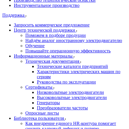
Производство технологической оснастки
Инструментальное производство
Поддержка
Запросить коммерческое предложение
Центр технической поддержки
Поможем в подборе продуции
Найдём аналог иностранному электродвигателю
Обучение
Повышайте операционную эффективность
Информационные материалы
Техническая документация
Технические каталоги предприятий
Характеристики электрических машин по
сериям
Руководства по эксплуатации
Сертификаты
Низковольтные электродвигатели
Высоковольтные электродвигатели
Генераторы
Преобразователи частоты
Опросные листы
Библиотека пользователя
Как внедрение единого HR-контура помогает
снизить кадровый дефицит и потерю