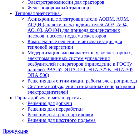
Электротрансмиссии для тракторов
Железнодорожный транспорт
Тепловая энергетика
Асинхронные электродвигатели АОВМ, АОМ,
АОДН (аналоги электродвигателей АО3, АО4,
АО103, АО104) для привода конденсатных
насосов, насосов подъема эжекторов
Комплексные решения и автоматизация для
тепловой энергетики
Модернизация высокочастотных, коллекторных,
электромашинных систем управления
возбудителей генераторов (приведение к ГОСТу
панелей РВА-65, ЭПА-120, ЭПА-325В, ЭПА-305,
ЭПА-500)
Решения для оптимизации работы электропривода
Системы возбуждения синхронных генераторов и
электродвигателей
Горная добыча и металлургия
Решения для добычи
Решения для переработки
Решения для транспортировки
Решения для шахтного подъема
Продукция