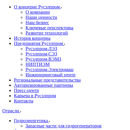
О концерне Русэлпром
О компании
Наши ценности
Наш бизнес
Ключевые перспективы
Развитие технологий
История концерна
Предприятия Русэлпром
Русэлпром-ЛЭЗ
Русэлпром-СЭЗ
Русэлпром-ВЭМЗ
НИПТИЭМ
Русэлпром-Электромаш
Инжиниринговый центр
Региональные представительства
Авторизированные партнеры
Пресс-центр
Карьера в Русэлпром
Контакты
Отрасли
Гидроэнергетика
Запасные части для гидрогенераторов