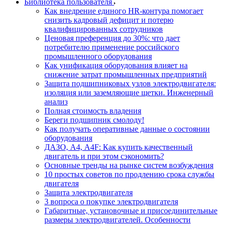
Библиотека пользователя
Как внедрение единого HR-контура помогает
снизить кадровый дефицит и потерю
квалифицированных сотрудников
Ценовая преференция до 30%: что дает
потребителю применение российского
промышленного оборудования
Как унификация оборудования влияет на
снижение затрат промышленных предприятий
Защита подшипниковых узлов электродвигателя:
изоляция или заземляющие щетки. Инженерный
анализ
Полная стоимость владения
Береги подшипник смолоду!
Как получать оперативные данные о состоянии
оборудования
ДАЗО, А4, А4F: Как купить качественный
двигатель и при этом сэкономить?
Основные тренды на рынке систем возбуждения
10 простых советов по продлению срока службы
двигателя
Защита электродвигателя
3 вопроса о покупке электродвигателя
Габаритные, установочные и присоединительные
размеры электродвигателей. Особенности