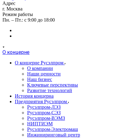
Адрес
г. Москва
Режим работы
Пн. – Пт.: с 9:00 до 18:00
О концерне
О концерне Русэлпром
О компании
Наши ценности
Наш бизнес
Ключевые перспективы
Развитие технологий
История концерна
Предприятия Русэлпром
Русэлпром-ЛЭЗ
Русэлпром-СЭЗ
Русэлпром-ВЭМЗ
НИПТИЭМ
Русэлпром-Электромаш
Инжиниринговый центр