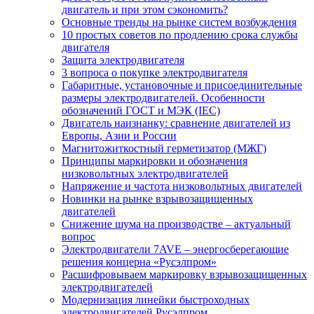
двигатель и при этом сэкономить?
Основные тренды на рынке систем возбуждения
10 простых советов по продлению срока службы
двигателя
Защита электродвигателя
3 вопроса о покупке электродвигателя
Габаритные, установочные и присоединительные
размеры электродвигателей. Особенности
обозначений ГОСТ и МЭК (IEC)
Двигатель наизнанку: сравнение двигателей из
Европы, Азии и России
Магнитожиткостный герметизатор (МЖГ)
Принципы маркировки и обозначения
низковольтных электродвигателей
Напряжение и частота низковольтных двигателей
Новинки на рынке взрывозащищенных
двигателей
Снижение шума на производстве – актуальный
вопрос
Электродвигатели 7AVE – энергосберегающие
решения концерна «Русэлпром»
Расшифровываем маркировку взрывозащищенных
электродвигателей
Модернизация линейки быстроходных
электродвигателей Русэлпром