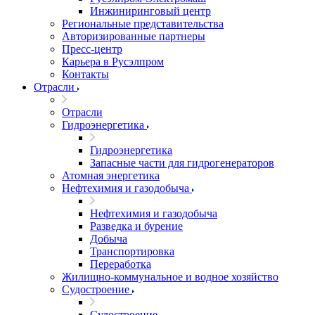
Инжиниринговый центр
Региональные представительства
Авторизированные партнеры
Пресс-центр
Карьера в Русэлпром
Контакты
Отрасли
Отрасли
Гидроэнергетика
Гидроэнергетика
Запасные части для гидрогенераторов
Атомная энергетика
Нефтехимия и газодобыча
Нефтехимия и газодобыча
Разведка и бурение
Добыча
Транспортировка
Переработка
Жилищно-коммунальное и водное хозяйство
Судостроение
Судостроение