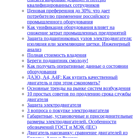
квалифицированных сотрудников
Ценовая преференция до 30%: что дает
потребителю применение российского
промышленного оборудования
Как унификация оборудования влияет на
снижение затрат промышленных предприятий
Защита подшипниковых узлов электродвигателя:
изоляция или заземляющие щетки. Инженерный
анализ
Полная стоимость владения
Береги подшипник смолоду!
Как получать оперативные данные о состоянии
оборудования
ДАЗО, А4, А4F: Как купить качественный
двигатель и при этом сэкономить?
Основные тренды на рынке систем возбуждения
10 простых советов по продлению срока службы
двигателя
Защита электродвигателя
3 вопроса о покупке электродвигателя
Габаритные, установочные и присоединительные
размеры электродвигателей. Особенности
обозначений ГОСТ и МЭК (IEC)
Двигатель наизнанку: сравнение двигателей из