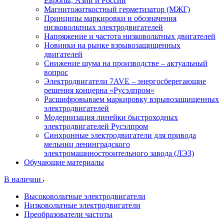
Европы, Азии и России
Магнитожиткостный герметизатор (МЖГ)
Принципы маркировки и обозначения
низковольтных электродвигателей
Напряжение и частота низковольтных двигателей
Новинки на рынке взрывозащищенных
двигателей
Снижение шума на производстве – актуальный
вопрос
Электродвигатели 7AVE – энергосберегающие
решения концерна «Русэлпром»
Расшифровываем маркировку взрывозащищенных
электродвигателей
Модернизация линейки быстроходных
электродвигателей Русэлпром
Синхронные электродвигатели для привода
мельниц ленинградского
электромашиностроительного завода (ЛЭЗ)
Обучающие материалы
В наличии
Высоковольтные электродвигатели
Низковольтные электродвигатели
Преобразователи частоты