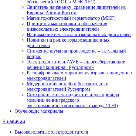
обозначений ГОСТ и МЭК (IEC)
Двигатель наизнанку: сравнение двигателей из
Европы, Азии и России
Магнитожиткостный герметизатор (МЖГ)
Принципы маркировки и обозначения
низковольтных электродвигателей
Напряжение и частота низковольтных двигателей
Новинки на рынке взрывозащищенных
двигателей
Снижение шума на производстве – актуальный
вопрос
Электродвигатели 7AVE – энергосберегающие
решения концерна «Русэлпром»
Расшифровываем маркировку взрывозащищенных
электродвигателей
Модернизация линейки быстроходных
электродвигателей Русэлпром
Синхронные электродвигатели для привода
мельниц ленинградского
электромашиностроительного завода (ЛЭЗ)
Обучающие материалы
В наличии
Высоковольтные электродвигатели