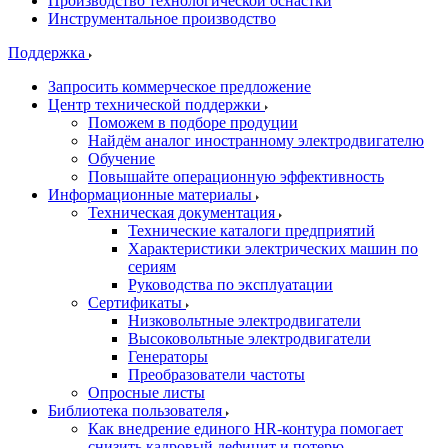
Производство технологической оснастки
Инструментальное производство
Поддержка
Запросить коммерческое предложение
Центр технической поддержки
Поможем в подборе продуции
Найдём аналог иностранному электродвигателю
Обучение
Повышайте операционную эффективность
Информационные материалы
Техническая документация
Технические каталоги предприятий
Характеристики электрических машин по
сериям
Руководства по эксплуатации
Сертификаты
Низковольтные электродвигатели
Высоковольтные электродвигатели
Генераторы
Преобразователи частоты
Опросные листы
Библиотека пользователя
Как внедрение единого HR-контура помогает
снизить кадровый дефицит и потерю