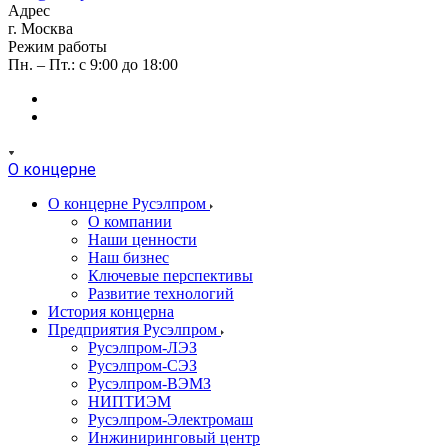
Адрес
г. Москва
Режим работы
Пн. – Пт.: с 9:00 до 18:00
О концерне
О концерне Русэлпром
О компании
Наши ценности
Наш бизнес
Ключевые перспективы
Развитие технологий
История концерна
Предприятия Русэлпром
Русэлпром-ЛЭЗ
Русэлпром-СЭЗ
Русэлпром-ВЭМЗ
НИПТИЭМ
Русэлпром-Электромаш
Инжиниринговый центр