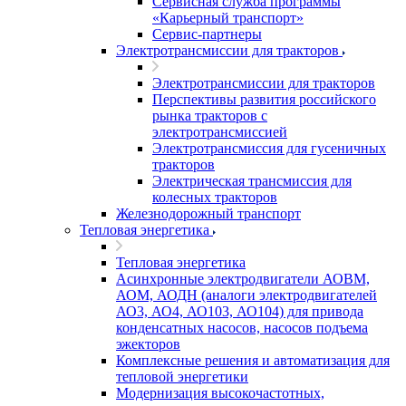
Сервисная служба программы
«Карьерный транспорт»
Сервис-партнеры
Электротрансмиссии для тракторов
Электротрансмиссии для тракторов
Перспективы развития российского
рынка тракторов с
электротрансмиссией
Электротрансмиссия для гусеничных
тракторов
Электрическая трансмиссия для
колесных тракторов
Железнодорожный транспорт
Тепловая энергетика
Тепловая энергетика
Асинхронные электродвигатели АОВМ,
АОМ, АОДН (аналоги электродвигателей
АО3, АО4, АО103, АО104) для привода
конденсатных насосов, насосов подъема
эжекторов
Комплексные решения и автоматизация для
тепловой энергетики
Модернизация высокочастотных,