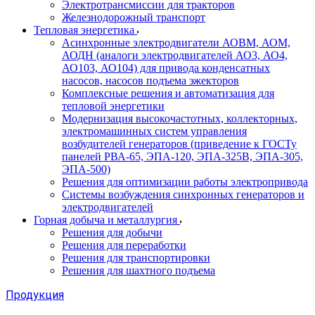
Электротрансмиссии для тракторов
Железнодорожный транспорт
Тепловая энергетика
Асинхронные электродвигатели АОВМ, АОМ,
АОДН (аналоги электродвигателей АО3, АО4,
АО103, АО104) для привода конденсатных
насосов, насосов подъема эжекторов
Комплексные решения и автоматизация для
тепловой энергетики
Модернизация высокочастотных, коллекторных,
электромашинных систем управления
возбудителей генераторов (приведение к ГОСТу
панелей РВА-65, ЭПА-120, ЭПА-325В, ЭПА-305,
ЭПА-500)
Решения для оптимизации работы электропривода
Системы возбуждения синхронных генераторов и
электродвигателей
Горная добыча и металлургия
Решения для добычи
Решения для переработки
Решения для транспортировки
Решения для шахтного подъема
Продукция