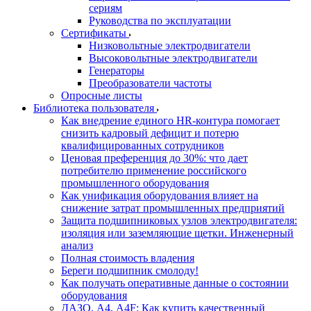
сериям
Руководства по эксплуатации
Сертификаты
Низковольтные электродвигатели
Высоковольтные электродвигатели
Генераторы
Преобразователи частоты
Опросные листы
Библиотека пользователя
Как внедрение единого HR-контура помогает
снизить кадровый дефицит и потерю
квалифицированных сотрудников
Ценовая преференция до 30%: что дает
потребителю применение российского
промышленного оборудования
Как унификация оборудования влияет на
снижение затрат промышленных предприятий
Защита подшипниковых узлов электродвигателя:
изоляция или заземляющие щетки. Инженерный
анализ
Полная стоимость владения
Береги подшипник смолоду!
Как получать оперативные данные о состоянии
оборудования
ДАЗО, А4, А4F: Как купить качественный