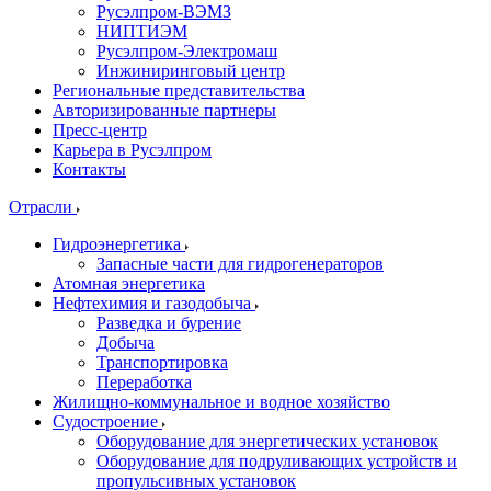
Русэлпром-ВЭМЗ
НИПТИЭМ
Русэлпром-Электромаш
Инжиниринговый центр
Региональные представительства
Авторизированные партнеры
Пресс-центр
Карьера в Русэлпром
Контакты
Отрасли
Гидроэнергетика
Запасные части для гидрогенераторов
Атомная энергетика
Нефтехимия и газодобыча
Разведка и бурение
Добыча
Транспортировка
Переработка
Жилищно-коммунальное и водное хозяйство
Судостроение
Оборудование для энергетических установок
Оборудование для подруливающих устройств и
пропульсивных установок