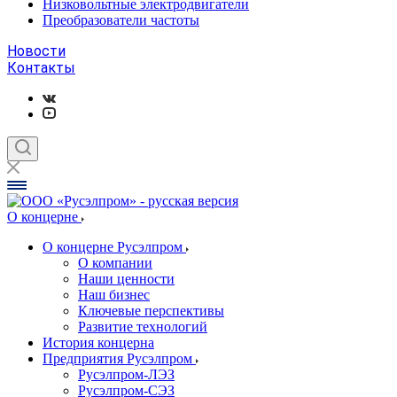
Низковольтные электродвигатели
Преобразователи частоты
Новости
Контакты
О концерне
О концерне Русэлпром
О компании
Наши ценности
Наш бизнес
Ключевые перспективы
Развитие технологий
История концерна
Предприятия Русэлпром
Русэлпром-ЛЭЗ
Русэлпром-СЭЗ