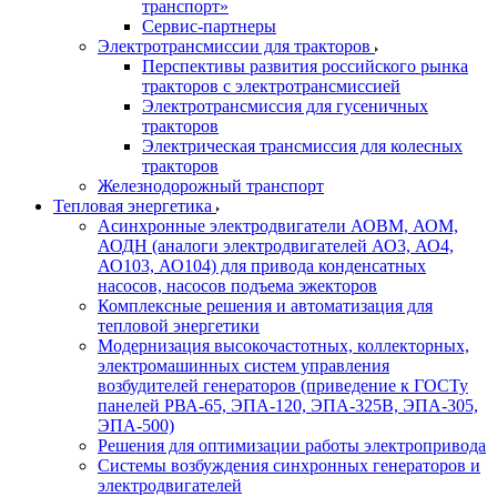
транспорт»
Сервис-партнеры
Электротрансмиссии для тракторов
Перспективы развития российского рынка
тракторов с электротрансмиссией
Электротрансмиссия для гусеничных
тракторов
Электрическая трансмиссия для колесных
тракторов
Железнодорожный транспорт
Тепловая энергетика
Асинхронные электродвигатели АОВМ, АОМ,
АОДН (аналоги электродвигателей АО3, АО4,
АО103, АО104) для привода конденсатных
насосов, насосов подъема эжекторов
Комплексные решения и автоматизация для
тепловой энергетики
Модернизация высокочастотных, коллекторных,
электромашинных систем управления
возбудителей генераторов (приведение к ГОСТу
панелей РВА-65, ЭПА-120, ЭПА-325В, ЭПА-305,
ЭПА-500)
Решения для оптимизации работы электропривода
Системы возбуждения синхронных генераторов и
электродвигателей