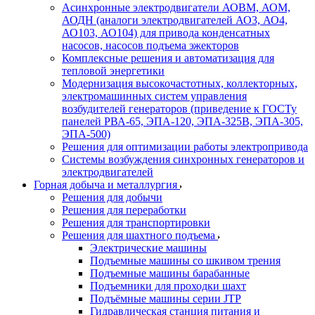
Асинхронные электродвигатели АОВМ, АОМ,
АОДН (аналоги электродвигателей АО3, АО4,
АО103, АО104) для привода конденсатных
насосов, насосов подъема эжекторов
Комплексные решения и автоматизация для
тепловой энергетики
Модернизация высокочастотных, коллекторных,
электромашинных систем управления
возбудителей генераторов (приведение к ГОСТу
панелей РВА-65, ЭПА-120, ЭПА-325В, ЭПА-305,
ЭПА-500)
Решения для оптимизации работы электропривода
Системы возбуждения синхронных генераторов и
электродвигателей
Горная добыча и металлургия
Решения для добычи
Решения для переработки
Решения для транспортировки
Решения для шахтного подъема
Электрические машины
Подъемные машины со шкивом трения
Подъемные машины барабанные
Подъемники для проходки шахт
Подъёмные машины серии JTP
Гидравлическая станция питания и