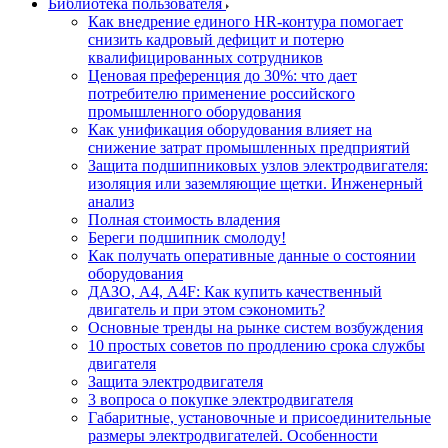
Библиотека пользователя
Как внедрение единого HR-контура помогает
снизить кадровый дефицит и потерю
квалифицированных сотрудников
Ценовая преференция до 30%: что дает
потребителю применение российского
промышленного оборудования
Как унификация оборудования влияет на
снижение затрат промышленных предприятий
Защита подшипниковых узлов электродвигателя:
изоляция или заземляющие щетки. Инженерный
анализ
Полная стоимость владения
Береги подшипник смолоду!
Как получать оперативные данные о состоянии
оборудования
ДАЗО, А4, А4F: Как купить качественный
двигатель и при этом сэкономить?
Основные тренды на рынке систем возбуждения
10 простых советов по продлению срока службы
двигателя
Защита электродвигателя
3 вопроса о покупке электродвигателя
Габаритные, установочные и присоединительные
размеры электродвигателей. Особенности