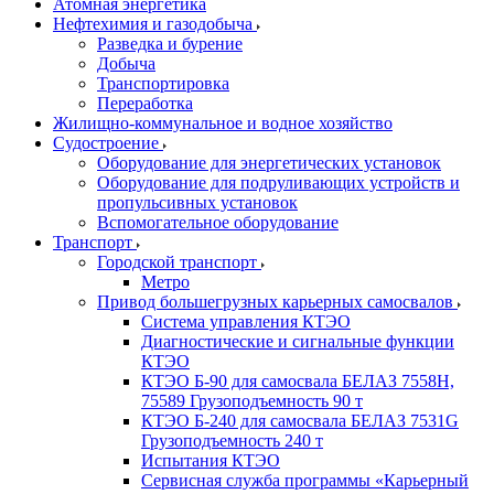
Атомная энергетика
Нефтехимия и газодобыча
Разведка и бурение
Добыча
Транспортировка
Переработка
Жилищно-коммунальное и водное хозяйство
Судостроение
Оборудование для энергетических установок
Оборудование для подруливающих устройств и
пропульсивных установок
Вспомогательное оборудование
Транспорт
Городской транспорт
Метро
Привод большегрузных карьерных самосвалов
Система управления КТЭО
Диагностические и сигнальные функции
КТЭО
КТЭО Б-90 для самосвала БЕЛАЗ 7558H,
75589 Грузоподъемность 90 т
КТЭО Б-240 для самосвала БЕЛАЗ 7531G
Грузоподъемность 240 т
Испытания КТЭО
Сервисная служба программы «Карьерный