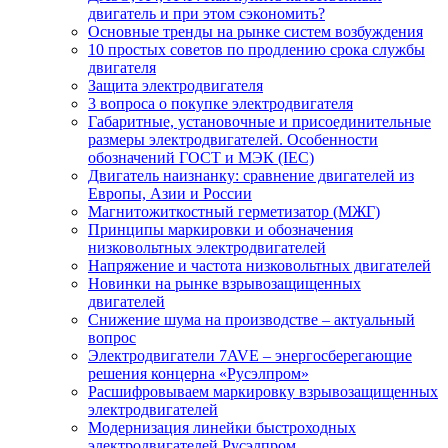
двигатель и при этом сэкономить?
Основные тренды на рынке систем возбуждения
10 простых советов по продлению срока службы
двигателя
Защита электродвигателя
3 вопроса о покупке электродвигателя
Габаритные, установочные и присоединительные
размеры электродвигателей. Особенности
обозначений ГОСТ и МЭК (IEC)
Двигатель наизнанку: сравнение двигателей из
Европы, Азии и России
Магнитожиткостный герметизатор (МЖГ)
Принципы маркировки и обозначения
низковольтных электродвигателей
Напряжение и частота низковольтных двигателей
Новинки на рынке взрывозащищенных
двигателей
Снижение шума на производстве – актуальный
вопрос
Электродвигатели 7AVE – энергосберегающие
решения концерна «Русэлпром»
Расшифровываем маркировку взрывозащищенных
электродвигателей
Модернизация линейки быстроходных
электродвигателей Русэлпром