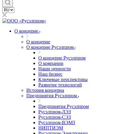
О концерне
О концерне
О концерне Русэлпром
О концерне Русэлпром
О компании
Наши ценности
Наш бизнес
Ключевые перспективы
Развитие технологий
История концерна
Предприятия Русэлпром
Предприятия Русэлпром
Русэлпром-ЛЭЗ
Русэлпром-СЭЗ
Русэлпром-ВЭМЗ
НИПТИЭМ
Русэлпром-Электромаш