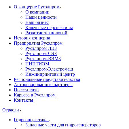
О концерне Русэлпром
О компании
Наши ценности
Наш бизнес
Ключевые перспективы
Развитие технологий
История концерна
Предприятия Русэлпром
Русэлпром-ЛЭЗ
Русэлпром-СЭЗ
Русэлпром-ВЭМЗ
НИПТИЭМ
Русэлпром-Электромаш
Инжиниринговый центр
Региональные представительства
Авторизированные партнеры
Пресс-центр
Карьера в Русэлпром
Контакты
Отрасли
Гидроэнергетика
Запасные части для гидрогенераторов