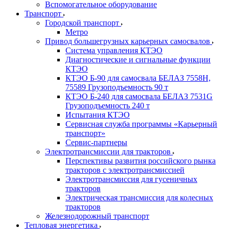
Вспомогательное оборудование
Транспорт
Городской транспорт
Метро
Привод большегрузных карьерных самосвалов
Система управления КТЭО
Диагностические и сигнальные функции
КТЭО
КТЭО Б-90 для самосвала БЕЛАЗ 7558H,
75589 Грузоподъемность 90 т
КТЭО Б-240 для самосвала БЕЛАЗ 7531G
Грузоподъемность 240 т
Испытания КТЭО
Сервисная служба программы «Карьерный
транспорт»
Сервис-партнеры
Электротрансмиссии для тракторов
Перспективы развития российского рынка
тракторов с электротрансмиссией
Электротрансмиссия для гусеничных
тракторов
Электрическая трансмиссия для колесных
тракторов
Железнодорожный транспорт
Тепловая энергетика