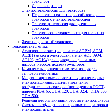
транспорт»
Сервис-партнеры
Электротрансмиссии для тракторов
Перспективы развития российского рынка
тракторов с электротрансмиссией
Электротрансмиссия для гусеничных
тракторов
Электрическая трансмиссия для колесных
тракторов
Железнодорожный транспорт
Тепловая энергетика
Асинхронные электродвигатели АОВМ, АОМ,
АОДН (аналоги электродвигателей АО3, АО4,
АО103, АО104) для привода конденсатных
насосов, насосов подъема эжекторов
Комплексные решения и автоматизация для
тепловой энергетики
Модернизация высокочастотных, коллекторных,
электромашинных систем управления
возбудителей генераторов (приведение к ГОСТу
панелей РВА-65, ЭПА-120, ЭПА-325В, ЭПА-305,
ЭПА-500)
Решения для оптимизации работы электропривода
Системы возбуждения синхронных генераторов и
электродвигателей