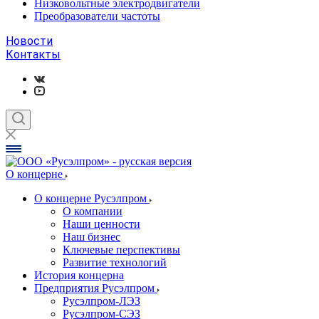
Низковольтные электродвигатели
Преобразователи частоты
Новости
Контакты
О концерне
О концерне Русэлпром
О компании
Наши ценности
Наш бизнес
Ключевые перспективы
Развитие технологий
История концерна
Предприятия Русэлпром
Русэлпром-ЛЭЗ
Русэлпром-СЭЗ