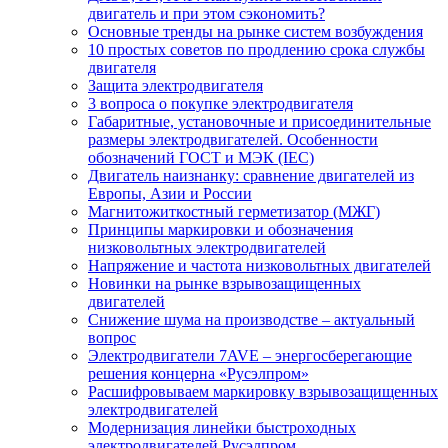
двигатель и при этом сэкономить?
Основные тренды на рынке систем возбуждения
10 простых советов по продлению срока службы
двигателя
Защита электродвигателя
3 вопроса о покупке электродвигателя
Габаритные, установочные и присоединительные
размеры электродвигателей. Особенности
обозначений ГОСТ и МЭК (IEC)
Двигатель наизнанку: сравнение двигателей из
Европы, Азии и России
Магнитожиткостный герметизатор (МЖГ)
Принципы маркировки и обозначения
низковольтных электродвигателей
Напряжение и частота низковольтных двигателей
Новинки на рынке взрывозащищенных
двигателей
Снижение шума на производстве – актуальный
вопрос
Электродвигатели 7AVE – энергосберегающие
решения концерна «Русэлпром»
Расшифровываем маркировку взрывозащищенных
электродвигателей
Модернизация линейки быстроходных
электродвигателей Русэлпром