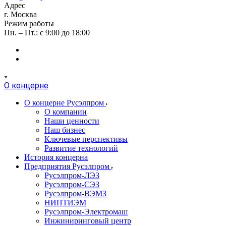
Адрес
г. Москва
Режим работы
Пн. – Пт.: с 9:00 до 18:00
О концерне
О концерне Русэлпром
О компании
Наши ценности
Наш бизнес
Ключевые перспективы
Развитие технологий
История концерна
Предприятия Русэлпром
Русэлпром-ЛЭЗ
Русэлпром-СЭЗ
Русэлпром-ВЭМЗ
НИПТИЭМ
Русэлпром-Электромаш
Инжиниринговый центр