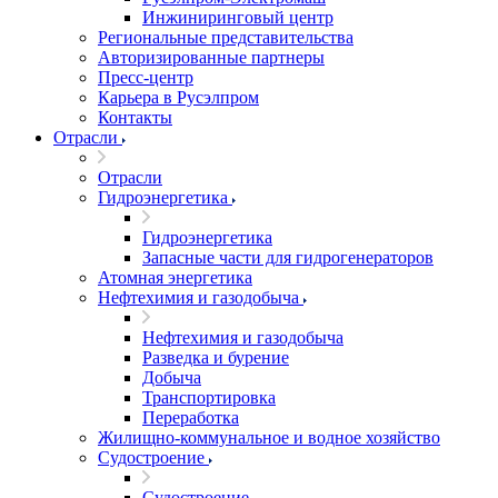
Инжиниринговый центр
Региональные представительства
Авторизированные партнеры
Пресс-центр
Карьера в Русэлпром
Контакты
Отрасли
Отрасли
Гидроэнергетика
Гидроэнергетика
Запасные части для гидрогенераторов
Атомная энергетика
Нефтехимия и газодобыча
Нефтехимия и газодобыча
Разведка и бурение
Добыча
Транспортировка
Переработка
Жилищно-коммунальное и водное хозяйство
Судостроение
Судостроение