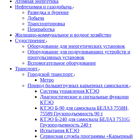
Атомная энергетика
Нефтехимия и газодобыча
Разведка и бурение
Добыча
Транспортировка
Переработка
Жилищно-коммунальное и водное хозяйство
Судостроение
Оборудование для энергетических установок
Оборудование для подруливающих устройств и
пропульсивных установок
Вспомогательное оборудование
Транспорт
Городской транспорт
Метро
Привод большегрузных карьерных самосвалов
Система управления КТЭО
Диагностические и сигнальные функции
КТЭО
КТЭО Б-90 для самосвала БЕЛАЗ 7558H,
75589 Грузоподъемность 90 т
КТЭО Б-240 для самосвала БЕЛАЗ 7531G
Грузоподъемность 240 т
Испытания КТЭО
Сервисная служба программы «Карьерный