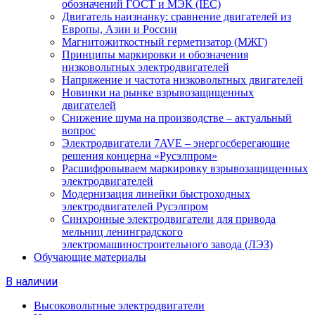
обозначений ГОСТ и МЭК (IEC)
Двигатель наизнанку: сравнение двигателей из
Европы, Азии и России
Магнитожиткостный герметизатор (МЖГ)
Принципы маркировки и обозначения
низковольтных электродвигателей
Напряжение и частота низковольтных двигателей
Новинки на рынке взрывозащищенных
двигателей
Снижение шума на производстве – актуальный
вопрос
Электродвигатели 7AVE – энергосберегающие
решения концерна «Русэлпром»
Расшифровываем маркировку взрывозащищенных
электродвигателей
Модернизация линейки быстроходных
электродвигателей Русэлпром
Синхронные электродвигатели для привода
мельниц ленинградского
электромашиностроительного завода (ЛЭЗ)
Обучающие материалы
В наличии
Высоковольтные электродвигатели