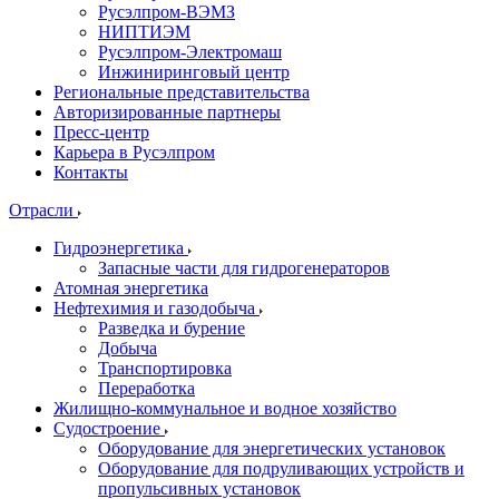
Русэлпром-ВЭМЗ
НИПТИЭМ
Русэлпром-Электромаш
Инжиниринговый центр
Региональные представительства
Авторизированные партнеры
Пресс-центр
Карьера в Русэлпром
Контакты
Отрасли
Гидроэнергетика
Запасные части для гидрогенераторов
Атомная энергетика
Нефтехимия и газодобыча
Разведка и бурение
Добыча
Транспортировка
Переработка
Жилищно-коммунальное и водное хозяйство
Судостроение
Оборудование для энергетических установок
Оборудование для подруливающих устройств и
пропульсивных установок