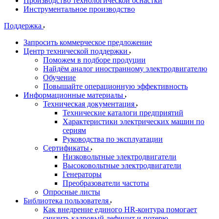
Производство технологической оснастки
Инструментальное производство
Поддержка
Запросить коммерческое предложение
Центр технической поддержки
Поможем в подборе продуции
Найдём аналог иностранному электродвигателю
Обучение
Повышайте операционную эффективность
Информационные материалы
Техническая документация
Технические каталоги предприятий
Характеристики электрических машин по
сериям
Руководства по эксплуатации
Сертификаты
Низковольтные электродвигатели
Высоковольтные электродвигатели
Генераторы
Преобразователи частоты
Опросные листы
Библиотека пользователя
Как внедрение единого HR-контура помогает
снизить кадровый дефицит и потерю