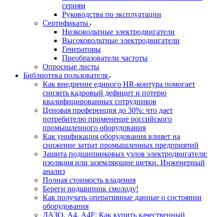
сериям
Руководства по эксплуатации
Сертификаты
Низковольтные электродвигатели
Высоковольтные электродвигатели
Генераторы
Преобразователи частоты
Опросные листы
Библиотека пользователя
Как внедрение единого HR-контура помогает
снизить кадровый дефицит и потерю
квалифицированных сотрудников
Ценовая преференция до 30%: что дает
потребителю применение российского
промышленного оборудования
Как унификация оборудования влияет на
снижение затрат промышленных предприятий
Защита подшипниковых узлов электродвигателя:
изоляция или заземляющие щетки. Инженерный
анализ
Полная стоимость владения
Береги подшипник смолоду!
Как получать оперативные данные о состоянии
оборудования
ДАЗО, А4, А4F: Как купить качественный