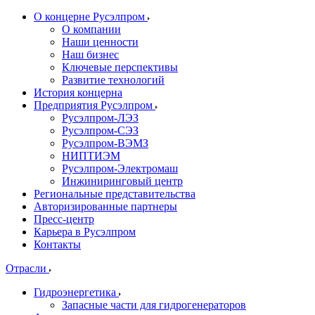
О концерне Русэлпром
О компании
Наши ценности
Наш бизнес
Ключевые перспективы
Развитие технологий
История концерна
Предприятия Русэлпром
Русэлпром-ЛЭЗ
Русэлпром-СЭЗ
Русэлпром-ВЭМЗ
НИПТИЭМ
Русэлпром-Электромаш
Инжиниринговый центр
Региональные представительства
Авторизированные партнеры
Пресс-центр
Карьера в Русэлпром
Контакты
Отрасли
Гидроэнергетика
Запасные части для гидрогенераторов