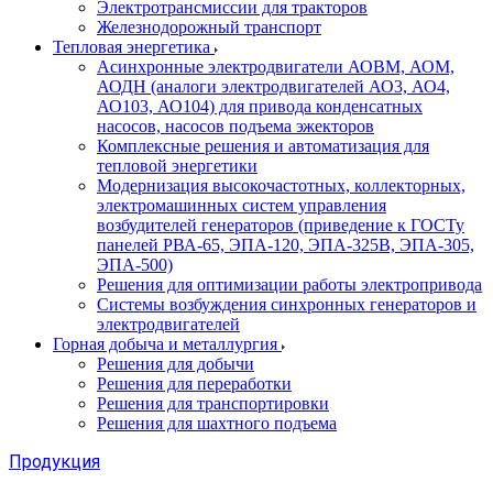
Электротрансмиссии для тракторов
Железнодорожный транспорт
Тепловая энергетика
Асинхронные электродвигатели АОВМ, АОМ,
АОДН (аналоги электродвигателей АО3, АО4,
АО103, АО104) для привода конденсатных
насосов, насосов подъема эжекторов
Комплексные решения и автоматизация для
тепловой энергетики
Модернизация высокочастотных, коллекторных,
электромашинных систем управления
возбудителей генераторов (приведение к ГОСТу
панелей РВА-65, ЭПА-120, ЭПА-325В, ЭПА-305,
ЭПА-500)
Решения для оптимизации работы электропривода
Системы возбуждения синхронных генераторов и
электродвигателей
Горная добыча и металлургия
Решения для добычи
Решения для переработки
Решения для транспортировки
Решения для шахтного подъема
Продукция