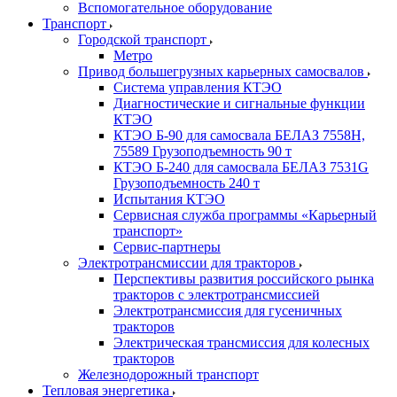
Вспомогательное оборудование
Транспорт
Городской транспорт
Метро
Привод большегрузных карьерных самосвалов
Система управления КТЭО
Диагностические и сигнальные функции
КТЭО
КТЭО Б-90 для самосвала БЕЛАЗ 7558H,
75589 Грузоподъемность 90 т
КТЭО Б-240 для самосвала БЕЛАЗ 7531G
Грузоподъемность 240 т
Испытания КТЭО
Сервисная служба программы «Карьерный
транспорт»
Сервис-партнеры
Электротрансмиссии для тракторов
Перспективы развития российского рынка
тракторов с электротрансмиссией
Электротрансмиссия для гусеничных
тракторов
Электрическая трансмиссия для колесных
тракторов
Железнодорожный транспорт
Тепловая энергетика