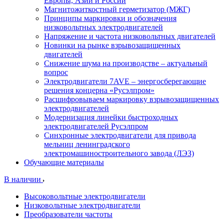
Европы, Азии и России
Магнитожиткостный герметизатор (МЖГ)
Принципы маркировки и обозначения
низковольтных электродвигателей
Напряжение и частота низковольтных двигателей
Новинки на рынке взрывозащищенных
двигателей
Снижение шума на производстве – актуальный
вопрос
Электродвигатели 7AVE – энергосберегающие
решения концерна «Русэлпром»
Расшифровываем маркировку взрывозащищенных
электродвигателей
Модернизация линейки быстроходных
электродвигателей Русэлпром
Синхронные электродвигатели для привода
мельниц ленинградского
электромашиностроительного завода (ЛЭЗ)
Обучающие материалы
В наличии
Высоковольтные электродвигатели
Низковольтные электродвигатели
Преобразователи частоты