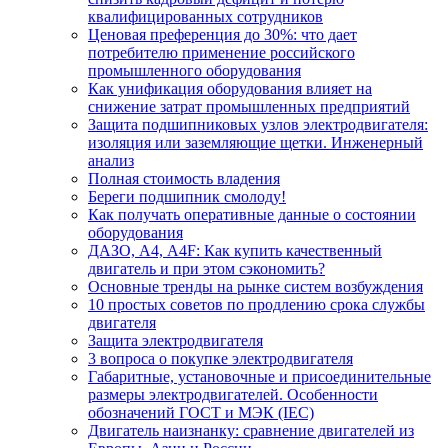
квалифицированных сотрудников
Ценовая преференция до 30%: что дает
потребителю применение российского
промышленного оборудования
Как унификация оборудования влияет на
снижение затрат промышленных предприятий
Защита подшипниковых узлов электродвигателя:
изоляция или заземляющие щетки. Инженерный
анализ
Полная стоимость владения
Береги подшипник смолоду!
Как получать оперативные данные о состоянии
оборудования
ДАЗО, А4, А4F: Как купить качественный
двигатель и при этом сэкономить?
Основные тренды на рынке систем возбуждения
10 простых советов по продлению срока службы
двигателя
Защита электродвигателя
3 вопроса о покупке электродвигателя
Габаритные, установочные и присоединительные
размеры электродвигателей. Особенности
обозначений ГОСТ и МЭК (IEC)
Двигатель наизнанку: сравнение двигателей из