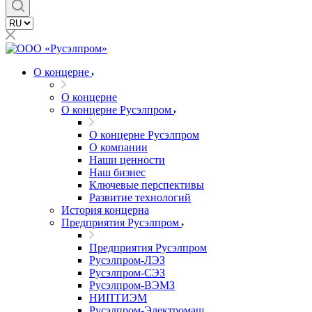
О концерне
О концерне
О концерне Русэлпром
О концерне Русэлпром
О компании
Наши ценности
Наш бизнес
Ключевые перспективы
Развитие технологий
История концерна
Предприятия Русэлпром
Предприятия Русэлпром
Русэлпром-ЛЭЗ
Русэлпром-СЭЗ
Русэлпром-ВЭМЗ
НИПТИЭМ
Русэлпром-Электромаш