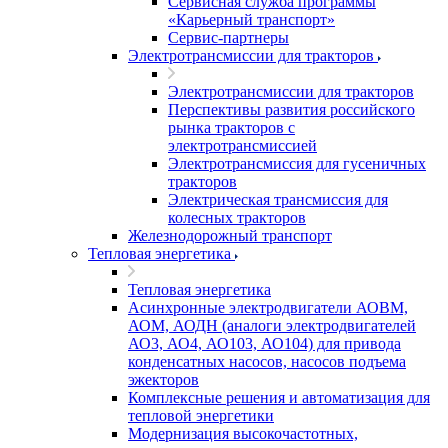
Сервисная служба программы
«Карьерный транспорт»
Сервис-партнеры
Электротрансмиссии для тракторов
Электротрансмиссии для тракторов
Перспективы развития российского
рынка тракторов с
электротрансмиссией
Электротрансмиссия для гусеничных
тракторов
Электрическая трансмиссия для
колесных тракторов
Железнодорожный транспорт
Тепловая энергетика
Тепловая энергетика
Асинхронные электродвигатели АОВМ,
АОМ, АОДН (аналоги электродвигателей
АО3, АО4, АО103, АО104) для привода
конденсатных насосов, насосов подъема
эжекторов
Комплексные решения и автоматизация для
тепловой энергетики
Модернизация высокочастотных,