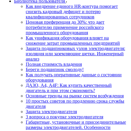
Библиотека пользователя
Как внедрение единого HR-контура помогает
снизить кадровый дефицит и потерю
квалифицированных сотрудников
Ценовая преференция до 30%: что дает
потребителю применение российского
промышленного оборудования
Как унификация оборудования влияет на
снижение затрат промышленных предприятий
Защита подшипниковых узлов электродвигателя:
изоляция или заземляющие щетки. Инженерный
анализ
Полная стоимость владения
Береги подшипник смолоду!
Как получать оперативные данные о состоянии
оборудования
ДАЗО, А4, А4F: Как купить качественный
двигатель и при этом сэкономить?
Основные тренды на рынке систем возбуждения
10 простых советов по продлению срока службы
двигателя
Защита электродвигателя
3 вопроса о покупке электродвигателя
Габаритные, установочные и присоединительные
размеры электродвигателей. Особенности