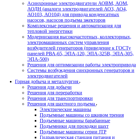
Асинхронные электродвигатели АОВМ, АОМ,
АОДН (аналоги электродвигателей АО3, АО4,
АО103, АО104) для привода конденсатных
насосов, насосов подъема эжекторов
Комплексные решения и автоматизация для
тепловой энергетики
Модернизация высокочастотных, коллекторных,
электромашинных систем управления
возбудителей генераторов (приведение к ГОСТу
панелей РВА-65, ЭПА-120, ЭПА-325В, ЭПА-305,
ЭПА-500)
Решения для оптимизации работы электропривода
Системы возбуждения синхронных генераторов и
электродвигателей
Горная добыча и металлургия
Решения для добычи
Решения для переработки
Решения для транспортировки
Решения для шахтного подъема
Электрические машины
Подъемные машины со шкивом трения
Подъемные машины барабанные
Подъемники для проходки шахт
Подъёмные машины серии JTP
Гидравлическая станция питания и