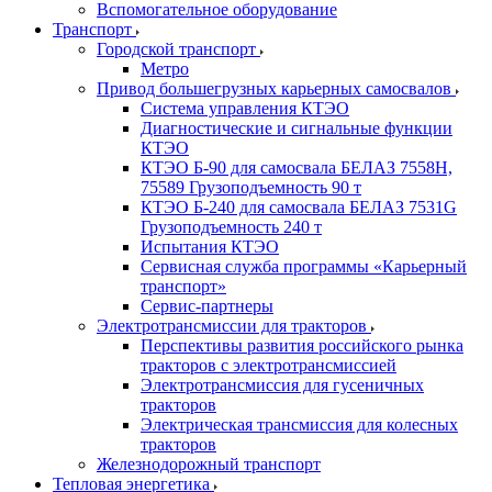
Вспомогательное оборудование
Транспорт
Городской транспорт
Метро
Привод большегрузных карьерных самосвалов
Система управления КТЭО
Диагностические и сигнальные функции
КТЭО
КТЭО Б-90 для самосвала БЕЛАЗ 7558H,
75589 Грузоподъемность 90 т
КТЭО Б-240 для самосвала БЕЛАЗ 7531G
Грузоподъемность 240 т
Испытания КТЭО
Сервисная служба программы «Карьерный
транспорт»
Сервис-партнеры
Электротрансмиссии для тракторов
Перспективы развития российского рынка
тракторов с электротрансмиссией
Электротрансмиссия для гусеничных
тракторов
Электрическая трансмиссия для колесных
тракторов
Железнодорожный транспорт
Тепловая энергетика