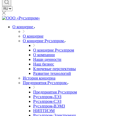
О концерне
О концерне
О концерне Русэлпром
О концерне Русэлпром
О компании
Наши ценности
Наш бизнес
Ключевые перспективы
Развитие технологий
История концерна
Предприятия Русэлпром
Предприятия Русэлпром
Русэлпром-ЛЭЗ
Русэлпром-СЭЗ
Русэлпром-ВЭМЗ
НИПТИЭМ
Русэлпром-Электромаш