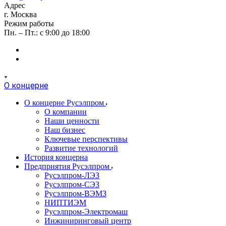
Адрес
г. Москва
Режим работы
Пн. – Пт.: с 9:00 до 18:00
О концерне
О концерне Русэлпром
О компании
Наши ценности
Наш бизнес
Ключевые перспективы
Развитие технологий
История концерна
Предприятия Русэлпром
Русэлпром-ЛЭЗ
Русэлпром-СЭЗ
Русэлпром-ВЭМЗ
НИПТИЭМ
Русэлпром-Электромаш
Инжиниринговый центр