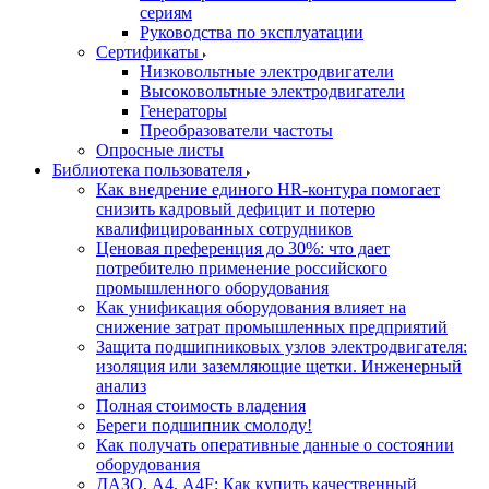
сериям
Руководства по эксплуатации
Сертификаты
Низковольтные электродвигатели
Высоковольтные электродвигатели
Генераторы
Преобразователи частоты
Опросные листы
Библиотека пользователя
Как внедрение единого HR-контура помогает
снизить кадровый дефицит и потерю
квалифицированных сотрудников
Ценовая преференция до 30%: что дает
потребителю применение российского
промышленного оборудования
Как унификация оборудования влияет на
снижение затрат промышленных предприятий
Защита подшипниковых узлов электродвигателя:
изоляция или заземляющие щетки. Инженерный
анализ
Полная стоимость владения
Береги подшипник смолоду!
Как получать оперативные данные о состоянии
оборудования
ДАЗО, А4, А4F: Как купить качественный