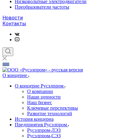
Низковольтные электродвигатели
Преобразователи частоты
Новости
Контакты
О концерне
О концерне Русэлпром
О компании
Наши ценности
Наш бизнес
Ключевые перспективы
Развитие технологий
История концерна
Предприятия Русэлпром
Русэлпром-ЛЭЗ
Русэлпром-СЭЗ