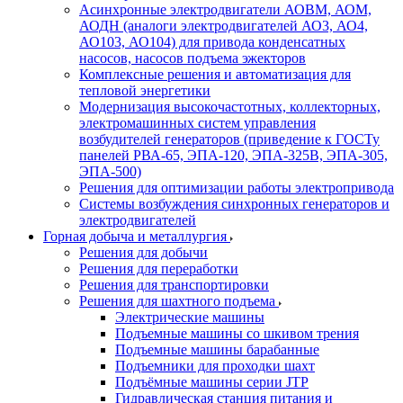
Асинхронные электродвигатели АОВМ, АОМ,
АОДН (аналоги электродвигателей АО3, АО4,
АО103, АО104) для привода конденсатных
насосов, насосов подъема эжекторов
Комплексные решения и автоматизация для
тепловой энергетики
Модернизация высокочастотных, коллекторных,
электромашинных систем управления
возбудителей генераторов (приведение к ГОСТу
панелей РВА-65, ЭПА-120, ЭПА-325В, ЭПА-305,
ЭПА-500)
Решения для оптимизации работы электропривода
Системы возбуждения синхронных генераторов и
электродвигателей
Горная добыча и металлургия
Решения для добычи
Решения для переработки
Решения для транспортировки
Решения для шахтного подъема
Электрические машины
Подъемные машины со шкивом трения
Подъемные машины барабанные
Подъемники для проходки шахт
Подъёмные машины серии JTP
Гидравлическая станция питания и