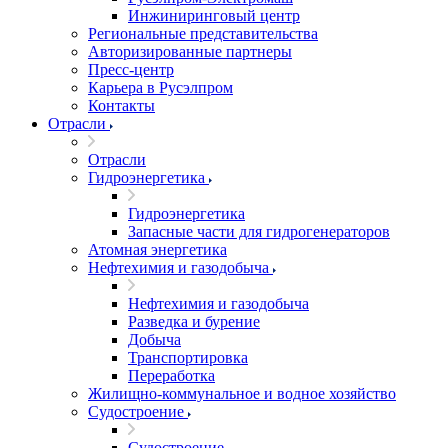
Инжиниринговый центр
Региональные представительства
Авторизированные партнеры
Пресс-центр
Карьера в Русэлпром
Контакты
Отрасли
Отрасли
Гидроэнергетика
Гидроэнергетика
Запасные части для гидрогенераторов
Атомная энергетика
Нефтехимия и газодобыча
Нефтехимия и газодобыча
Разведка и бурение
Добыча
Транспортировка
Переработка
Жилищно-коммунальное и водное хозяйство
Судостроение
Судостроение