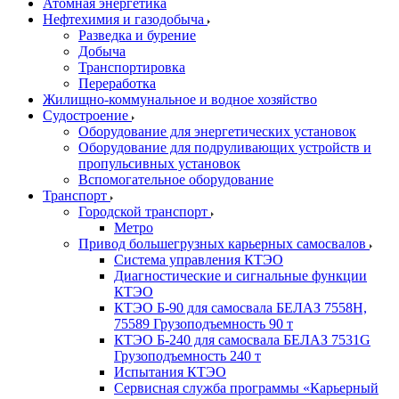
Атомная энергетика
Нефтехимия и газодобыча
Разведка и бурение
Добыча
Транспортировка
Переработка
Жилищно-коммунальное и водное хозяйство
Судостроение
Оборудование для энергетических установок
Оборудование для подруливающих устройств и
пропульсивных установок
Вспомогательное оборудование
Транспорт
Городской транспорт
Метро
Привод большегрузных карьерных самосвалов
Система управления КТЭО
Диагностические и сигнальные функции
КТЭО
КТЭО Б-90 для самосвала БЕЛАЗ 7558H,
75589 Грузоподъемность 90 т
КТЭО Б-240 для самосвала БЕЛАЗ 7531G
Грузоподъемность 240 т
Испытания КТЭО
Сервисная служба программы «Карьерный