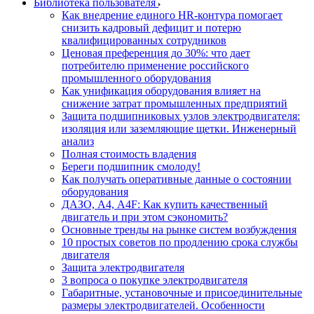
Библиотека пользователя
Как внедрение единого HR-контура помогает
снизить кадровый дефицит и потерю
квалифицированных сотрудников
Ценовая преференция до 30%: что дает
потребителю применение российского
промышленного оборудования
Как унификация оборудования влияет на
снижение затрат промышленных предприятий
Защита подшипниковых узлов электродвигателя:
изоляция или заземляющие щетки. Инженерный
анализ
Полная стоимость владения
Береги подшипник смолоду!
Как получать оперативные данные о состоянии
оборудования
ДАЗО, А4, А4F: Как купить качественный
двигатель и при этом сэкономить?
Основные тренды на рынке систем возбуждения
10 простых советов по продлению срока службы
двигателя
Защита электродвигателя
3 вопроса о покупке электродвигателя
Габаритные, установочные и присоединительные
размеры электродвигателей. Особенности