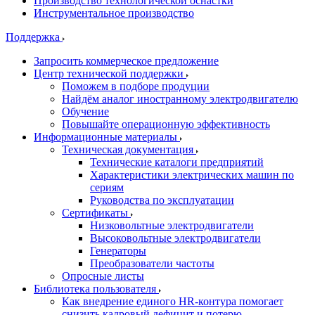
Производство технологической оснастки
Инструментальное производство
Поддержка
Запросить коммерческое предложение
Центр технической поддержки
Поможем в подборе продуции
Найдём аналог иностранному электродвигателю
Обучение
Повышайте операционную эффективность
Информационные материалы
Техническая документация
Технические каталоги предприятий
Характеристики электрических машин по
сериям
Руководства по эксплуатации
Сертификаты
Низковольтные электродвигатели
Высоковольтные электродвигатели
Генераторы
Преобразователи частоты
Опросные листы
Библиотека пользователя
Как внедрение единого HR-контура помогает
снизить кадровый дефицит и потерю