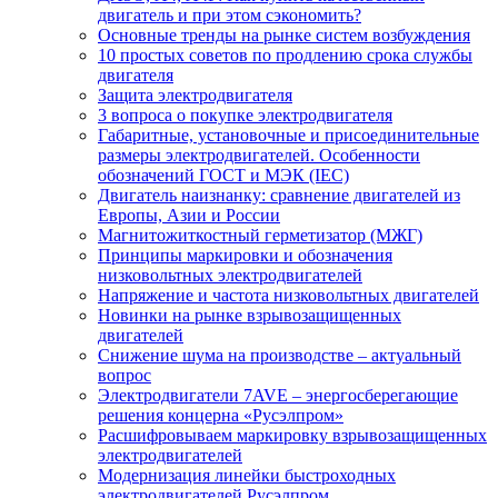
двигатель и при этом сэкономить?
Основные тренды на рынке систем возбуждения
10 простых советов по продлению срока службы
двигателя
Защита электродвигателя
3 вопроса о покупке электродвигателя
Габаритные, установочные и присоединительные
размеры электродвигателей. Особенности
обозначений ГОСТ и МЭК (IEC)
Двигатель наизнанку: сравнение двигателей из
Европы, Азии и России
Магнитожиткостный герметизатор (МЖГ)
Принципы маркировки и обозначения
низковольтных электродвигателей
Напряжение и частота низковольтных двигателей
Новинки на рынке взрывозащищенных
двигателей
Снижение шума на производстве – актуальный
вопрос
Электродвигатели 7AVE – энергосберегающие
решения концерна «Русэлпром»
Расшифровываем маркировку взрывозащищенных
электродвигателей
Модернизация линейки быстроходных
электродвигателей Русэлпром