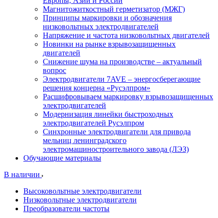
Европы, Азии и России
Магнитожиткостный герметизатор (МЖГ)
Принципы маркировки и обозначения
низковольтных электродвигателей
Напряжение и частота низковольтных двигателей
Новинки на рынке взрывозащищенных
двигателей
Снижение шума на производстве – актуальный
вопрос
Электродвигатели 7AVE – энергосберегающие
решения концерна «Русэлпром»
Расшифровываем маркировку взрывозащищенных
электродвигателей
Модернизация линейки быстроходных
электродвигателей Русэлпром
Синхронные электродвигатели для привода
мельниц ленинградского
электромашиностроительного завода (ЛЭЗ)
Обучающие материалы
В наличии
Высоковольтные электродвигатели
Низковольтные электродвигатели
Преобразователи частоты