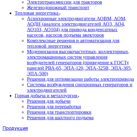
Электротрансмиссии для тракторов
Железнодорожный транспорт
Тепловая энергетика
Асинхронные электродвигатели АОВМ, АОМ,
АОДН (аналоги электродвигателей АО3, АО4,
АО103, АО104) для привода конденсатных
насосов, насосов подъема эжекторов
Комплексные решения и автоматизация для
тепловой энергетики
Модернизация высокочастотных, коллекторных,
электромашинных систем управления
возбудителей генераторов (приведение к ГОСТу
панелей РВА-65, ЭПА-120, ЭПА-325В, ЭПА-305,
ЭПА-500)
Решения для оптимизации работы электропривода
Системы возбуждения синхронных генераторов и
электродвигателей
Горная добыча и металлургия
Решения для добычи
Решения для переработки
Решения для транспортировки
Решения для шахтного подъема
Продукция