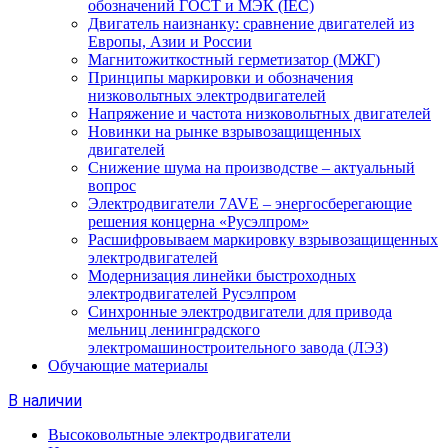
обозначений ГОСТ и МЭК (IEC)
Двигатель наизнанку: сравнение двигателей из
Европы, Азии и России
Магнитожиткостный герметизатор (МЖГ)
Принципы маркировки и обозначения
низковольтных электродвигателей
Напряжение и частота низковольтных двигателей
Новинки на рынке взрывозащищенных
двигателей
Снижение шума на производстве – актуальный
вопрос
Электродвигатели 7AVE – энергосберегающие
решения концерна «Русэлпром»
Расшифровываем маркировку взрывозащищенных
электродвигателей
Модернизация линейки быстроходных
электродвигателей Русэлпром
Синхронные электродвигатели для привода
мельниц ленинградского
электромашиностроительного завода (ЛЭЗ)
Обучающие материалы
В наличии
Высоковольтные электродвигатели