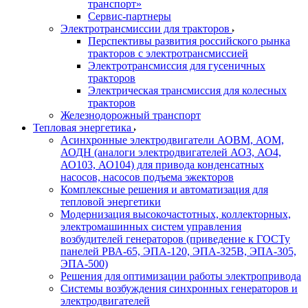
транспорт»
Сервис-партнеры
Электротрансмиссии для тракторов
Перспективы развития российского рынка
тракторов с электротрансмиссией
Электротрансмиссия для гусеничных
тракторов
Электрическая трансмиссия для колесных
тракторов
Железнодорожный транспорт
Тепловая энергетика
Асинхронные электродвигатели АОВМ, АОМ,
АОДН (аналоги электродвигателей АО3, АО4,
АО103, АО104) для привода конденсатных
насосов, насосов подъема эжекторов
Комплексные решения и автоматизация для
тепловой энергетики
Модернизация высокочастотных, коллекторных,
электромашинных систем управления
возбудителей генераторов (приведение к ГОСТу
панелей РВА-65, ЭПА-120, ЭПА-325В, ЭПА-305,
ЭПА-500)
Решения для оптимизации работы электропривода
Системы возбуждения синхронных генераторов и
электродвигателей