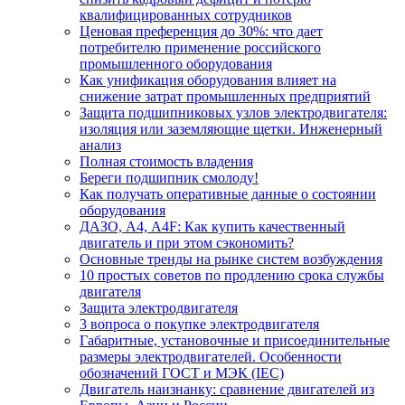
квалифицированных сотрудников
Ценовая преференция до 30%: что дает
потребителю применение российского
промышленного оборудования
Как унификация оборудования влияет на
снижение затрат промышленных предприятий
Защита подшипниковых узлов электродвигателя:
изоляция или заземляющие щетки. Инженерный
анализ
Полная стоимость владения
Береги подшипник смолоду!
Как получать оперативные данные о состоянии
оборудования
ДАЗО, А4, А4F: Как купить качественный
двигатель и при этом сэкономить?
Основные тренды на рынке систем возбуждения
10 простых советов по продлению срока службы
двигателя
Защита электродвигателя
3 вопроса о покупке электродвигателя
Габаритные, установочные и присоединительные
размеры электродвигателей. Особенности
обозначений ГОСТ и МЭК (IEC)
Двигатель наизнанку: сравнение двигателей из