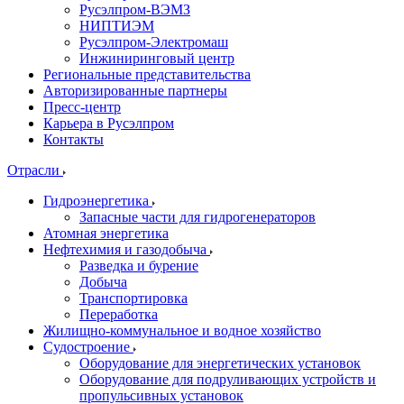
Русэлпром-ВЭМЗ
НИПТИЭМ
Русэлпром-Электромаш
Инжиниринговый центр
Региональные представительства
Авторизированные партнеры
Пресс-центр
Карьера в Русэлпром
Контакты
Отрасли
Гидроэнергетика
Запасные части для гидрогенераторов
Атомная энергетика
Нефтехимия и газодобыча
Разведка и бурение
Добыча
Транспортировка
Переработка
Жилищно-коммунальное и водное хозяйство
Судостроение
Оборудование для энергетических установок
Оборудование для подруливающих устройств и
пропульсивных установок