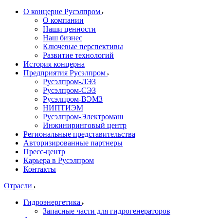
О концерне Русэлпром
О компании
Наши ценности
Наш бизнес
Ключевые перспективы
Развитие технологий
История концерна
Предприятия Русэлпром
Русэлпром-ЛЭЗ
Русэлпром-СЭЗ
Русэлпром-ВЭМЗ
НИПТИЭМ
Русэлпром-Электромаш
Инжиниринговый центр
Региональные представительства
Авторизированные партнеры
Пресс-центр
Карьера в Русэлпром
Контакты
Отрасли
Гидроэнергетика
Запасные части для гидрогенераторов