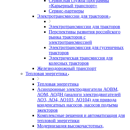
Сервисная служба программы
«Карьерный транспорт»
Сервис-партнеры
Электротрансмиссии для тракторов
Электротрансмиссии для тракторов
Перспективы развития российского
рынка тракторов с
электротрансмиссией
Электротрансмиссия для гусеничных
тракторов
Электрическая трансмиссия для
колесных тракторов
Железнодорожный транспорт
Тепловая энергетика
Тепловая энергетика
Асинхронные электродвигатели АОВМ,
АОМ, АОДН (аналоги электродвигателей
АО3, АО4, АО103, АО104) для привода
конденсатных насосов, насосов подъема
эжекторов
Комплексные решения и автоматизация для
тепловой энергетики
Модернизация высокочастотных,