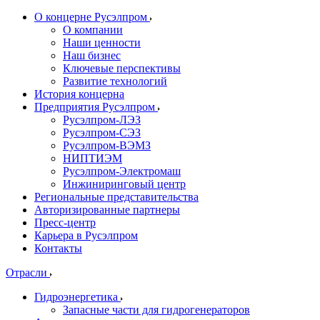
О концерне Русэлпром
О компании
Наши ценности
Наш бизнес
Ключевые перспективы
Развитие технологий
История концерна
Предприятия Русэлпром
Русэлпром-ЛЭЗ
Русэлпром-СЭЗ
Русэлпром-ВЭМЗ
НИПТИЭМ
Русэлпром-Электромаш
Инжиниринговый центр
Региональные представительства
Авторизированные партнеры
Пресс-центр
Карьера в Русэлпром
Контакты
Отрасли
Гидроэнергетика
Запасные части для гидрогенераторов