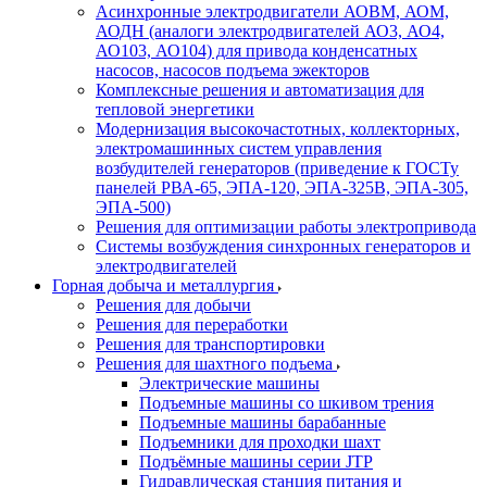
Асинхронные электродвигатели АОВМ, АОМ,
АОДН (аналоги электродвигателей АО3, АО4,
АО103, АО104) для привода конденсатных
насосов, насосов подъема эжекторов
Комплексные решения и автоматизация для
тепловой энергетики
Модернизация высокочастотных, коллекторных,
электромашинных систем управления
возбудителей генераторов (приведение к ГОСТу
панелей РВА-65, ЭПА-120, ЭПА-325В, ЭПА-305,
ЭПА-500)
Решения для оптимизации работы электропривода
Системы возбуждения синхронных генераторов и
электродвигателей
Горная добыча и металлургия
Решения для добычи
Решения для переработки
Решения для транспортировки
Решения для шахтного подъема
Электрические машины
Подъемные машины со шкивом трения
Подъемные машины барабанные
Подъемники для проходки шахт
Подъёмные машины серии JTP
Гидравлическая станция питания и