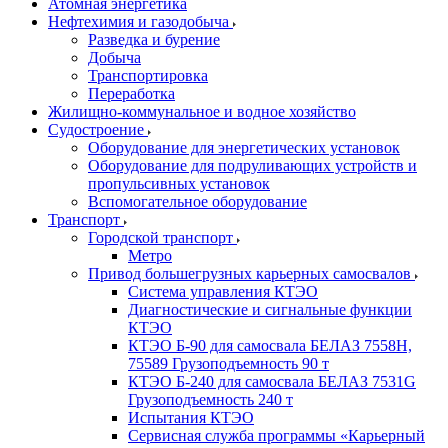
Атомная энергетика
Нефтехимия и газодобыча
Разведка и бурение
Добыча
Транспортировка
Переработка
Жилищно-коммунальное и водное хозяйство
Судостроение
Оборудование для энергетических установок
Оборудование для подруливающих устройств и
пропульсивных установок
Вспомогательное оборудование
Транспорт
Городской транспорт
Метро
Привод большегрузных карьерных самосвалов
Система управления КТЭО
Диагностические и сигнальные функции
КТЭО
КТЭО Б-90 для самосвала БЕЛАЗ 7558H,
75589 Грузоподъемность 90 т
КТЭО Б-240 для самосвала БЕЛАЗ 7531G
Грузоподъемность 240 т
Испытания КТЭО
Сервисная служба программы «Карьерный