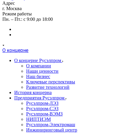
Адрес
г. Москва
Режим работы
Пн. – Пт.: с 9:00 до 18:00
О концерне
О концерне Русэлпром
О компании
Наши ценности
Наш бизнес
Ключевые перспективы
Развитие технологий
История концерна
Предприятия Русэлпром
Русэлпром-ЛЭЗ
Русэлпром-СЭЗ
Русэлпром-ВЭМЗ
НИПТИЭМ
Русэлпром-Электромаш
Инжиниринговый центр