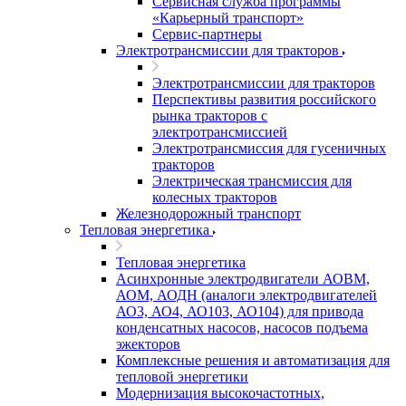
Сервисная служба программы
«Карьерный транспорт»
Сервис-партнеры
Электротрансмиссии для тракторов
Электротрансмиссии для тракторов
Перспективы развития российского
рынка тракторов с
электротрансмиссией
Электротрансмиссия для гусеничных
тракторов
Электрическая трансмиссия для
колесных тракторов
Железнодорожный транспорт
Тепловая энергетика
Тепловая энергетика
Асинхронные электродвигатели АОВМ,
АОМ, АОДН (аналоги электродвигателей
АО3, АО4, АО103, АО104) для привода
конденсатных насосов, насосов подъема
эжекторов
Комплексные решения и автоматизация для
тепловой энергетики
Модернизация высокочастотных,