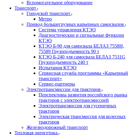
Вспомогательное оборудование
Транспорт
Городской транспорт
Метро
Привод большегрузных карьерных самосвалов
Система управления КТЭО
Диагностические и сигнальные функции
КТЭО
КТЭО Б-90 для самосвала БЕЛАЗ 7558H,
75589 Грузоподъемность 90 т
КТЭО Б-240 для самосвала БЕЛАЗ 7531G
Грузоподъемность 240 т
Испытания КТЭО
Сервисная служба программы «Карьерный
транспорт»
Сервис-партнеры
Электротрансмиссии для тракторов
Перспективы развития российского рынка
тракторов с электротрансмиссией
Электротрансмиссия для гусеничных
тракторов
Электрическая трансмиссия для колесных
тракторов
Железнодорожный транспорт
Тепловая энергетика