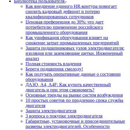
Библиотека пользователя
Как внедрение единого HR-контура помогает
снизить кадровый дефицит и потерю
квалифицированных сотрудников
Ценовая преференция до 30%: что дает
потребителю применение российского
промышленного оборудования
Как унификация оборудования влияет на
снижение затрат промышленных предприятий
Защита подшипниковых узлов электродвигателя:
изоляция или заземляющие щетки. Инженерный
анализ
Полная стоимость владения
Береги подшипник смолоду!
Как получать оперативные данные о состоянии
оборудования
ДАЗО, А4, А4F: Как купить качественный
двигатель и при этом сэкономить?
Основные тренды на рынке систем возбуждения
10 простых советов по продлению срока службы
двигателя
Защита электродвигателя
3 вопроса о покупке электродвигателя
Габаритные, установочные и присоединительные
размеры электродвигателей. Особенности