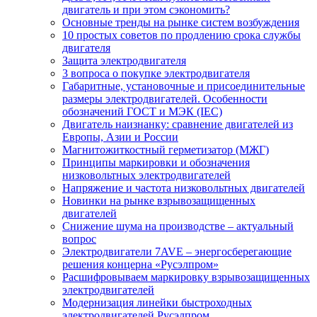
двигатель и при этом сэкономить?
Основные тренды на рынке систем возбуждения
10 простых советов по продлению срока службы
двигателя
Защита электродвигателя
3 вопроса о покупке электродвигателя
Габаритные, установочные и присоединительные
размеры электродвигателей. Особенности
обозначений ГОСТ и МЭК (IEC)
Двигатель наизнанку: сравнение двигателей из
Европы, Азии и России
Магнитожиткостный герметизатор (МЖГ)
Принципы маркировки и обозначения
низковольтных электродвигателей
Напряжение и частота низковольтных двигателей
Новинки на рынке взрывозащищенных
двигателей
Снижение шума на производстве – актуальный
вопрос
Электродвигатели 7AVE – энергосберегающие
решения концерна «Русэлпром»
Расшифровываем маркировку взрывозащищенных
электродвигателей
Модернизация линейки быстроходных
электродвигателей Русэлпром