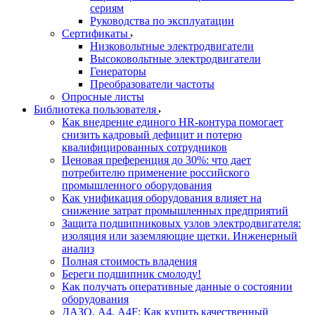
сериям
Руководства по эксплуатации
Сертификаты
Низковольтные электродвигатели
Высоковольтные электродвигатели
Генераторы
Преобразователи частоты
Опросные листы
Библиотека пользователя
Как внедрение единого HR-контура помогает
снизить кадровый дефицит и потерю
квалифицированных сотрудников
Ценовая преференция до 30%: что дает
потребителю применение российского
промышленного оборудования
Как унификация оборудования влияет на
снижение затрат промышленных предприятий
Защита подшипниковых узлов электродвигателя:
изоляция или заземляющие щетки. Инженерный
анализ
Полная стоимость владения
Береги подшипник смолоду!
Как получать оперативные данные о состоянии
оборудования
ДАЗО, А4, А4F: Как купить качественный