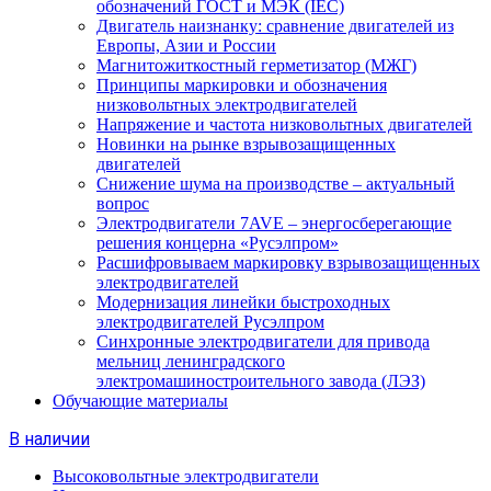
обозначений ГОСТ и МЭК (IEC)
Двигатель наизнанку: сравнение двигателей из
Европы, Азии и России
Магнитожиткостный герметизатор (МЖГ)
Принципы маркировки и обозначения
низковольтных электродвигателей
Напряжение и частота низковольтных двигателей
Новинки на рынке взрывозащищенных
двигателей
Снижение шума на производстве – актуальный
вопрос
Электродвигатели 7AVE – энергосберегающие
решения концерна «Русэлпром»
Расшифровываем маркировку взрывозащищенных
электродвигателей
Модернизация линейки быстроходных
электродвигателей Русэлпром
Синхронные электродвигатели для привода
мельниц ленинградского
электромашиностроительного завода (ЛЭЗ)
Обучающие материалы
В наличии
Высоковольтные электродвигатели