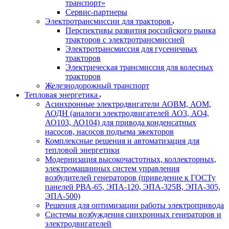
транспорт»
Сервис-партнеры
Электротрансмиссии для тракторов
Перспективы развития российского рынка
тракторов с электротрансмиссией
Электротрансмиссия для гусеничных
тракторов
Электрическая трансмиссия для колесных
тракторов
Железнодорожный транспорт
Тепловая энергетика
Асинхронные электродвигатели АОВМ, АОМ,
АОДН (аналоги электродвигателей АО3, АО4,
АО103, АО104) для привода конденсатных
насосов, насосов подъема эжекторов
Комплексные решения и автоматизация для
тепловой энергетики
Модернизация высокочастотных, коллекторных,
электромашинных систем управления
возбудителей генераторов (приведение к ГОСТу
панелей РВА-65, ЭПА-120, ЭПА-325В, ЭПА-305,
ЭПА-500)
Решения для оптимизации работы электропривода
Системы возбуждения синхронных генераторов и
электродвигателей