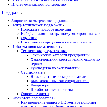
Производство технологической оснастки
Инструментальное производство
Поддержка
Запросить коммерческое предложение
Центр технической поддержки
Поможем в подборе продуции
Найдём аналог иностранному электродвигателю
Обучение
Повышайте операционную эффективность
Информационные материалы
Техническая документация
Технические каталоги предприятий
Характеристики электрических машин по
сериям
Руководства по эксплуатации
Сертификаты
Низковольтные электродвигатели
Высоковольтные электродвигатели
Генераторы
Преобразователи частоты
Опросные листы
Библиотека пользователя
Как внедрение единого HR-контура помогает
снизить кадровый дефицит и потерю