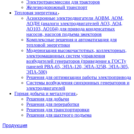
Электротрансмиссии для тракторов
Железнодорожный транспорт
Тепловая энергетика
Асинхронные электродвигатели АОВМ, АОМ,
АОДН (аналоги электродвигателей АО3, АО4,
АО103, АО104) для привода конденсатных
насосов, насосов подъема эжекторов
Комплексные решения и автоматизация для
тепловой энергетики
Модернизация высокочастотных, коллекторных,
электромашинных систем управления
возбудителей генераторов (приведение к ГОСТу
панелей РВА-65, ЭПА-120, ЭПА-325В, ЭПА-305,
ЭПА-500)
Решения для оптимизации работы электропривода
Системы возбуждения синхронных генераторов и
электродвигателей
Горная добыча и металлургия
Решения для добычи
Решения для переработки
Решения для транспортировки
Решения для шахтного подъема
Продукция