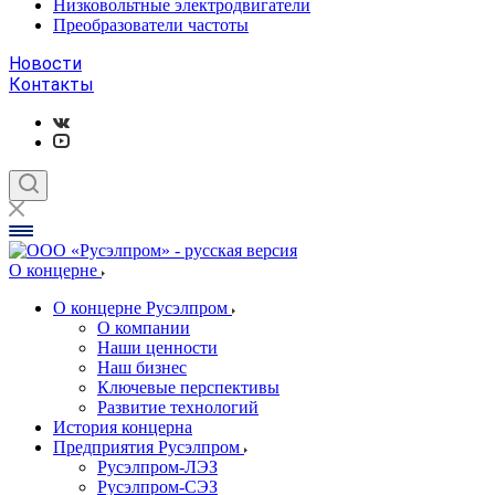
Низковольтные электродвигатели
Преобразователи частоты
Новости
Контакты
О концерне
О концерне Русэлпром
О компании
Наши ценности
Наш бизнес
Ключевые перспективы
Развитие технологий
История концерна
Предприятия Русэлпром
Русэлпром-ЛЭЗ
Русэлпром-СЭЗ