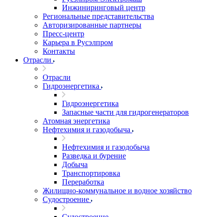
Инжиниринговый центр
Региональные представительства
Авторизированные партнеры
Пресс-центр
Карьера в Русэлпром
Контакты
Отрасли
Отрасли
Гидроэнергетика
Гидроэнергетика
Запасные части для гидрогенераторов
Атомная энергетика
Нефтехимия и газодобыча
Нефтехимия и газодобыча
Разведка и бурение
Добыча
Транспортировка
Переработка
Жилищно-коммунальное и водное хозяйство
Судостроение
Судостроение