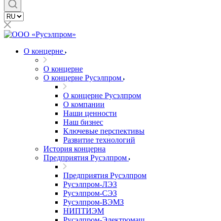
О концерне
О концерне
О концерне Русэлпром
О концерне Русэлпром
О компании
Наши ценности
Наш бизнес
Ключевые перспективы
Развитие технологий
История концерна
Предприятия Русэлпром
Предприятия Русэлпром
Русэлпром-ЛЭЗ
Русэлпром-СЭЗ
Русэлпром-ВЭМЗ
НИПТИЭМ
Русэлпром-Электромаш