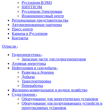
Русэлпром-ВЭМЗ
НИПТИЭМ
Русэлпром-Электромаш
Инжиниринговый центр
Региональные представительства
Авторизированные партнеры
Пресс-центр
Карьера в Русэлпром
Контакты
Отрасли
Гидроэнергетика
Запасные части для гидрогенераторов
Атомная энергетика
Нефтехимия и газодобыча
Разведка и бурение
Добыча
Транспортировка
Переработка
Жилищно-коммунальное и водное хозяйство
Судостроение
Оборудование для энергетических установок
Оборудование для подруливающих устройств и
пропульсивных установок