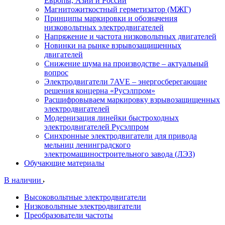
Европы, Азии и России
Магнитожиткостный герметизатор (МЖГ)
Принципы маркировки и обозначения
низковольтных электродвигателей
Напряжение и частота низковольтных двигателей
Новинки на рынке взрывозащищенных
двигателей
Снижение шума на производстве – актуальный
вопрос
Электродвигатели 7AVE – энергосберегающие
решения концерна «Русэлпром»
Расшифровываем маркировку взрывозащищенных
электродвигателей
Модернизация линейки быстроходных
электродвигателей Русэлпром
Синхронные электродвигатели для привода
мельниц ленинградского
электромашиностроительного завода (ЛЭЗ)
Обучающие материалы
В наличии
Высоковольтные электродвигатели
Низковольтные электродвигатели
Преобразователи частоты