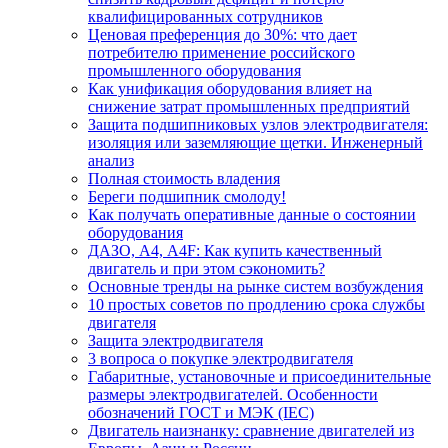
квалифицированных сотрудников
Ценовая преференция до 30%: что дает
потребителю применение российского
промышленного оборудования
Как унификация оборудования влияет на
снижение затрат промышленных предприятий
Защита подшипниковых узлов электродвигателя:
изоляция или заземляющие щетки. Инженерный
анализ
Полная стоимость владения
Береги подшипник смолоду!
Как получать оперативные данные о состоянии
оборудования
ДАЗО, А4, А4F: Как купить качественный
двигатель и при этом сэкономить?
Основные тренды на рынке систем возбуждения
10 простых советов по продлению срока службы
двигателя
Защита электродвигателя
3 вопроса о покупке электродвигателя
Габаритные, установочные и присоединительные
размеры электродвигателей. Особенности
обозначений ГОСТ и МЭК (IEC)
Двигатель наизнанку: сравнение двигателей из