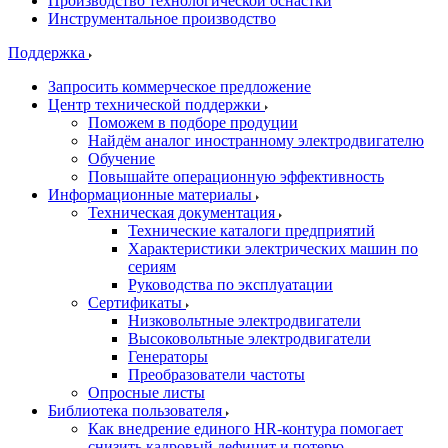
Производство технологической оснастки
Инструментальное производство
Поддержка
Запросить коммерческое предложение
Центр технической поддержки
Поможем в подборе продуции
Найдём аналог иностранному электродвигателю
Обучение
Повышайте операционную эффективность
Информационные материалы
Техническая документация
Технические каталоги предприятий
Характеристики электрических машин по
сериям
Руководства по эксплуатации
Сертификаты
Низковольтные электродвигатели
Высоковольтные электродвигатели
Генераторы
Преобразователи частоты
Опросные листы
Библиотека пользователя
Как внедрение единого HR-контура помогает
снизить кадровый дефицит и потерю