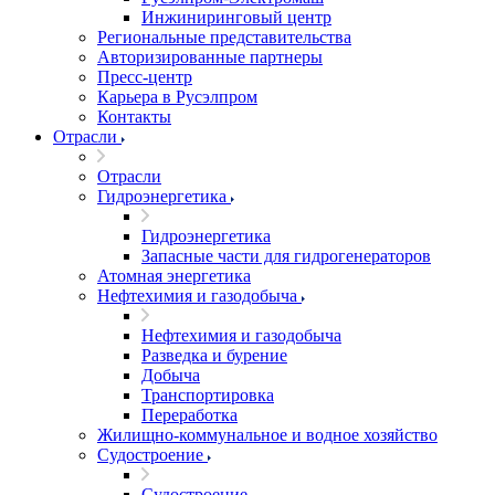
Инжиниринговый центр
Региональные представительства
Авторизированные партнеры
Пресс-центр
Карьера в Русэлпром
Контакты
Отрасли
Отрасли
Гидроэнергетика
Гидроэнергетика
Запасные части для гидрогенераторов
Атомная энергетика
Нефтехимия и газодобыча
Нефтехимия и газодобыча
Разведка и бурение
Добыча
Транспортировка
Переработка
Жилищно-коммунальное и водное хозяйство
Судостроение
Судостроение