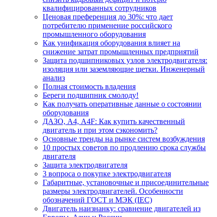
квалифицированных сотрудников
Ценовая преференция до 30%: что дает
потребителю применение российского
промышленного оборудования
Как унификация оборудования влияет на
снижение затрат промышленных предприятий
Защита подшипниковых узлов электродвигателя:
изоляция или заземляющие щетки. Инженерный
анализ
Полная стоимость владения
Береги подшипник смолоду!
Как получать оперативные данные о состоянии
оборудования
ДАЗО, А4, А4F: Как купить качественный
двигатель и при этом сэкономить?
Основные тренды на рынке систем возбуждения
10 простых советов по продлению срока службы
двигателя
Защита электродвигателя
3 вопроса о покупке электродвигателя
Габаритные, установочные и присоединительные
размеры электродвигателей. Особенности
обозначений ГОСТ и МЭК (IEC)
Двигатель наизнанку: сравнение двигателей из