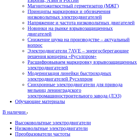
Европы, Азии и России
Магнитожиткостный герметизатор (МЖГ)
Принципы маркировки и обозначения
низковольтных электродвигателей
Напряжение и частота низковольтных двигателей
Новинки на рынке взрывозащищенных
двигателей
Снижение шума на производстве – актуальный
вопрос
Электродвигатели 7AVE – энергосберегающие
решения концерна «Русэлпром»
Расшифровываем маркировку взрывозащищенных
электродвигателей
Модернизация линейки быстроходных
электродвигателей Русэлпром
Синхронные электродвигатели для привода
мельниц ленинградского
электромашиностроительного завода (ЛЭЗ)
Обучающие материалы
В наличии
Высоковольтные электродвигатели
Низковольтные электродвигатели
Преобразователи частоты