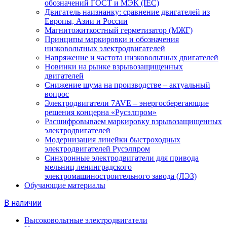
обозначений ГОСТ и МЭК (IEC)
Двигатель наизнанку: сравнение двигателей из
Европы, Азии и России
Магнитожиткостный герметизатор (МЖГ)
Принципы маркировки и обозначения
низковольтных электродвигателей
Напряжение и частота низковольтных двигателей
Новинки на рынке взрывозащищенных
двигателей
Снижение шума на производстве – актуальный
вопрос
Электродвигатели 7AVE – энергосберегающие
решения концерна «Русэлпром»
Расшифровываем маркировку взрывозащищенных
электродвигателей
Модернизация линейки быстроходных
электродвигателей Русэлпром
Синхронные электродвигатели для привода
мельниц ленинградского
электромашиностроительного завода (ЛЭЗ)
Обучающие материалы
В наличии
Высоковольтные электродвигатели