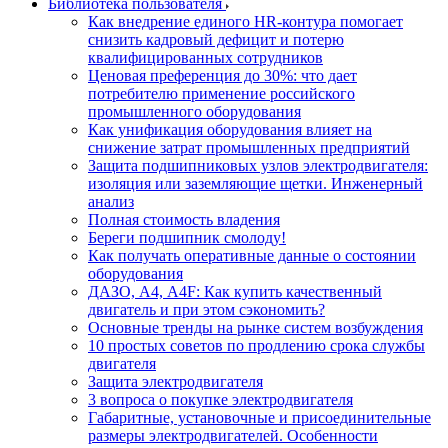
Библиотека пользователя
Как внедрение единого HR-контура помогает
снизить кадровый дефицит и потерю
квалифицированных сотрудников
Ценовая преференция до 30%: что дает
потребителю применение российского
промышленного оборудования
Как унификация оборудования влияет на
снижение затрат промышленных предприятий
Защита подшипниковых узлов электродвигателя:
изоляция или заземляющие щетки. Инженерный
анализ
Полная стоимость владения
Береги подшипник смолоду!
Как получать оперативные данные о состоянии
оборудования
ДАЗО, А4, А4F: Как купить качественный
двигатель и при этом сэкономить?
Основные тренды на рынке систем возбуждения
10 простых советов по продлению срока службы
двигателя
Защита электродвигателя
3 вопроса о покупке электродвигателя
Габаритные, установочные и присоединительные
размеры электродвигателей. Особенности