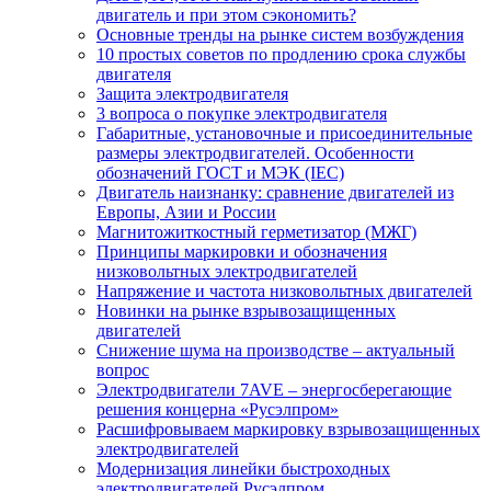
двигатель и при этом сэкономить?
Основные тренды на рынке систем возбуждения
10 простых советов по продлению срока службы
двигателя
Защита электродвигателя
3 вопроса о покупке электродвигателя
Габаритные, установочные и присоединительные
размеры электродвигателей. Особенности
обозначений ГОСТ и МЭК (IEC)
Двигатель наизнанку: сравнение двигателей из
Европы, Азии и России
Магнитожиткостный герметизатор (МЖГ)
Принципы маркировки и обозначения
низковольтных электродвигателей
Напряжение и частота низковольтных двигателей
Новинки на рынке взрывозащищенных
двигателей
Снижение шума на производстве – актуальный
вопрос
Электродвигатели 7AVE – энергосберегающие
решения концерна «Русэлпром»
Расшифровываем маркировку взрывозащищенных
электродвигателей
Модернизация линейки быстроходных
электродвигателей Русэлпром