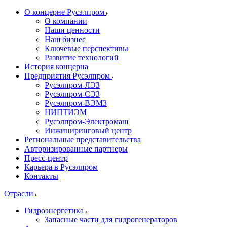
О концерне Русэлпром
О компании
Наши ценности
Наш бизнес
Ключевые перспективы
Развитие технологий
История концерна
Предприятия Русэлпром
Русэлпром-ЛЭЗ
Русэлпром-СЭЗ
Русэлпром-ВЭМЗ
НИПТИЭМ
Русэлпром-Электромаш
Инжиниринговый центр
Региональные представительства
Авторизированные партнеры
Пресс-центр
Карьера в Русэлпром
Контакты
Отрасли
Гидроэнергетика
Запасные части для гидрогенераторов