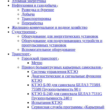
Атомная энергетика
Нефтехимия и газодобыча
Разведка и бурение
Добыча
Транспортировка
Переработка
Жилищно-коммунальное и водное хозяйство
Судостроение
Оборудование для энергетических установок
Оборудование для подруливающих устройств и
пропульсивных установок
Вспомогательное оборудование
Транспорт
Городской транспорт
Метро
Привод большегрузных карьерных самосвалов
Система управления КТЭО
Диагностические и сигнальные функции
КТЭО
КТЭО Б-90 для самосвала БЕЛАЗ 7558H,
75589 Грузоподъемность 90 т
КТЭО Б-240 для самосвала БЕЛАЗ 7531G
Грузоподъемность 240 т
Испытания КТЭО
Сервисная служба программы «Карьерный