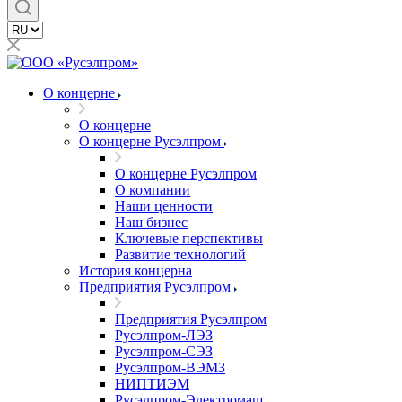
О концерне
О концерне
О концерне Русэлпром
О концерне Русэлпром
О компании
Наши ценности
Наш бизнес
Ключевые перспективы
Развитие технологий
История концерна
Предприятия Русэлпром
Предприятия Русэлпром
Русэлпром-ЛЭЗ
Русэлпром-СЭЗ
Русэлпром-ВЭМЗ
НИПТИЭМ
Русэлпром-Электромаш