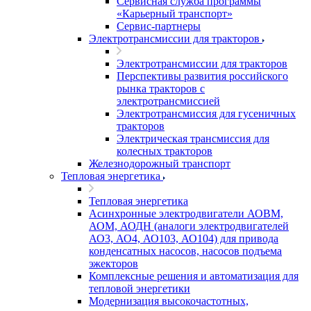
Сервисная служба программы
«Карьерный транспорт»
Сервис-партнеры
Электротрансмиссии для тракторов
Электротрансмиссии для тракторов
Перспективы развития российского
рынка тракторов с
электротрансмиссией
Электротрансмиссия для гусеничных
тракторов
Электрическая трансмиссия для
колесных тракторов
Железнодорожный транспорт
Тепловая энергетика
Тепловая энергетика
Асинхронные электродвигатели АОВМ,
АОМ, АОДН (аналоги электродвигателей
АО3, АО4, АО103, АО104) для привода
конденсатных насосов, насосов подъема
эжекторов
Комплексные решения и автоматизация для
тепловой энергетики
Модернизация высокочастотных,