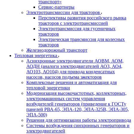
транспорт»
Сервис-партнеры
Электротрансмиссии для тракторов
Перспективы развития российского рынка
тракторов с электротрансмиссией
Электротрансмиссия для гусеничных
тракторов
Электрическая трансмиссия для колесных
тракторов
Железнодорожный транспорт
Тепловая энергетика
Асинхронные электродвигатели АОВМ, АОМ,
АОДН (аналоги электродвигателей АО3, АО4,
АО103, АО104) для привода конденсатных
насосов, насосов подъема эжекторов
Комплексные решения и автоматизация для
тепловой энергетики
Модернизация высокочастотных, коллекторных,
электромашинных систем управления
возбудителей генераторов (приведение к ГОСТу
панелей РВА-65, ЭПА-120, ЭПА-325В, ЭПА-305,
ЭПА-500)
Решения для оптимизации работы электропривода
Системы возбуждения синхронных генераторов и
электродвигателей