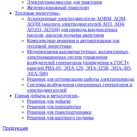
Электротрансмиссии для тракторов
Железнодорожный транспорт
Тепловая энергетика
Асинхронные электродвигатели АОВМ, АОМ,
АОДН (аналоги электродвигателей АО3, АО4,
АО103, АО104) для привода конденсатных
насосов, насосов подъема эжекторов
Комплексные решения и автоматизация для
тепловой энергетики
Модернизация высокочастотных, коллекторных,
электромашинных систем управления
возбудителей генераторов (приведение к ГОСТу
панелей РВА-65, ЭПА-120, ЭПА-325В, ЭПА-305,
ЭПА-500)
Решения для оптимизации работы электропривода
Системы возбуждения синхронных генераторов и
электродвигателей
Горная добыча и металлургия
Решения для добычи
Решения для переработки
Решения для транспортировки
Решения для шахтного подъема
Продукция