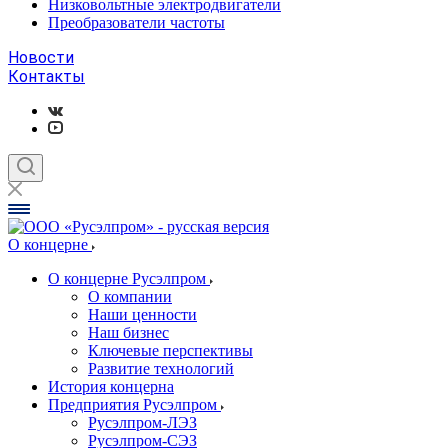
Низковольтные электродвигатели
Преобразователи частоты
Новости
Контакты
О концерне
О концерне Русэлпром
О компании
Наши ценности
Наш бизнес
Ключевые перспективы
Развитие технологий
История концерна
Предприятия Русэлпром
Русэлпром-ЛЭЗ
Русэлпром-СЭЗ