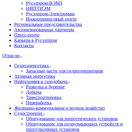
Русэлпром-ВЭМЗ
НИПТИЭМ
Русэлпром-Электромаш
Инжиниринговый центр
Региональные представительства
Авторизированные партнеры
Пресс-центр
Карьера в Русэлпром
Контакты
Отрасли
Гидроэнергетика
Запасные части для гидрогенераторов
Атомная энергетика
Нефтехимия и газодобыча
Разведка и бурение
Добыча
Транспортировка
Переработка
Жилищно-коммунальное и водное хозяйство
Судостроение
Оборудование для энергетических установок
Оборудование для подруливающих устройств и
пропульсивных установок