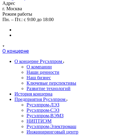
Адрес
г. Москва
Режим работы
Пн. – Пт.: с 9:00 до 18:00
О концерне
О концерне Русэлпром
О компании
Наши ценности
Наш бизнес
Ключевые перспективы
Развитие технологий
История концерна
Предприятия Русэлпром
Русэлпром-ЛЭЗ
Русэлпром-СЭЗ
Русэлпром-ВЭМЗ
НИПТИЭМ
Русэлпром-Электромаш
Инжиниринговый центр