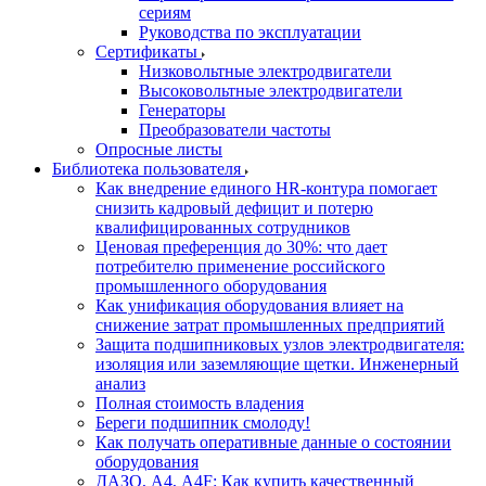
сериям
Руководства по эксплуатации
Сертификаты
Низковольтные электродвигатели
Высоковольтные электродвигатели
Генераторы
Преобразователи частоты
Опросные листы
Библиотека пользователя
Как внедрение единого HR-контура помогает
снизить кадровый дефицит и потерю
квалифицированных сотрудников
Ценовая преференция до 30%: что дает
потребителю применение российского
промышленного оборудования
Как унификация оборудования влияет на
снижение затрат промышленных предприятий
Защита подшипниковых узлов электродвигателя:
изоляция или заземляющие щетки. Инженерный
анализ
Полная стоимость владения
Береги подшипник смолоду!
Как получать оперативные данные о состоянии
оборудования
ДАЗО, А4, А4F: Как купить качественный