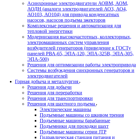
Асинхронные электродвигатели АОВМ, АОМ,
АОДН (аналоги электродвигателей АО3, АО4,
АО103, АО104) для привода конденсатных
насосов, насосов подъема эжекторов
Комплексные решения и автоматизация для
тепловой энергетики
Модернизация высокочастотных, коллекторных,
электромашинных систем управления
возбудителей генераторов (приведение к ГОСТу
панелей РВА-65, ЭПА-120, ЭПА-325В, ЭПА-305,
ЭПА-500)
Решения для оптимизации работы электропривода
Системы возбуждения синхронных генераторов и
электродвигателей
Горная добыча и металлургия
Решения для добычи
Решения для переработки
Решения для транспортировки
Решения для шахтного подъема
Электрические машины
Подъемные машины со шкивом трения
Подъемные машины барабанные
Подъемники для проходки шахт
Подъёмные машины серии JTP
Гидравлическая станция питания и