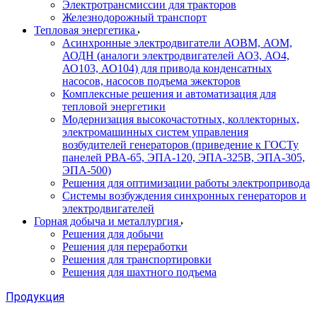
Электротрансмиссии для тракторов
Железнодорожный транспорт
Тепловая энергетика
Асинхронные электродвигатели АОВМ, АОМ,
АОДН (аналоги электродвигателей АО3, АО4,
АО103, АО104) для привода конденсатных
насосов, насосов подъема эжекторов
Комплексные решения и автоматизация для
тепловой энергетики
Модернизация высокочастотных, коллекторных,
электромашинных систем управления
возбудителей генераторов (приведение к ГОСТу
панелей РВА-65, ЭПА-120, ЭПА-325В, ЭПА-305,
ЭПА-500)
Решения для оптимизации работы электропривода
Системы возбуждения синхронных генераторов и
электродвигателей
Горная добыча и металлургия
Решения для добычи
Решения для переработки
Решения для транспортировки
Решения для шахтного подъема
Продукция