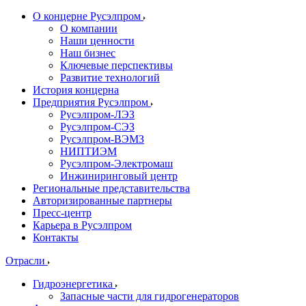
О концерне Русэлпром
О компании
Наши ценности
Наш бизнес
Ключевые перспективы
Развитие технологий
История концерна
Предприятия Русэлпром
Русэлпром-ЛЭЗ
Русэлпром-СЭЗ
Русэлпром-ВЭМЗ
НИПТИЭМ
Русэлпром-Электромаш
Инжиниринговый центр
Региональные представительства
Авторизированные партнеры
Пресс-центр
Карьера в Русэлпром
Контакты
Отрасли
Гидроэнергетика
Запасные части для гидрогенераторов