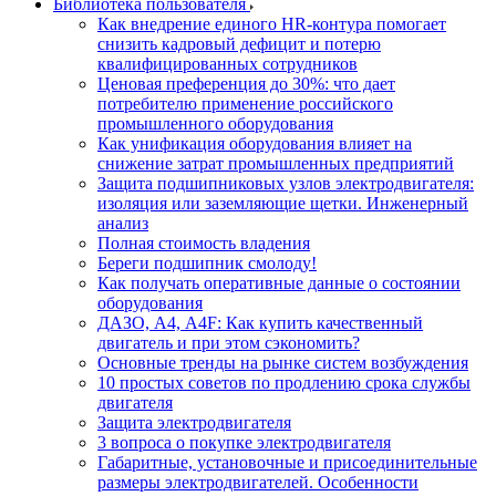
Библиотека пользователя
Как внедрение единого HR-контура помогает
снизить кадровый дефицит и потерю
квалифицированных сотрудников
Ценовая преференция до 30%: что дает
потребителю применение российского
промышленного оборудования
Как унификация оборудования влияет на
снижение затрат промышленных предприятий
Защита подшипниковых узлов электродвигателя:
изоляция или заземляющие щетки. Инженерный
анализ
Полная стоимость владения
Береги подшипник смолоду!
Как получать оперативные данные о состоянии
оборудования
ДАЗО, А4, А4F: Как купить качественный
двигатель и при этом сэкономить?
Основные тренды на рынке систем возбуждения
10 простых советов по продлению срока службы
двигателя
Защита электродвигателя
3 вопроса о покупке электродвигателя
Габаритные, установочные и присоединительные
размеры электродвигателей. Особенности