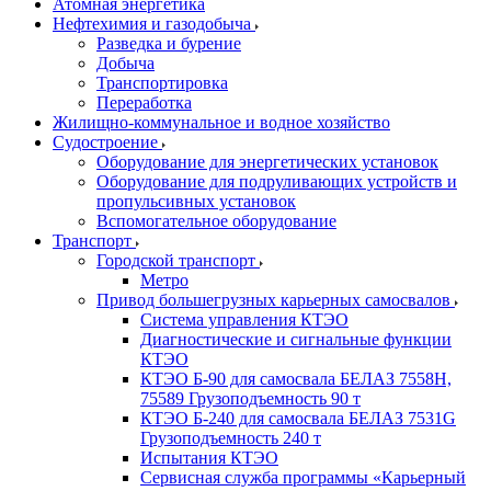
Атомная энергетика
Нефтехимия и газодобыча
Разведка и бурение
Добыча
Транспортировка
Переработка
Жилищно-коммунальное и водное хозяйство
Судостроение
Оборудование для энергетических установок
Оборудование для подруливающих устройств и
пропульсивных установок
Вспомогательное оборудование
Транспорт
Городской транспорт
Метро
Привод большегрузных карьерных самосвалов
Система управления КТЭО
Диагностические и сигнальные функции
КТЭО
КТЭО Б-90 для самосвала БЕЛАЗ 7558H,
75589 Грузоподъемность 90 т
КТЭО Б-240 для самосвала БЕЛАЗ 7531G
Грузоподъемность 240 т
Испытания КТЭО
Сервисная служба программы «Карьерный