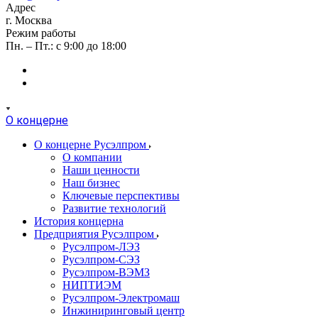
Адрес
г. Москва
Режим работы
Пн. – Пт.: с 9:00 до 18:00
О концерне
О концерне Русэлпром
О компании
Наши ценности
Наш бизнес
Ключевые перспективы
Развитие технологий
История концерна
Предприятия Русэлпром
Русэлпром-ЛЭЗ
Русэлпром-СЭЗ
Русэлпром-ВЭМЗ
НИПТИЭМ
Русэлпром-Электромаш
Инжиниринговый центр