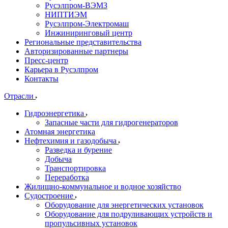
Русэлпром-ВЭМЗ
НИПТИЭМ
Русэлпром-Электромаш
Инжиниринговый центр
Региональные представительства
Авторизированные партнеры
Пресс-центр
Карьера в Русэлпром
Контакты
Отрасли
Гидроэнергетика
Запасные части для гидрогенераторов
Атомная энергетика
Нефтехимия и газодобыча
Разведка и бурение
Добыча
Транспортировка
Переработка
Жилищно-коммунальное и водное хозяйство
Судостроение
Оборудование для энергетических установок
Оборудование для подруливающих устройств и
пропульсивных установок