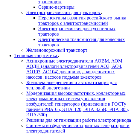
транспорт»
Сервис-партнеры
Электротрансмиссии для тракторов
Перспективы развития российского рынка
тракторов с электротрансмиссией
Электротрансмиссия для гусеничных
тракторов
Электрическая трансмиссия для колесных
тракторов
Железнодорожный транспорт
Тепловая энергетика
Асинхронные электродвигатели АОВМ, АОМ,
АОДН (аналоги электродвигателей АО3, АО4,
АО103, АО104) для привода конденсатных
насосов, насосов подъема эжекторов
Комплексные решения и автоматизация для
тепловой энергетики
Модернизация высокочастотных, коллекторных,
электромашинных систем управления
возбудителей генераторов (приведение к ГОСТу
панелей РВА-65, ЭПА-120, ЭПА-325В, ЭПА-305,
ЭПА-500)
Решения для оптимизации работы электропривода
Системы возбуждения синхронных генераторов и
электродвигателей