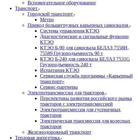
Вспомогательное оборудование
Транспорт
Городской транспорт
Метро
Привод большегрузных карьерных самосвалов
Система управления КТЭО
Диагностические и сигнальные функции
КТЭО
КТЭО Б-90 для самосвала БЕЛАЗ 7558H,
75589 Грузоподъемность 90 т
КТЭО Б-240 для самосвала БЕЛАЗ 7531G
Грузоподъемность 240 т
Испытания КТЭО
Сервисная служба программы «Карьерный
транспорт»
Сервис-партнеры
Электротрансмиссии для тракторов
Перспективы развития российского рынка
тракторов с электротрансмиссией
Электротрансмиссия для гусеничных
тракторов
Электрическая трансмиссия для колесных
тракторов
Железнодорожный транспорт
Тепловая энергетика