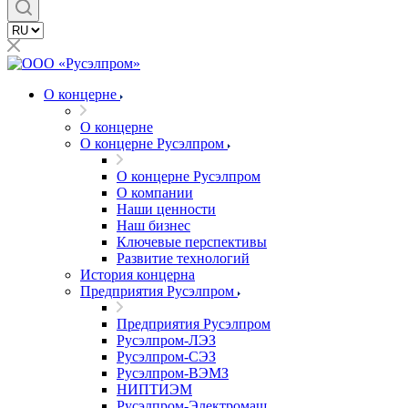
О концерне
О концерне
О концерне Русэлпром
О концерне Русэлпром
О компании
Наши ценности
Наш бизнес
Ключевые перспективы
Развитие технологий
История концерна
Предприятия Русэлпром
Предприятия Русэлпром
Русэлпром-ЛЭЗ
Русэлпром-СЭЗ
Русэлпром-ВЭМЗ
НИПТИЭМ
Русэлпром-Электромаш