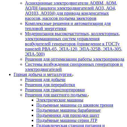
Асинхронные электродвигатели АОВМ, АОМ,
АОДН (аналоги электродвигателей АО3, АО4,
АО103, АО104) для привода конденсатных
насосов, насосов подъема эжекторов
Комплексные решения и автоматизация для
тепловой энергетики
Модернизация высокочастотных, коллекторных,
электромашинных систем управления
возбудителей генераторов (приведение к ГОСТу
панелей РВА-65, ЭПА-120, ЭПА-325В, ЭПА-305,
ЭПА-500)
Решения для оптимизации работы электропривода
Системы возбуждения синхронных генераторов и
электродвигателей
Горная добыча и металлургия
Решения для добычи
Решения для переработки
Решения для транспортировки
Решения для шахтного подъема
Электрические машины
Подъемные машины со шкивом трения
Подъемные машины барабанные
Подъемники для проходки шахт
Подъёмные машины серии JTP
Гидравлическая станция питания и