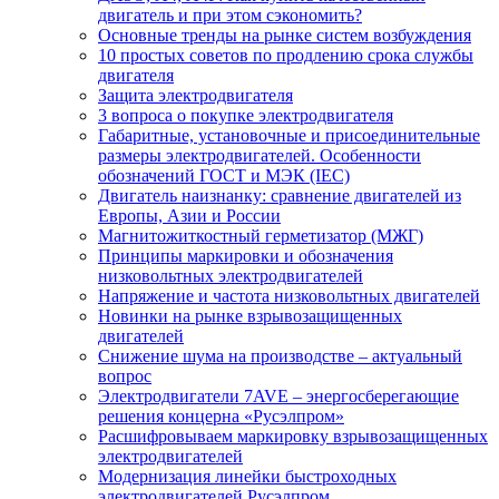
двигатель и при этом сэкономить?
Основные тренды на рынке систем возбуждения
10 простых советов по продлению срока службы
двигателя
Защита электродвигателя
3 вопроса о покупке электродвигателя
Габаритные, установочные и присоединительные
размеры электродвигателей. Особенности
обозначений ГОСТ и МЭК (IEC)
Двигатель наизнанку: сравнение двигателей из
Европы, Азии и России
Магнитожиткостный герметизатор (МЖГ)
Принципы маркировки и обозначения
низковольтных электродвигателей
Напряжение и частота низковольтных двигателей
Новинки на рынке взрывозащищенных
двигателей
Снижение шума на производстве – актуальный
вопрос
Электродвигатели 7AVE – энергосберегающие
решения концерна «Русэлпром»
Расшифровываем маркировку взрывозащищенных
электродвигателей
Модернизация линейки быстроходных
электродвигателей Русэлпром