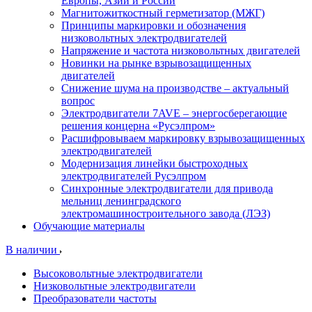
Европы, Азии и России
Магнитожиткостный герметизатор (МЖГ)
Принципы маркировки и обозначения
низковольтных электродвигателей
Напряжение и частота низковольтных двигателей
Новинки на рынке взрывозащищенных
двигателей
Снижение шума на производстве – актуальный
вопрос
Электродвигатели 7AVE – энергосберегающие
решения концерна «Русэлпром»
Расшифровываем маркировку взрывозащищенных
электродвигателей
Модернизация линейки быстроходных
электродвигателей Русэлпром
Синхронные электродвигатели для привода
мельниц ленинградского
электромашиностроительного завода (ЛЭЗ)
Обучающие материалы
В наличии
Высоковольтные электродвигатели
Низковольтные электродвигатели
Преобразователи частоты