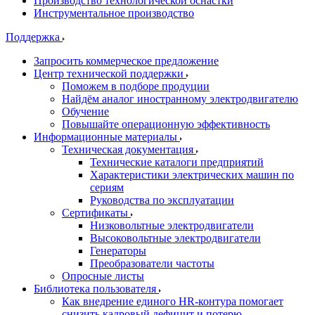
Производство технологической оснастки
Инструментальное производство
Поддержка
Запросить коммерческое предложение
Центр технической поддержки
Поможем в подборе продуции
Найдём аналог иностранному электродвигателю
Обучение
Повышайте операционную эффективность
Информационные материалы
Техническая документация
Технические каталоги предприятий
Характеристики электрических машин по
сериям
Руководства по эксплуатации
Сертификаты
Низковольтные электродвигатели
Высоковольтные электродвигатели
Генераторы
Преобразователи частоты
Опросные листы
Библиотека пользователя
Как внедрение единого HR-контура помогает
снизить кадровый дефицит и потерю