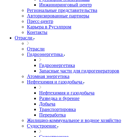
Инжиниринговый центр
Региональные представительства
Авторизированные партнеры
Пресс-центр
Карьера в Русэлпром
Контакты
Отрасли
Отрасли
Гидроэнергетика
Гидроэнергетика
Запасные части для гидрогенераторов
Атомная энергетика
Нефтехимия и газодобыча
Нефтехимия и газодобыча
Разведка и бурение
Добыча
Транспортировка
Переработка
Жилищно-коммунальное и водное хозяйство
Судостроение
Судостроение