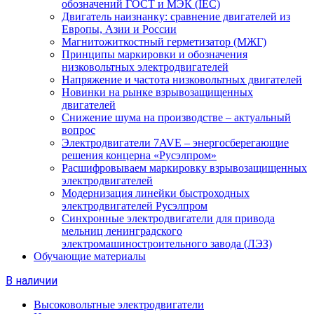
обозначений ГОСТ и МЭК (IEC)
Двигатель наизнанку: сравнение двигателей из
Европы, Азии и России
Магнитожиткостный герметизатор (МЖГ)
Принципы маркировки и обозначения
низковольтных электродвигателей
Напряжение и частота низковольтных двигателей
Новинки на рынке взрывозащищенных
двигателей
Снижение шума на производстве – актуальный
вопрос
Электродвигатели 7AVE – энергосберегающие
решения концерна «Русэлпром»
Расшифровываем маркировку взрывозащищенных
электродвигателей
Модернизация линейки быстроходных
электродвигателей Русэлпром
Синхронные электродвигатели для привода
мельниц ленинградского
электромашиностроительного завода (ЛЭЗ)
Обучающие материалы
В наличии
Высоковольтные электродвигатели