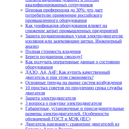
квалифицированных сотрудников
Ценовая преференция до 30%: что дает
потребителю применение российского
промышленного оборудования
Как унификация оборудования влияет на
снижение затрат промышленных предприятий
Защита подшипниковых узлов электродвигателя:
изоляция или заземляющие щетки. Инженерный
анализ
Полная стоимость владения
Береги подшипник смолоду!
Как получать оперативные данные о состоянии
оборудования
ДАЗО, А4, А4F: Как купить качественный
двигатель и при этом сэкономить?
Основные тренды на рынке систем возбуждения
10 простых советов по продлению срока службы
двигателя
Защита электродвигателя
3 вопроса о покупке электродвигателя
Габаритные, установочные и присоединительные
размеры электродвигателей. Особенности
обозначений ГОСТ и МЭК (IEC)
Двигатель наизнанку: сравнение двигателей из