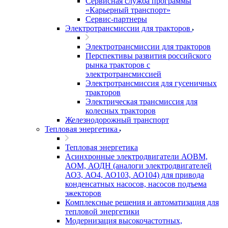
Сервисная служба программы
«Карьерный транспорт»
Сервис-партнеры
Электротрансмиссии для тракторов
Электротрансмиссии для тракторов
Перспективы развития российского
рынка тракторов с
электротрансмиссией
Электротрансмиссия для гусеничных
тракторов
Электрическая трансмиссия для
колесных тракторов
Железнодорожный транспорт
Тепловая энергетика
Тепловая энергетика
Асинхронные электродвигатели АОВМ,
АОМ, АОДН (аналоги электродвигателей
АО3, АО4, АО103, АО104) для привода
конденсатных насосов, насосов подъема
эжекторов
Комплексные решения и автоматизация для
тепловой энергетики
Модернизация высокочастотных,