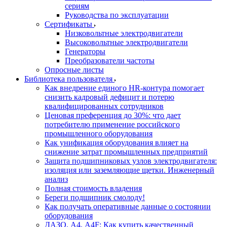
сериям
Руководства по эксплуатации
Сертификаты
Низковольтные электродвигатели
Высоковольтные электродвигатели
Генераторы
Преобразователи частоты
Опросные листы
Библиотека пользователя
Как внедрение единого HR-контура помогает
снизить кадровый дефицит и потерю
квалифицированных сотрудников
Ценовая преференция до 30%: что дает
потребителю применение российского
промышленного оборудования
Как унификация оборудования влияет на
снижение затрат промышленных предприятий
Защита подшипниковых узлов электродвигателя:
изоляция или заземляющие щетки. Инженерный
анализ
Полная стоимость владения
Береги подшипник смолоду!
Как получать оперативные данные о состоянии
оборудования
ДАЗО, А4, А4F: Как купить качественный