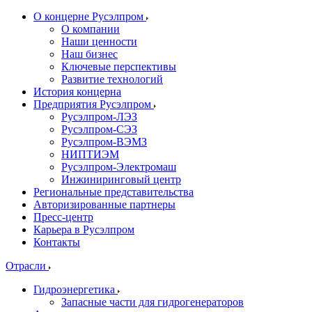
О концерне Русэлпром
О компании
Наши ценности
Наш бизнес
Ключевые перспективы
Развитие технологий
История концерна
Предприятия Русэлпром
Русэлпром-ЛЭЗ
Русэлпром-СЭЗ
Русэлпром-ВЭМЗ
НИПТИЭМ
Русэлпром-Электромаш
Инжиниринговый центр
Региональные представительства
Авторизированные партнеры
Пресс-центр
Карьера в Русэлпром
Контакты
Отрасли
Гидроэнергетика
Запасные части для гидрогенераторов