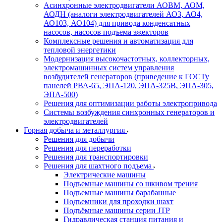
Асинхронные электродвигатели АОВМ, АОМ,
АОДН (аналоги электродвигателей АО3, АО4,
АО103, АО104) для привода конденсатных
насосов, насосов подъема эжекторов
Комплексные решения и автоматизация для
тепловой энергетики
Модернизация высокочастотных, коллекторных,
электромашинных систем управления
возбудителей генераторов (приведение к ГОСТу
панелей РВА-65, ЭПА-120, ЭПА-325В, ЭПА-305,
ЭПА-500)
Решения для оптимизации работы электропривода
Системы возбуждения синхронных генераторов и
электродвигателей
Горная добыча и металлургия
Решения для добычи
Решения для переработки
Решения для транспортировки
Решения для шахтного подъема
Электрические машины
Подъемные машины со шкивом трения
Подъемные машины барабанные
Подъемники для проходки шахт
Подъёмные машины серии JTP
Гидравлическая станция питания и