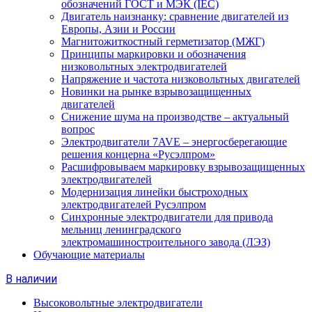
обозначений ГОСТ и МЭК (IEC)
Двигатель наизнанку: сравнение двигателей из
Европы, Азии и России
Магнитожиткостный герметизатор (МЖГ)
Принципы маркировки и обозначения
низковольтных электродвигателей
Напряжение и частота низковольтных двигателей
Новинки на рынке взрывозащищенных
двигателей
Снижение шума на производстве – актуальный
вопрос
Электродвигатели 7AVE – энергосберегающие
решения концерна «Русэлпром»
Расшифровываем маркировку взрывозащищенных
электродвигателей
Модернизация линейки быстроходных
электродвигателей Русэлпром
Синхронные электродвигатели для привода
мельниц ленинградского
электромашиностроительного завода (ЛЭЗ)
Обучающие материалы
В наличии
Высоковольтные электродвигатели