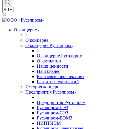
О концерне
О концерне
О концерне Русэлпром
О концерне Русэлпром
О компании
Наши ценности
Наш бизнес
Ключевые перспективы
Развитие технологий
История концерна
Предприятия Русэлпром
Предприятия Русэлпром
Русэлпром-ЛЭЗ
Русэлпром-СЭЗ
Русэлпром-ВЭМЗ
НИПТИЭМ
Русэлпром-Электромаш