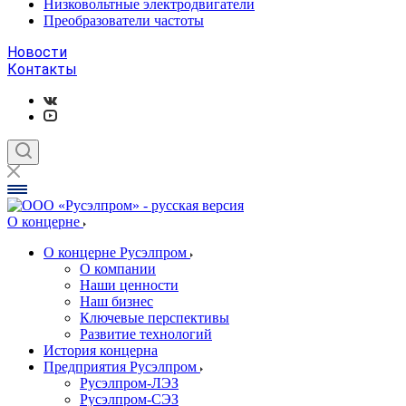
Низковольтные электродвигатели
Преобразователи частоты
Новости
Контакты
О концерне
О концерне Русэлпром
О компании
Наши ценности
Наш бизнес
Ключевые перспективы
Развитие технологий
История концерна
Предприятия Русэлпром
Русэлпром-ЛЭЗ
Русэлпром-СЭЗ