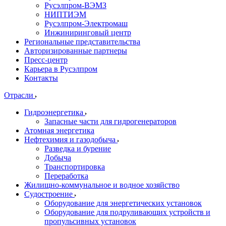
Русэлпром-ВЭМЗ
НИПТИЭМ
Русэлпром-Электромаш
Инжиниринговый центр
Региональные представительства
Авторизированные партнеры
Пресс-центр
Карьера в Русэлпром
Контакты
Отрасли
Гидроэнергетика
Запасные части для гидрогенераторов
Атомная энергетика
Нефтехимия и газодобыча
Разведка и бурение
Добыча
Транспортировка
Переработка
Жилищно-коммунальное и водное хозяйство
Судостроение
Оборудование для энергетических установок
Оборудование для подруливающих устройств и
пропульсивных установок