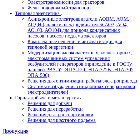
Электротрансмиссии для тракторов
Железнодорожный транспорт
Тепловая энергетика
Асинхронные электродвигатели АОВМ, АОМ,
АОДН (аналоги электродвигателей АО3, АО4,
АО103, АО104) для привода конденсатных
насосов, насосов подъема эжекторов
Комплексные решения и автоматизация для
тепловой энергетики
Модернизация высокочастотных, коллекторных,
электромашинных систем управления
возбудителей генераторов (приведение к ГОСТу
панелей РВА-65, ЭПА-120, ЭПА-325В, ЭПА-305,
ЭПА-500)
Решения для оптимизации работы электропривода
Системы возбуждения синхронных генераторов и
электродвигателей
Горная добыча и металлургия
Решения для добычи
Решения для переработки
Решения для транспортировки
Решения для шахтного подъема
Продукция