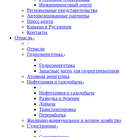
Инжиниринговый центр
Региональные представительства
Авторизированные партнеры
Пресс-центр
Карьера в Русэлпром
Контакты
Отрасли
Отрасли
Гидроэнергетика
Гидроэнергетика
Запасные части для гидрогенераторов
Атомная энергетика
Нефтехимия и газодобыча
Нефтехимия и газодобыча
Разведка и бурение
Добыча
Транспортировка
Переработка
Жилищно-коммунальное и водное хозяйство
Судостроение
Судостроение