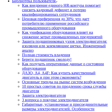
Библиотека пользователя
Как внедрение единого HR-контура помогает
снизить кадровый дефицит и потерю
квалифицированных сотрудников
Ценовая преференция до 30%: что дает
потребителю применение российского
промышленного оборудования
Как унификация оборудования влияет на
снижение затрат промышленных предприятий
Защита подшипниковых узлов электродвигателя:
изоляция или заземляющие щетки. Инженерный
анализ
Полная стоимость владения
Береги подшипник смолоду!
Как получать оперативные данные о состоянии
оборудования
ДАЗО, А4, А4F: Как купить качественный
двигатель и при этом сэкономить?
Основные тренды на рынке систем возбуждения
10 простых советов по продлению срока службы
двигателя
Защита электродвигателя
3 вопроса о покупке электродвигателя
Габаритные, установочные и присоединительные
размеры электродвигателей. Особенности