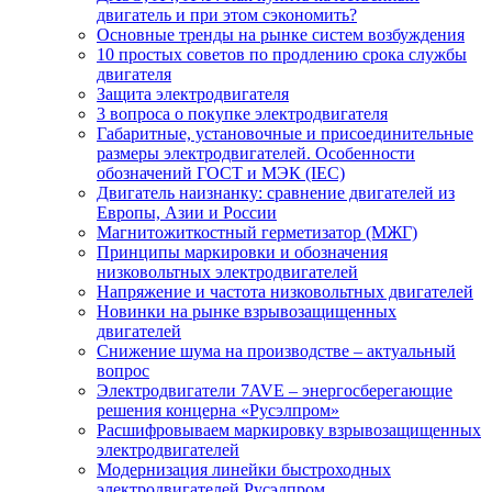
двигатель и при этом сэкономить?
Основные тренды на рынке систем возбуждения
10 простых советов по продлению срока службы
двигателя
Защита электродвигателя
3 вопроса о покупке электродвигателя
Габаритные, установочные и присоединительные
размеры электродвигателей. Особенности
обозначений ГОСТ и МЭК (IEC)
Двигатель наизнанку: сравнение двигателей из
Европы, Азии и России
Магнитожиткостный герметизатор (МЖГ)
Принципы маркировки и обозначения
низковольтных электродвигателей
Напряжение и частота низковольтных двигателей
Новинки на рынке взрывозащищенных
двигателей
Снижение шума на производстве – актуальный
вопрос
Электродвигатели 7AVE – энергосберегающие
решения концерна «Русэлпром»
Расшифровываем маркировку взрывозащищенных
электродвигателей
Модернизация линейки быстроходных
электродвигателей Русэлпром