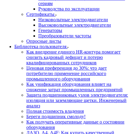
сериям
Руководства по эксплуатации
Сертификаты
Низковольтные электродвигатели
Высоковольтные электродвигатели
Генераторы
Преобразователи частоты
Опросные листы
Библиотека пользователя
Как внедрение единого HR-контура помогает
снизить кадровый дефицит и потерю
квалифицированных сотрудников
Ценовая преференция до 30%: что дает
потребителю применение российского
промышленного оборудования
Как унификация оборудования влияет на
снижение затрат промышленных предприятий
Защита подшипниковых узлов электродвигателя:
изоляция или заземляющие щетки. Инженерный
анализ
Полная стоимость владения
Береги подшипник смолоду!
Как получать оперативные данные о состоянии
оборудования
ДАЗО, А4, А4F: Как купить качественный