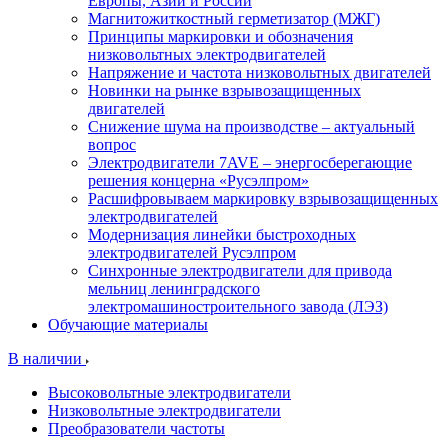
Европы, Азии и России
Магнитожиткостный герметизатор (МЖГ)
Принципы маркировки и обозначения
низковольтных электродвигателей
Напряжение и частота низковольтных двигателей
Новинки на рынке взрывозащищенных
двигателей
Снижение шума на производстве – актуальный
вопрос
Электродвигатели 7AVE – энергосберегающие
решения концерна «Русэлпром»
Расшифровываем маркировку взрывозащищенных
электродвигателей
Модернизация линейки быстроходных
электродвигателей Русэлпром
Синхронные электродвигатели для привода
мельниц ленинградского
электромашиностроительного завода (ЛЭЗ)
Обучающие материалы
В наличии
Высоковольтные электродвигатели
Низковольтные электродвигатели
Преобразователи частоты