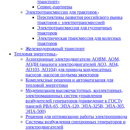
транспорт»
Сервис-партнеры
Электротрансмиссии для тракторов
Перспективы развития российского рынка
тракторов с электротрансмиссией
Электротрансмиссия для гусеничных
тракторов
Электрическая трансмиссия для колесных
тракторов
Железнодорожный транспорт
Тепловая энергетика
Асинхронные электродвигатели АОВМ, АОМ,
АОДН (аналоги электродвигателей АО3, АО4,
АО103, АО104) для привода конденсатных
насосов, насосов подъема эжекторов
Комплексные решения и автоматизация для
тепловой энергетики
Модернизация высокочастотных, коллекторных,
электромашинных систем управления
возбудителей генераторов (приведение к ГОСТу
панелей РВА-65, ЭПА-120, ЭПА-325В, ЭПА-305,
ЭПА-500)
Решения для оптимизации работы электропривода
Системы возбуждения синхронных генераторов и
электродвигателей