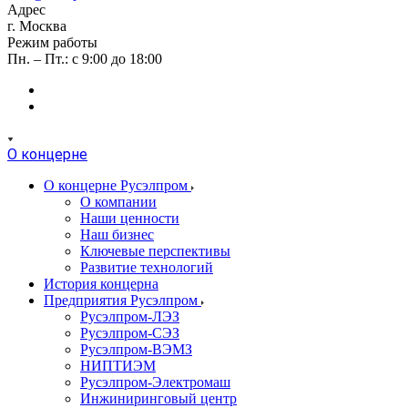
Адрес
г. Москва
Режим работы
Пн. – Пт.: с 9:00 до 18:00
О концерне
О концерне Русэлпром
О компании
Наши ценности
Наш бизнес
Ключевые перспективы
Развитие технологий
История концерна
Предприятия Русэлпром
Русэлпром-ЛЭЗ
Русэлпром-СЭЗ
Русэлпром-ВЭМЗ
НИПТИЭМ
Русэлпром-Электромаш
Инжиниринговый центр