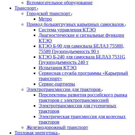
Вспомогательное оборудование
Транспорт
Городской транспорт
Метро
Привод большегрузных карьерных самосвалов
Система управления КТЭО
Диагностические и сигнальные функции
КТЭО
КТЭО Б-90 для самосвала БЕЛАЗ 7558H,
75589 Грузоподъемность 90 т
КТЭО Б-240 для самосвала БЕЛАЗ 7531G
Грузоподъемность 240 т
Испытания КТЭО
Сервисная служба программы «Карьерный
транспорт»
Сервис-партнеры
Электротрансмиссии для тракторов
Перспективы развития российского рынка
тракторов с электротрансмиссией
Электротрансмиссия для гусеничных
тракторов
Электрическая трансмиссия для колесных
тракторов
Железнодорожный транспорт
Тепловая энергетика