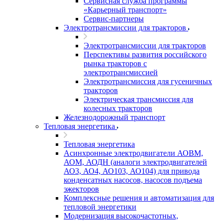
Сервисная служба программы
«Карьерный транспорт»
Сервис-партнеры
Электротрансмиссии для тракторов
Электротрансмиссии для тракторов
Перспективы развития российского
рынка тракторов с
электротрансмиссией
Электротрансмиссия для гусеничных
тракторов
Электрическая трансмиссия для
колесных тракторов
Железнодорожный транспорт
Тепловая энергетика
Тепловая энергетика
Асинхронные электродвигатели АОВМ,
АОМ, АОДН (аналоги электродвигателей
АО3, АО4, АО103, АО104) для привода
конденсатных насосов, насосов подъема
эжекторов
Комплексные решения и автоматизация для
тепловой энергетики
Модернизация высокочастотных,