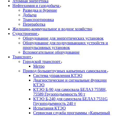
Атомная энергетика
Нефтехимия и газодобыча
Разведка и бурение
Добыча
Транспортировка
Переработка
Жилищно-коммунальное и водное хозяйство
Судостроение
Оборудование для энергетических установок
Оборудование для подруливающих устройств и
пропульсивных установок
Вспомогательное оборудование
Транспорт
Городской транспорт
Метро
Привод большегрузных карьерных самосвалов
Система управления КТЭО
Диагностические и сигнальные функции
КТЭО
КТЭО Б-90 для самосвала БЕЛАЗ 7558H,
75589 Грузоподъемность 90 т
КТЭО Б-240 для самосвала БЕЛАЗ 7531G
Грузоподъемность 240 т
Испытания КТЭО
Сервисная служба программы «Карьерный