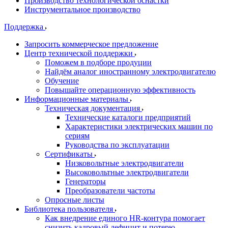
Производство технологической оснастки
Инструментальное производство
Поддержка
Запросить коммерческое предложение
Центр технической поддержки
Поможем в подборе продуции
Найдём аналог иностранному электродвигателю
Обучение
Повышайте операционную эффективность
Информационные материалы
Техническая документация
Технические каталоги предприятий
Характеристики электрических машин по
сериям
Руководства по эксплуатации
Сертификаты
Низковольтные электродвигатели
Высоковольтные электродвигатели
Генераторы
Преобразователи частоты
Опросные листы
Библиотека пользователя
Как внедрение единого HR-контура помогает
снизить кадровый дефицит и потерю