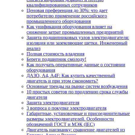
квалифицированных сотрудников
Ценовая преференция до 30%: что дает
потребителю применение российского
промышленного оборудования
Как унификация оборудования влияет на
снижение затрат промышленных предприятий
Защита подшипниковых узлов электродвигателя:
изоляция или заземляющие щетки. Инженерный
анализ
Полная стоимость владения
Береги подшипник смолоду!
Как получать оперативные данные о состоянии
оборудования
ДАЗО, А4, А4F: Как купить качественный
двигатель и при этом сэкономить?
Основные тренды на рынке систем возбуждения
10 простых советов по продлению срока службы
двигателя
Защита электродвигателя
3 вопроса о покупке электродвигателя
Габаритные, установочные и присоединительные
размеры электродвигателей. Особенности
обозначений ГОСТ и МЭК (IEC)
Двигатель наизнанку: сравнение двигателей из