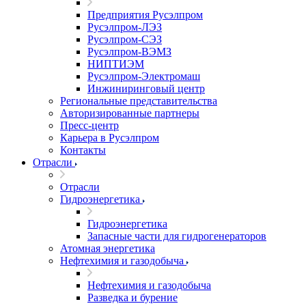
Предприятия Русэлпром
Русэлпром-ЛЭЗ
Русэлпром-СЭЗ
Русэлпром-ВЭМЗ
НИПТИЭМ
Русэлпром-Электромаш
Инжиниринговый центр
Региональные представительства
Авторизированные партнеры
Пресс-центр
Карьера в Русэлпром
Контакты
Отрасли
Отрасли
Гидроэнергетика
Гидроэнергетика
Запасные части для гидрогенераторов
Атомная энергетика
Нефтехимия и газодобыча
Нефтехимия и газодобыча
Разведка и бурение