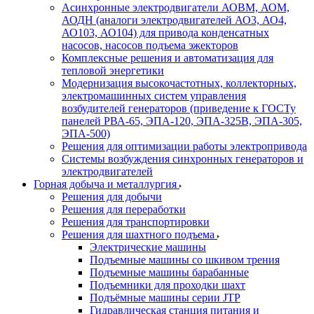
Асинхронные электродвигатели АОВМ, АОМ,
АОДН (аналоги электродвигателей АО3, АО4,
АО103, АО104) для привода конденсатных
насосов, насосов подъема эжекторов
Комплексные решения и автоматизация для
тепловой энергетики
Модернизация высокочастотных, коллекторных,
электромашинных систем управления
возбудителей генераторов (приведение к ГОСТу
панелей РВА-65, ЭПА-120, ЭПА-325В, ЭПА-305,
ЭПА-500)
Решения для оптимизации работы электропривода
Системы возбуждения синхронных генераторов и
электродвигателей
Горная добыча и металлургия
Решения для добычи
Решения для переработки
Решения для транспортировки
Решения для шахтного подъема
Электрические машины
Подъемные машины со шкивом трения
Подъемные машины барабанные
Подъемники для проходки шахт
Подъёмные машины серии JTP
Гидравлическая станция питания и