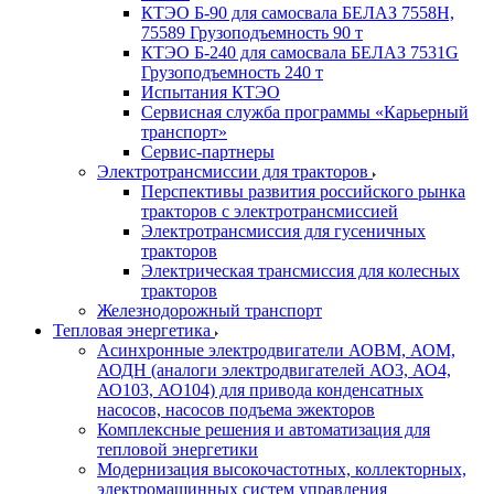
КТЭО Б-90 для самосвала БЕЛАЗ 7558H,
75589 Грузоподъемность 90 т
КТЭО Б-240 для самосвала БЕЛАЗ 7531G
Грузоподъемность 240 т
Испытания КТЭО
Сервисная служба программы «Карьерный
транспорт»
Сервис-партнеры
Электротрансмиссии для тракторов
Перспективы развития российского рынка
тракторов с электротрансмиссией
Электротрансмиссия для гусеничных
тракторов
Электрическая трансмиссия для колесных
тракторов
Железнодорожный транспорт
Тепловая энергетика
Асинхронные электродвигатели АОВМ, АОМ,
АОДН (аналоги электродвигателей АО3, АО4,
АО103, АО104) для привода конденсатных
насосов, насосов подъема эжекторов
Комплексные решения и автоматизация для
тепловой энергетики
Модернизация высокочастотных, коллекторных,
электромашинных систем управления