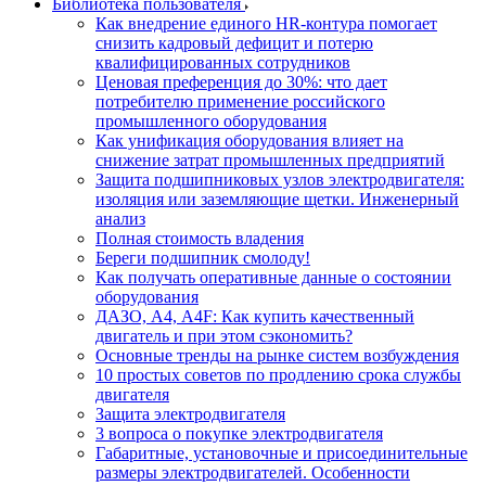
Библиотека пользователя
Как внедрение единого HR-контура помогает
снизить кадровый дефицит и потерю
квалифицированных сотрудников
Ценовая преференция до 30%: что дает
потребителю применение российского
промышленного оборудования
Как унификация оборудования влияет на
снижение затрат промышленных предприятий
Защита подшипниковых узлов электродвигателя:
изоляция или заземляющие щетки. Инженерный
анализ
Полная стоимость владения
Береги подшипник смолоду!
Как получать оперативные данные о состоянии
оборудования
ДАЗО, А4, А4F: Как купить качественный
двигатель и при этом сэкономить?
Основные тренды на рынке систем возбуждения
10 простых советов по продлению срока службы
двигателя
Защита электродвигателя
3 вопроса о покупке электродвигателя
Габаритные, установочные и присоединительные
размеры электродвигателей. Особенности