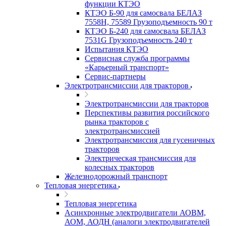
функции КТЭО
КТЭО Б-90 для самосвала БЕЛАЗ
7558H, 75589 Грузоподъемность 90 т
КТЭО Б-240 для самосвала БЕЛАЗ
7531G Грузоподъемность 240 т
Испытания КТЭО
Сервисная служба программы
«Карьерный транспорт»
Сервис-партнеры
Электротрансмиссии для тракторов
Электротрансмиссии для тракторов
Перспективы развития российского
рынка тракторов с
электротрансмиссией
Электротрансмиссия для гусеничных
тракторов
Электрическая трансмиссия для
колесных тракторов
Железнодорожный транспорт
Тепловая энергетика
Тепловая энергетика
Асинхронные электродвигатели АОВМ,
АОМ, АОДН (аналоги электродвигателей