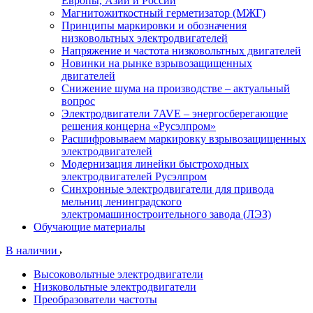
Европы, Азии и России
Магнитожиткостный герметизатор (МЖГ)
Принципы маркировки и обозначения
низковольтных электродвигателей
Напряжение и частота низковольтных двигателей
Новинки на рынке взрывозащищенных
двигателей
Снижение шума на производстве – актуальный
вопрос
Электродвигатели 7AVE – энергосберегающие
решения концерна «Русэлпром»
Расшифровываем маркировку взрывозащищенных
электродвигателей
Модернизация линейки быстроходных
электродвигателей Русэлпром
Синхронные электродвигатели для привода
мельниц ленинградского
электромашиностроительного завода (ЛЭЗ)
Обучающие материалы
В наличии
Высоковольтные электродвигатели
Низковольтные электродвигатели
Преобразователи частоты