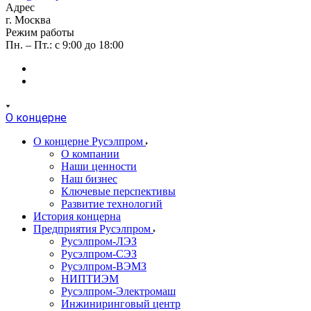
Адрес
г. Москва
Режим работы
Пн. – Пт.: с 9:00 до 18:00
О концерне
О концерне Русэлпром
О компании
Наши ценности
Наш бизнес
Ключевые перспективы
Развитие технологий
История концерна
Предприятия Русэлпром
Русэлпром-ЛЭЗ
Русэлпром-СЭЗ
Русэлпром-ВЭМЗ
НИПТИЭМ
Русэлпром-Электромаш
Инжиниринговый центр