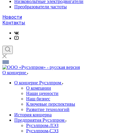
Низковольтные электродвигатели
Преобразователи частоты
Новости
Контакты
О концерне
О концерне Русэлпром
О компании
Наши ценности
Наш бизнес
Ключевые перспективы
Развитие технологий
История концерна
Предприятия Русэлпром
Русэлпром-ЛЭЗ
Русэлпром-СЭЗ