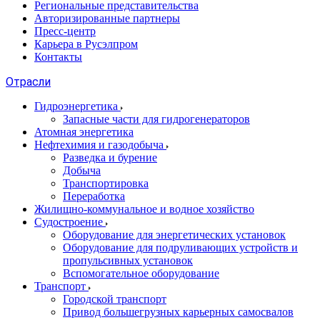
Региональные представительства
Авторизированные партнеры
Пресс-центр
Карьера в Русэлпром
Контакты
Отрасли
Гидроэнергетика
Запасные части для гидрогенераторов
Атомная энергетика
Нефтехимия и газодобыча
Разведка и бурение
Добыча
Транспортировка
Переработка
Жилищно-коммунальное и водное хозяйство
Судостроение
Оборудование для энергетических установок
Оборудование для подруливающих устройств и
пропульсивных установок
Вспомогательное оборудование
Транспорт
Городской транспорт
Привод большегрузных карьерных самосвалов