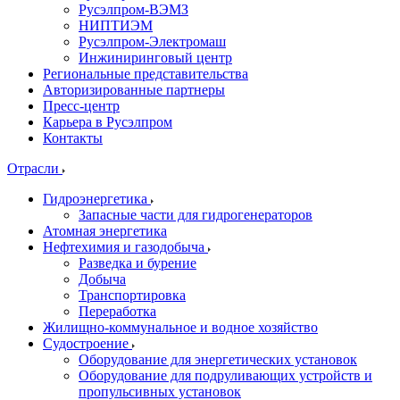
Русэлпром-ВЭМЗ
НИПТИЭМ
Русэлпром-Электромаш
Инжиниринговый центр
Региональные представительства
Авторизированные партнеры
Пресс-центр
Карьера в Русэлпром
Контакты
Отрасли
Гидроэнергетика
Запасные части для гидрогенераторов
Атомная энергетика
Нефтехимия и газодобыча
Разведка и бурение
Добыча
Транспортировка
Переработка
Жилищно-коммунальное и водное хозяйство
Судостроение
Оборудование для энергетических установок
Оборудование для подруливающих устройств и
пропульсивных установок