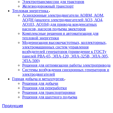
Электротрансмиссии для тракторов
Железнодорожный транспорт
Тепловая энергетика
Асинхронные электродвигатели АОВМ, АОМ,
АОДН (аналоги электродвигателей АО3, АО4,
АО103, АО104) для привода конденсатных
насосов, насосов подъема эжекторов
Комплексные решения и автоматизация для
тепловой энергетики
Модернизация высокочастотных, коллекторных,
электромашинных систем управления
возбудителей генераторов (приведение к ГОСТу
панелей РВА-65, ЭПА-120, ЭПА-325В, ЭПА-305,
ЭПА-500)
Решения для оптимизации работы электропривода
Системы возбуждения синхронных генераторов и
электродвигателей
Горная добыча и металлургия
Решения для добычи
Решения для переработки
Решения для транспортировки
Решения для шахтного подъема
Продукция