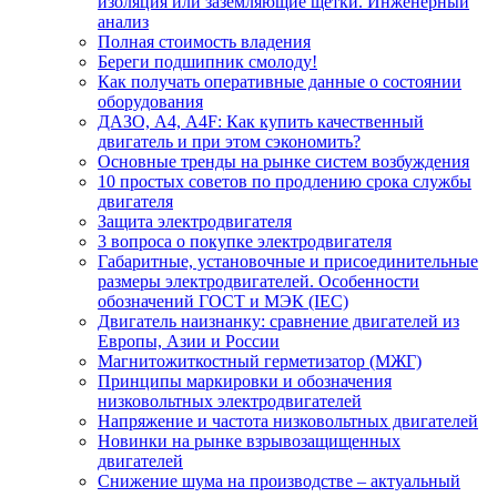
изоляция или заземляющие щетки. Инженерный
анализ
Полная стоимость владения
Береги подшипник смолоду!
Как получать оперативные данные о состоянии
оборудования
ДАЗО, А4, А4F: Как купить качественный
двигатель и при этом сэкономить?
Основные тренды на рынке систем возбуждения
10 простых советов по продлению срока службы
двигателя
Защита электродвигателя
3 вопроса о покупке электродвигателя
Габаритные, установочные и присоединительные
размеры электродвигателей. Особенности
обозначений ГОСТ и МЭК (IEC)
Двигатель наизнанку: сравнение двигателей из
Европы, Азии и России
Магнитожиткостный герметизатор (МЖГ)
Принципы маркировки и обозначения
низковольтных электродвигателей
Напряжение и частота низковольтных двигателей
Новинки на рынке взрывозащищенных
двигателей
Снижение шума на производстве – актуальный