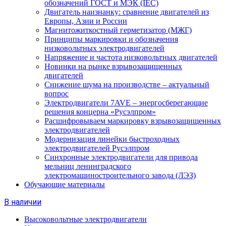
обозначений ГОСТ и МЭК (IEC)
Двигатель наизнанку: сравнение двигателей из
Европы, Азии и России
Магнитожиткостный герметизатор (МЖГ)
Принципы маркировки и обозначения
низковольтных электродвигателей
Напряжение и частота низковольтных двигателей
Новинки на рынке взрывозащищенных
двигателей
Снижение шума на производстве – актуальный
вопрос
Электродвигатели 7AVE – энергосберегающие
решения концерна «Русэлпром»
Расшифровываем маркировку взрывозащищенных
электродвигателей
Модернизация линейки быстроходных
электродвигателей Русэлпром
Синхронные электродвигатели для привода
мельниц ленинградского
электромашиностроительного завода (ЛЭЗ)
Обучающие материалы
В наличии
Высоковольтные электродвигатели