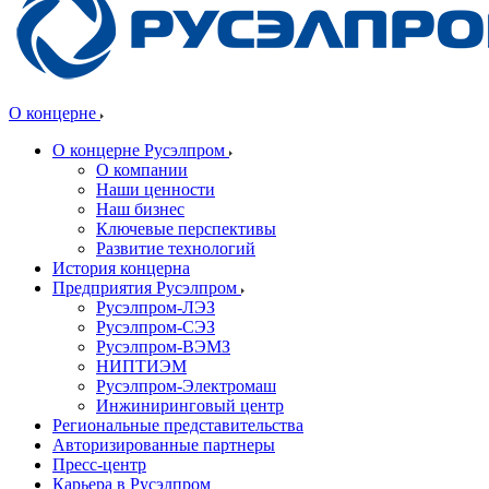
О концерне
О концерне Русэлпром
О компании
Наши ценности
Наш бизнес
Ключевые перспективы
Развитие технологий
История концерна
Предприятия Русэлпром
Русэлпром-ЛЭЗ
Русэлпром-СЭЗ
Русэлпром-ВЭМЗ
НИПТИЭМ
Русэлпром-Электромаш
Инжиниринговый центр
Региональные представительства
Авторизированные партнеры
Пресс-центр
Карьера в Русэлпром