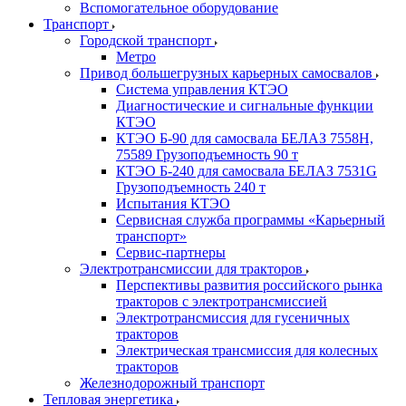
Вспомогательное оборудование
Транспорт
Городской транспорт
Метро
Привод большегрузных карьерных самосвалов
Система управления КТЭО
Диагностические и сигнальные функции
КТЭО
КТЭО Б-90 для самосвала БЕЛАЗ 7558H,
75589 Грузоподъемность 90 т
КТЭО Б-240 для самосвала БЕЛАЗ 7531G
Грузоподъемность 240 т
Испытания КТЭО
Сервисная служба программы «Карьерный
транспорт»
Сервис-партнеры
Электротрансмиссии для тракторов
Перспективы развития российского рынка
тракторов с электротрансмиссией
Электротрансмиссия для гусеничных
тракторов
Электрическая трансмиссия для колесных
тракторов
Железнодорожный транспорт
Тепловая энергетика