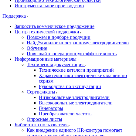
Производство технологической оснастки
Инструментальное производство
Поддержка
Запросить коммерческое предложение
Центр технической поддержки
Поможем в подборе продуции
Найдём аналог иностранному электродвигателю
Обучение
Повышайте операционную эффективность
Информационные материалы
Техническая документация
Технические каталоги предприятий
Характеристики электрических машин по
сериям
Руководства по эксплуатации
Сертификаты
Низковольтные электродвигатели
Высоковольтные электродвигатели
Генераторы
Преобразователи частоты
Опросные листы
Библиотека пользователя
Как внедрение единого HR-контура помогает
снизить кадровый дефицит и потерю