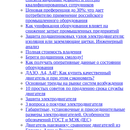
квалифицированных сотрудников
Ценовая преференция до 30%: что дает
потребителю применение российского
промышленного оборудования
Как унификация оборудования влияет на
снижение затрат промышленных предприятий
Защита подшипниковых узлов электродвигателя:
изоляция или заземляющие щетки. Инженерный
анализ
Полная стоимость владения
Береги подшипник смолоду!
Как получать оперативные данные о состоянии
оборудования
ДАЗО, А4, А4F: Как купить качественный
двигатель и при этом сэкономить?
Основные тренды на рынке систем возбуждения
10 простых советов по продлению срока службы
двигателя
Защита электродвигателя
3 вопроса о покупке электродвигателя
Габаритные, установочные и присоединительные
размеры электродвигателей. Особенности
обозначений ГОСТ и МЭК (IEC)
Двигатель наизнанку: сравнение двигателей из