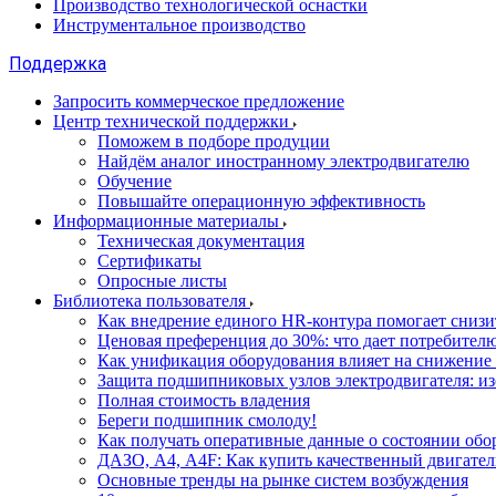
Производство технологической оснастки
Инструментальное производство
Поддержка
Запросить коммерческое предложение
Центр технической поддержки
Поможем в подборе продуции
Найдём аналог иностранному электродвигателю
Обучение
Повышайте операционную эффективность
Информационные материалы
Техническая документация
Сертификаты
Опросные листы
Библиотека пользователя
Как внедрение единого HR-контура помогает сниз
Ценовая преференция до 30%: что дает потребите
Как унификация оборудования влияет на снижение
Защита подшипниковых узлов электродвигателя: и
Полная стоимость владения
Береги подшипник смолоду!
Как получать оперативные данные о состоянии обо
ДАЗО, А4, А4F: Как купить качественный двигател
Основные тренды на рынке систем возбуждения