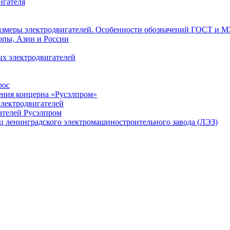
игателя
азмеры электродвигателей. Особенности обозначений ГОСТ и М
опы, Азии и России
х электродвигателей
рос
ения концерна «Русэлпром»
лектродвигателей
ателей Русэлпром
ц ленинградского электромашиностроительного завода (ЛЭЗ)