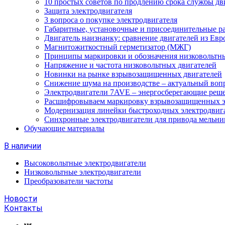
10 простых советов по продлению срока службы дв
Защита электродвигателя
3 вопроса о покупке электродвигателя
Габаритные, установочные и присоединительные р
Двигатель наизнанку: сравнение двигателей из Евр
Магнитожиткостный герметизатор (МЖГ)
Принципы маркировки и обозначения низковольтны
Напряжение и частота низковольтных двигателей
Новинки на рынке взрывозащищенных двигателей
Снижение шума на производстве – актуальный воп
Электродвигатели 7AVE – энергосберегающие реш
Расшифровываем маркировку взрывозащищенных э
Модернизация линейки быстроходных электродвиг
Синхронные электродвигатели для привода мельни
Обучающие материалы
В наличии
Высоковольтные электродвигатели
Низковольтные электродвигатели
Преобразователи частоты
Новости
Контакты