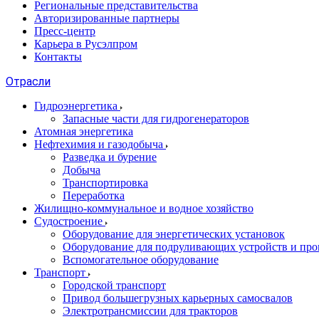
Региональные представительства
Авторизированные партнеры
Пресс-центр
Карьера в Русэлпром
Контакты
Отрасли
Гидроэнергетика
Запасные части для гидрогенераторов
Атомная энергетика
Нефтехимия и газодобыча
Разведка и бурение
Добыча
Транспортировка
Переработка
Жилищно-коммунальное и водное хозяйство
Судостроение
Оборудование для энергетических установок
Оборудование для подруливающих устройств и про
Вспомогательное оборудование
Транспорт
Городской транспорт
Привод большегрузных карьерных самосвалов
Электротрансмиссии для тракторов