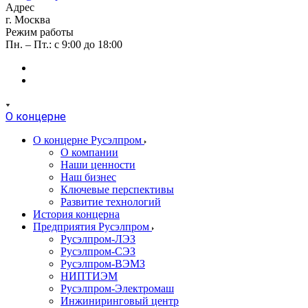
Адрес
г. Москва
Режим работы
Пн. – Пт.: с 9:00 до 18:00
О концерне
О концерне Русэлпром
О компании
Наши ценности
Наш бизнес
Ключевые перспективы
Развитие технологий
История концерна
Предприятия Русэлпром
Русэлпром-ЛЭЗ
Русэлпром-СЭЗ
Русэлпром-ВЭМЗ
НИПТИЭМ
Русэлпром-Электромаш
Инжиниринговый центр