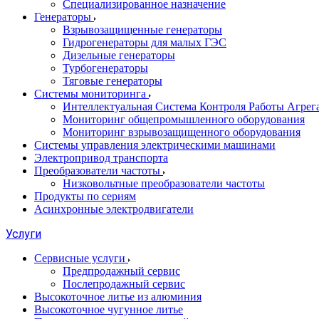
Специализированное назначение
Генераторы
Взрывозащищенные генераторы
Гидрогенераторы для малых ГЭС
Дизельные генераторы
Турбогенераторы
Тяговые генераторы
Системы мониторинга
Интеллектуальная Система Контроля Работы Агре
Мониторинг общепромышленного оборудования
Мониторинг взрывозащищенного оборудования
Системы управления электрическими машинами
Электропривод транспорта
Преобразователи частоты
Низковольтные преобразователи частоты
Продукты по сериям
Асинхронные электродвигатели
Услуги
Сервисные услуги
Предпродажный сервис
Послепродажный сервис
Высокоточное литье из алюминия
Высокоточное чугунное литье