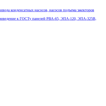
вода конденсатных насосов, насосов подъема эжекторов
приведение к ГОСТу панелей РВА-65, ЭПА-120, ЭПА-325В,