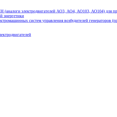
аналоги электродвигателей АО3, АО4, АО103, АО104) для при
ой энергетики
ектромашинных систем управления возбудителей генераторов (
лектродвигателей