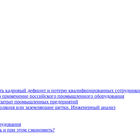
ить кадровый дефицит и потерю квалифицированных сотруднико
лю применение российского промышленного оборудования
 затрат промышленных предприятий
золяция или заземляющие щетки. Инженерный анализ
рудования
ь и при этом сэкономить?