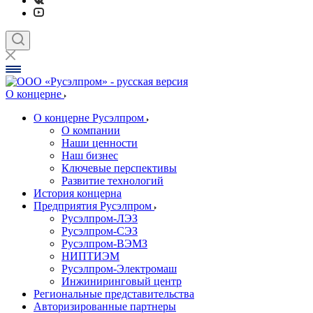
О концерне
О концерне Русэлпром
О компании
Наши ценности
Наш бизнес
Ключевые перспективы
Развитие технологий
История концерна
Предприятия Русэлпром
Русэлпром-ЛЭЗ
Русэлпром-СЭЗ
Русэлпром-ВЭМЗ
НИПТИЭМ
Русэлпром-Электромаш
Инжиниринговый центр
Региональные представительства
Авторизированные партнеры