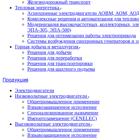
Железнодорожный транспорт
Тепловая энергетика
Асинхронные электродвигатели АОВМ, АОМ, АОДН (
Комплексные решения и автоматизация для теплов
Модернизация высокочастотных, коллекторных, эл
ЭПА-305, ЭПА-500)
Решения для оптимизации работы электропривода
Системы возбуждения синхронных генераторов и э
Горная добыча и металлургия
Решения для добычи
Решения для переработки
Решения для транспортировки
Решения для шахтного подъема
Продукция
Электродвигатели
Низковольтные электродвигатели
Общепромышленное применение
Взрывозащищенное исполнение
Специализированное назначение
Импортозамещение (CENELEC)
Высоковольтные электродвигатели
Общепромышленное применение
Взрывозащищенное исполнение