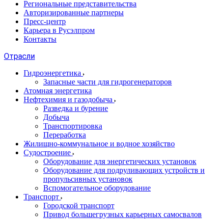
Региональные представительства
Авторизированные партнеры
Пресс-центр
Карьера в Русэлпром
Контакты
Отрасли
Гидроэнергетика
Запасные части для гидрогенераторов
Атомная энергетика
Нефтехимия и газодобыча
Разведка и бурение
Добыча
Транспортировка
Переработка
Жилищно-коммунальное и водное хозяйство
Судостроение
Оборудование для энергетических установок
Оборудование для подруливающих устройств и
пропульсивных установок
Вспомогательное оборудование
Транспорт
Городской транспорт
Привод большегрузных карьерных самосвалов