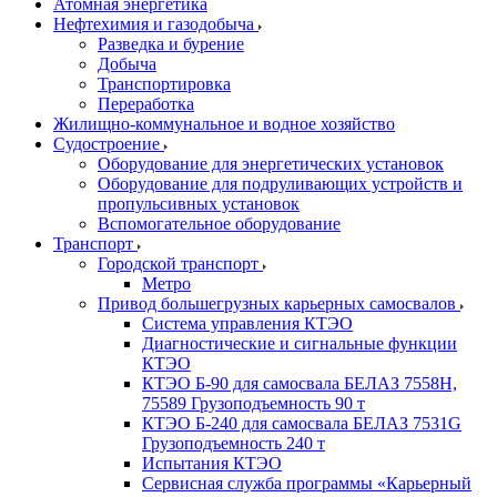
Атомная энергетика
Нефтехимия и газодобыча
Разведка и бурение
Добыча
Транспортировка
Переработка
Жилищно-коммунальное и водное хозяйство
Судостроение
Оборудование для энергетических установок
Оборудование для подруливающих устройств и
пропульсивных установок
Вспомогательное оборудование
Транспорт
Городской транспорт
Метро
Привод большегрузных карьерных самосвалов
Система управления КТЭО
Диагностические и сигнальные функции
КТЭО
КТЭО Б-90 для самосвала БЕЛАЗ 7558H,
75589 Грузоподъемность 90 т
КТЭО Б-240 для самосвала БЕЛАЗ 7531G
Грузоподъемность 240 т
Испытания КТЭО
Сервисная служба программы «Карьерный