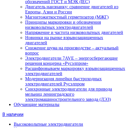
обозначений ГОСТ и МЭК (IEC)
Двигатель наизнанку: сравнение двигателей из
Европы, Азии и России
Магнитожиткостный герметизатор (МЖГ)
Принципы маркировки и обозначения
низковольтных электродвигателей
Напряжение и частота низковольтных двигателей
Новинки на рынке взрывозащищенных
двигателей
Снижение шума на производстве – актуальный
вопрос
Электродвигатели 7AVE – энергосберегающие
решения концерна «Русэлпром»
Расшифровываем маркировку взрывозащищенных
электродвигателей
Модернизация линейки быстроходных
электродвигателей Русэлпром
Синхронные электродвигатели для привода
мельниц ленинградского
электромашиностроительного завода (ЛЭЗ)
Обучающие материалы
В наличии
Высоковольтные электродвигатели