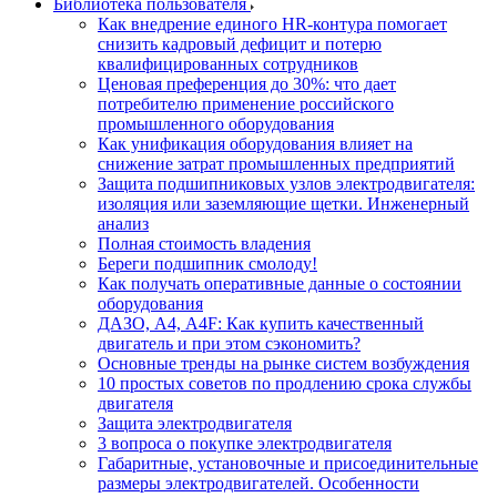
Библиотека пользователя
Как внедрение единого HR-контура помогает
снизить кадровый дефицит и потерю
квалифицированных сотрудников
Ценовая преференция до 30%: что дает
потребителю применение российского
промышленного оборудования
Как унификация оборудования влияет на
снижение затрат промышленных предприятий
Защита подшипниковых узлов электродвигателя:
изоляция или заземляющие щетки. Инженерный
анализ
Полная стоимость владения
Береги подшипник смолоду!
Как получать оперативные данные о состоянии
оборудования
ДАЗО, А4, А4F: Как купить качественный
двигатель и при этом сэкономить?
Основные тренды на рынке систем возбуждения
10 простых советов по продлению срока службы
двигателя
Защита электродвигателя
3 вопроса о покупке электродвигателя
Габаритные, установочные и присоединительные
размеры электродвигателей. Особенности