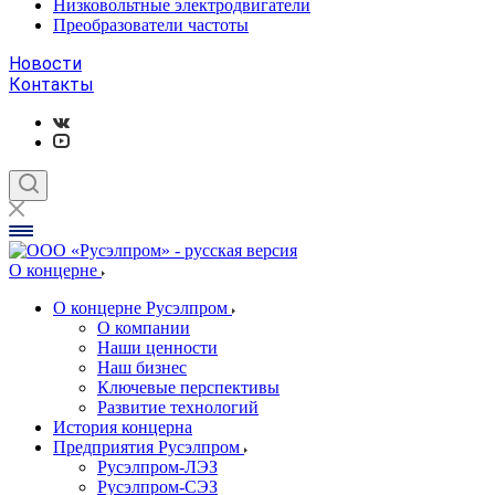
Низковольтные электродвигатели
Преобразователи частоты
Новости
Контакты
О концерне
О концерне Русэлпром
О компании
Наши ценности
Наш бизнес
Ключевые перспективы
Развитие технологий
История концерна
Предприятия Русэлпром
Русэлпром-ЛЭЗ
Русэлпром-СЭЗ