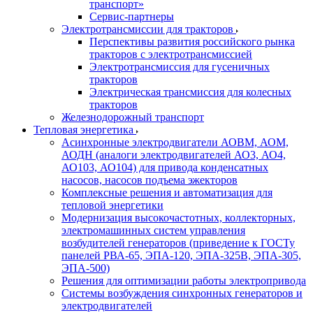
транспорт»
Сервис-партнеры
Электротрансмиссии для тракторов
Перспективы развития российского рынка
тракторов с электротрансмиссией
Электротрансмиссия для гусеничных
тракторов
Электрическая трансмиссия для колесных
тракторов
Железнодорожный транспорт
Тепловая энергетика
Асинхронные электродвигатели АОВМ, АОМ,
АОДН (аналоги электродвигателей АО3, АО4,
АО103, АО104) для привода конденсатных
насосов, насосов подъема эжекторов
Комплексные решения и автоматизация для
тепловой энергетики
Модернизация высокочастотных, коллекторных,
электромашинных систем управления
возбудителей генераторов (приведение к ГОСТу
панелей РВА-65, ЭПА-120, ЭПА-325В, ЭПА-305,
ЭПА-500)
Решения для оптимизации работы электропривода
Системы возбуждения синхронных генераторов и
электродвигателей