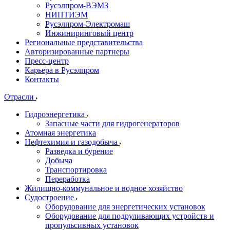
Русэлпром-ВЭМЗ
НИПТИЭМ
Русэлпром-Электромаш
Инжиниринговый центр
Региональные представительства
Авторизированные партнеры
Пресс-центр
Карьера в Русэлпром
Контакты
Отрасли
Гидроэнергетика
Запасные части для гидрогенераторов
Атомная энергетика
Нефтехимия и газодобыча
Разведка и бурение
Добыча
Транспортировка
Переработка
Жилищно-коммунальное и водное хозяйство
Судостроение
Оборудование для энергетических установок
Оборудование для подруливающих устройств и
пропульсивных установок