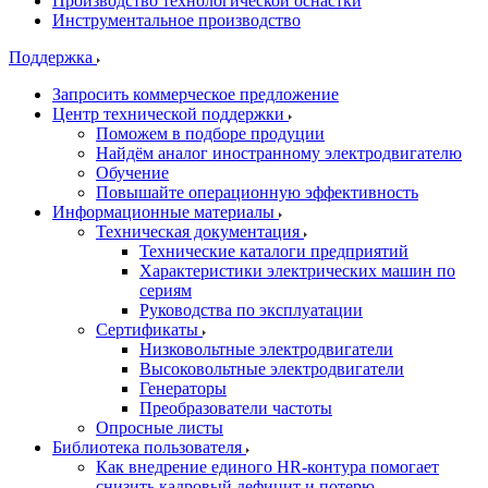
Производство технологической оснастки
Инструментальное производство
Поддержка
Запросить коммерческое предложение
Центр технической поддержки
Поможем в подборе продуции
Найдём аналог иностранному электродвигателю
Обучение
Повышайте операционную эффективность
Информационные материалы
Техническая документация
Технические каталоги предприятий
Характеристики электрических машин по
сериям
Руководства по эксплуатации
Сертификаты
Низковольтные электродвигатели
Высоковольтные электродвигатели
Генераторы
Преобразователи частоты
Опросные листы
Библиотека пользователя
Как внедрение единого HR-контура помогает
снизить кадровый дефицит и потерю