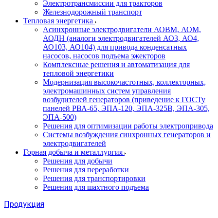
Электротрансмиссии для тракторов
Железнодорожный транспорт
Тепловая энергетика
Асинхронные электродвигатели АОВМ, АОМ,
АОДН (аналоги электродвигателей АО3, АО4,
АО103, АО104) для привода конденсатных
насосов, насосов подъема эжекторов
Комплексные решения и автоматизация для
тепловой энергетики
Модернизация высокочастотных, коллекторных,
электромашинных систем управления
возбудителей генераторов (приведение к ГОСТу
панелей РВА-65, ЭПА-120, ЭПА-325В, ЭПА-305,
ЭПА-500)
Решения для оптимизации работы электропривода
Системы возбуждения синхронных генераторов и
электродвигателей
Горная добыча и металлургия
Решения для добычи
Решения для переработки
Решения для транспортировки
Решения для шахтного подъема
Продукция