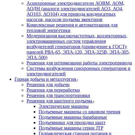
Асинхронные электродвигатели АОВМ, АОМ,
АОДН (аналоги электродвигателей АО3, АО4,
АО103, АО104) для привода конденсатных
насосов, насосов подъема эжекторов
Комплексные решения и автоматизация для
тепловой энергетики
Модернизация высокочастотных, коллекторных,
электромашинных систем управления
возбудителей генераторов (приведение к ГОСТу
панелей РВА-65, ЭПА-120, ЭПА-325В, ЭПА-305,
ЭПА-500)
Решения для оптимизации работы электропривода
Системы возбуждения синхронных генераторов и
электродвигателей
Горная добыча и металлургия
Решения для добычи
Решения для переработки
Решения для транспортировки
Решения для шахтного подъема
Электрические машины
Подъемные машины со шкивом трения
Подъемные машины барабанные
Подъемники для проходки шахт
Подъёмные машины серии JTP
Гидравлическая станция питания и