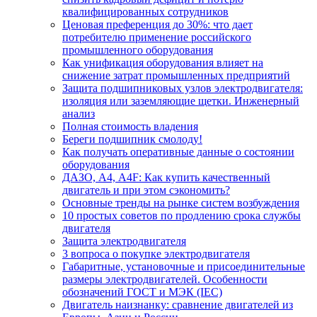
квалифицированных сотрудников
Ценовая преференция до 30%: что дает
потребителю применение российского
промышленного оборудования
Как унификация оборудования влияет на
снижение затрат промышленных предприятий
Защита подшипниковых узлов электродвигателя:
изоляция или заземляющие щетки. Инженерный
анализ
Полная стоимость владения
Береги подшипник смолоду!
Как получать оперативные данные о состоянии
оборудования
ДАЗО, А4, А4F: Как купить качественный
двигатель и при этом сэкономить?
Основные тренды на рынке систем возбуждения
10 простых советов по продлению срока службы
двигателя
Защита электродвигателя
3 вопроса о покупке электродвигателя
Габаритные, установочные и присоединительные
размеры электродвигателей. Особенности
обозначений ГОСТ и МЭК (IEC)
Двигатель наизнанку: сравнение двигателей из