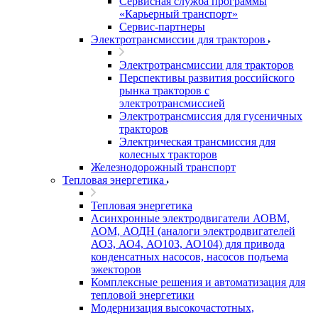
Сервисная служба программы
«Карьерный транспорт»
Сервис-партнеры
Электротрансмиссии для тракторов
Электротрансмиссии для тракторов
Перспективы развития российского
рынка тракторов с
электротрансмиссией
Электротрансмиссия для гусеничных
тракторов
Электрическая трансмиссия для
колесных тракторов
Железнодорожный транспорт
Тепловая энергетика
Тепловая энергетика
Асинхронные электродвигатели АОВМ,
АОМ, АОДН (аналоги электродвигателей
АО3, АО4, АО103, АО104) для привода
конденсатных насосов, насосов подъема
эжекторов
Комплексные решения и автоматизация для
тепловой энергетики
Модернизация высокочастотных,