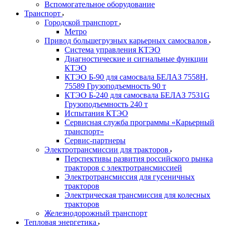
Вспомогательное оборудование
Транспорт
Городской транспорт
Метро
Привод большегрузных карьерных самосвалов
Система управления КТЭО
Диагностические и сигнальные функции
КТЭО
КТЭО Б-90 для самосвала БЕЛАЗ 7558H,
75589 Грузоподъемность 90 т
КТЭО Б-240 для самосвала БЕЛАЗ 7531G
Грузоподъемность 240 т
Испытания КТЭО
Сервисная служба программы «Карьерный
транспорт»
Сервис-партнеры
Электротрансмиссии для тракторов
Перспективы развития российского рынка
тракторов с электротрансмиссией
Электротрансмиссия для гусеничных
тракторов
Электрическая трансмиссия для колесных
тракторов
Железнодорожный транспорт
Тепловая энергетика