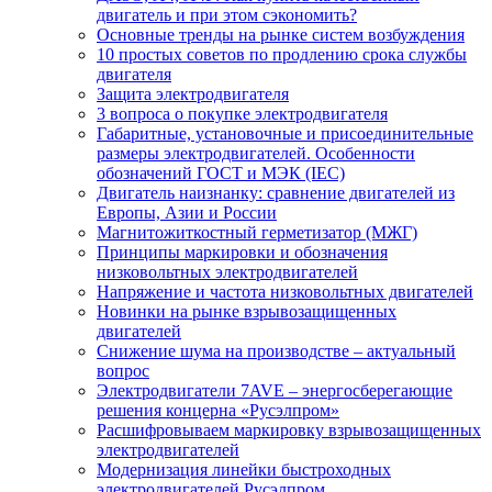
двигатель и при этом сэкономить?
Основные тренды на рынке систем возбуждения
10 простых советов по продлению срока службы
двигателя
Защита электродвигателя
3 вопроса о покупке электродвигателя
Габаритные, установочные и присоединительные
размеры электродвигателей. Особенности
обозначений ГОСТ и МЭК (IEC)
Двигатель наизнанку: сравнение двигателей из
Европы, Азии и России
Магнитожиткостный герметизатор (МЖГ)
Принципы маркировки и обозначения
низковольтных электродвигателей
Напряжение и частота низковольтных двигателей
Новинки на рынке взрывозащищенных
двигателей
Снижение шума на производстве – актуальный
вопрос
Электродвигатели 7AVE – энергосберегающие
решения концерна «Русэлпром»
Расшифровываем маркировку взрывозащищенных
электродвигателей
Модернизация линейки быстроходных
электродвигателей Русэлпром