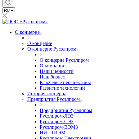
О концерне
О концерне
О концерне Русэлпром
О концерне Русэлпром
О компании
Наши ценности
Наш бизнес
Ключевые перспективы
Развитие технологий
История концерна
Предприятия Русэлпром
Предприятия Русэлпром
Русэлпром-ЛЭЗ
Русэлпром-СЭЗ
Русэлпром-ВЭМЗ
НИПТИЭМ
Русэлпром-Электромаш