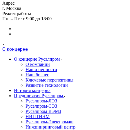
Адрес
г. Москва
Режим работы
Пн. – Пт.: с 9:00 до 18:00
О концерне
О концерне Русэлпром
О компании
Наши ценности
Наш бизнес
Ключевые перспективы
Развитие технологий
История концерна
Предприятия Русэлпром
Русэлпром-ЛЭЗ
Русэлпром-СЭЗ
Русэлпром-ВЭМЗ
НИПТИЭМ
Русэлпром-Электромаш
Инжиниринговый центр