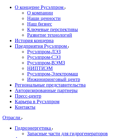
О концерне Русэлпром
О компании
Наши ценности
Наш бизнес
Ключевые перспективы
Развитие технологий
История концерна
Предприятия Русэлпром
Русэлпром-ЛЭЗ
Русэлпром-СЭЗ
Русэлпром-ВЭМЗ
НИПТИЭМ
Русэлпром-Электромаш
Инжиниринговый центр
Региональные представительства
Авторизированные партнеры
Пресс-центр
Карьера в Русэлпром
Контакты
Отрасли
Гидроэнергетика
Запасные части для гидрогенераторов