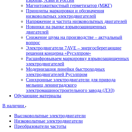
Европы, Азии и России
Магнитожиткостный герметизатор (МЖГ)
Принципы маркировки и обозначения
низковольтных электродвигателей
Напряжение и частота низковольтных двигателей
Новинки на рынке взрывозащищенных
двигателей
Снижение шума на производстве – актуальный
вопрос
Электродвигатели 7AVE – энергосберегающие
решения концерна «Русэлпром»
Расшифровываем маркировку взрывозащищенных
электродвигателей
Модернизация линейки быстроходных
электродвигателей Русэлпром
Синхронные электродвигатели для привода
мельниц ленинградского
электромашиностроительного завода (ЛЭЗ)
Обучающие материалы
В наличии
Высоковольтные электродвигатели
Низковольтные электродвигатели
Преобразователи частоты