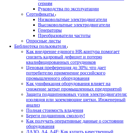
сериям
Руководства по эксплуатации
Сертификаты
Низковольтные электродвигатели
Высоковольтные электродвигатели
Генераторы
Преобразователи частоты
Опросные листы
Библиотека пользователя
Как внедрение единого HR-контура помогает
снизить кадровый дефицит и потерю
квалифицированных сотрудников
Ценовая преференция до 30%: что дает
потребителю применение российского
промышленного оборудования
Как унификация оборудования влияет на
снижение затрат промышленных предприятий
Защита подшипниковых узлов электродвигателя:
изоляция или заземляющие щетки. Инженерный
анализ
Полная стоимость владения
Береги подшипник смолоду!
Как получать оперативные данные о состоянии
оборудования
ДАЗО, А4, А4F: Как купить качественный