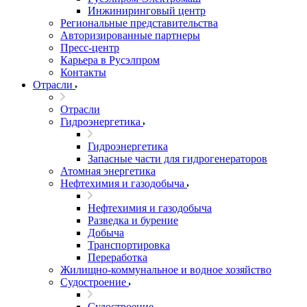
Инжиниринговый центр
Региональные представительства
Авторизированные партнеры
Пресс-центр
Карьера в Русэлпром
Контакты
Отрасли
Отрасли
Гидроэнергетика
Гидроэнергетика
Запасные части для гидрогенераторов
Атомная энергетика
Нефтехимия и газодобыча
Нефтехимия и газодобыча
Разведка и бурение
Добыча
Транспортировка
Переработка
Жилищно-коммунальное и водное хозяйство
Судостроение
Судостроение