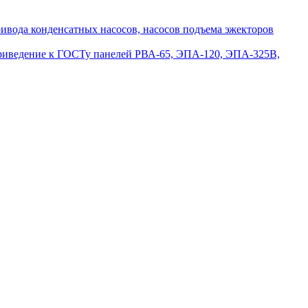
вода конденсатных насосов, насосов подъема эжекторов
приведение к ГОСТу панелей РВА-65, ЭПА-120, ЭПА-325В,