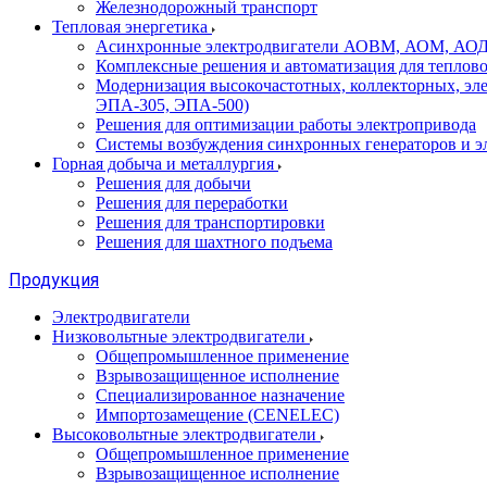
Железнодорожный транспорт
Тепловая энергетика
Асинхронные электродвигатели АОВМ, АОМ, АОДН (
Комплексные решения и автоматизация для теплов
Модернизация высокочастотных, коллекторных, эл
ЭПА-305, ЭПА-500)
Решения для оптимизации работы электропривода
Системы возбуждения синхронных генераторов и э
Горная добыча и металлургия
Решения для добычи
Решения для переработки
Решения для транспортировки
Решения для шахтного подъема
Продукция
Электродвигатели
Низковольтные электродвигатели
Общепромышленное применение
Взрывозащищенное исполнение
Специализированное назначение
Импортозамещение (CENELEC)
Высоковольтные электродвигатели
Общепромышленное применение
Взрывозащищенное исполнение