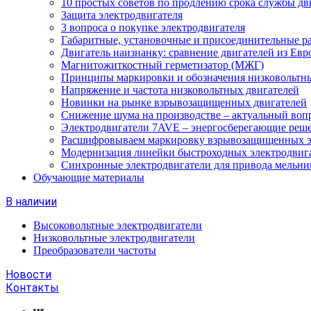
10 простых советов по продлению срока службы дв
Защита электродвигателя
3 вопроса о покупке электродвигателя
Габаритные, установочные и присоединительные р
Двигатель наизнанку: сравнение двигателей из Евр
Магнитожиткостный герметизатор (МЖГ)
Принципы маркировки и обозначения низковольтны
Напряжение и частота низковольтных двигателей
Новинки на рынке взрывозащищенных двигателей
Снижение шума на производстве – актуальный воп
Электродвигатели 7AVE – энергосберегающие реш
Расшифровываем маркировку взрывозащищенных э
Модернизация линейки быстроходных электродвиг
Синхронные электродвигатели для привода мельни
Обучающие материалы
В наличии
Высоковольтные электродвигатели
Низковольтные электродвигатели
Преобразователи частоты
Новости
Контакты