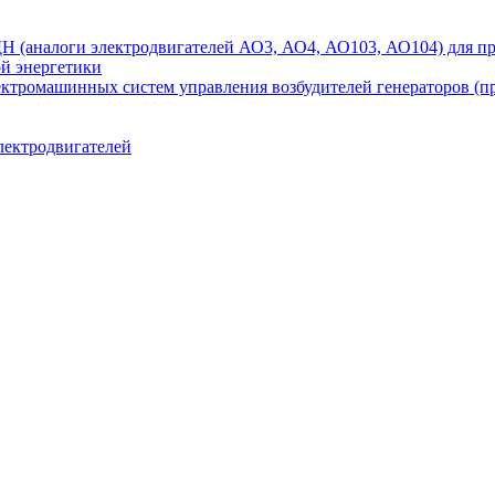
аналоги электродвигателей АО3, АО4, АО103, АО104) для при
ой энергетики
ектромашинных систем управления возбудителей генераторов (
лектродвигателей