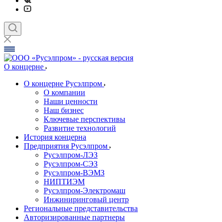
О концерне
О концерне Русэлпром
О компании
Наши ценности
Наш бизнес
Ключевые перспективы
Развитие технологий
История концерна
Предприятия Русэлпром
Русэлпром-ЛЭЗ
Русэлпром-СЭЗ
Русэлпром-ВЭМЗ
НИПТИЭМ
Русэлпром-Электромаш
Инжиниринговый центр
Региональные представительства
Авторизированные партнеры