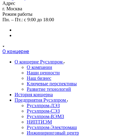
Адрес
г. Москва
Режим работы
Пн. – Пт.: с 9:00 до 18:00
О концерне
О концерне Русэлпром
О компании
Наши ценности
Наш бизнес
Ключевые перспективы
Развитие технологий
История концерна
Предприятия Русэлпром
Русэлпром-ЛЭЗ
Русэлпром-СЭЗ
Русэлпром-ВЭМЗ
НИПТИЭМ
Русэлпром-Электромаш
Инжиниринговый центр