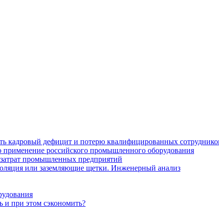
ить кадровый дефицит и потерю квалифицированных сотруднико
лю применение российского промышленного оборудования
 затрат промышленных предприятий
золяция или заземляющие щетки. Инженерный анализ
рудования
ь и при этом сэкономить?