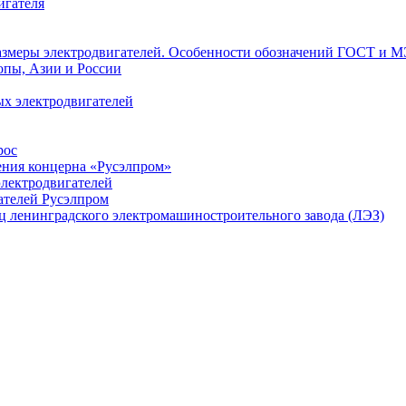
игателя
азмеры электродвигателей. Особенности обозначений ГОСТ и М
опы, Азии и России
х электродвигателей
рос
ения концерна «Русэлпром»
лектродвигателей
ателей Русэлпром
ц ленинградского электромашиностроительного завода (ЛЭЗ)