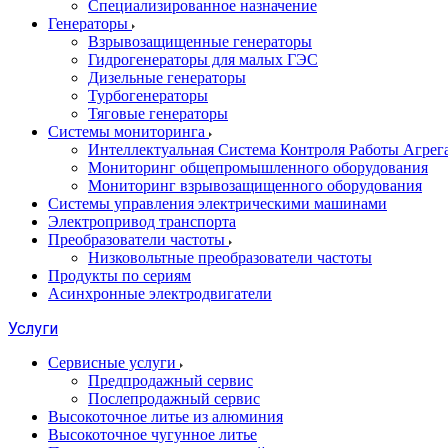
Специализированное назначение
Генераторы
Взрывозащищенные генераторы
Гидрогенераторы для малых ГЭС
Дизельные генераторы
Турбогенераторы
Тяговые генераторы
Системы мониторинга
Интеллектуальная Система Контроля Работы Агре
Мониторинг общепромышленного оборудования
Мониторинг взрывозащищенного оборудования
Системы управления электрическими машинами
Электропривод транспорта
Преобразователи частоты
Низковольтные преобразователи частоты
Продукты по сериям
Асинхронные электродвигатели
Услуги
Сервисные услуги
Предпродажный сервис
Послепродажный сервис
Высокоточное литье из алюминия
Высокоточное чугунное литье