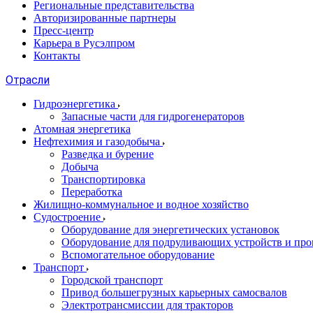
Региональные представительства
Авторизированные партнеры
Пресс-центр
Карьера в Русэлпром
Контакты
Отрасли
Гидроэнергетика
Запасные части для гидрогенераторов
Атомная энергетика
Нефтехимия и газодобыча
Разведка и бурение
Добыча
Транспортировка
Переработка
Жилищно-коммунальное и водное хозяйство
Судостроение
Оборудование для энергетических установок
Оборудование для подруливающих устройств и про
Вспомогательное оборудование
Транспорт
Городской транспорт
Привод большегрузных карьерных самосвалов
Электротрансмиссии для тракторов