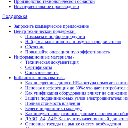
Производство технологической оснастки
Инструментальное производство
Поддержка
Запросить коммерческое предложение
Центр технической поддержки
Поможем в подборе продуции
Найдём аналог иностранному электродвигателю
Обучение
Повышайте операционную эффективность
Информационные материалы
Техническая документация
Сертификаты
Опросные листы
Библиотека пользователя
Как внедрение единого HR-контура помогает сниз
Ценовая преференция до 30%: что дает потребите
Как унификация оборудования влияет на снижение
Защита подшипниковых узлов электродвигателя: и
Полная стоимость владения
Береги подшипник смолоду!
Как получать оперативные данные о состоянии обо
ДАЗО, А4, А4F: Как купить качественный двигател
Основные тренды на рынке систем возбуждения