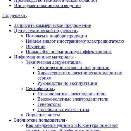
Производство технологической оснастки
Инструментальное производство
Поддержка
Запросить коммерческое предложение
Центр технической поддержки
Поможем в подборе продуции
Найдём аналог иностранному электродвигателю
Обучение
Повышайте операционную эффективность
Информационные материалы
Техническая документация
Технические каталоги предприятий
Характеристики электрических машин по
сериям
Руководства по эксплуатации
Сертификаты
Низковольтные электродвигатели
Высоковольтные электродвигатели
Генераторы
Преобразователи частоты
Опросные листы
Библиотека пользователя
Как внедрение единого HR-контура помогает
снизить кадровый дефицит и потерю