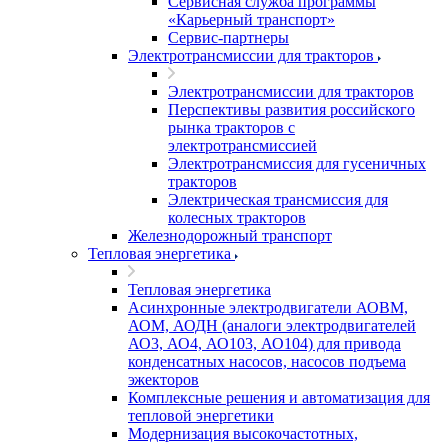
Сервисная служба программы
«Карьерный транспорт»
Сервис-партнеры
Электротрансмиссии для тракторов
Электротрансмиссии для тракторов
Перспективы развития российского
рынка тракторов с
электротрансмиссией
Электротрансмиссия для гусеничных
тракторов
Электрическая трансмиссия для
колесных тракторов
Железнодорожный транспорт
Тепловая энергетика
Тепловая энергетика
Асинхронные электродвигатели АОВМ,
АОМ, АОДН (аналоги электродвигателей
АО3, АО4, АО103, АО104) для привода
конденсатных насосов, насосов подъема
эжекторов
Комплексные решения и автоматизация для
тепловой энергетики
Модернизация высокочастотных,