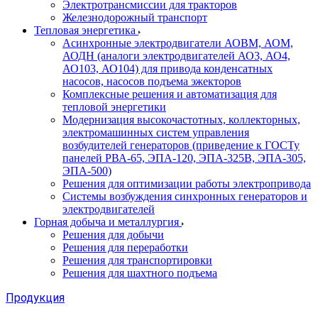
Электротрансмиссии для тракторов
Железнодорожный транспорт
Тепловая энергетика
Асинхронные электродвигатели АОВМ, АОМ,
АОДН (аналоги электродвигателей АО3, АО4,
АО103, АО104) для привода конденсатных
насосов, насосов подъема эжекторов
Комплексные решения и автоматизация для
тепловой энергетики
Модернизация высокочастотных, коллекторных,
электромашинных систем управления
возбудителей генераторов (приведение к ГОСТу
панелей РВА-65, ЭПА-120, ЭПА-325В, ЭПА-305,
ЭПА-500)
Решения для оптимизации работы электропривода
Системы возбуждения синхронных генераторов и
электродвигателей
Горная добыча и металлургия
Решения для добычи
Решения для переработки
Решения для транспортировки
Решения для шахтного подъема
Продукция