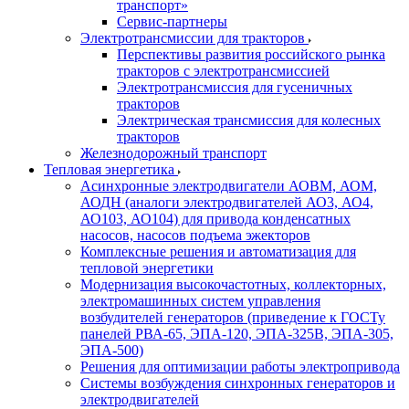
транспорт»
Сервис-партнеры
Электротрансмиссии для тракторов
Перспективы развития российского рынка
тракторов с электротрансмиссией
Электротрансмиссия для гусеничных
тракторов
Электрическая трансмиссия для колесных
тракторов
Железнодорожный транспорт
Тепловая энергетика
Асинхронные электродвигатели АОВМ, АОМ,
АОДН (аналоги электродвигателей АО3, АО4,
АО103, АО104) для привода конденсатных
насосов, насосов подъема эжекторов
Комплексные решения и автоматизация для
тепловой энергетики
Модернизация высокочастотных, коллекторных,
электромашинных систем управления
возбудителей генераторов (приведение к ГОСТу
панелей РВА-65, ЭПА-120, ЭПА-325В, ЭПА-305,
ЭПА-500)
Решения для оптимизации работы электропривода
Системы возбуждения синхронных генераторов и
электродвигателей