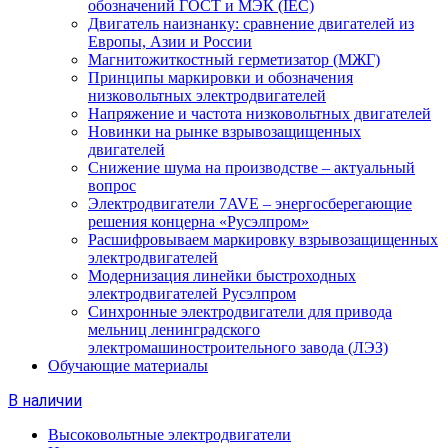
обозначений ГОСТ и МЭК (IEC)
Двигатель наизнанку: сравнение двигателей из
Европы, Азии и России
Магнитожиткостный герметизатор (МЖГ)
Принципы маркировки и обозначения
низковольтных электродвигателей
Напряжение и частота низковольтных двигателей
Новинки на рынке взрывозащищенных
двигателей
Снижение шума на производстве – актуальный
вопрос
Электродвигатели 7AVE – энергосберегающие
решения концерна «Русэлпром»
Расшифровываем маркировку взрывозащищенных
электродвигателей
Модернизация линейки быстроходных
электродвигателей Русэлпром
Синхронные электродвигатели для привода
мельниц ленинградского
электромашиностроительного завода (ЛЭЗ)
Обучающие материалы
В наличии
Высоковольтные электродвигатели