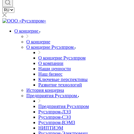
О концерне
О концерне
О концерне Русэлпром
О концерне Русэлпром
О компании
Наши ценности
Наш бизнес
Ключевые перспективы
Развитие технологий
История концерна
Предприятия Русэлпром
Предприятия Русэлпром
Русэлпром-ЛЭЗ
Русэлпром-СЭЗ
Русэлпром-ВЭМЗ
НИПТИЭМ
Русэлпром-Электромаш