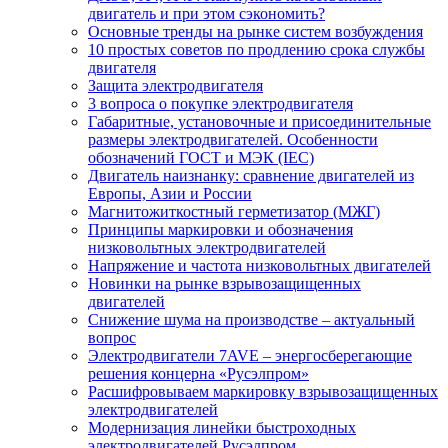
двигатель и при этом сэкономить?
Основные тренды на рынке систем возбуждения
10 простых советов по продлению срока службы
двигателя
Защита электродвигателя
3 вопроса о покупке электродвигателя
Габаритные, установочные и присоединительные
размеры электродвигателей. Особенности
обозначений ГОСТ и МЭК (IEC)
Двигатель наизнанку: сравнение двигателей из
Европы, Азии и России
Магнитожиткостный герметизатор (МЖГ)
Принципы маркировки и обозначения
низковольтных электродвигателей
Напряжение и частота низковольтных двигателей
Новинки на рынке взрывозащищенных
двигателей
Снижение шума на производстве – актуальный
вопрос
Электродвигатели 7AVE – энергосберегающие
решения концерна «Русэлпром»
Расшифровываем маркировку взрывозащищенных
электродвигателей
Модернизация линейки быстроходных
электродвигателей Русэлпром