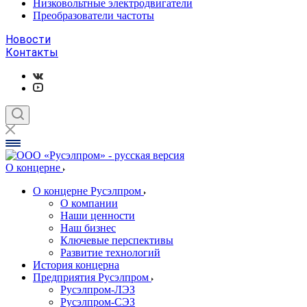
Низковольтные электродвигатели
Преобразователи частоты
Новости
Контакты
О концерне
О концерне Русэлпром
О компании
Наши ценности
Наш бизнес
Ключевые перспективы
Развитие технологий
История концерна
Предприятия Русэлпром
Русэлпром-ЛЭЗ
Русэлпром-СЭЗ