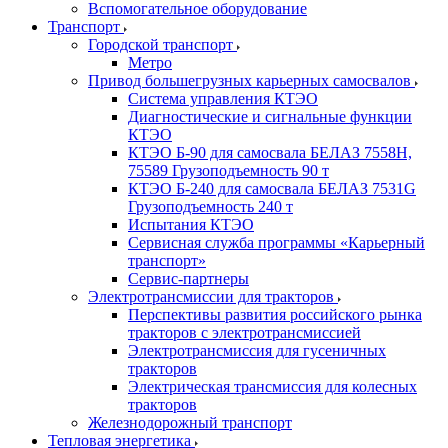
Вспомогательное оборудование
Транспорт
Городской транспорт
Метро
Привод большегрузных карьерных самосвалов
Система управления КТЭО
Диагностические и сигнальные функции
КТЭО
КТЭО Б-90 для самосвала БЕЛАЗ 7558H,
75589 Грузоподъемность 90 т
КТЭО Б-240 для самосвала БЕЛАЗ 7531G
Грузоподъемность 240 т
Испытания КТЭО
Сервисная служба программы «Карьерный
транспорт»
Сервис-партнеры
Электротрансмиссии для тракторов
Перспективы развития российского рынка
тракторов с электротрансмиссией
Электротрансмиссия для гусеничных
тракторов
Электрическая трансмиссия для колесных
тракторов
Железнодорожный транспорт
Тепловая энергетика