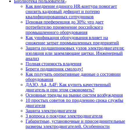
Библиотека пользователя
Как внедрение единого HR-контура помогает
снизить кадровый дефицит и потерю
квалифицированных сотрудников
Ценовая преференция до 30%: что дает
потребителю применение российского
промышленного оборудования
Как унификация оборудования влияет на
снижение затрат промышленных предприятий
Защита подшипниковых узлов электродвигателя:
изоляция или заземляющие щетки. Инженерный
анализ
Полная стоимость владения
Береги подшипник смолоду!
Как получать оперативные данные о состоянии
оборудования
ДАЗО, А4, А4F: Как купить качественный
двигатель и при этом сэкономить?
Основные тренды на рынке систем возбуждения
10 простых советов по продлению срока службы
двигателя
Защита электродвигателя
3 вопроса о покупке электродвигателя
Габаритные, установочные и присоединительные
размеры электродвигателей. Особенности