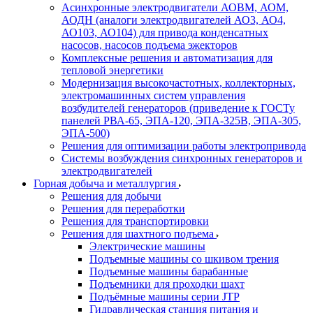
Асинхронные электродвигатели АОВМ, АОМ,
АОДН (аналоги электродвигателей АО3, АО4,
АО103, АО104) для привода конденсатных
насосов, насосов подъема эжекторов
Комплексные решения и автоматизация для
тепловой энергетики
Модернизация высокочастотных, коллекторных,
электромашинных систем управления
возбудителей генераторов (приведение к ГОСТу
панелей РВА-65, ЭПА-120, ЭПА-325В, ЭПА-305,
ЭПА-500)
Решения для оптимизации работы электропривода
Системы возбуждения синхронных генераторов и
электродвигателей
Горная добыча и металлургия
Решения для добычи
Решения для переработки
Решения для транспортировки
Решения для шахтного подъема
Электрические машины
Подъемные машины со шкивом трения
Подъемные машины барабанные
Подъемники для проходки шахт
Подъёмные машины серии JTP
Гидравлическая станция питания и