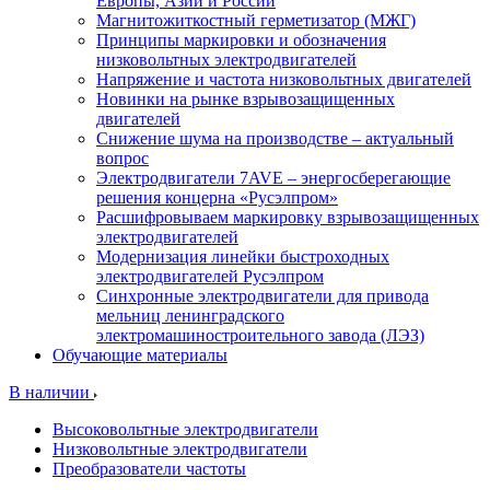
Европы, Азии и России
Магнитожиткостный герметизатор (МЖГ)
Принципы маркировки и обозначения
низковольтных электродвигателей
Напряжение и частота низковольтных двигателей
Новинки на рынке взрывозащищенных
двигателей
Снижение шума на производстве – актуальный
вопрос
Электродвигатели 7AVE – энергосберегающие
решения концерна «Русэлпром»
Расшифровываем маркировку взрывозащищенных
электродвигателей
Модернизация линейки быстроходных
электродвигателей Русэлпром
Синхронные электродвигатели для привода
мельниц ленинградского
электромашиностроительного завода (ЛЭЗ)
Обучающие материалы
В наличии
Высоковольтные электродвигатели
Низковольтные электродвигатели
Преобразователи частоты