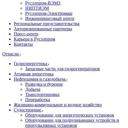
Русэлпром-ВЭМЗ
НИПТИЭМ
Русэлпром-Электромаш
Инжиниринговый центр
Региональные представительства
Авторизированные партнеры
Пресс-центр
Карьера в Русэлпром
Контакты
Отрасли
Гидроэнергетика
Запасные части для гидрогенераторов
Атомная энергетика
Нефтехимия и газодобыча
Разведка и бурение
Добыча
Транспортировка
Переработка
Жилищно-коммунальное и водное хозяйство
Судостроение
Оборудование для энергетических установок
Оборудование для подруливающих устройств и
пропульсивных установок