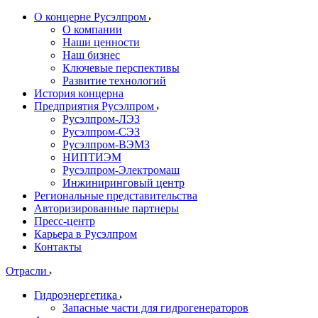
О концерне Русэлпром
О компании
Наши ценности
Наш бизнес
Ключевые перспективы
Развитие технологий
История концерна
Предприятия Русэлпром
Русэлпром-ЛЭЗ
Русэлпром-СЭЗ
Русэлпром-ВЭМЗ
НИПТИЭМ
Русэлпром-Электромаш
Инжиниринговый центр
Региональные представительства
Авторизированные партнеры
Пресс-центр
Карьера в Русэлпром
Контакты
Отрасли
Гидроэнергетика
Запасные части для гидрогенераторов