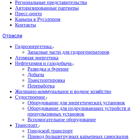
Региональные представительства
Авторизированные партнеры
Пресс-центр
Карьера в Русэлпром
Контакты
Отрасли
Гидроэнергетика
Запасные части для гидрогенераторов
Атомная энергетика
Нефтехимия и газодобыча
Разведка и бурение
Добыча
Транспортировка
Переработка
Жилищно-коммунальное и водное хозяйство
Судостроение
Оборудование для энергетических установок
Оборудование для подруливающих устройств и
пропульсивных установок
Вспомогательное оборудование
Транспорт
Городской транспорт
Привод большегрузных карьерных самосвалов