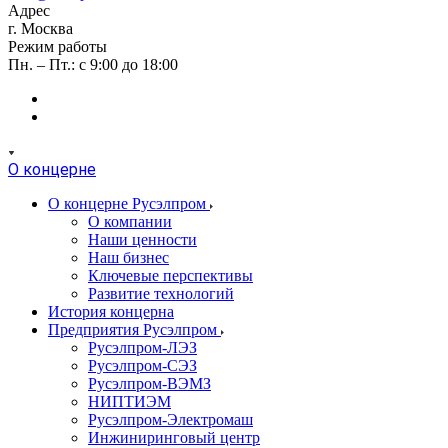
Адрес
г. Москва
Режим работы
Пн. – Пт.: с 9:00 до 18:00
О концерне
О концерне Русэлпром
О компании
Наши ценности
Наш бизнес
Ключевые перспективы
Развитие технологий
История концерна
Предприятия Русэлпром
Русэлпром-ЛЭЗ
Русэлпром-СЭЗ
Русэлпром-ВЭМЗ
НИПТИЭМ
Русэлпром-Электромаш
Инжиниринговый центр