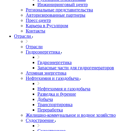
Инжиниринговый центр
Региональные представительства
Авторизированные партнеры
Пресс-центр
Карьера в Русэлпром
Контакты
Отрасли
Отрасли
Гидроэнергетика
Гидроэнергетика
Запасные части для гидрогенераторов
Атомная энергетика
Нефтехимия и газодобыча
Нефтехимия и газодобыча
Разведка и бурение
Добыча
Транспортировка
Переработка
Жилищно-коммунальное и водное хозяйство
Судостроение
Судостроение