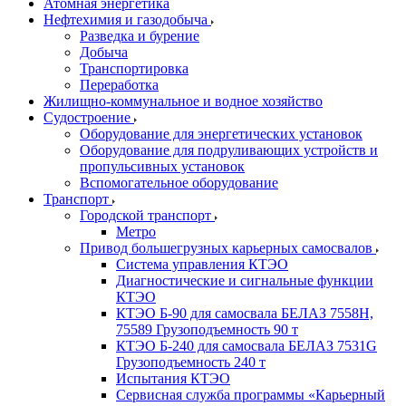
Атомная энергетика
Нефтехимия и газодобыча
Разведка и бурение
Добыча
Транспортировка
Переработка
Жилищно-коммунальное и водное хозяйство
Судостроение
Оборудование для энергетических установок
Оборудование для подруливающих устройств и
пропульсивных установок
Вспомогательное оборудование
Транспорт
Городской транспорт
Метро
Привод большегрузных карьерных самосвалов
Система управления КТЭО
Диагностические и сигнальные функции
КТЭО
КТЭО Б-90 для самосвала БЕЛАЗ 7558H,
75589 Грузоподъемность 90 т
КТЭО Б-240 для самосвала БЕЛАЗ 7531G
Грузоподъемность 240 т
Испытания КТЭО
Сервисная служба программы «Карьерный