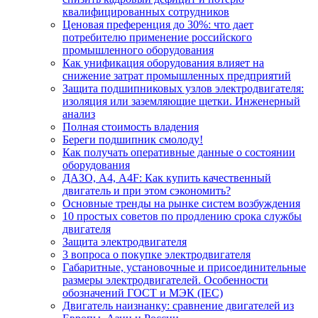
квалифицированных сотрудников
Ценовая преференция до 30%: что дает
потребителю применение российского
промышленного оборудования
Как унификация оборудования влияет на
снижение затрат промышленных предприятий
Защита подшипниковых узлов электродвигателя:
изоляция или заземляющие щетки. Инженерный
анализ
Полная стоимость владения
Береги подшипник смолоду!
Как получать оперативные данные о состоянии
оборудования
ДАЗО, А4, А4F: Как купить качественный
двигатель и при этом сэкономить?
Основные тренды на рынке систем возбуждения
10 простых советов по продлению срока службы
двигателя
Защита электродвигателя
3 вопроса о покупке электродвигателя
Габаритные, установочные и присоединительные
размеры электродвигателей. Особенности
обозначений ГОСТ и МЭК (IEC)
Двигатель наизнанку: сравнение двигателей из