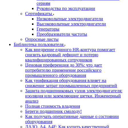
сериям
Руководства по эксплуатации
Сертификаты
Низковольтные электродвигатели
Высоковольтные электродвигатели
Генераторы
Преобразователи частоты
Опросные листы
Библиотека пользователя
Как внедрение единого HR-контура помогает
снизить кадровый дефицит и потерю
квалифицированных сотрудников
Ценовая преференция до 30%: что дает
потребителю применение российского
промышленного оборудования
Как унификация оборудования влияет на
снижение затрат промышленных предприятий
Защита подшипниковых узлов электродвигателя:
изоляция или заземляющие щетки. Инженерный
анализ
Полная стоимость владения
Береги подшипник смолоду!
Как получать оперативные данные о состоянии
оборудования
ДАЗО, А4, А4F: Как купить качественный