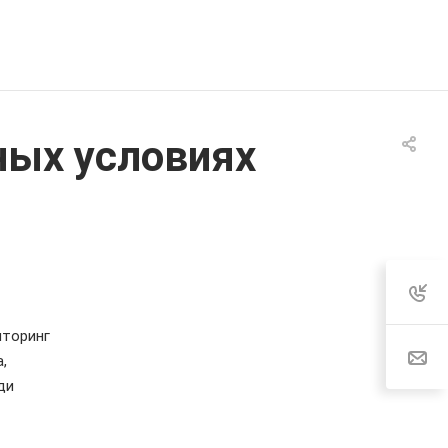
ных условиях
иторинг
,
ди