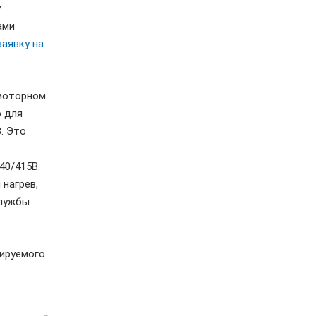
у
ами
заявку на
омоторном
о для
. Это
40/415В.
нагрев,
службы
лируемого