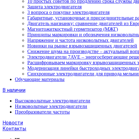
10 простых советов по продлению срока службы дв
Защита электродвигателя
3 вопроса о покупке электродвигателя
Габаритные, установочные и присоединительные р
Двигатель наизнанку: сравнение двигателей из Евр
Магнитожиткостный герметизатор (МЖГ)
Принципы маркировки и обозначения низковольтны
Напряжение и частота низковольтных двигателей
Новинки на рынке взрывозащищенных двигателей
Снижение шума на производстве – актуальный воп
Электродвигатели 7AVE – энергосберегающие реш
Расшифровываем маркировку взрывозащищенных э
Модернизация линейки быстроходных электродвиг
Синхронные электродвигатели для привода мельни
Обучающие материалы
В наличии
Высоковольтные электродвигатели
Низковольтные электродвигатели
Преобразователи частоты
Новости
Контакты