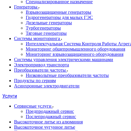
Специализированное назначение
Генераторы
Взрывозащищенные генераторы
Гидрогенераторы для малых ГЭС
Дизельные генераторы
Турбогенераторы
Тяговые генераторы
Системы мониторинга
Интеллектуальная Система Контроля Работы Агре
Мониторинг общепромышленного оборудования
Мониторинг взрывозащищенного оборудования
Системы управления электрическими машинами
Электропривод транспорта
Преобразователи частоты
Низковольтные преобразователи частоты
Продукты по сериям
Асинхронные электродвигатели
Услуги
Сервисные услуги
Предпродажный сервис
Послепродажный сервис
Высокоточное литье из алюминия
Высокоточное чугунное литье