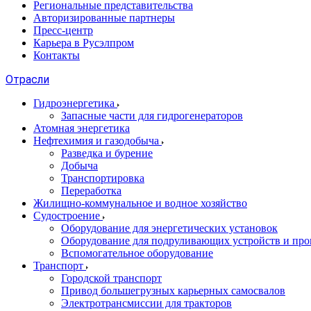
Региональные представительства
Авторизированные партнеры
Пресс-центр
Карьера в Русэлпром
Контакты
Отрасли
Гидроэнергетика
Запасные части для гидрогенераторов
Атомная энергетика
Нефтехимия и газодобыча
Разведка и бурение
Добыча
Транспортировка
Переработка
Жилищно-коммунальное и водное хозяйство
Судостроение
Оборудование для энергетических установок
Оборудование для подруливающих устройств и про
Вспомогательное оборудование
Транспорт
Городской транспорт
Привод большегрузных карьерных самосвалов
Электротрансмиссии для тракторов