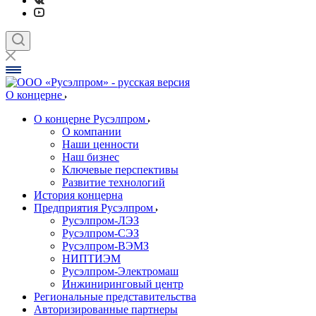
О концерне
О концерне Русэлпром
О компании
Наши ценности
Наш бизнес
Ключевые перспективы
Развитие технологий
История концерна
Предприятия Русэлпром
Русэлпром-ЛЭЗ
Русэлпром-СЭЗ
Русэлпром-ВЭМЗ
НИПТИЭМ
Русэлпром-Электромаш
Инжиниринговый центр
Региональные представительства
Авторизированные партнеры