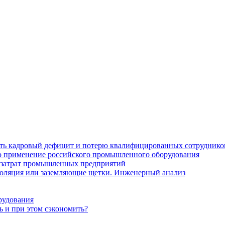
ить кадровый дефицит и потерю квалифицированных сотруднико
лю применение российского промышленного оборудования
 затрат промышленных предприятий
золяция или заземляющие щетки. Инженерный анализ
рудования
ь и при этом сэкономить?