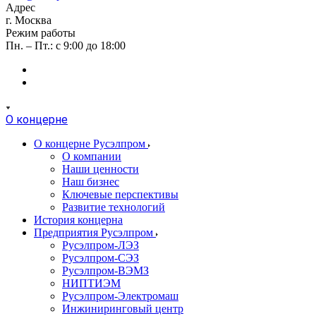
Адрес
г. Москва
Режим работы
Пн. – Пт.: с 9:00 до 18:00
О концерне
О концерне Русэлпром
О компании
Наши ценности
Наш бизнес
Ключевые перспективы
Развитие технологий
История концерна
Предприятия Русэлпром
Русэлпром-ЛЭЗ
Русэлпром-СЭЗ
Русэлпром-ВЭМЗ
НИПТИЭМ
Русэлпром-Электромаш
Инжиниринговый центр