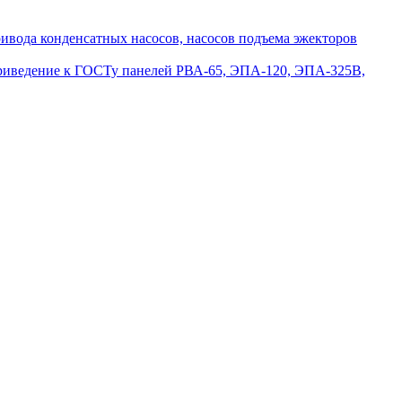
вода конденсатных насосов, насосов подъема эжекторов
приведение к ГОСТу панелей РВА-65, ЭПА-120, ЭПА-325В,