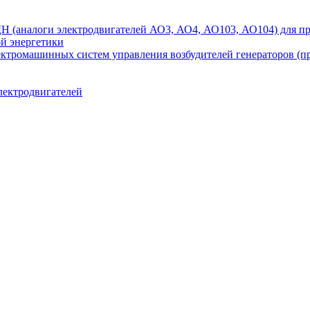
аналоги электродвигателей АО3, АО4, АО103, АО104) для при
ой энергетики
ектромашинных систем управления возбудителей генераторов (
лектродвигателей