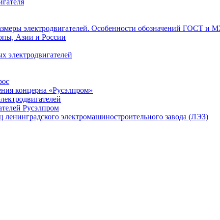
игателя
азмеры электродвигателей. Особенности обозначений ГОСТ и М
опы, Азии и России
х электродвигателей
рос
ения концерна «Русэлпром»
лектродвигателей
ателей Русэлпром
ц ленинградского электромашиностроительного завода (ЛЭЗ)