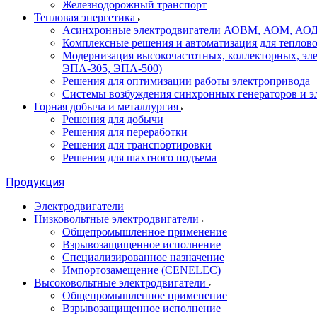
Железнодорожный транспорт
Тепловая энергетика
Асинхронные электродвигатели АОВМ, АОМ, АОДН (
Комплексные решения и автоматизация для теплов
Модернизация высокочастотных, коллекторных, эл
ЭПА-305, ЭПА-500)
Решения для оптимизации работы электропривода
Системы возбуждения синхронных генераторов и э
Горная добыча и металлургия
Решения для добычи
Решения для переработки
Решения для транспортировки
Решения для шахтного подъема
Продукция
Электродвигатели
Низковольтные электродвигатели
Общепромышленное применение
Взрывозащищенное исполнение
Специализированное назначение
Импортозамещение (CENELEC)
Высоковольтные электродвигатели
Общепромышленное применение
Взрывозащищенное исполнение