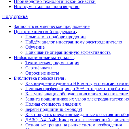
Производство технологической оснастки
Инструментальное производство
Поддержка
Запросить коммерческое предложение
Центр технической поддержки
Поможем в подборе продуции
Найдём аналог иностранному электродвигателю
Обучение
Повышайте операционную эффективность
Информационные материалы
Техническая документация
Сертификаты
Опросные листы
Библиотека пользователя
Как внедрение единого HR-контура помогает сниз
Ценовая преференция до 30%: что дает потребите
Как унификация оборудования влияет на снижение
Защита подшипниковых узлов электродвигателя: и
Полная стоимость владения
Береги подшипник смолоду!
Как получать оперативные данные о состоянии обо
ДАЗО, А4, А4F: Как купить качественный двигател
Основные тренды на рынке систем возбуждения