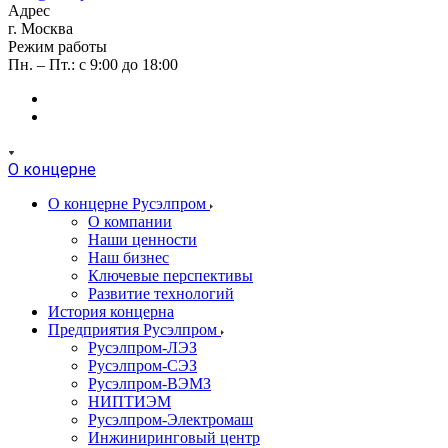
Адрес
г. Москва
Режим работы
Пн. – Пт.: с 9:00 до 18:00
О концерне
О концерне Русэлпром
О компании
Наши ценности
Наш бизнес
Ключевые перспективы
Развитие технологий
История концерна
Предприятия Русэлпром
Русэлпром-ЛЭЗ
Русэлпром-СЭЗ
Русэлпром-ВЭМЗ
НИПТИЭМ
Русэлпром-Электромаш
Инжиниринговый центр