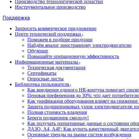
Производство технологической оснастки
Инструментальное производство
Поддержка
Запросить коммерческое предложение
Центр технической поддержки
Поможем в подборе продуции
Найдём аналог иностранному электродвигателю
Обучение
Повышайте операционную эффективность
Информационные материалы
Техническая документация
Сертификаты
Опросные листы
Библиотека пользователя
Как внедрение единого HR-контура помогает сниз
Ценовая преференция до 30%: что дает потребите
Как унификация оборудования влияет на снижение
Защита подшипниковых узлов электродвигателя: и
Полная стоимость владения
Береги подшипник смолоду!
Как получать оперативные данные о состоянии обо
ДАЗО, А4, А4F: Как купить качественный двигател
Основные тренды на рынке систем возбуждения