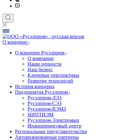
О концерне
О концерне Русэлпром
О компании
Наши ценности
Наш бизнес
Ключевые перспективы
Развитие технологий
История концерна
Предприятия Русэлпром
Русэлпром-ЛЭЗ
Русэлпром-СЭЗ
Русэлпром-ВЭМЗ
НИПТИЭМ
Русэлпром-Электромаш
Инжиниринговый центр
Региональные представительства
Авторизированные партнеры