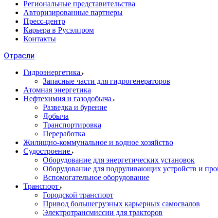
Региональные представительства
Авторизированные партнеры
Пресс-центр
Карьера в Русэлпром
Контакты
Отрасли
Гидроэнергетика
Запасные части для гидрогенераторов
Атомная энергетика
Нефтехимия и газодобыча
Разведка и бурение
Добыча
Транспортировка
Переработка
Жилищно-коммунальное и водное хозяйство
Судостроение
Оборудование для энергетических установок
Оборудование для подруливающих устройств и про
Вспомогательное оборудование
Транспорт
Городской транспорт
Привод большегрузных карьерных самосвалов
Электротрансмиссии для тракторов