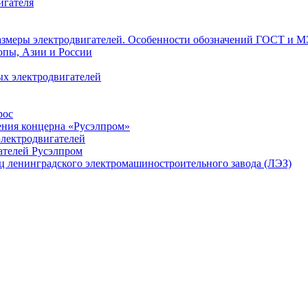
игателя
азмеры электродвигателей. Особенности обозначений ГОСТ и М
опы, Азии и России
х электродвигателей
рос
ения концерна «Русэлпром»
лектродвигателей
ателей Русэлпром
ц ленинградского электромашиностроительного завода (ЛЭЗ)