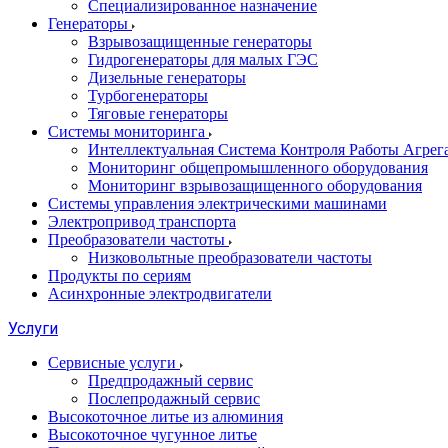
Специализированное назначение
Генераторы
Взрывозащищенные генераторы
Гидрогенераторы для малых ГЭС
Дизельные генераторы
Турбогенераторы
Тяговые генераторы
Системы мониторинга
Интеллектуальная Система Контроля Работы Агре
Мониторинг общепромышленного оборудования
Мониторинг взрывозащищенного оборудования
Системы управления электрическими машинами
Электропривод транспорта
Преобразователи частоты
Низковольтные преобразователи частоты
Продукты по сериям
Асинхронные электродвигатели
Услуги
Сервисные услуги
Предпродажный сервис
Послепродажный сервис
Высокоточное литье из алюминия
Высокоточное чугунное литье