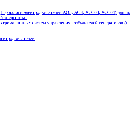
аналоги электродвигателей АО3, АО4, АО103, АО104) для при
ой энергетики
ектромашинных систем управления возбудителей генераторов (
лектродвигателей