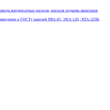
вода конденсатных насосов, насосов подъема эжекторов
приведение к ГОСТу панелей РВА-65, ЭПА-120, ЭПА-325В,