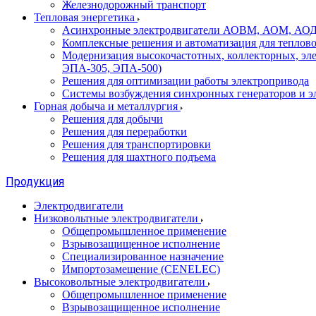
Железнодорожный транспорт
Тепловая энергетика
Асинхронные электродвигатели АОВМ, АОМ, АОДН (
Комплексные решения и автоматизация для теплов
Модернизация высокочастотных, коллекторных, эл
ЭПА-305, ЭПА-500)
Решения для оптимизации работы электропривода
Системы возбуждения синхронных генераторов и э
Горная добыча и металлургия
Решения для добычи
Решения для переработки
Решения для транспортировки
Решения для шахтного подъема
Продукция
Электродвигатели
Низковольтные электродвигатели
Общепромышленное применение
Взрывозащищенное исполнение
Специализированное назначение
Импортозамещение (CENELEC)
Высоковольтные электродвигатели
Общепромышленное применение
Взрывозащищенное исполнение