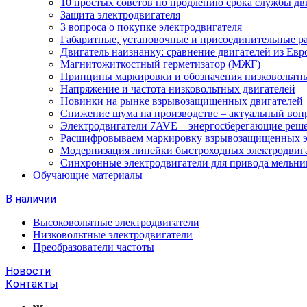
10 простых советов по продлению срока службы дв
Защита электродвигателя
3 вопроса о покупке электродвигателя
Габаритные, установочные и присоединительные р
Двигатель наизнанку: сравнение двигателей из Евр
Магнитожиткостный герметизатор (МЖГ)
Принципы маркировки и обозначения низковольтны
Напряжение и частота низковольтных двигателей
Новинки на рынке взрывозащищенных двигателей
Снижение шума на производстве – актуальный воп
Электродвигатели 7AVE – энергосберегающие реш
Расшифровываем маркировку взрывозащищенных э
Модернизация линейки быстроходных электродвиг
Синхронные электродвигатели для привода мельни
Обучающие материалы
В наличии
Высоковольтные электродвигатели
Низковольтные электродвигатели
Преобразователи частоты
Новости
Контакты