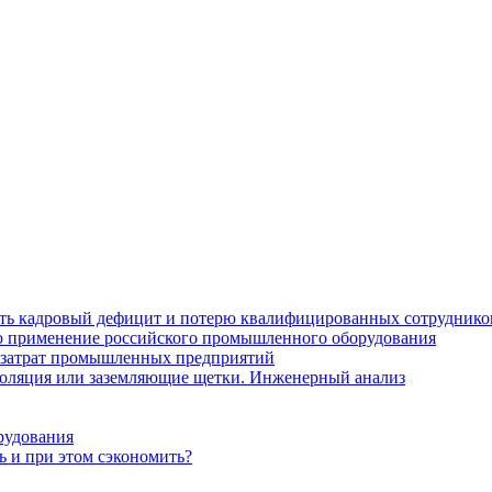
ить кадровый дефицит и потерю квалифицированных сотруднико
лю применение российского промышленного оборудования
 затрат промышленных предприятий
золяция или заземляющие щетки. Инженерный анализ
рудования
ь и при этом сэкономить?