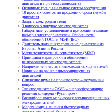
двигатель и при этом сэкономить?
Основные тренды на рынке систем возбуждения
10 простых советов по продлению срока службы
двигателя
Защита электродвигателя
3 вопроса о покупке электродвигателя
Габаритные, установочные и присоединительные
размеры электродвигателей. Особенности
обозначений ГОСТ и МЭК (IEC)
Двигатель наизнанку: сравнение двигателей из
Европы, Азии и России
Магнитожиткостный герметизатор (МЖГ)
Принципы маркировки и обозначения
низковольтных электродвигателей
Напряжение и частота низковольтных двигателей
Новинки на рынке взрывозащищенных
двигателей
Снижение шума на производстве – актуальный
вопрос
Электродвигатели 7AVE – энергосберегающие
решения концерна «Русэлпром»
Расшифровываем маркировку взрывозащищенных
электродвигателей
Модернизация линейки быстроходных
электродвигателей Русэлпром