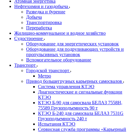
Атомная энергетика
Нефтехимия и газодобыча
Разведка и бурение
Добыча
Транспортировка
Переработка
Жилищно-коммунальное и водное хозяйство
Судостроение
Оборудование для энергетических установок
Оборудование для подруливающих устройств и
пропульсивных установок
Вспомогательное оборудование
Транспорт
Городской транспорт
Метро
Привод большегрузных карьерных самосвалов
Система управления КТЭО
Диагностические и сигнальные функции
КТЭО
КТЭО Б-90 для самосвала БЕЛАЗ 7558H,
75589 Грузоподъемность 90 т
КТЭО Б-240 для самосвала БЕЛАЗ 7531G
Грузоподъемность 240 т
Испытания КТЭО
Сервисная служба программы «Карьерный