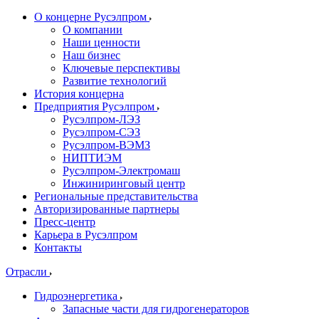
О концерне Русэлпром
О компании
Наши ценности
Наш бизнес
Ключевые перспективы
Развитие технологий
История концерна
Предприятия Русэлпром
Русэлпром-ЛЭЗ
Русэлпром-СЭЗ
Русэлпром-ВЭМЗ
НИПТИЭМ
Русэлпром-Электромаш
Инжиниринговый центр
Региональные представительства
Авторизированные партнеры
Пресс-центр
Карьера в Русэлпром
Контакты
Отрасли
Гидроэнергетика
Запасные части для гидрогенераторов