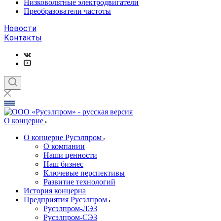
Низковольтные электродвигатели
Преобразователи частоты
Новости
Контакты
О концерне
О концерне Русэлпром
О компании
Наши ценности
Наш бизнес
Ключевые перспективы
Развитие технологий
История концерна
Предприятия Русэлпром
Русэлпром-ЛЭЗ
Русэлпром-СЭЗ