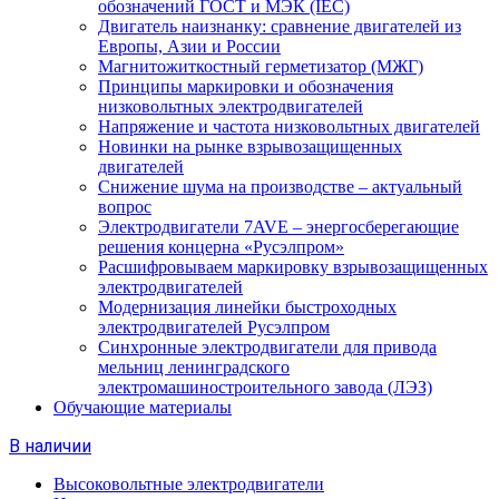
обозначений ГОСТ и МЭК (IEC)
Двигатель наизнанку: сравнение двигателей из
Европы, Азии и России
Магнитожиткостный герметизатор (МЖГ)
Принципы маркировки и обозначения
низковольтных электродвигателей
Напряжение и частота низковольтных двигателей
Новинки на рынке взрывозащищенных
двигателей
Снижение шума на производстве – актуальный
вопрос
Электродвигатели 7AVE – энергосберегающие
решения концерна «Русэлпром»
Расшифровываем маркировку взрывозащищенных
электродвигателей
Модернизация линейки быстроходных
электродвигателей Русэлпром
Синхронные электродвигатели для привода
мельниц ленинградского
электромашиностроительного завода (ЛЭЗ)
Обучающие материалы
В наличии
Высоковольтные электродвигатели