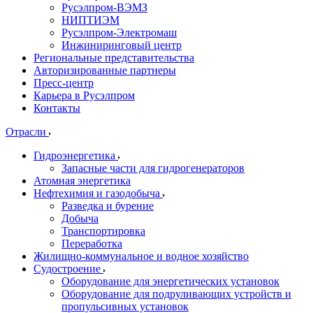
Русэлпром-ВЭМЗ
НИПТИЭМ
Русэлпром-Электромаш
Инжиниринговый центр
Региональные представительства
Авторизированные партнеры
Пресс-центр
Карьера в Русэлпром
Контакты
Отрасли
Гидроэнергетика
Запасные части для гидрогенераторов
Атомная энергетика
Нефтехимия и газодобыча
Разведка и бурение
Добыча
Транспортировка
Переработка
Жилищно-коммунальное и водное хозяйство
Судостроение
Оборудование для энергетических установок
Оборудование для подруливающих устройств и
пропульсивных установок