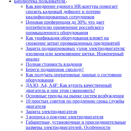
Библиотека пользователя
Как внедрение единого HR-контура помогает
снизить кадровый дефицит и потерю
квалифицированных сотрудников
Ценовая преференция до 30%: что дает
потребителю применение российского
промышленного оборудования
Как унификация оборудования влияет на
снижение затрат промышленных предприятий
Защита подшипниковых узлов электродвигателя:
изоляция или заземляющие щетки. Инженерный
анализ
Полная стоимость владения
Береги подшипник смолоду!
Как получать оперативные данные о состоянии
оборудования
ДАЗО, А4, А4F: Как купить качественный
двигатель и при этом сэкономить?
Основные тренды на рынке систем возбуждения
10 простых советов по продлению срока службы
двигателя
Защита электродвигателя
3 вопроса о покупке электродвигателя
Габаритные, установочные и присоединительные
размеры электродвигателей. Особенности