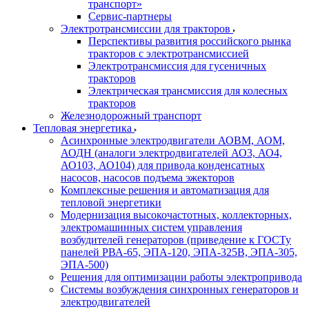
транспорт»
Сервис-партнеры
Электротрансмиссии для тракторов
Перспективы развития российского рынка
тракторов с электротрансмиссией
Электротрансмиссия для гусеничных
тракторов
Электрическая трансмиссия для колесных
тракторов
Железнодорожный транспорт
Тепловая энергетика
Асинхронные электродвигатели АОВМ, АОМ,
АОДН (аналоги электродвигателей АО3, АО4,
АО103, АО104) для привода конденсатных
насосов, насосов подъема эжекторов
Комплексные решения и автоматизация для
тепловой энергетики
Модернизация высокочастотных, коллекторных,
электромашинных систем управления
возбудителей генераторов (приведение к ГОСТу
панелей РВА-65, ЭПА-120, ЭПА-325В, ЭПА-305,
ЭПА-500)
Решения для оптимизации работы электропривода
Системы возбуждения синхронных генераторов и
электродвигателей