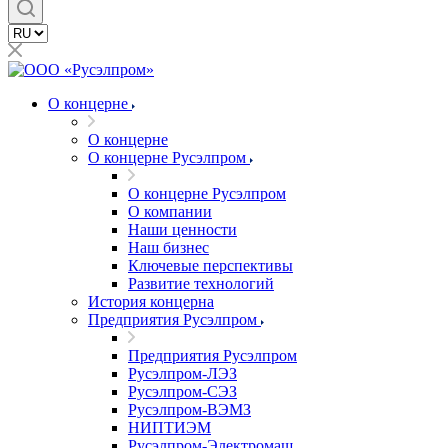
О концерне
О концерне
О концерне Русэлпром
О концерне Русэлпром
О компании
Наши ценности
Наш бизнес
Ключевые перспективы
Развитие технологий
История концерна
Предприятия Русэлпром
Предприятия Русэлпром
Русэлпром-ЛЭЗ
Русэлпром-СЭЗ
Русэлпром-ВЭМЗ
НИПТИЭМ
Русэлпром-Электромаш