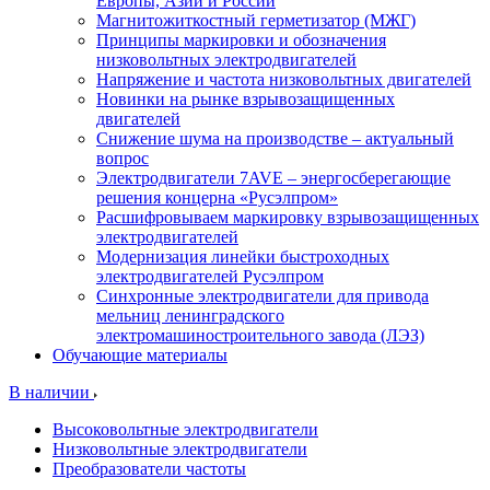
Европы, Азии и России
Магнитожиткостный герметизатор (МЖГ)
Принципы маркировки и обозначения
низковольтных электродвигателей
Напряжение и частота низковольтных двигателей
Новинки на рынке взрывозащищенных
двигателей
Снижение шума на производстве – актуальный
вопрос
Электродвигатели 7AVE – энергосберегающие
решения концерна «Русэлпром»
Расшифровываем маркировку взрывозащищенных
электродвигателей
Модернизация линейки быстроходных
электродвигателей Русэлпром
Синхронные электродвигатели для привода
мельниц ленинградского
электромашиностроительного завода (ЛЭЗ)
Обучающие материалы
В наличии
Высоковольтные электродвигатели
Низковольтные электродвигатели
Преобразователи частоты