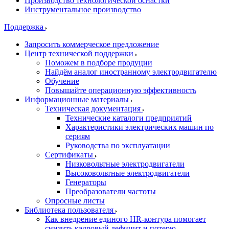
Производство технологической оснастки
Инструментальное производство
Поддержка
Запросить коммерческое предложение
Центр технической поддержки
Поможем в подборе продуции
Найдём аналог иностранному электродвигателю
Обучение
Повышайте операционную эффективность
Информационные материалы
Техническая документация
Технические каталоги предприятий
Характеристики электрических машин по
сериям
Руководства по эксплуатации
Сертификаты
Низковольтные электродвигатели
Высоковольтные электродвигатели
Генераторы
Преобразователи частоты
Опросные листы
Библиотека пользователя
Как внедрение единого HR-контура помогает
снизить кадровый дефицит и потерю