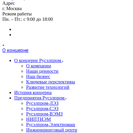
Адрес
г. Москва
Режим работы
Пн. – Пт.: с 9:00 до 18:00
О концерне
О концерне Русэлпром
О компании
Наши ценности
Наш бизнес
Ключевые перспективы
Развитие технологий
История концерна
Предприятия Русэлпром
Русэлпром-ЛЭЗ
Русэлпром-СЭЗ
Русэлпром-ВЭМЗ
НИПТИЭМ
Русэлпром-Электромаш
Инжиниринговый центр