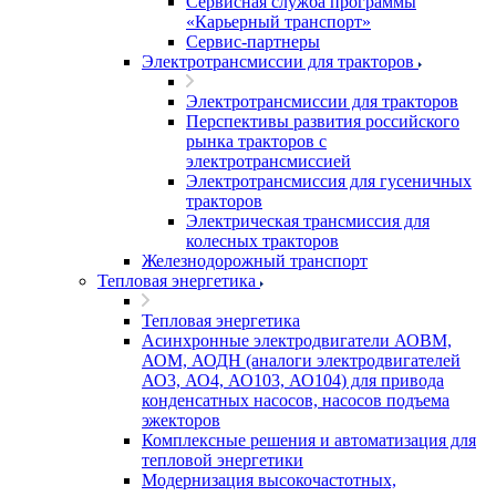
Сервисная служба программы
«Карьерный транспорт»
Сервис-партнеры
Электротрансмиссии для тракторов
Электротрансмиссии для тракторов
Перспективы развития российского
рынка тракторов с
электротрансмиссией
Электротрансмиссия для гусеничных
тракторов
Электрическая трансмиссия для
колесных тракторов
Железнодорожный транспорт
Тепловая энергетика
Тепловая энергетика
Асинхронные электродвигатели АОВМ,
АОМ, АОДН (аналоги электродвигателей
АО3, АО4, АО103, АО104) для привода
конденсатных насосов, насосов подъема
эжекторов
Комплексные решения и автоматизация для
тепловой энергетики
Модернизация высокочастотных,