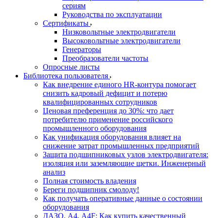
сериям
Руководства по эксплуатации
Сертификаты
Низковольтные электродвигатели
Высоковольтные электродвигатели
Генераторы
Преобразователи частоты
Опросные листы
Библиотека пользователя
Как внедрение единого HR-контура помогает
снизить кадровый дефицит и потерю
квалифицированных сотрудников
Ценовая преференция до 30%: что дает
потребителю применение российского
промышленного оборудования
Как унификация оборудования влияет на
снижение затрат промышленных предприятий
Защита подшипниковых узлов электродвигателя:
изоляция или заземляющие щетки. Инженерный
анализ
Полная стоимость владения
Береги подшипник смолоду!
Как получать оперативные данные о состоянии
оборудования
ДАЗО, А4, А4F: Как купить качественный