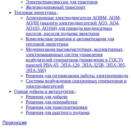
Электротрансмиссии для тракторов
Железнодорожный транспорт
Тепловая энергетика
Асинхронные электродвигатели АОВМ, АОМ,
АОДН (аналоги электродвигателей АО3, АО4,
АО103, АО104) для привода конденсатных
насосов, насосов подъема эжекторов
Комплексные решения и автоматизация для
тепловой энергетики
Модернизация высокочастотных, коллекторных,
электромашинных систем управления
возбудителей генераторов (приведение к ГОСТу
панелей РВА-65, ЭПА-120, ЭПА-325В, ЭПА-305,
ЭПА-500)
Решения для оптимизации работы электропривода
Системы возбуждения синхронных генераторов и
электродвигателей
Горная добыча и металлургия
Решения для добычи
Решения для переработки
Решения для транспортировки
Решения для шахтного подъема
Продукция