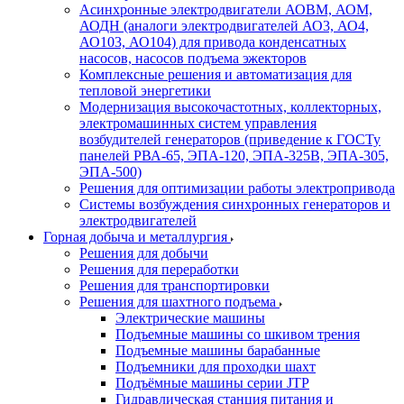
Асинхронные электродвигатели АОВМ, АОМ,
АОДН (аналоги электродвигателей АО3, АО4,
АО103, АО104) для привода конденсатных
насосов, насосов подъема эжекторов
Комплексные решения и автоматизация для
тепловой энергетики
Модернизация высокочастотных, коллекторных,
электромашинных систем управления
возбудителей генераторов (приведение к ГОСТу
панелей РВА-65, ЭПА-120, ЭПА-325В, ЭПА-305,
ЭПА-500)
Решения для оптимизации работы электропривода
Системы возбуждения синхронных генераторов и
электродвигателей
Горная добыча и металлургия
Решения для добычи
Решения для переработки
Решения для транспортировки
Решения для шахтного подъема
Электрические машины
Подъемные машины со шкивом трения
Подъемные машины барабанные
Подъемники для проходки шахт
Подъёмные машины серии JTP
Гидравлическая станция питания и