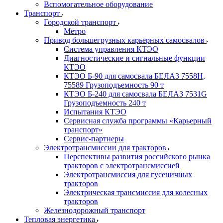
Вспомогательное оборудование
Транспорт
Городской транспорт
Метро
Привод большегрузных карьерных самосвалов
Система управления КТЭО
Диагностические и сигнальные функции
КТЭО
КТЭО Б-90 для самосвала БЕЛАЗ 7558H,
75589 Грузоподъемность 90 т
КТЭО Б-240 для самосвала БЕЛАЗ 7531G
Грузоподъемность 240 т
Испытания КТЭО
Сервисная служба программы «Карьерный
транспорт»
Сервис-партнеры
Электротрансмиссии для тракторов
Перспективы развития российского рынка
тракторов с электротрансмиссией
Электротрансмиссия для гусеничных
тракторов
Электрическая трансмиссия для колесных
тракторов
Железнодорожный транспорт
Тепловая энергетика