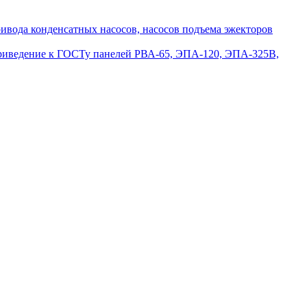
вода конденсатных насосов, насосов подъема эжекторов
приведение к ГОСТу панелей РВА-65, ЭПА-120, ЭПА-325В,