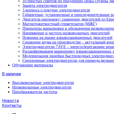
10 простых советов по продлению срока службы дв
Защита электродвигателя
3 вопроса о покупке электродвигателя
Габаритные, установочные и присоединительные р
Двигатель наизнанку: сравнение двигателей из Евр
Магнитожиткостный герметизатор (МЖГ)
Принципы маркировки и обозначения низковольтны
Напряжение и частота низковольтных двигателей
Новинки на рынке взрывозащищенных двигателей
Снижение шума на производстве – актуальный воп
Электродвигатели 7AVE – энергосберегающие реш
Расшифровываем маркировку взрывозащищенных э
Модернизация линейки быстроходных электродвиг
Синхронные электродвигатели для привода мельни
Обучающие материалы
В наличии
Высоковольтные электродвигатели
Низковольтные электродвигатели
Преобразователи частоты
Новости
Контакты