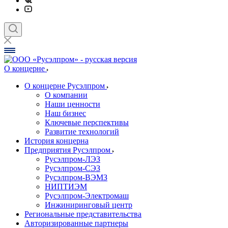
О концерне
О концерне Русэлпром
О компании
Наши ценности
Наш бизнес
Ключевые перспективы
Развитие технологий
История концерна
Предприятия Русэлпром
Русэлпром-ЛЭЗ
Русэлпром-СЭЗ
Русэлпром-ВЭМЗ
НИПТИЭМ
Русэлпром-Электромаш
Инжиниринговый центр
Региональные представительства
Авторизированные партнеры