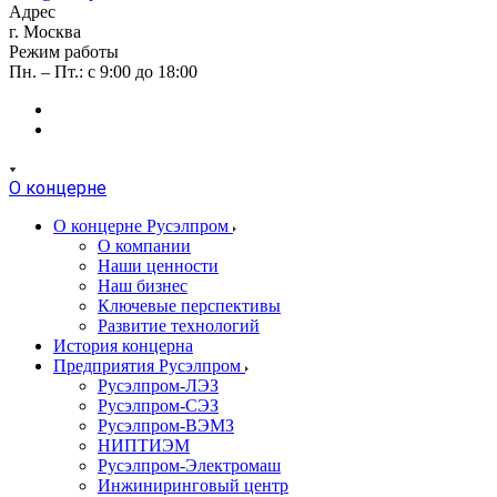
Адрес
г. Москва
Режим работы
Пн. – Пт.: с 9:00 до 18:00
О концерне
О концерне Русэлпром
О компании
Наши ценности
Наш бизнес
Ключевые перспективы
Развитие технологий
История концерна
Предприятия Русэлпром
Русэлпром-ЛЭЗ
Русэлпром-СЭЗ
Русэлпром-ВЭМЗ
НИПТИЭМ
Русэлпром-Электромаш
Инжиниринговый центр