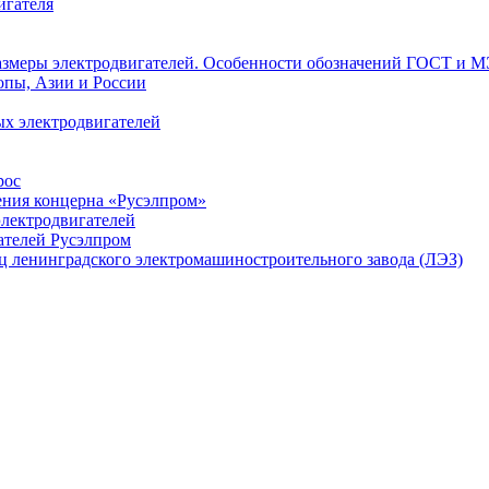
игателя
азмеры электродвигателей. Особенности обозначений ГОСТ и М
опы, Азии и России
х электродвигателей
рос
ения концерна «Русэлпром»
лектродвигателей
ателей Русэлпром
ц ленинградского электромашиностроительного завода (ЛЭЗ)