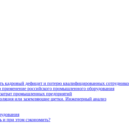
ить кадровый дефицит и потерю квалифицированных сотруднико
лю применение российского промышленного оборудования
 затрат промышленных предприятий
золяция или заземляющие щетки. Инженерный анализ
рудования
ь и при этом сэкономить?