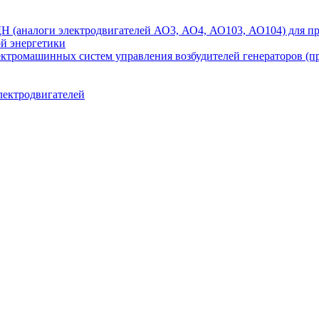
аналоги электродвигателей АО3, АО4, АО103, АО104) для при
ой энергетики
ектромашинных систем управления возбудителей генераторов (
лектродвигателей