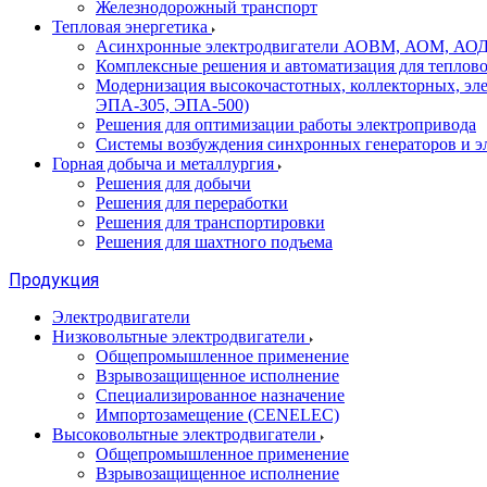
Железнодорожный транспорт
Тепловая энергетика
Асинхронные электродвигатели АОВМ, АОМ, АОДН (
Комплексные решения и автоматизация для теплов
Модернизация высокочастотных, коллекторных, эл
ЭПА-305, ЭПА-500)
Решения для оптимизации работы электропривода
Системы возбуждения синхронных генераторов и э
Горная добыча и металлургия
Решения для добычи
Решения для переработки
Решения для транспортировки
Решения для шахтного подъема
Продукция
Электродвигатели
Низковольтные электродвигатели
Общепромышленное применение
Взрывозащищенное исполнение
Специализированное назначение
Импортозамещение (CENELEC)
Высоковольтные электродвигатели
Общепромышленное применение
Взрывозащищенное исполнение