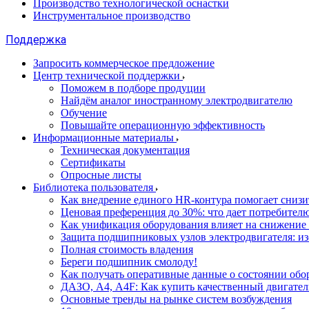
Производство технологической оснастки
Инструментальное производство
Поддержка
Запросить коммерческое предложение
Центр технической поддержки
Поможем в подборе продуции
Найдём аналог иностранному электродвигателю
Обучение
Повышайте операционную эффективность
Информационные материалы
Техническая документация
Сертификаты
Опросные листы
Библиотека пользователя
Как внедрение единого HR-контура помогает сниз
Ценовая преференция до 30%: что дает потребите
Как унификация оборудования влияет на снижение
Защита подшипниковых узлов электродвигателя: и
Полная стоимость владения
Береги подшипник смолоду!
Как получать оперативные данные о состоянии обо
ДАЗО, А4, А4F: Как купить качественный двигател
Основные тренды на рынке систем возбуждения