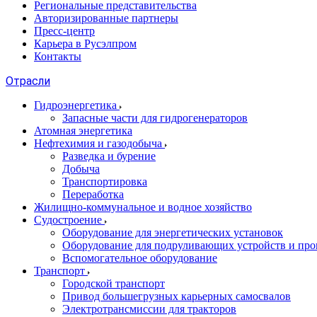
Региональные представительства
Авторизированные партнеры
Пресс-центр
Карьера в Русэлпром
Контакты
Отрасли
Гидроэнергетика
Запасные части для гидрогенераторов
Атомная энергетика
Нефтехимия и газодобыча
Разведка и бурение
Добыча
Транспортировка
Переработка
Жилищно-коммунальное и водное хозяйство
Судостроение
Оборудование для энергетических установок
Оборудование для подруливающих устройств и про
Вспомогательное оборудование
Транспорт
Городской транспорт
Привод большегрузных карьерных самосвалов
Электротрансмиссии для тракторов