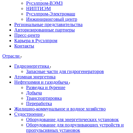
Русэлпром-ВЭМЗ
НИПТИЭМ
Русэлпром-Электромаш
Инжиниринговый центр
Региональные представительства
Авторизированные партнеры
Пресс-центр
Карьера в Русэлпром
Контакты
Отрасли
Гидроэнергетика
Запасные части для гидрогенераторов
Атомная энергетика
Нефтехимия и газодобыча
Разведка и бурение
Добыча
Транспортировка
Переработка
Жилищно-коммунальное и водное хозяйство
Судостроение
Оборудование для энергетических установок
Оборудование для подруливающих устройств и
пропульсивных установок