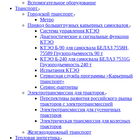
Вспомогательное оборудование
Транспорт
Городской транспорт
Метро
Привод большегрузных карьерных самосвалов
Система управления КТЭО
Диагностические и сигнальные функции
КТЭО
КТЭО Б-90 для самосвала БЕЛАЗ 7558H,
75589 Грузоподъемность 90 т
КТЭО Б-240 для самосвала БЕЛАЗ 7531G
Грузоподъемность 240 т
Испытания КТЭО
Сервисная служба программы «Карьерный
транспорт»
Сервис-партнеры
Электротрансмиссии для тракторов
Перспективы развития российского рынка
тракторов с электротрансмиссией
Электротрансмиссия для гусеничных
тракторов
Электрическая трансмиссия для колесных
тракторов
Железнодорожный транспорт
Тепловая энергетика