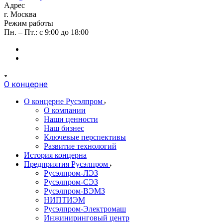
Адрес
г. Москва
Режим работы
Пн. – Пт.: с 9:00 до 18:00
О концерне
О концерне Русэлпром
О компании
Наши ценности
Наш бизнес
Ключевые перспективы
Развитие технологий
История концерна
Предприятия Русэлпром
Русэлпром-ЛЭЗ
Русэлпром-СЭЗ
Русэлпром-ВЭМЗ
НИПТИЭМ
Русэлпром-Электромаш
Инжиниринговый центр