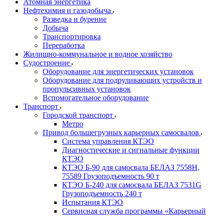
Атомная энергетика
Нефтехимия и газодобыча
Разведка и бурение
Добыча
Транспортировка
Переработка
Жилищно-коммунальное и водное хозяйство
Судостроение
Оборудование для энергетических установок
Оборудование для подруливающих устройств и
пропульсивных установок
Вспомогательное оборудование
Транспорт
Городской транспорт
Метро
Привод большегрузных карьерных самосвалов
Система управления КТЭО
Диагностические и сигнальные функции
КТЭО
КТЭО Б-90 для самосвала БЕЛАЗ 7558H,
75589 Грузоподъемность 90 т
КТЭО Б-240 для самосвала БЕЛАЗ 7531G
Грузоподъемность 240 т
Испытания КТЭО
Сервисная служба программы «Карьерный