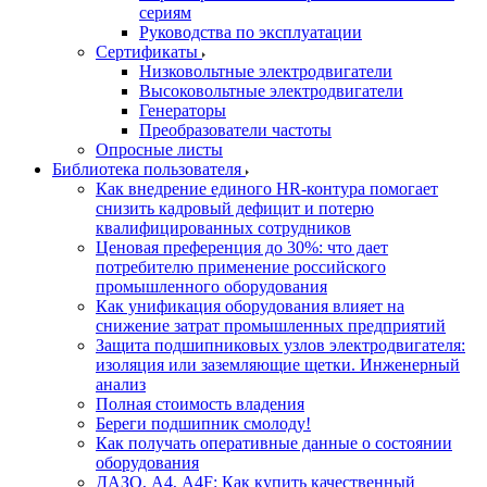
сериям
Руководства по эксплуатации
Сертификаты
Низковольтные электродвигатели
Высоковольтные электродвигатели
Генераторы
Преобразователи частоты
Опросные листы
Библиотека пользователя
Как внедрение единого HR-контура помогает
снизить кадровый дефицит и потерю
квалифицированных сотрудников
Ценовая преференция до 30%: что дает
потребителю применение российского
промышленного оборудования
Как унификация оборудования влияет на
снижение затрат промышленных предприятий
Защита подшипниковых узлов электродвигателя:
изоляция или заземляющие щетки. Инженерный
анализ
Полная стоимость владения
Береги подшипник смолоду!
Как получать оперативные данные о состоянии
оборудования
ДАЗО, А4, А4F: Как купить качественный