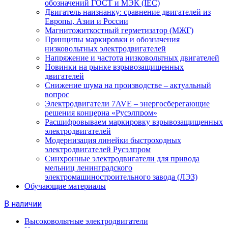
обозначений ГОСТ и МЭК (IEC)
Двигатель наизнанку: сравнение двигателей из
Европы, Азии и России
Магнитожиткостный герметизатор (МЖГ)
Принципы маркировки и обозначения
низковольтных электродвигателей
Напряжение и частота низковольтных двигателей
Новинки на рынке взрывозащищенных
двигателей
Снижение шума на производстве – актуальный
вопрос
Электродвигатели 7AVE – энергосберегающие
решения концерна «Русэлпром»
Расшифровываем маркировку взрывозащищенных
электродвигателей
Модернизация линейки быстроходных
электродвигателей Русэлпром
Синхронные электродвигатели для привода
мельниц ленинградского
электромашиностроительного завода (ЛЭЗ)
Обучающие материалы
В наличии
Высоковольтные электродвигатели