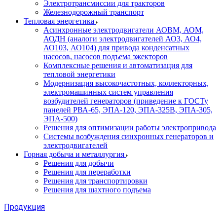
Электротрансмиссии для тракторов
Железнодорожный транспорт
Тепловая энергетика
Асинхронные электродвигатели АОВМ, АОМ,
АОДН (аналоги электродвигателей АО3, АО4,
АО103, АО104) для привода конденсатных
насосов, насосов подъема эжекторов
Комплексные решения и автоматизация для
тепловой энергетики
Модернизация высокочастотных, коллекторных,
электромашинных систем управления
возбудителей генераторов (приведение к ГОСТу
панелей РВА-65, ЭПА-120, ЭПА-325В, ЭПА-305,
ЭПА-500)
Решения для оптимизации работы электропривода
Системы возбуждения синхронных генераторов и
электродвигателей
Горная добыча и металлургия
Решения для добычи
Решения для переработки
Решения для транспортировки
Решения для шахтного подъема
Продукция