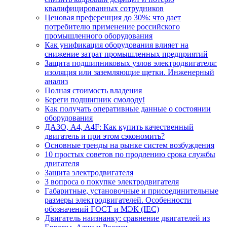
квалифицированных сотрудников
Ценовая преференция до 30%: что дает
потребителю применение российского
промышленного оборудования
Как унификация оборудования влияет на
снижение затрат промышленных предприятий
Защита подшипниковых узлов электродвигателя:
изоляция или заземляющие щетки. Инженерный
анализ
Полная стоимость владения
Береги подшипник смолоду!
Как получать оперативные данные о состоянии
оборудования
ДАЗО, А4, А4F: Как купить качественный
двигатель и при этом сэкономить?
Основные тренды на рынке систем возбуждения
10 простых советов по продлению срока службы
двигателя
Защита электродвигателя
3 вопроса о покупке электродвигателя
Габаритные, установочные и присоединительные
размеры электродвигателей. Особенности
обозначений ГОСТ и МЭК (IEC)
Двигатель наизнанку: сравнение двигателей из