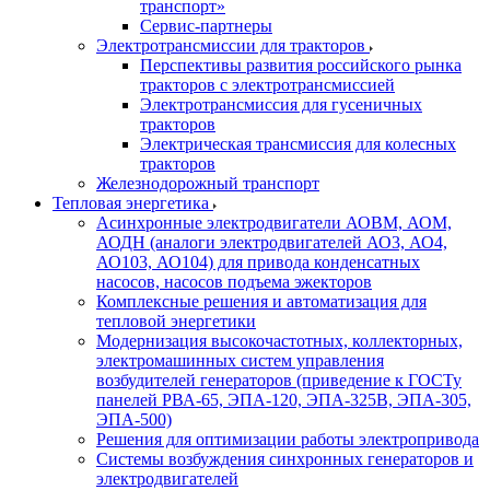
транспорт»
Сервис-партнеры
Электротрансмиссии для тракторов
Перспективы развития российского рынка
тракторов с электротрансмиссией
Электротрансмиссия для гусеничных
тракторов
Электрическая трансмиссия для колесных
тракторов
Железнодорожный транспорт
Тепловая энергетика
Асинхронные электродвигатели АОВМ, АОМ,
АОДН (аналоги электродвигателей АО3, АО4,
АО103, АО104) для привода конденсатных
насосов, насосов подъема эжекторов
Комплексные решения и автоматизация для
тепловой энергетики
Модернизация высокочастотных, коллекторных,
электромашинных систем управления
возбудителей генераторов (приведение к ГОСТу
панелей РВА-65, ЭПА-120, ЭПА-325В, ЭПА-305,
ЭПА-500)
Решения для оптимизации работы электропривода
Системы возбуждения синхронных генераторов и
электродвигателей