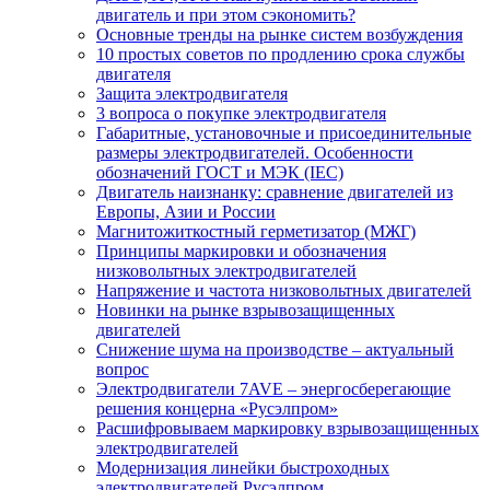
двигатель и при этом сэкономить?
Основные тренды на рынке систем возбуждения
10 простых советов по продлению срока службы
двигателя
Защита электродвигателя
3 вопроса о покупке электродвигателя
Габаритные, установочные и присоединительные
размеры электродвигателей. Особенности
обозначений ГОСТ и МЭК (IEC)
Двигатель наизнанку: сравнение двигателей из
Европы, Азии и России
Магнитожиткостный герметизатор (МЖГ)
Принципы маркировки и обозначения
низковольтных электродвигателей
Напряжение и частота низковольтных двигателей
Новинки на рынке взрывозащищенных
двигателей
Снижение шума на производстве – актуальный
вопрос
Электродвигатели 7AVE – энергосберегающие
решения концерна «Русэлпром»
Расшифровываем маркировку взрывозащищенных
электродвигателей
Модернизация линейки быстроходных
электродвигателей Русэлпром