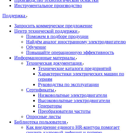
Производство технологической оснастки
Инструментальное производство
Поддержка
Запросить коммерческое предложение
Центр технической поддержки
Поможем в подборе продуции
Найдём аналог иностранному электродвигателю
Обучение
Повышайте операционную эффективность
Информационные материалы
Техническая документация
Технические каталоги предприятий
Характеристики электрических машин по
сериям
Руководства по эксплуатации
Сертификаты
Низковольтные электродвигатели
Высоковольтные электродвигатели
Генераторы
Преобразователи частоты
Опросные листы
Библиотека пользователя
Как внедрение единого HR-контура помогает
снизить кадровый дефицит и потерю