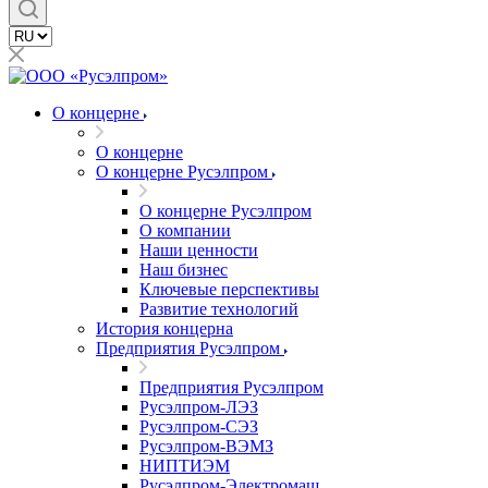
О концерне
О концерне
О концерне Русэлпром
О концерне Русэлпром
О компании
Наши ценности
Наш бизнес
Ключевые перспективы
Развитие технологий
История концерна
Предприятия Русэлпром
Предприятия Русэлпром
Русэлпром-ЛЭЗ
Русэлпром-СЭЗ
Русэлпром-ВЭМЗ
НИПТИЭМ
Русэлпром-Электромаш