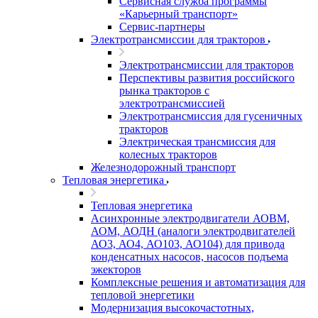
Сервисная служба программы
«Карьерный транспорт»
Сервис-партнеры
Электротрансмиссии для тракторов
Электротрансмиссии для тракторов
Перспективы развития российского
рынка тракторов с
электротрансмиссией
Электротрансмиссия для гусеничных
тракторов
Электрическая трансмиссия для
колесных тракторов
Железнодорожный транспорт
Тепловая энергетика
Тепловая энергетика
Асинхронные электродвигатели АОВМ,
АОМ, АОДН (аналоги электродвигателей
АО3, АО4, АО103, АО104) для привода
конденсатных насосов, насосов подъема
эжекторов
Комплексные решения и автоматизация для
тепловой энергетики
Модернизация высокочастотных,