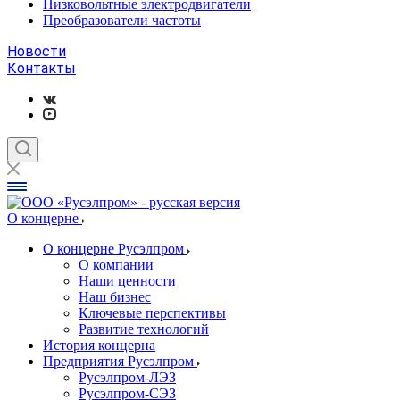
Низковольтные электродвигатели
Преобразователи частоты
Новости
Контакты
О концерне
О концерне Русэлпром
О компании
Наши ценности
Наш бизнес
Ключевые перспективы
Развитие технологий
История концерна
Предприятия Русэлпром
Русэлпром-ЛЭЗ
Русэлпром-СЭЗ