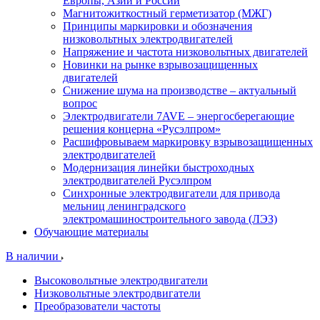
Европы, Азии и России
Магнитожиткостный герметизатор (МЖГ)
Принципы маркировки и обозначения
низковольтных электродвигателей
Напряжение и частота низковольтных двигателей
Новинки на рынке взрывозащищенных
двигателей
Снижение шума на производстве – актуальный
вопрос
Электродвигатели 7AVE – энергосберегающие
решения концерна «Русэлпром»
Расшифровываем маркировку взрывозащищенных
электродвигателей
Модернизация линейки быстроходных
электродвигателей Русэлпром
Синхронные электродвигатели для привода
мельниц ленинградского
электромашиностроительного завода (ЛЭЗ)
Обучающие материалы
В наличии
Высоковольтные электродвигатели
Низковольтные электродвигатели
Преобразователи частоты