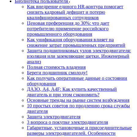
Библиотека пользователя
Как внедрение единого HR-контура помогает
снизить кадровый дефицит и потерю
квалифицированных сотрудников
Ценовая преференция до 30%: что дает
потребителю применение российского
промышленного оборудования
Как унификация оборудования влияет на
снижение затрат промышленных предприятий
Защита подшипниковых узлов электродвигателя:
изоляция или заземляющие щетки. Инженерный
анализ
Полная стоимость владения
Береги подшипник смолоду!
Как получать оперативные данные о состоянии
оборудования
ДАЗО, А4, А4F: Как купить качественный
двигатель и при этом сэкономить?
Основные тренды на рынке систем возбуждения
10 простых советов по продлению срока службы
двигателя
Защита электродвигателя
3 вопроса о покупке электродвигателя
Габаритные, установочные и присоединительные
размеры электродвигателей. Особенности