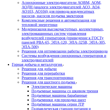
Асинхронные электродвигатели АОВМ, АОМ,
АОДН (аналоги электродвигателей АО3, АО4,
АО103, АО104) для привода конденсатных
насосов, насосов подъема эжекторов
Комплексные решения и автоматизация для
тепловой энергетики
Модернизация высокочастотных, коллекторных,
электромашинных систем управления
возбудителей генераторов (приведение к ГОСТу
панелей РВА-65, ЭПА-120, ЭПА-325В, ЭПА-305,
ЭПА-500)
Решения для оптимизации работы электропривода
Системы возбуждения синхронных генераторов и
электродвигателей
Горная добыча и металлургия
Решения для добычи
Решения для переработки
Решения для транспортировки
Решения для шахтного подъема
Электрические машины
Подъемные машины со шкивом трения
Подъемные машины барабанные
Подъемники для проходки шахт
Подъёмные машины серии JTP
Гидравлическая станция питания и