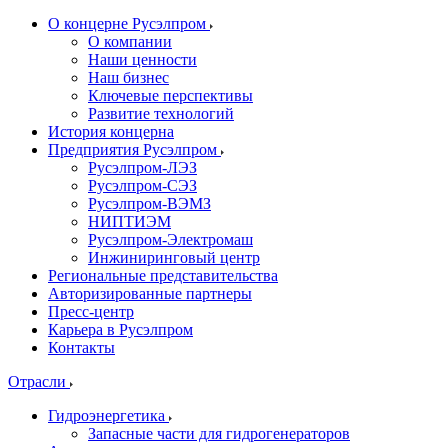
О концерне Русэлпром
О компании
Наши ценности
Наш бизнес
Ключевые перспективы
Развитие технологий
История концерна
Предприятия Русэлпром
Русэлпром-ЛЭЗ
Русэлпром-СЭЗ
Русэлпром-ВЭМЗ
НИПТИЭМ
Русэлпром-Электромаш
Инжиниринговый центр
Региональные представительства
Авторизированные партнеры
Пресс-центр
Карьера в Русэлпром
Контакты
Отрасли
Гидроэнергетика
Запасные части для гидрогенераторов