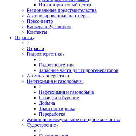
Инжиниринговый центр
Региональные представительства
Авторизированные партнеры
Пресс-центр
Карьера в Русэлпром
Контакты
Отрасли
Отрасли
Гидроэнергетика
Гидроэнергетика
Запасные части для гидрогенераторов
Атомная энергетика
Нефтехимия и газодобыча
Нефтехимия и газодобыча
Разведка и бурение
Добыча
Транспортировка
Переработка
Жилищно-коммунальное и водное хозяйство
Судостроение
Судостроение