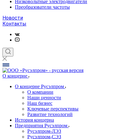
Низковольтные электродвигатели
Преобразователи частоты
Новости
Контакты
О концерне
О концерне Русэлпром
О компании
Наши ценности
Наш бизнес
Ключевые перспективы
Развитие технологий
История концерна
Предприятия Русэлпром
Русэлпром-ЛЭЗ
Русэлпром-СЭЗ