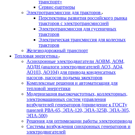
транспорт»
Сервис-партнеры
Электротрансмиссии для тракторов
Перспективы развития российского рынка
тракторов с электротрансмиссией
Электротрансмиссия для гусеничных
тракторов
Электрическая трансмиссия для колесных
тракторов
Железнодорожный транспорт
Тепловая энергетика
Асинхронные электродвигатели АОВМ, АОМ,
АОДН (аналоги электродвигателей АО3, АО4,
АО103, АО104) для привода конденсатных
насосов, насосов подъема эжекторов
Комплексные решения и автоматизация для
тепловой энергетики
Модернизация высокочастотных, коллекторных,
электромашинных систем управления
возбудителей генераторов (приведение к ГОСТу
панелей РВА-65, ЭПА-120, ЭПА-325В, ЭПА-305,
ЭПА-500)
Решения для оптимизации работы электропривода
Системы возбуждения синхронных генераторов и
электродвигателей