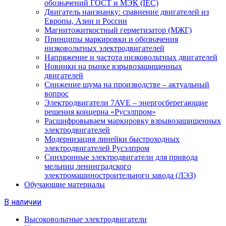
обозначений ГОСТ и МЭК (IEC)
Двигатель наизнанку: сравнение двигателей из
Европы, Азии и России
Магнитожиткостный герметизатор (МЖГ)
Принципы маркировки и обозначения
низковольтных электродвигателей
Напряжение и частота низковольтных двигателей
Новинки на рынке взрывозащищенных
двигателей
Снижение шума на производстве – актуальный
вопрос
Электродвигатели 7AVE – энергосберегающие
решения концерна «Русэлпром»
Расшифровываем маркировку взрывозащищенных
электродвигателей
Модернизация линейки быстроходных
электродвигателей Русэлпром
Синхронные электродвигатели для привода
мельниц ленинградского
электромашиностроительного завода (ЛЭЗ)
Обучающие материалы
В наличии
Высоковольтные электродвигатели