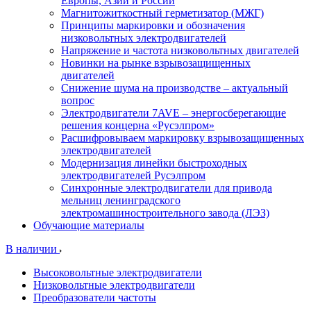
Европы, Азии и России
Магнитожиткостный герметизатор (МЖГ)
Принципы маркировки и обозначения
низковольтных электродвигателей
Напряжение и частота низковольтных двигателей
Новинки на рынке взрывозащищенных
двигателей
Снижение шума на производстве – актуальный
вопрос
Электродвигатели 7AVE – энергосберегающие
решения концерна «Русэлпром»
Расшифровываем маркировку взрывозащищенных
электродвигателей
Модернизация линейки быстроходных
электродвигателей Русэлпром
Синхронные электродвигатели для привода
мельниц ленинградского
электромашиностроительного завода (ЛЭЗ)
Обучающие материалы
В наличии
Высоковольтные электродвигатели
Низковольтные электродвигатели
Преобразователи частоты