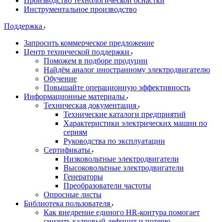
Производство технологической оснастки
Инструментальное производство
Поддержка
Запросить коммерческое предложение
Центр технической поддержки
Поможем в подборе продуции
Найдём аналог иностранному электродвигателю
Обучение
Повышайте операционную эффективность
Информационные материалы
Техническая документация
Технические каталоги предприятий
Характеристики электрических машин по
сериям
Руководства по эксплуатации
Сертификаты
Низковольтные электродвигатели
Высоковольтные электродвигатели
Генераторы
Преобразователи частоты
Опросные листы
Библиотека пользователя
Как внедрение единого HR-контура помогает
снизить кадровый дефицит и потерю