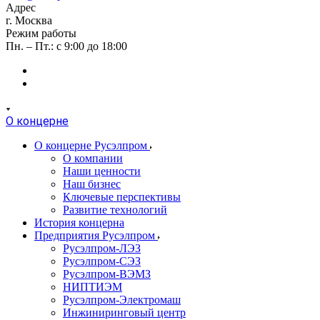
Адрес
г. Москва
Режим работы
Пн. – Пт.: с 9:00 до 18:00
О концерне
О концерне Русэлпром
О компании
Наши ценности
Наш бизнес
Ключевые перспективы
Развитие технологий
История концерна
Предприятия Русэлпром
Русэлпром-ЛЭЗ
Русэлпром-СЭЗ
Русэлпром-ВЭМЗ
НИПТИЭМ
Русэлпром-Электромаш
Инжиниринговый центр