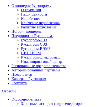
О концерне Русэлпром
О компании
Наши ценности
Наш бизнес
Ключевые перспективы
Развитие технологий
История концерна
Предприятия Русэлпром
Русэлпром-ЛЭЗ
Русэлпром-СЭЗ
Русэлпром-ВЭМЗ
НИПТИЭМ
Русэлпром-Электромаш
Инжиниринговый центр
Региональные представительства
Авторизированные партнеры
Пресс-центр
Карьера в Русэлпром
Контакты
Отрасли
Гидроэнергетика
Запасные части для гидрогенераторов