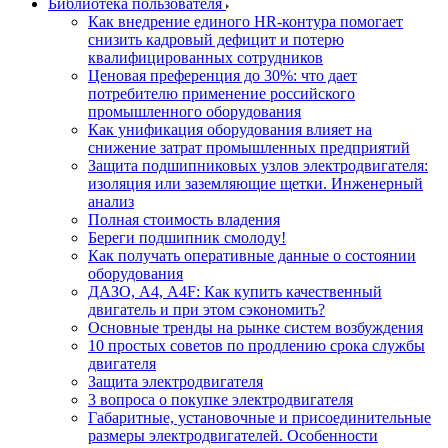
Библиотека пользователя
Как внедрение единого HR-контура помогает
снизить кадровый дефицит и потерю
квалифицированных сотрудников
Ценовая преференция до 30%: что дает
потребителю применение российского
промышленного оборудования
Как унификация оборудования влияет на
снижение затрат промышленных предприятий
Защита подшипниковых узлов электродвигателя:
изоляция или заземляющие щетки. Инженерный
анализ
Полная стоимость владения
Береги подшипник смолоду!
Как получать оперативные данные о состоянии
оборудования
ДАЗО, А4, А4F: Как купить качественный
двигатель и при этом сэкономить?
Основные тренды на рынке систем возбуждения
10 простых советов по продлению срока службы
двигателя
Защита электродвигателя
3 вопроса о покупке электродвигателя
Габаритные, установочные и присоединительные
размеры электродвигателей. Особенности