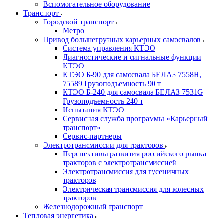
Вспомогательное оборудование
Транспорт
Городской транспорт
Метро
Привод большегрузных карьерных самосвалов
Система управления КТЭО
Диагностические и сигнальные функции
КТЭО
КТЭО Б-90 для самосвала БЕЛАЗ 7558H,
75589 Грузоподъемность 90 т
КТЭО Б-240 для самосвала БЕЛАЗ 7531G
Грузоподъемность 240 т
Испытания КТЭО
Сервисная служба программы «Карьерный
транспорт»
Сервис-партнеры
Электротрансмиссии для тракторов
Перспективы развития российского рынка
тракторов с электротрансмиссией
Электротрансмиссия для гусеничных
тракторов
Электрическая трансмиссия для колесных
тракторов
Железнодорожный транспорт
Тепловая энергетика