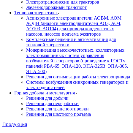
Электротрансмиссии для тракторов
Железнодорожный транспорт
Тепловая энергетика
Асинхронные электродвигатели АОВМ, АОМ,
АОДН (аналоги электродвигателей АО3, АО4,
АО103, АО104) для привода конденсатных
насосов, насосов подъема эжекторов
Комплексные решения и автоматизация для
тепловой энергетики
Модернизация высокочастотных, коллекторных,
электромашинных систем управления
возбудителей генераторов (приведение к ГОСТу
панелей РВА-65, ЭПА-120, ЭПА-325В, ЭПА-305,
ЭПА-500)
Решения для оптимизации работы электропривода
Системы возбуждения синхронных генераторов и
электродвигателей
Горная добыча и металлургия
Решения для добычи
Решения для переработки
Решения для транспортировки
Решения для шахтного подъема
Продукция