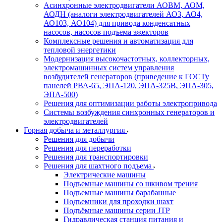
Асинхронные электродвигатели АОВМ, АОМ,
АОДН (аналоги электродвигателей АО3, АО4,
АО103, АО104) для привода конденсатных
насосов, насосов подъема эжекторов
Комплексные решения и автоматизация для
тепловой энергетики
Модернизация высокочастотных, коллекторных,
электромашинных систем управления
возбудителей генераторов (приведение к ГОСТу
панелей РВА-65, ЭПА-120, ЭПА-325В, ЭПА-305,
ЭПА-500)
Решения для оптимизации работы электропривода
Системы возбуждения синхронных генераторов и
электродвигателей
Горная добыча и металлургия
Решения для добычи
Решения для переработки
Решения для транспортировки
Решения для шахтного подъема
Электрические машины
Подъемные машины со шкивом трения
Подъемные машины барабанные
Подъемники для проходки шахт
Подъёмные машины серии JTP
Гидравлическая станция питания и