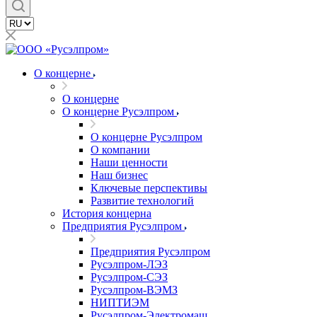
О концерне
О концерне
О концерне Русэлпром
О концерне Русэлпром
О компании
Наши ценности
Наш бизнес
Ключевые перспективы
Развитие технологий
История концерна
Предприятия Русэлпром
Предприятия Русэлпром
Русэлпром-ЛЭЗ
Русэлпром-СЭЗ
Русэлпром-ВЭМЗ
НИПТИЭМ
Русэлпром-Электромаш