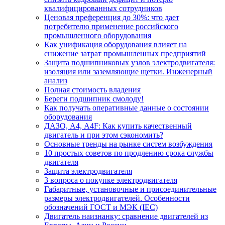
квалифицированных сотрудников
Ценовая преференция до 30%: что дает
потребителю применение российского
промышленного оборудования
Как унификация оборудования влияет на
снижение затрат промышленных предприятий
Защита подшипниковых узлов электродвигателя:
изоляция или заземляющие щетки. Инженерный
анализ
Полная стоимость владения
Береги подшипник смолоду!
Как получать оперативные данные о состоянии
оборудования
ДАЗО, А4, А4F: Как купить качественный
двигатель и при этом сэкономить?
Основные тренды на рынке систем возбуждения
10 простых советов по продлению срока службы
двигателя
Защита электродвигателя
3 вопроса о покупке электродвигателя
Габаритные, установочные и присоединительные
размеры электродвигателей. Особенности
обозначений ГОСТ и МЭК (IEC)
Двигатель наизнанку: сравнение двигателей из