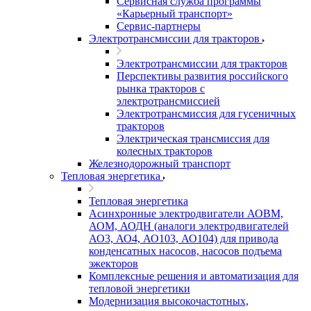
Сервисная служба программы
«Карьерный транспорт»
Сервис-партнеры
Электротрансмиссии для тракторов
Электротрансмиссии для тракторов
Перспективы развития российского
рынка тракторов с
электротрансмиссией
Электротрансмиссия для гусеничных
тракторов
Электрическая трансмиссия для
колесных тракторов
Железнодорожный транспорт
Тепловая энергетика
Тепловая энергетика
Асинхронные электродвигатели АОВМ,
АОМ, АОДН (аналоги электродвигателей
АО3, АО4, АО103, АО104) для привода
конденсатных насосов, насосов подъема
эжекторов
Комплексные решения и автоматизация для
тепловой энергетики
Модернизация высокочастотных,