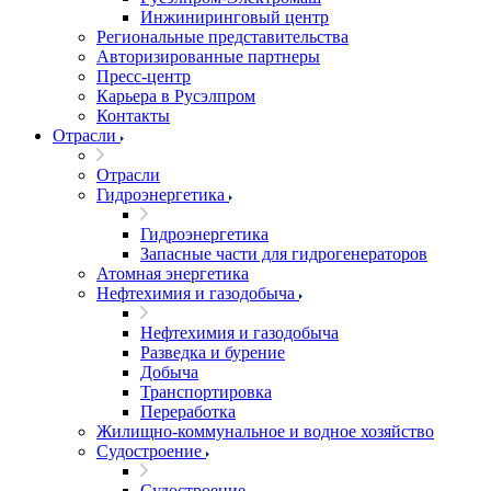
Инжиниринговый центр
Региональные представительства
Авторизированные партнеры
Пресс-центр
Карьера в Русэлпром
Контакты
Отрасли
Отрасли
Гидроэнергетика
Гидроэнергетика
Запасные части для гидрогенераторов
Атомная энергетика
Нефтехимия и газодобыча
Нефтехимия и газодобыча
Разведка и бурение
Добыча
Транспортировка
Переработка
Жилищно-коммунальное и водное хозяйство
Судостроение
Судостроение