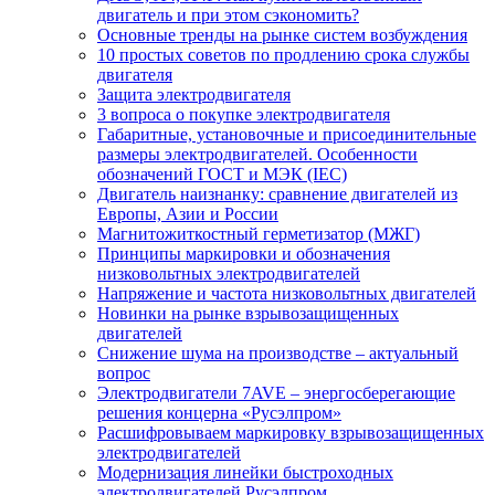
двигатель и при этом сэкономить?
Основные тренды на рынке систем возбуждения
10 простых советов по продлению срока службы
двигателя
Защита электродвигателя
3 вопроса о покупке электродвигателя
Габаритные, установочные и присоединительные
размеры электродвигателей. Особенности
обозначений ГОСТ и МЭК (IEC)
Двигатель наизнанку: сравнение двигателей из
Европы, Азии и России
Магнитожиткостный герметизатор (МЖГ)
Принципы маркировки и обозначения
низковольтных электродвигателей
Напряжение и частота низковольтных двигателей
Новинки на рынке взрывозащищенных
двигателей
Снижение шума на производстве – актуальный
вопрос
Электродвигатели 7AVE – энергосберегающие
решения концерна «Русэлпром»
Расшифровываем маркировку взрывозащищенных
электродвигателей
Модернизация линейки быстроходных
электродвигателей Русэлпром