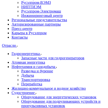
Русэлпром-ВЭМЗ
НИПТИЭМ
Русэлпром-Электромаш
Инжиниринговый центр
Региональные представительства
Авторизированные партнеры
Пресс-центр
Карьера в Русэлпром
Контакты
Отрасли
Гидроэнергетика
Запасные части для гидрогенераторов
Атомная энергетика
Нефтехимия и газодобыча
Разведка и бурение
Добыча
Транспортировка
Переработка
Жилищно-коммунальное и водное хозяйство
Судостроение
Оборудование для энергетических установок
Оборудование для подруливающих устройств и
пропульсивных установок