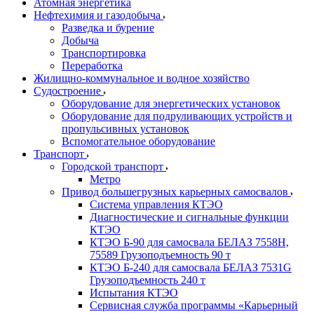
Атомная энергетика
Нефтехимия и газодобыча
Разведка и бурение
Добыча
Транспортировка
Переработка
Жилищно-коммунальное и водное хозяйство
Судостроение
Оборудование для энергетических установок
Оборудование для подруливающих устройств и
пропульсивных установок
Вспомогательное оборудование
Транспорт
Городской транспорт
Метро
Привод большегрузных карьерных самосвалов
Система управления КТЭО
Диагностические и сигнальные функции
КТЭО
КТЭО Б-90 для самосвала БЕЛАЗ 7558H,
75589 Грузоподъемность 90 т
КТЭО Б-240 для самосвала БЕЛАЗ 7531G
Грузоподъемность 240 т
Испытания КТЭО
Сервисная служба программы «Карьерный