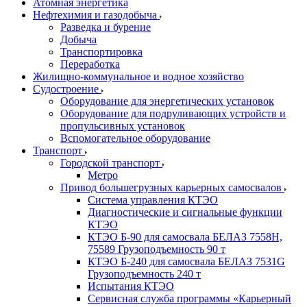
Атомная энергетика
Нефтехимия и газодобыча
Разведка и бурение
Добыча
Транспортировка
Переработка
Жилищно-коммунальное и водное хозяйство
Судостроение
Оборудование для энергетических установок
Оборудование для подруливающих устройств и
пропульсивных установок
Вспомогательное оборудование
Транспорт
Городской транспорт
Метро
Привод большегрузных карьерных самосвалов
Система управления КТЭО
Диагностические и сигнальные функции
КТЭО
КТЭО Б-90 для самосвала БЕЛАЗ 7558H,
75589 Грузоподъемность 90 т
КТЭО Б-240 для самосвала БЕЛАЗ 7531G
Грузоподъемность 240 т
Испытания КТЭО
Сервисная служба программы «Карьерный