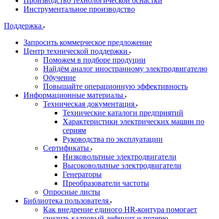
Производство технологической оснастки
Инструментальное производство
Поддержка
Запросить коммерческое предложение
Центр технической поддержки
Поможем в подборе продуции
Найдём аналог иностранному электродвигателю
Обучение
Повышайте операционную эффективность
Информационные материалы
Техническая документация
Технические каталоги предприятий
Характеристики электрических машин по
сериям
Руководства по эксплуатации
Сертификаты
Низковольтные электродвигатели
Высоковольтные электродвигатели
Генераторы
Преобразователи частоты
Опросные листы
Библиотека пользователя
Как внедрение единого HR-контура помогает
снизить кадровый дефицит и потерю