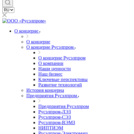
О концерне
О концерне
О концерне Русэлпром
О концерне Русэлпром
О компании
Наши ценности
Наш бизнес
Ключевые перспективы
Развитие технологий
История концерна
Предприятия Русэлпром
Предприятия Русэлпром
Русэлпром-ЛЭЗ
Русэлпром-СЭЗ
Русэлпром-ВЭМЗ
НИПТИЭМ
Русэлпром-Электромаш