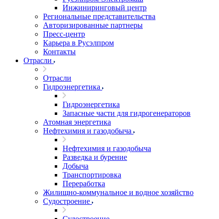
Инжиниринговый центр
Региональные представительства
Авторизированные партнеры
Пресс-центр
Карьера в Русэлпром
Контакты
Отрасли
Отрасли
Гидроэнергетика
Гидроэнергетика
Запасные части для гидрогенераторов
Атомная энергетика
Нефтехимия и газодобыча
Нефтехимия и газодобыча
Разведка и бурение
Добыча
Транспортировка
Переработка
Жилищно-коммунальное и водное хозяйство
Судостроение
Судостроение