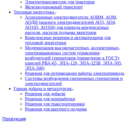
Электротрансмиссии для тракторов
Железнодорожный транспорт
Тепловая энергетика
Асинхронные электродвигатели АОВМ, АОМ,
АОДН (аналоги электродвигателей АО3, АО4,
АО103, АО104) для привода конденсатных
насосов, насосов подъема эжекторов
Комплексные решения и автоматизация для
тепловой энергетики
Модернизация высокочастотных, коллекторных,
электромашинных систем управления
возбудителей генераторов (приведение к ГОСТу
панелей РВА-65, ЭПА-120, ЭПА-325В, ЭПА-305,
ЭПА-500)
Решения для оптимизации работы электропривода
Системы возбуждения синхронных генераторов и
электродвигателей
Горная добыча и металлургия
Решения для добычи
Решения для переработки
Решения для транспортировки
Решения для шахтного подъема
Продукция