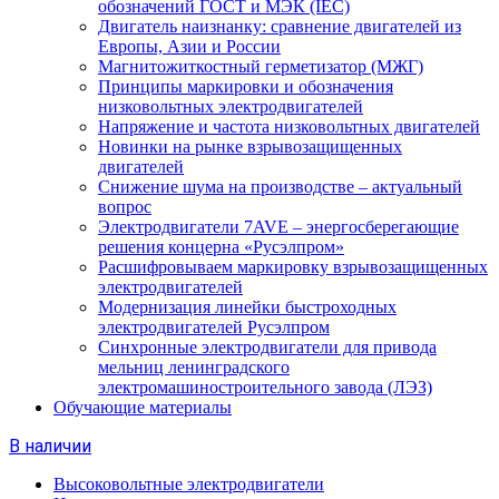
обозначений ГОСТ и МЭК (IEC)
Двигатель наизнанку: сравнение двигателей из
Европы, Азии и России
Магнитожиткостный герметизатор (МЖГ)
Принципы маркировки и обозначения
низковольтных электродвигателей
Напряжение и частота низковольтных двигателей
Новинки на рынке взрывозащищенных
двигателей
Снижение шума на производстве – актуальный
вопрос
Электродвигатели 7AVE – энергосберегающие
решения концерна «Русэлпром»
Расшифровываем маркировку взрывозащищенных
электродвигателей
Модернизация линейки быстроходных
электродвигателей Русэлпром
Синхронные электродвигатели для привода
мельниц ленинградского
электромашиностроительного завода (ЛЭЗ)
Обучающие материалы
В наличии
Высоковольтные электродвигатели