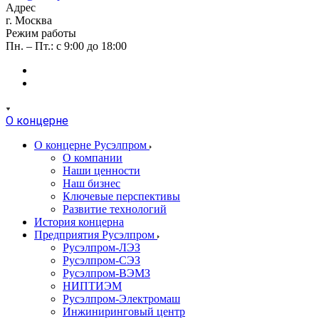
Адрес
г. Москва
Режим работы
Пн. – Пт.: с 9:00 до 18:00
О концерне
О концерне Русэлпром
О компании
Наши ценности
Наш бизнес
Ключевые перспективы
Развитие технологий
История концерна
Предприятия Русэлпром
Русэлпром-ЛЭЗ
Русэлпром-СЭЗ
Русэлпром-ВЭМЗ
НИПТИЭМ
Русэлпром-Электромаш
Инжиниринговый центр