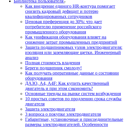
Библиотека пользователя
Как внедрение единого HR-контура помогает
снизить кадровый дефицит и потерю
квалифицированных сотрудников
Ценовая преференция до 30%: что дает
потребителю применение российского
промышленного оборудования
Как унификация оборудования влияет на
снижение затрат промышленных предприятий
Защита подшипниковых узлов электродвигателя:
изоляция или заземляющие щетки. Инженерный
анализ
Полная стоимость владения
Береги подшипник смолоду!
Как получать оперативные данные о состоянии
оборудования
ДАЗО, А4, А4F: Как купить качественный
двигатель и при этом сэкономить?
Основные тренды на рынке систем возбуждения
10 простых советов по продлению срока службы
двигателя
Защита электродвигателя
3 вопроса о покупке электродвигателя
Габаритные, установочные и присоединительные
размеры электродвигателей. Особенности