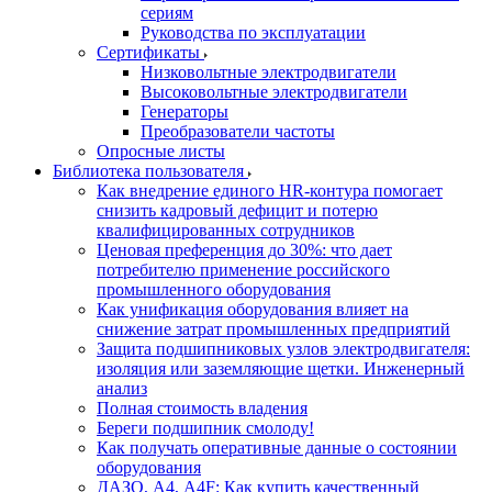
сериям
Руководства по эксплуатации
Сертификаты
Низковольтные электродвигатели
Высоковольтные электродвигатели
Генераторы
Преобразователи частоты
Опросные листы
Библиотека пользователя
Как внедрение единого HR-контура помогает
снизить кадровый дефицит и потерю
квалифицированных сотрудников
Ценовая преференция до 30%: что дает
потребителю применение российского
промышленного оборудования
Как унификация оборудования влияет на
снижение затрат промышленных предприятий
Защита подшипниковых узлов электродвигателя:
изоляция или заземляющие щетки. Инженерный
анализ
Полная стоимость владения
Береги подшипник смолоду!
Как получать оперативные данные о состоянии
оборудования
ДАЗО, А4, А4F: Как купить качественный