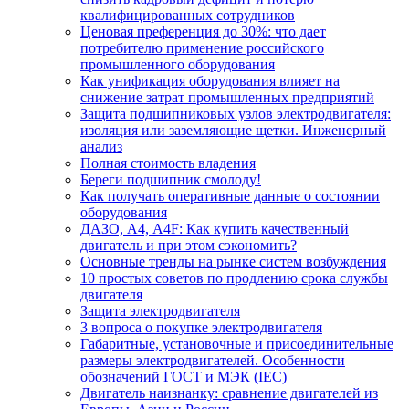
квалифицированных сотрудников
Ценовая преференция до 30%: что дает
потребителю применение российского
промышленного оборудования
Как унификация оборудования влияет на
снижение затрат промышленных предприятий
Защита подшипниковых узлов электродвигателя:
изоляция или заземляющие щетки. Инженерный
анализ
Полная стоимость владения
Береги подшипник смолоду!
Как получать оперативные данные о состоянии
оборудования
ДАЗО, А4, А4F: Как купить качественный
двигатель и при этом сэкономить?
Основные тренды на рынке систем возбуждения
10 простых советов по продлению срока службы
двигателя
Защита электродвигателя
3 вопроса о покупке электродвигателя
Габаритные, установочные и присоединительные
размеры электродвигателей. Особенности
обозначений ГОСТ и МЭК (IEC)
Двигатель наизнанку: сравнение двигателей из