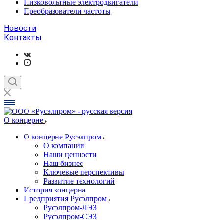
Низковольтные электродвигатели
Преобразователи частоты
Новости
Контакты
О концерне
О концерне Русэлпром
О компании
Наши ценности
Наш бизнес
Ключевые перспективы
Развитие технологий
История концерна
Предприятия Русэлпром
Русэлпром-ЛЭЗ
Русэлпром-СЭЗ