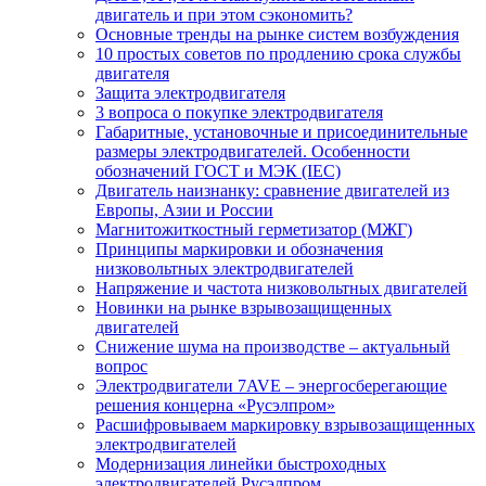
двигатель и при этом сэкономить?
Основные тренды на рынке систем возбуждения
10 простых советов по продлению срока службы
двигателя
Защита электродвигателя
3 вопроса о покупке электродвигателя
Габаритные, установочные и присоединительные
размеры электродвигателей. Особенности
обозначений ГОСТ и МЭК (IEC)
Двигатель наизнанку: сравнение двигателей из
Европы, Азии и России
Магнитожиткостный герметизатор (МЖГ)
Принципы маркировки и обозначения
низковольтных электродвигателей
Напряжение и частота низковольтных двигателей
Новинки на рынке взрывозащищенных
двигателей
Снижение шума на производстве – актуальный
вопрос
Электродвигатели 7AVE – энергосберегающие
решения концерна «Русэлпром»
Расшифровываем маркировку взрывозащищенных
электродвигателей
Модернизация линейки быстроходных
электродвигателей Русэлпром