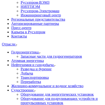
Русэлпром-ВЭМЗ
НИПТИЭМ
Русэлпром-Электромаш
Инжиниринговый центр
Региональные представительства
Авторизированные партнеры
Пресс-центр
Карьера в Русэлпром
Контакты
Отрасли
Гидроэнергетика
Запасные части для гидрогенераторов
Атомная энергетика
Нефтехимия и газодобыча
Разведка и бурение
Добыча
Транспортировка
Переработка
Жилищно-коммунальное и водное хозяйство
Судостроение
Оборудование для энергетических установок
Оборудование для подруливающих устройств и
пропульсивных установок