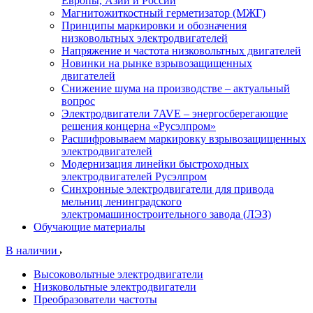
Европы, Азии и России
Магнитожиткостный герметизатор (МЖГ)
Принципы маркировки и обозначения
низковольтных электродвигателей
Напряжение и частота низковольтных двигателей
Новинки на рынке взрывозащищенных
двигателей
Снижение шума на производстве – актуальный
вопрос
Электродвигатели 7AVE – энергосберегающие
решения концерна «Русэлпром»
Расшифровываем маркировку взрывозащищенных
электродвигателей
Модернизация линейки быстроходных
электродвигателей Русэлпром
Синхронные электродвигатели для привода
мельниц ленинградского
электромашиностроительного завода (ЛЭЗ)
Обучающие материалы
В наличии
Высоковольтные электродвигатели
Низковольтные электродвигатели
Преобразователи частоты