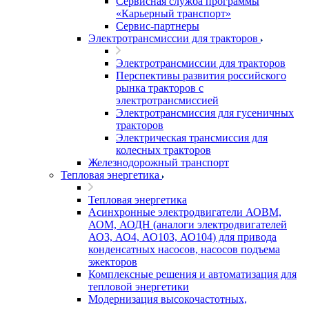
Сервисная служба программы
«Карьерный транспорт»
Сервис-партнеры
Электротрансмиссии для тракторов
Электротрансмиссии для тракторов
Перспективы развития российского
рынка тракторов с
электротрансмиссией
Электротрансмиссия для гусеничных
тракторов
Электрическая трансмиссия для
колесных тракторов
Железнодорожный транспорт
Тепловая энергетика
Тепловая энергетика
Асинхронные электродвигатели АОВМ,
АОМ, АОДН (аналоги электродвигателей
АО3, АО4, АО103, АО104) для привода
конденсатных насосов, насосов подъема
эжекторов
Комплексные решения и автоматизация для
тепловой энергетики
Модернизация высокочастотных,