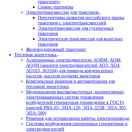
транспорт»
Сервис-партнеры
Электротрансмиссии для тракторов
Перспективы развития российского рынка
тракторов с электротрансмиссией
Электротрансмиссия для гусеничных
тракторов
Электрическая трансмиссия для колесных
тракторов
Железнодорожный транспорт
Тепловая энергетика
Асинхронные электродвигатели АОВМ, АОМ,
АОДН (аналоги электродвигателей АО3, АО4,
АО103, АО104) для привода конденсатных
насосов, насосов подъема эжекторов
Комплексные решения и автоматизация для
тепловой энергетики
Модернизация высокочастотных, коллекторных,
электромашинных систем управления
возбудителей генераторов (приведение к ГОСТу
панелей РВА-65, ЭПА-120, ЭПА-325В, ЭПА-305,
ЭПА-500)
Решения для оптимизации работы электропривода
Системы возбуждения синхронных генераторов и
электродвигателей