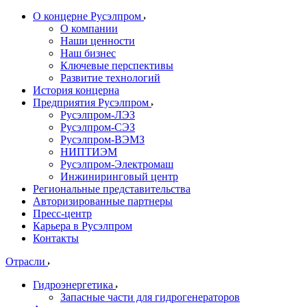
О концерне Русэлпром
О компании
Наши ценности
Наш бизнес
Ключевые перспективы
Развитие технологий
История концерна
Предприятия Русэлпром
Русэлпром-ЛЭЗ
Русэлпром-СЭЗ
Русэлпром-ВЭМЗ
НИПТИЭМ
Русэлпром-Электромаш
Инжиниринговый центр
Региональные представительства
Авторизированные партнеры
Пресс-центр
Карьера в Русэлпром
Контакты
Отрасли
Гидроэнергетика
Запасные части для гидрогенераторов