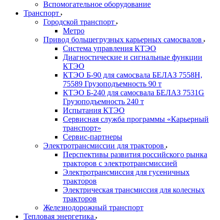
Вспомогательное оборудование
Транспорт
Городской транспорт
Метро
Привод большегрузных карьерных самосвалов
Система управления КТЭО
Диагностические и сигнальные функции
КТЭО
КТЭО Б-90 для самосвала БЕЛАЗ 7558H,
75589 Грузоподъемность 90 т
КТЭО Б-240 для самосвала БЕЛАЗ 7531G
Грузоподъемность 240 т
Испытания КТЭО
Сервисная служба программы «Карьерный
транспорт»
Сервис-партнеры
Электротрансмиссии для тракторов
Перспективы развития российского рынка
тракторов с электротрансмиссией
Электротрансмиссия для гусеничных
тракторов
Электрическая трансмиссия для колесных
тракторов
Железнодорожный транспорт
Тепловая энергетика