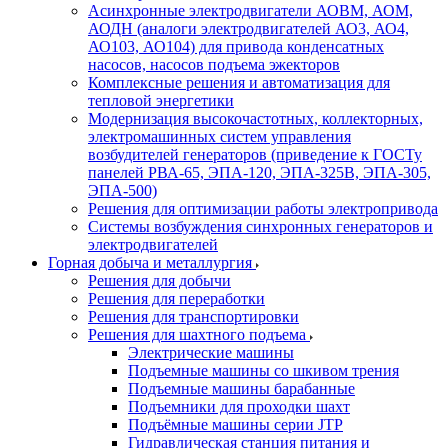
Асинхронные электродвигатели АОВМ, АОМ,
АОДН (аналоги электродвигателей АО3, АО4,
АО103, АО104) для привода конденсатных
насосов, насосов подъема эжекторов
Комплексные решения и автоматизация для
тепловой энергетики
Модернизация высокочастотных, коллекторных,
электромашинных систем управления
возбудителей генераторов (приведение к ГОСТу
панелей РВА-65, ЭПА-120, ЭПА-325В, ЭПА-305,
ЭПА-500)
Решения для оптимизации работы электропривода
Системы возбуждения синхронных генераторов и
электродвигателей
Горная добыча и металлургия
Решения для добычи
Решения для переработки
Решения для транспортировки
Решения для шахтного подъема
Электрические машины
Подъемные машины со шкивом трения
Подъемные машины барабанные
Подъемники для проходки шахт
Подъёмные машины серии JTP
Гидравлическая станция питания и