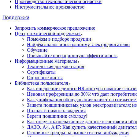
Производство технологической оснастки
Инструментальное производство
Поддержка
Запросить коммерческое предложение
Центр технической поддержки
Поможем в подборе продуции
Найдём аналог иностранному электродвигателю
Обучение
Повышайте операционную эффективность
Информационные материалы
Техническая документация
Сертификаты
Опросные листы
Библиотека пользователя
Как внедрение единого HR-контура помогает сниз
Ценовая преференция до 30%: что дает потребите
Как унификация оборудования влияет на снижение
Защита подшипниковых узлов электродвигателя: и
Полная стоимость владения
Береги подшипник смолоду!
Как получать оперативные данные о состоянии обо
ДАЗО, А4, А4F: Как купить качественный двигател
Основные тренды на рынке систем возбуждения