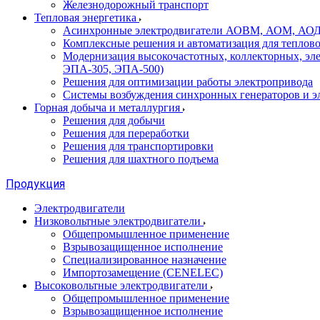
Железнодорожный транспорт
Тепловая энергетика
Асинхронные электродвигатели АОВМ, АОМ, АОДН (
Комплексные решения и автоматизация для теплов
Модернизация высокочастотных, коллекторных, эл
ЭПА-305, ЭПА-500)
Решения для оптимизации работы электропривода
Системы возбуждения синхронных генераторов и э
Горная добыча и металлургия
Решения для добычи
Решения для переработки
Решения для транспортировки
Решения для шахтного подъема
Продукция
Электродвигатели
Низковольтные электродвигатели
Общепромышленное применение
Взрывозащищенное исполнение
Специализированное назначение
Импортозамещение (CENELEC)
Высоковольтные электродвигатели
Общепромышленное применение
Взрывозащищенное исполнение