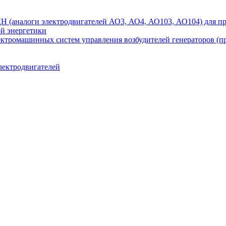
аналоги электродвигателей АО3, АО4, АО103, АО104) для при
ой энергетики
ектромашинных систем управления возбудителей генераторов (
лектродвигателей