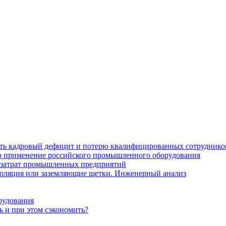
ить кадровый дефицит и потерю квалифицированных сотруднико
лю применение российского промышленного оборудования
 затрат промышленных предприятий
золяция или заземляющие щетки. Инженерный анализ
рудования
ь и при этом сэкономить?