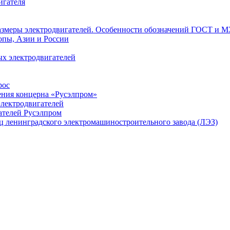
игателя
азмеры электродвигателей. Особенности обозначений ГОСТ и М
опы, Азии и России
х электродвигателей
рос
ения концерна «Русэлпром»
лектродвигателей
ателей Русэлпром
ц ленинградского электромашиностроительного завода (ЛЭЗ)