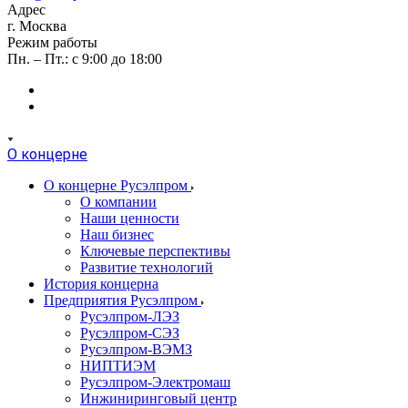
Адрес
г. Москва
Режим работы
Пн. – Пт.: с 9:00 до 18:00
О концерне
О концерне Русэлпром
О компании
Наши ценности
Наш бизнес
Ключевые перспективы
Развитие технологий
История концерна
Предприятия Русэлпром
Русэлпром-ЛЭЗ
Русэлпром-СЭЗ
Русэлпром-ВЭМЗ
НИПТИЭМ
Русэлпром-Электромаш
Инжиниринговый центр