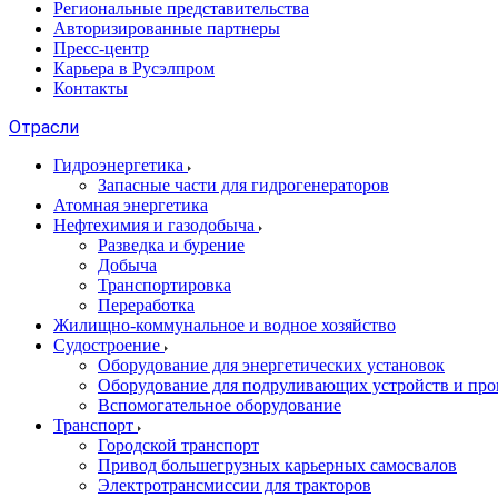
Региональные представительства
Авторизированные партнеры
Пресс-центр
Карьера в Русэлпром
Контакты
Отрасли
Гидроэнергетика
Запасные части для гидрогенераторов
Атомная энергетика
Нефтехимия и газодобыча
Разведка и бурение
Добыча
Транспортировка
Переработка
Жилищно-коммунальное и водное хозяйство
Судостроение
Оборудование для энергетических установок
Оборудование для подруливающих устройств и про
Вспомогательное оборудование
Транспорт
Городской транспорт
Привод большегрузных карьерных самосвалов
Электротрансмиссии для тракторов