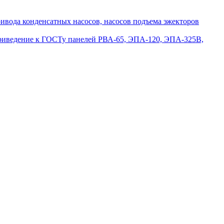
вода конденсатных насосов, насосов подъема эжекторов
приведение к ГОСТу панелей РВА-65, ЭПА-120, ЭПА-325В,