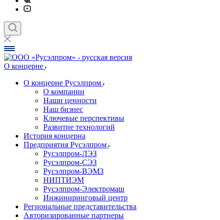
О концерне
О концерне Русэлпром
О компании
Наши ценности
Наш бизнес
Ключевые перспективы
Развитие технологий
История концерна
Предприятия Русэлпром
Русэлпром-ЛЭЗ
Русэлпром-СЭЗ
Русэлпром-ВЭМЗ
НИПТИЭМ
Русэлпром-Электромаш
Инжиниринговый центр
Региональные представительства
Авторизированные партнеры