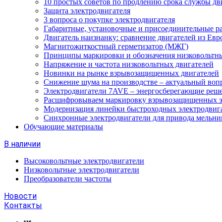
10 простых советов по продлению срока службы дв
Защита электродвигателя
3 вопроса о покупке электродвигателя
Габаритные, установочные и присоединительные р
Двигатель наизнанку: сравнение двигателей из Евр
Магнитожиткостный герметизатор (МЖГ)
Принципы маркировки и обозначения низковольтны
Напряжение и частота низковольтных двигателей
Новинки на рынке взрывозащищенных двигателей
Снижение шума на производстве – актуальный воп
Электродвигатели 7AVE – энергосберегающие реш
Расшифровываем маркировку взрывозащищенных э
Модернизация линейки быстроходных электродвиг
Синхронные электродвигатели для привода мельни
Обучающие материалы
В наличии
Высоковольтные электродвигатели
Низковольтные электродвигатели
Преобразователи частоты
Новости
Контакты