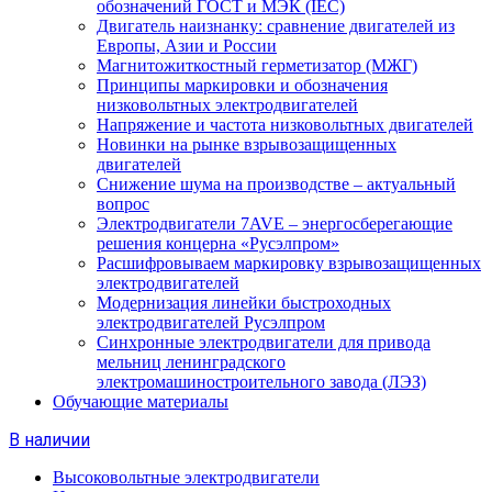
обозначений ГОСТ и МЭК (IEC)
Двигатель наизнанку: сравнение двигателей из
Европы, Азии и России
Магнитожиткостный герметизатор (МЖГ)
Принципы маркировки и обозначения
низковольтных электродвигателей
Напряжение и частота низковольтных двигателей
Новинки на рынке взрывозащищенных
двигателей
Снижение шума на производстве – актуальный
вопрос
Электродвигатели 7AVE – энергосберегающие
решения концерна «Русэлпром»
Расшифровываем маркировку взрывозащищенных
электродвигателей
Модернизация линейки быстроходных
электродвигателей Русэлпром
Синхронные электродвигатели для привода
мельниц ленинградского
электромашиностроительного завода (ЛЭЗ)
Обучающие материалы
В наличии
Высоковольтные электродвигатели