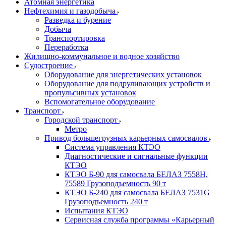
Атомная энергетика
Нефтехимия и газодобыча
Разведка и бурение
Добыча
Транспортировка
Переработка
Жилищно-коммунальное и водное хозяйство
Судостроение
Оборудование для энергетических установок
Оборудование для подруливающих устройств и
пропульсивных установок
Вспомогательное оборудование
Транспорт
Городской транспорт
Метро
Привод большегрузных карьерных самосвалов
Система управления КТЭО
Диагностические и сигнальные функции
КТЭО
КТЭО Б-90 для самосвала БЕЛАЗ 7558H,
75589 Грузоподъемность 90 т
КТЭО Б-240 для самосвала БЕЛАЗ 7531G
Грузоподъемность 240 т
Испытания КТЭО
Сервисная служба программы «Карьерный