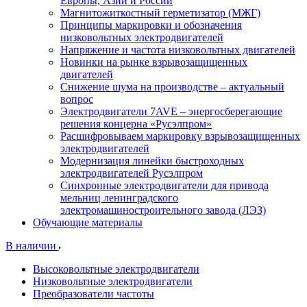
Европы, Азии и России
Магнитожиткостный герметизатор (МЖГ)
Принципы маркировки и обозначения
низковольтных электродвигателей
Напряжение и частота низковольтных двигателей
Новинки на рынке взрывозащищенных
двигателей
Снижение шума на производстве – актуальный
вопрос
Электродвигатели 7AVE – энергосберегающие
решения концерна «Русэлпром»
Расшифровываем маркировку взрывозащищенных
электродвигателей
Модернизация линейки быстроходных
электродвигателей Русэлпром
Синхронные электродвигатели для привода
мельниц ленинградского
электромашиностроительного завода (ЛЭЗ)
Обучающие материалы
В наличии
Высоковольтные электродвигатели
Низковольтные электродвигатели
Преобразователи частоты