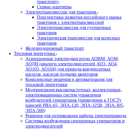
транспорт»
Сервис-партнеры
Электротрансмиссии для тракторов
Перспективы развития российского рынка
тракторов с электротрансмиссией
Электротрансмиссия для гусеничных
тракторов
Электрическая трансмиссия для колесных
тракторов
Железнодорожный транспорт
Тепловая энергетика
Асинхронные электродвигатели АОВМ, АОМ,
АОДН (аналоги электродвигателей АО3, АО4,
АО103, АО104) для привода конденсатных
насосов, насосов подъема эжекторов
Комплексные решения и автоматизация для
тепловой энергетики
Модернизация высокочастотных, коллекторных,
электромашинных систем управления
возбудителей генераторов (приведение к ГОСТу
панелей РВА-65, ЭПА-120, ЭПА-325В, ЭПА-305,
ЭПА-500)
Решения для оптимизации работы электропривода
Системы возбуждения синхронных генераторов и
электродвигателей