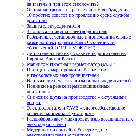
двигатель и при этом сэкономить?
Основные тренды на рынке систем возбуждения
10 простых советов по продлению срока службы
двигателя
Защита электродвигателя
3 вопроса о покупке электродвигателя
Габаритные, установочные и присоединительные
размеры электродвигателей. Особенности
обозначений ГОСТ и МЭК (IEC)
Двигатель наизнанку: сравнение двигателей из
Европы, Азии и России
Магнитожиткостный герметизатор (МЖГ)
Принципы маркировки и обозначения
низковольтных электродвигателей
Напряжение и частота низковольтных двигателей
Новинки на рынке взрывозащищенных
двигателей
Снижение шума на производстве – актуальный
вопрос
Электродвигатели 7AVE – энергосберегающие
решения концерна «Русэлпром»
Расшифровываем маркировку взрывозащищенных
электродвигателей
Модернизация линейки быстроходных
электродвигателей Русэлпром