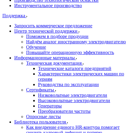
Производство технологической оснастки
Инструментальное производство
Поддержка
Запросить коммерческое предложение
Центр технической поддержки
Поможем в подборе продуции
Найдём аналог иностранному электродвигателю
Обучение
Повышайте операционную эффективность
Информационные материалы
Техническая документация
Технические каталоги предприятий
Характеристики электрических машин по
сериям
Руководства по эксплуатации
Сертификаты
Низковольтные электродвигатели
Высоковольтные электродвигатели
Генераторы
Преобразователи частоты
Опросные листы
Библиотека пользователя
Как внедрение единого HR-контура помогает
снизить кадровый дефицит и потерю