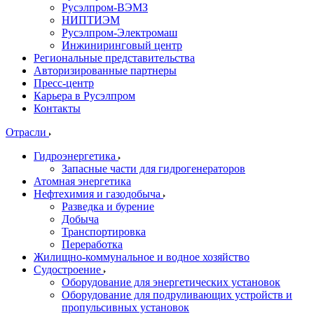
Русэлпром-ВЭМЗ
НИПТИЭМ
Русэлпром-Электромаш
Инжиниринговый центр
Региональные представительства
Авторизированные партнеры
Пресс-центр
Карьера в Русэлпром
Контакты
Отрасли
Гидроэнергетика
Запасные части для гидрогенераторов
Атомная энергетика
Нефтехимия и газодобыча
Разведка и бурение
Добыча
Транспортировка
Переработка
Жилищно-коммунальное и водное хозяйство
Судостроение
Оборудование для энергетических установок
Оборудование для подруливающих устройств и
пропульсивных установок