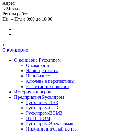
Адрес
г. Москва
Режим работы
Пн. – Пт.: с 9:00 до 18:00
О концерне
О концерне Русэлпром
О компании
Наши ценности
Наш бизнес
Ключевые перспективы
Развитие технологий
История концерна
Предприятия Русэлпром
Русэлпром-ЛЭЗ
Русэлпром-СЭЗ
Русэлпром-ВЭМЗ
НИПТИЭМ
Русэлпром-Электромаш
Инжиниринговый центр