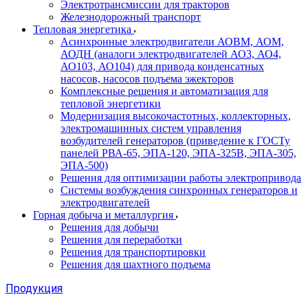
Электротрансмиссии для тракторов
Железнодорожный транспорт
Тепловая энергетика
Асинхронные электродвигатели АОВМ, АОМ,
АОДН (аналоги электродвигателей АО3, АО4,
АО103, АО104) для привода конденсатных
насосов, насосов подъема эжекторов
Комплексные решения и автоматизация для
тепловой энергетики
Модернизация высокочастотных, коллекторных,
электромашинных систем управления
возбудителей генераторов (приведение к ГОСТу
панелей РВА-65, ЭПА-120, ЭПА-325В, ЭПА-305,
ЭПА-500)
Решения для оптимизации работы электропривода
Системы возбуждения синхронных генераторов и
электродвигателей
Горная добыча и металлургия
Решения для добычи
Решения для переработки
Решения для транспортировки
Решения для шахтного подъема
Продукция