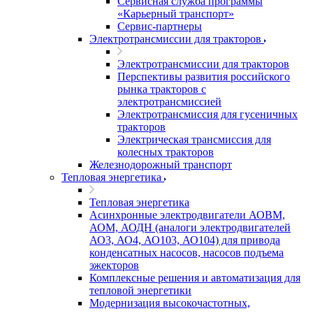
Сервисная служба программы
«Карьерный транспорт»
Сервис-партнеры
Электротрансмиссии для тракторов
Электротрансмиссии для тракторов
Перспективы развития российского
рынка тракторов с
электротрансмиссией
Электротрансмиссия для гусеничных
тракторов
Электрическая трансмиссия для
колесных тракторов
Железнодорожный транспорт
Тепловая энергетика
Тепловая энергетика
Асинхронные электродвигатели АОВМ,
АОМ, АОДН (аналоги электродвигателей
АО3, АО4, АО103, АО104) для привода
конденсатных насосов, насосов подъема
эжекторов
Комплексные решения и автоматизация для
тепловой энергетики
Модернизация высокочастотных,