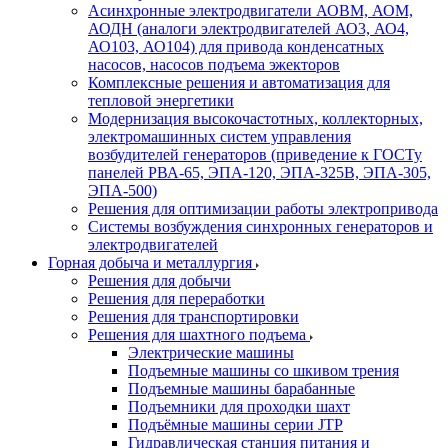
Асинхронные электродвигатели АОВМ, АОМ,
АОДН (аналоги электродвигателей АО3, АО4,
АО103, АО104) для привода конденсатных
насосов, насосов подъема эжекторов
Комплексные решения и автоматизация для
тепловой энергетики
Модернизация высокочастотных, коллекторных,
электромашинных систем управления
возбудителей генераторов (приведение к ГОСТу
панелей РВА-65, ЭПА-120, ЭПА-325В, ЭПА-305,
ЭПА-500)
Решения для оптимизации работы электропривода
Системы возбуждения синхронных генераторов и
электродвигателей
Горная добыча и металлургия
Решения для добычи
Решения для переработки
Решения для транспортировки
Решения для шахтного подъема
Электрические машины
Подъемные машины со шкивом трения
Подъемные машины барабанные
Подъемники для проходки шахт
Подъёмные машины серии JTP
Гидравлическая станция питания и