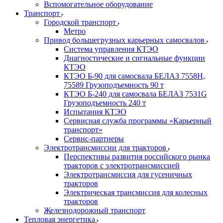
Вспомогательное оборудование
Транспорт
Городской транспорт
Метро
Привод большегрузных карьерных самосвалов
Система управления КТЭО
Диагностические и сигнальные функции
КТЭО
КТЭО Б-90 для самосвала БЕЛАЗ 7558H,
75589 Грузоподъемность 90 т
КТЭО Б-240 для самосвала БЕЛАЗ 7531G
Грузоподъемность 240 т
Испытания КТЭО
Сервисная служба программы «Карьерный
транспорт»
Сервис-партнеры
Электротрансмиссии для тракторов
Перспективы развития российского рынка
тракторов с электротрансмиссией
Электротрансмиссия для гусеничных
тракторов
Электрическая трансмиссия для колесных
тракторов
Железнодорожный транспорт
Тепловая энергетика