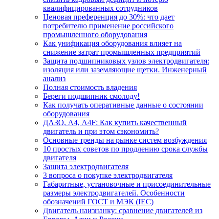
квалифицированных сотрудников
Ценовая преференция до 30%: что дает
потребителю применение российского
промышленного оборудования
Как унификация оборудования влияет на
снижение затрат промышленных предприятий
Защита подшипниковых узлов электродвигателя:
изоляция или заземляющие щетки. Инженерный
анализ
Полная стоимость владения
Береги подшипник смолоду!
Как получать оперативные данные о состоянии
оборудования
ДАЗО, А4, А4F: Как купить качественный
двигатель и при этом сэкономить?
Основные тренды на рынке систем возбуждения
10 простых советов по продлению срока службы
двигателя
Защита электродвигателя
3 вопроса о покупке электродвигателя
Габаритные, установочные и присоединительные
размеры электродвигателей. Особенности
обозначений ГОСТ и МЭК (IEC)
Двигатель наизнанку: сравнение двигателей из