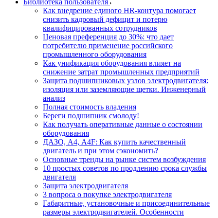
Библиотека пользователя
Как внедрение единого HR-контура помогает
снизить кадровый дефицит и потерю
квалифицированных сотрудников
Ценовая преференция до 30%: что дает
потребителю применение российского
промышленного оборудования
Как унификация оборудования влияет на
снижение затрат промышленных предприятий
Защита подшипниковых узлов электродвигателя:
изоляция или заземляющие щетки. Инженерный
анализ
Полная стоимость владения
Береги подшипник смолоду!
Как получать оперативные данные о состоянии
оборудования
ДАЗО, А4, А4F: Как купить качественный
двигатель и при этом сэкономить?
Основные тренды на рынке систем возбуждения
10 простых советов по продлению срока службы
двигателя
Защита электродвигателя
3 вопроса о покупке электродвигателя
Габаритные, установочные и присоединительные
размеры электродвигателей. Особенности