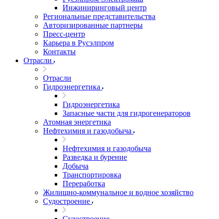
Инжиниринговый центр
Региональные представительства
Авторизированные партнеры
Пресс-центр
Карьера в Русэлпром
Контакты
Отрасли
Отрасли
Гидроэнергетика
Гидроэнергетика
Запасные части для гидрогенераторов
Атомная энергетика
Нефтехимия и газодобыча
Нефтехимия и газодобыча
Разведка и бурение
Добыча
Транспортировка
Переработка
Жилищно-коммунальное и водное хозяйство
Судостроение
Судостроение