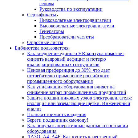
сериям
Руководства по эксплуатации
Сертификаты
Низковольтные электродвигатели
Высоковольтные электродвигатели
Генераторы
Преобразователи частоты
Опросные листы
Библиотека пользователя
Как внедрение единого HR-контура помогает
снизить кадровый дефицит и потерю
квалифицированных сотрудников
Ценовая преференция до 30%: что дает
потребителю применение российского
промышленного оборудования
Как унификация оборудования влияет на
снижение затрат промышленных предприятий
Защита подшипниковых узлов электродвигателя:
изоляция или заземляющие щетки. Инженерный
анализ
Полная стоимость владения
Береги подшипник смолоду!
Как получать оперативные данные о состоянии
оборудования
ДАЗО, А4, А4F: Как купить качественный