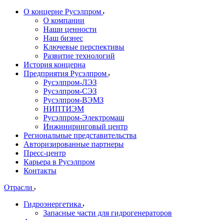
О концерне Русэлпром
О компании
Наши ценности
Наш бизнес
Ключевые перспективы
Развитие технологий
История концерна
Предприятия Русэлпром
Русэлпром-ЛЭЗ
Русэлпром-СЭЗ
Русэлпром-ВЭМЗ
НИПТИЭМ
Русэлпром-Электромаш
Инжиниринговый центр
Региональные представительства
Авторизированные партнеры
Пресс-центр
Карьера в Русэлпром
Контакты
Отрасли
Гидроэнергетика
Запасные части для гидрогенераторов