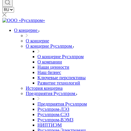
О концерне
О концерне
О концерне Русэлпром
О концерне Русэлпром
О компании
Наши ценности
Наш бизнес
Ключевые перспективы
Развитие технологий
История концерна
Предприятия Русэлпром
Предприятия Русэлпром
Русэлпром-ЛЭЗ
Русэлпром-СЭЗ
Русэлпром-ВЭМЗ
НИПТИЭМ
Русэлпром-Электромаш