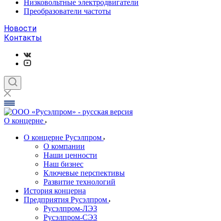
Низковольтные электродвигатели
Преобразователи частоты
Новости
Контакты
О концерне
О концерне Русэлпром
О компании
Наши ценности
Наш бизнес
Ключевые перспективы
Развитие технологий
История концерна
Предприятия Русэлпром
Русэлпром-ЛЭЗ
Русэлпром-СЭЗ