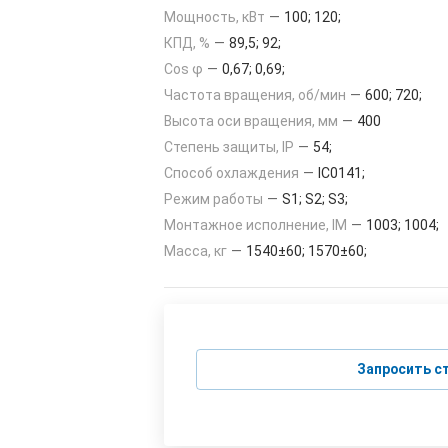
Мощность, кВт
—
100; 120;
КПД, %
—
89,5; 92;
Cos φ
—
0,67; 0,69;
Частота вращения, об/мин
—
600; 720;
Высота оси вращения, мм
—
400
Степень защиты, IP
—
54;
Способ охлаждения
—
IC0141;
Режим работы
—
S1; S2; S3;
Монтажное исполнение, IM
—
1003; 1004;
Масса, кг
—
1540±60; 1570±60;
Запросить с