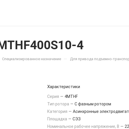
4MTHF400S10-4
—
Специализированное назначение
Для привода подъемно-транспо
Характеристики
Серия
—
4MTHF
Тип ротора
—
С фазным ротором
Категория
—
Асинхронные электродвигат
Площадка
—
СЭЗ
Номинальное рабочее напряжение, В
—
22