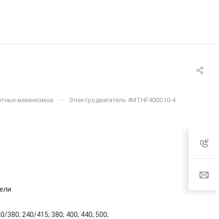
—
ртных механизмов
Электродвигатель 4MTHF400S10-4
ели
0/380; 240/415; 380; 400; 440; 500;