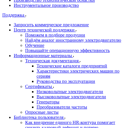
Производство технологической оснастки
Инструментальное производство
Поддержка
Запросить коммерческое предложение
Центр технической поддержки
Поможем в подборе продуции
Найдём аналог иностранному электродвигателю
Обучение
Повышайте операционную эффективность
Информационные материалы
Техническая документация
Технические каталоги предприятий
Характеристики электрических машин по
сериям
Руководства по эксплуатации
Сертификаты
Низковольтные электродвигатели
Высоковольтные электродвигатели
Генераторы
Преобразователи частоты
Опросные листы
Библиотека пользователя
Как внедрение единого HR-контура помогает
снизить кадровый дефицит и потерю