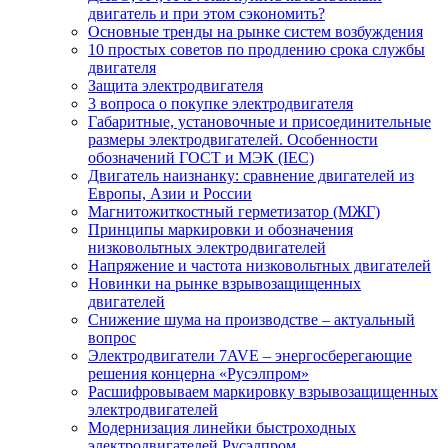
двигатель и при этом сэкономить?
Основные тренды на рынке систем возбуждения
10 простых советов по продлению срока службы
двигателя
Защита электродвигателя
3 вопроса о покупке электродвигателя
Габаритные, установочные и присоединительные
размеры электродвигателей. Особенности
обозначений ГОСТ и МЭК (IEC)
Двигатель наизнанку: сравнение двигателей из
Европы, Азии и России
Магнитожиткостный герметизатор (МЖГ)
Принципы маркировки и обозначения
низковольтных электродвигателей
Напряжение и частота низковольтных двигателей
Новинки на рынке взрывозащищенных
двигателей
Снижение шума на производстве – актуальный
вопрос
Электродвигатели 7AVE – энергосберегающие
решения концерна «Русэлпром»
Расшифровываем маркировку взрывозащищенных
электродвигателей
Модернизация линейки быстроходных
электродвигателей Русэлпром