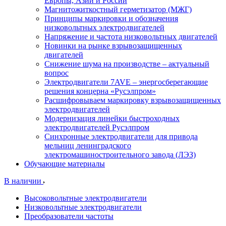
Европы, Азии и России
Магнитожиткостный герметизатор (МЖГ)
Принципы маркировки и обозначения
низковольтных электродвигателей
Напряжение и частота низковольтных двигателей
Новинки на рынке взрывозащищенных
двигателей
Снижение шума на производстве – актуальный
вопрос
Электродвигатели 7AVE – энергосберегающие
решения концерна «Русэлпром»
Расшифровываем маркировку взрывозащищенных
электродвигателей
Модернизация линейки быстроходных
электродвигателей Русэлпром
Синхронные электродвигатели для привода
мельниц ленинградского
электромашиностроительного завода (ЛЭЗ)
Обучающие материалы
В наличии
Высоковольтные электродвигатели
Низковольтные электродвигатели
Преобразователи частоты