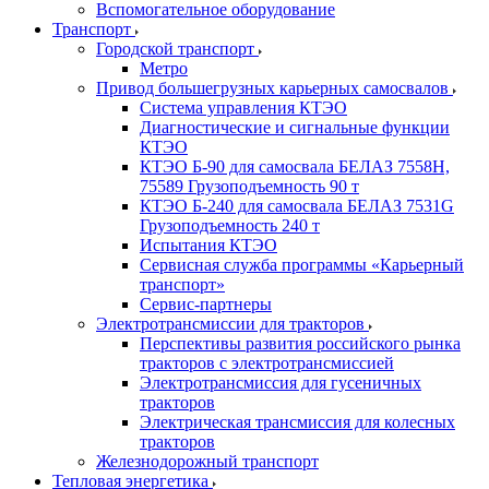
Вспомогательное оборудование
Транспорт
Городской транспорт
Метро
Привод большегрузных карьерных самосвалов
Система управления КТЭО
Диагностические и сигнальные функции
КТЭО
КТЭО Б-90 для самосвала БЕЛАЗ 7558H,
75589 Грузоподъемность 90 т
КТЭО Б-240 для самосвала БЕЛАЗ 7531G
Грузоподъемность 240 т
Испытания КТЭО
Сервисная служба программы «Карьерный
транспорт»
Сервис-партнеры
Электротрансмиссии для тракторов
Перспективы развития российского рынка
тракторов с электротрансмиссией
Электротрансмиссия для гусеничных
тракторов
Электрическая трансмиссия для колесных
тракторов
Железнодорожный транспорт
Тепловая энергетика