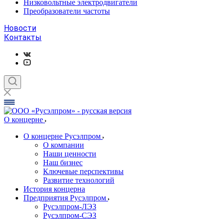
Низковольтные электродвигатели
Преобразователи частоты
Новости
Контакты
О концерне
О концерне Русэлпром
О компании
Наши ценности
Наш бизнес
Ключевые перспективы
Развитие технологий
История концерна
Предприятия Русэлпром
Русэлпром-ЛЭЗ
Русэлпром-СЭЗ