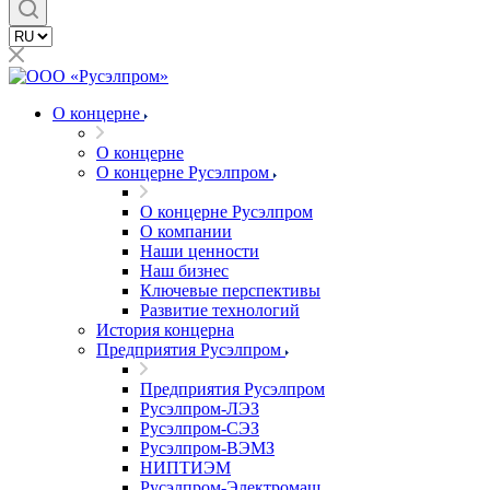
О концерне
О концерне
О концерне Русэлпром
О концерне Русэлпром
О компании
Наши ценности
Наш бизнес
Ключевые перспективы
Развитие технологий
История концерна
Предприятия Русэлпром
Предприятия Русэлпром
Русэлпром-ЛЭЗ
Русэлпром-СЭЗ
Русэлпром-ВЭМЗ
НИПТИЭМ
Русэлпром-Электромаш