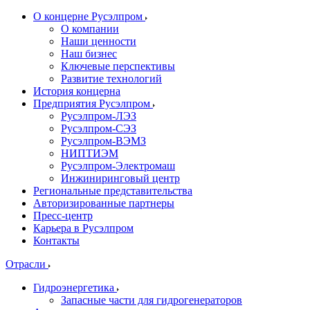
О концерне Русэлпром
О компании
Наши ценности
Наш бизнес
Ключевые перспективы
Развитие технологий
История концерна
Предприятия Русэлпром
Русэлпром-ЛЭЗ
Русэлпром-СЭЗ
Русэлпром-ВЭМЗ
НИПТИЭМ
Русэлпром-Электромаш
Инжиниринговый центр
Региональные представительства
Авторизированные партнеры
Пресс-центр
Карьера в Русэлпром
Контакты
Отрасли
Гидроэнергетика
Запасные части для гидрогенераторов