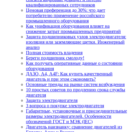
квалифицированных сотрудников
Ценовая преференция до 30%: что дает
потребителю применение российского
промышленного оборудования
Как унификация оборудования влияет на
снижение затрат промышленных предприятий
Защита подшипниковых узлов электродвигателя:
изоляция или заземляющие щетки. Инженерный
анализ
Полная стоимость владения
Береги подшипник смолоду!
Как получать оперативные данные о состоянии
оборудования
ДАЗО, А4, А4F: Как купить качественный
двигатель и при этом сэкономить?
Основные тренды на рынке систем возбуждения
10 простых советов по продлению срока службы
двигателя
Защита электродвигателя
3 вопроса о покупке электродвигателя
Габаритные, установочные и присоединительные
размеры электродвигателей. Особенности
обозначений ГОСТ и МЭК (IEC)
Двигатель наизнанку: сравнение двигателей из