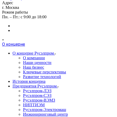
Адрес
г. Москва
Режим работы
Пн. – Пт.: с 9:00 до 18:00
О концерне
О концерне Русэлпром
О компании
Наши ценности
Наш бизнес
Ключевые перспективы
Развитие технологий
История концерна
Предприятия Русэлпром
Русэлпром-ЛЭЗ
Русэлпром-СЭЗ
Русэлпром-ВЭМЗ
НИПТИЭМ
Русэлпром-Электромаш
Инжиниринговый центр