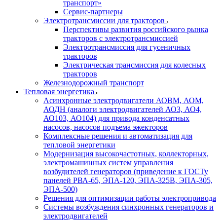
транспорт»
Сервис-партнеры
Электротрансмиссии для тракторов
Перспективы развития российского рынка
тракторов с электротрансмиссией
Электротрансмиссия для гусеничных
тракторов
Электрическая трансмиссия для колесных
тракторов
Железнодорожный транспорт
Тепловая энергетика
Асинхронные электродвигатели АОВМ, АОМ,
АОДН (аналоги электродвигателей АО3, АО4,
АО103, АО104) для привода конденсатных
насосов, насосов подъема эжекторов
Комплексные решения и автоматизация для
тепловой энергетики
Модернизация высокочастотных, коллекторных,
электромашинных систем управления
возбудителей генераторов (приведение к ГОСТу
панелей РВА-65, ЭПА-120, ЭПА-325В, ЭПА-305,
ЭПА-500)
Решения для оптимизации работы электропривода
Системы возбуждения синхронных генераторов и
электродвигателей