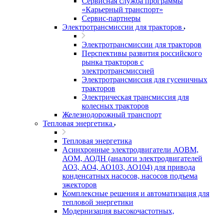
Сервисная служба программы
«Карьерный транспорт»
Сервис-партнеры
Электротрансмиссии для тракторов
Электротрансмиссии для тракторов
Перспективы развития российского
рынка тракторов с
электротрансмиссией
Электротрансмиссия для гусеничных
тракторов
Электрическая трансмиссия для
колесных тракторов
Железнодорожный транспорт
Тепловая энергетика
Тепловая энергетика
Асинхронные электродвигатели АОВМ,
АОМ, АОДН (аналоги электродвигателей
АО3, АО4, АО103, АО104) для привода
конденсатных насосов, насосов подъема
эжекторов
Комплексные решения и автоматизация для
тепловой энергетики
Модернизация высокочастотных,