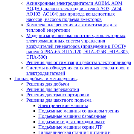
Асинхронные электродвигатели АОВМ, АОМ,
АОДН (аналоги электродвигателей АО3, АО4,
АО103, АО104) для привода конденсатных
насосов, насосов подъема эжекторов
Комплексные решения и автоматизация для
тепловой энергетики
Модернизация высокочастотных, коллекторных,
электромашинных систем управления
возбудителей генераторов (приведение к ГОСТу
панелей РВА-65, ЭПА-120, ЭПА-325В, ЭПА-305,
ЭПА-500)
Решения для оптимизации работы электропривода
Системы возбуждения синхронных генераторов и
электродвигателей
Горная добыча и металлургия
Решения для добычи
Решения для переработки
Решения для транспортировки
Решения для шахтного подъема
Электрические машины
Подъемные машины со шкивом трения
Подъемные машины барабанные
Подъемники для проходки шахт
Подъёмные машины серии JTP
Гидравлическая станция питания и