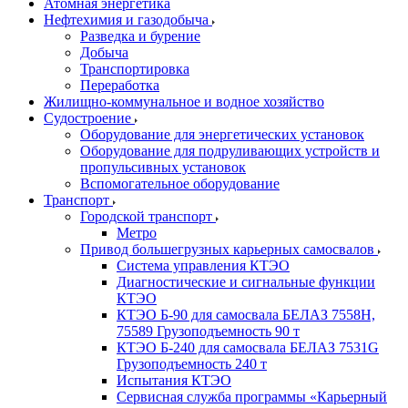
Атомная энергетика
Нефтехимия и газодобыча
Разведка и бурение
Добыча
Транспортировка
Переработка
Жилищно-коммунальное и водное хозяйство
Судостроение
Оборудование для энергетических установок
Оборудование для подруливающих устройств и
пропульсивных установок
Вспомогательное оборудование
Транспорт
Городской транспорт
Метро
Привод большегрузных карьерных самосвалов
Система управления КТЭО
Диагностические и сигнальные функции
КТЭО
КТЭО Б-90 для самосвала БЕЛАЗ 7558H,
75589 Грузоподъемность 90 т
КТЭО Б-240 для самосвала БЕЛАЗ 7531G
Грузоподъемность 240 т
Испытания КТЭО
Сервисная служба программы «Карьерный