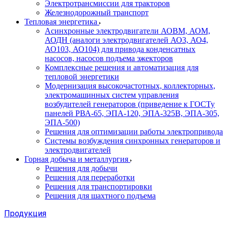
Электротрансмиссии для тракторов
Железнодорожный транспорт
Тепловая энергетика
Асинхронные электродвигатели АОВМ, АОМ,
АОДН (аналоги электродвигателей АО3, АО4,
АО103, АО104) для привода конденсатных
насосов, насосов подъема эжекторов
Комплексные решения и автоматизация для
тепловой энергетики
Модернизация высокочастотных, коллекторных,
электромашинных систем управления
возбудителей генераторов (приведение к ГОСТу
панелей РВА-65, ЭПА-120, ЭПА-325В, ЭПА-305,
ЭПА-500)
Решения для оптимизации работы электропривода
Системы возбуждения синхронных генераторов и
электродвигателей
Горная добыча и металлургия
Решения для добычи
Решения для переработки
Решения для транспортировки
Решения для шахтного подъема
Продукция