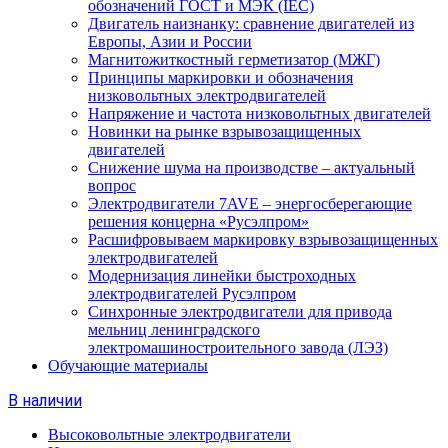
обозначений ГОСТ и МЭК (IEC)
Двигатель наизнанку: сравнение двигателей из
Европы, Азии и России
Магнитожиткостный герметизатор (МЖГ)
Принципы маркировки и обозначения
низковольтных электродвигателей
Напряжение и частота низковольтных двигателей
Новинки на рынке взрывозащищенных
двигателей
Снижение шума на производстве – актуальный
вопрос
Электродвигатели 7AVE – энергосберегающие
решения концерна «Русэлпром»
Расшифровываем маркировку взрывозащищенных
электродвигателей
Модернизация линейки быстроходных
электродвигателей Русэлпром
Синхронные электродвигатели для привода
мельниц ленинградского
электромашиностроительного завода (ЛЭЗ)
Обучающие материалы
В наличии
Высоковольтные электродвигатели