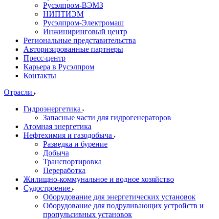
Русэлпром-ВЭМЗ
НИПТИЭМ
Русэлпром-Электромаш
Инжиниринговый центр
Региональные представительства
Авторизированные партнеры
Пресс-центр
Карьера в Русэлпром
Контакты
Отрасли
Гидроэнергетика
Запасные части для гидрогенераторов
Атомная энергетика
Нефтехимия и газодобыча
Разведка и бурение
Добыча
Транспортировка
Переработка
Жилищно-коммунальное и водное хозяйство
Судостроение
Оборудование для энергетических установок
Оборудование для подруливающих устройств и
пропульсивных установок