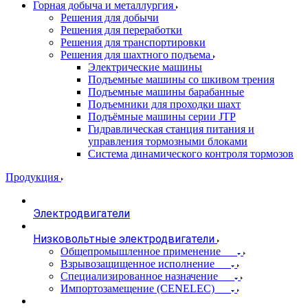
Горная добыча и металлургия
Решения для добычи
Решения для переработки
Решения для транспортировки
Решения для шахтного подъема
Электрические машины
Подъемные машины со шкивом трения
Подъемные машины барабанные
Подъемники для проходки шахт
Подъёмные машины серии JTP
Гидравлическая станция питания и
управления тормозными блоками
Система динамического контроля тормозов
Продукция
Электродвигатели
Низковольтные электродвигатели
Общепромышленное применение
Взрывозащищенное исполнение
Специализированное назначение
Импортозамещение (CENELEC)