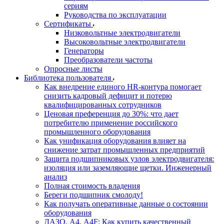
сериям
Руководства по эксплуатации
Сертификаты
Низковольтные электродвигатели
Высоковольтные электродвигатели
Генераторы
Преобразователи частоты
Опросные листы
Библиотека пользователя
Как внедрение единого HR-контура помогает
снизить кадровый дефицит и потерю
квалифицированных сотрудников
Ценовая преференция до 30%: что дает
потребителю применение российского
промышленного оборудования
Как унификация оборудования влияет на
снижение затрат промышленных предприятий
Защита подшипниковых узлов электродвигателя:
изоляция или заземляющие щетки. Инженерный
анализ
Полная стоимость владения
Береги подшипник смолоду!
Как получать оперативные данные о состоянии
оборудования
ДАЗО, А4, А4F: Как купить качественный