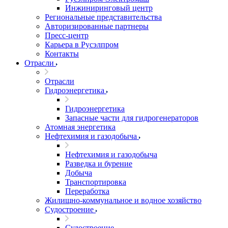
Инжиниринговый центр
Региональные представительства
Авторизированные партнеры
Пресс-центр
Карьера в Русэлпром
Контакты
Отрасли
Отрасли
Гидроэнергетика
Гидроэнергетика
Запасные части для гидрогенераторов
Атомная энергетика
Нефтехимия и газодобыча
Нефтехимия и газодобыча
Разведка и бурение
Добыча
Транспортировка
Переработка
Жилищно-коммунальное и водное хозяйство
Судостроение
Судостроение