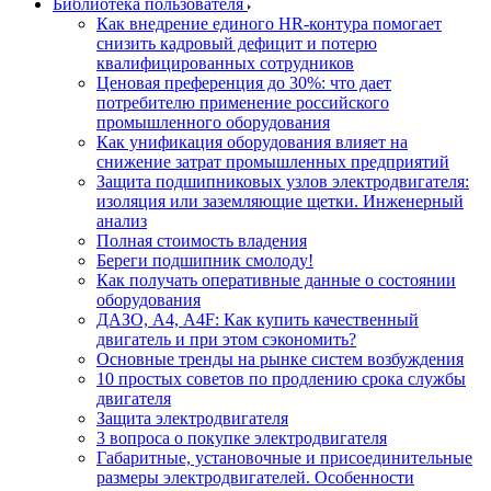
Библиотека пользователя
Как внедрение единого HR-контура помогает
снизить кадровый дефицит и потерю
квалифицированных сотрудников
Ценовая преференция до 30%: что дает
потребителю применение российского
промышленного оборудования
Как унификация оборудования влияет на
снижение затрат промышленных предприятий
Защита подшипниковых узлов электродвигателя:
изоляция или заземляющие щетки. Инженерный
анализ
Полная стоимость владения
Береги подшипник смолоду!
Как получать оперативные данные о состоянии
оборудования
ДАЗО, А4, А4F: Как купить качественный
двигатель и при этом сэкономить?
Основные тренды на рынке систем возбуждения
10 простых советов по продлению срока службы
двигателя
Защита электродвигателя
3 вопроса о покупке электродвигателя
Габаритные, установочные и присоединительные
размеры электродвигателей. Особенности