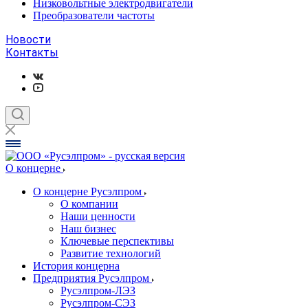
Низковольтные электродвигатели
Преобразователи частоты
Новости
Контакты
О концерне
О концерне Русэлпром
О компании
Наши ценности
Наш бизнес
Ключевые перспективы
Развитие технологий
История концерна
Предприятия Русэлпром
Русэлпром-ЛЭЗ
Русэлпром-СЭЗ