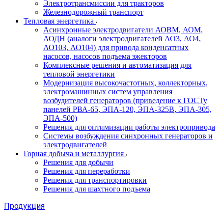
Электротрансмиссии для тракторов
Железнодорожный транспорт
Тепловая энергетика
Асинхронные электродвигатели АОВМ, АОМ,
АОДН (аналоги электродвигателей АО3, АО4,
АО103, АО104) для привода конденсатных
насосов, насосов подъема эжекторов
Комплексные решения и автоматизация для
тепловой энергетики
Модернизация высокочастотных, коллекторных,
электромашинных систем управления
возбудителей генераторов (приведение к ГОСТу
панелей РВА-65, ЭПА-120, ЭПА-325В, ЭПА-305,
ЭПА-500)
Решения для оптимизации работы электропривода
Системы возбуждения синхронных генераторов и
электродвигателей
Горная добыча и металлургия
Решения для добычи
Решения для переработки
Решения для транспортировки
Решения для шахтного подъема
Продукция