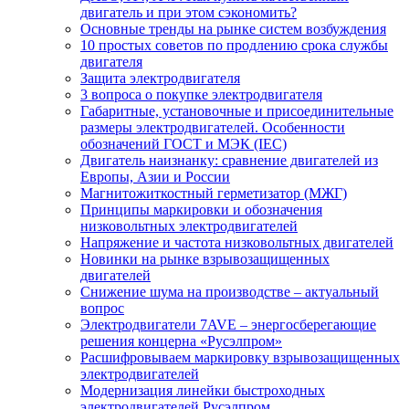
двигатель и при этом сэкономить?
Основные тренды на рынке систем возбуждения
10 простых советов по продлению срока службы
двигателя
Защита электродвигателя
3 вопроса о покупке электродвигателя
Габаритные, установочные и присоединительные
размеры электродвигателей. Особенности
обозначений ГОСТ и МЭК (IEC)
Двигатель наизнанку: сравнение двигателей из
Европы, Азии и России
Магнитожиткостный герметизатор (МЖГ)
Принципы маркировки и обозначения
низковольтных электродвигателей
Напряжение и частота низковольтных двигателей
Новинки на рынке взрывозащищенных
двигателей
Снижение шума на производстве – актуальный
вопрос
Электродвигатели 7AVE – энергосберегающие
решения концерна «Русэлпром»
Расшифровываем маркировку взрывозащищенных
электродвигателей
Модернизация линейки быстроходных
электродвигателей Русэлпром