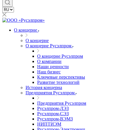
О концерне
О концерне
О концерне Русэлпром
О концерне Русэлпром
О компании
Наши ценности
Наш бизнес
Ключевые перспективы
Развитие технологий
История концерна
Предприятия Русэлпром
Предприятия Русэлпром
Русэлпром-ЛЭЗ
Русэлпром-СЭЗ
Русэлпром-ВЭМЗ
НИПТИЭМ
Русэлпром-Электромаш