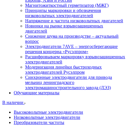
Европы, Азии и России
Магнитожиткостный герметизатор (МЖГ)
Принципы маркировки и обозначения
низковольтных электродвигателей
Напряжение и частота низковольтных двигателей
Новинки на рынке взрывозащищенных
двигателей
Снижение шума на производстве – актуальный
вопрос
Электродвигатели 7AVE – энергосберегающие
решения концерна «Русэлпром»
Расшифровываем маркировку взрывозащищенных
электродвигателей
Модернизация линейки быстроходных
электродвигателей Русэлпром
Синхронные электродвигатели для привода
мельниц ленинградского
электромашиностроительного завода (ЛЭЗ)
Обучающие материалы
В наличии
Высоковольтные электродвигатели
Низковольтные электродвигатели
Преобразователи частоты