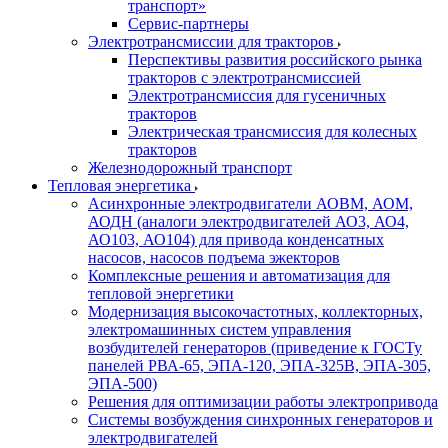
транспорт»
Сервис-партнеры
Электротрансмиссии для тракторов
Перспективы развития российского рынка
тракторов с электротрансмиссией
Электротрансмиссия для гусеничных
тракторов
Электрическая трансмиссия для колесных
тракторов
Железнодорожный транспорт
Тепловая энергетика
Асинхронные электродвигатели АОВМ, АОМ,
АОДН (аналоги электродвигателей АО3, АО4,
АО103, АО104) для привода конденсатных
насосов, насосов подъема эжекторов
Комплексные решения и автоматизация для
тепловой энергетики
Модернизация высокочастотных, коллекторных,
электромашинных систем управления
возбудителей генераторов (приведение к ГОСТу
панелей РВА-65, ЭПА-120, ЭПА-325В, ЭПА-305,
ЭПА-500)
Решения для оптимизации работы электропривода
Системы возбуждения синхронных генераторов и
электродвигателей