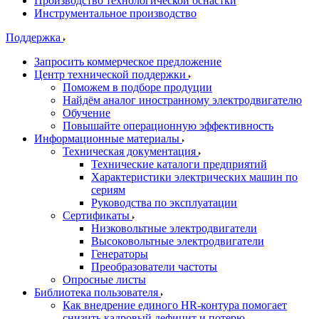
Производство технологической оснастки
Инструментальное производство
Поддержка
Запросить коммерческое предложение
Центр технической поддержки
Поможем в подборе продуции
Найдём аналог иностранному электродвигателю
Обучение
Повышайте операционную эффективность
Информационные материалы
Техническая документация
Технические каталоги предприятий
Характеристики электрических машин по
сериям
Руководства по эксплуатации
Сертификаты
Низковольтные электродвигатели
Высоковольтные электродвигатели
Генераторы
Преобразователи частоты
Опросные листы
Библиотека пользователя
Как внедрение единого HR-контура помогает
снизить кадровый дефицит и потерю