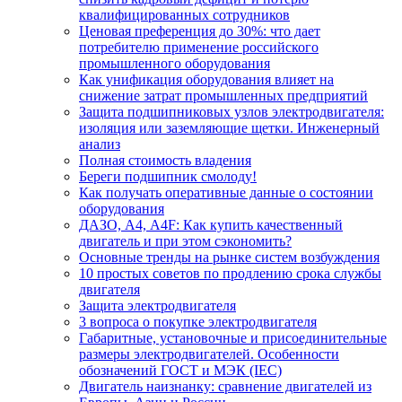
квалифицированных сотрудников
Ценовая преференция до 30%: что дает
потребителю применение российского
промышленного оборудования
Как унификация оборудования влияет на
снижение затрат промышленных предприятий
Защита подшипниковых узлов электродвигателя:
изоляция или заземляющие щетки. Инженерный
анализ
Полная стоимость владения
Береги подшипник смолоду!
Как получать оперативные данные о состоянии
оборудования
ДАЗО, А4, А4F: Как купить качественный
двигатель и при этом сэкономить?
Основные тренды на рынке систем возбуждения
10 простых советов по продлению срока службы
двигателя
Защита электродвигателя
3 вопроса о покупке электродвигателя
Габаритные, установочные и присоединительные
размеры электродвигателей. Особенности
обозначений ГОСТ и МЭК (IEC)
Двигатель наизнанку: сравнение двигателей из