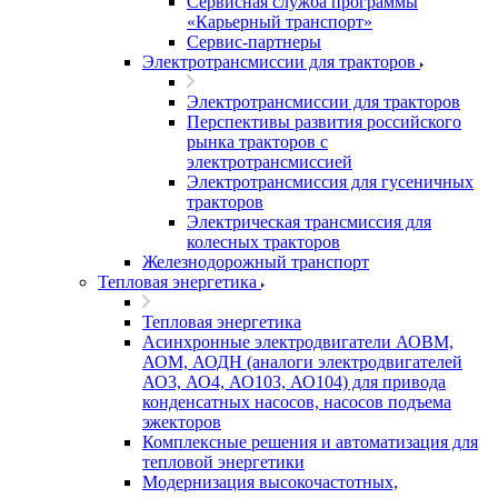
Сервисная служба программы
«Карьерный транспорт»
Сервис-партнеры
Электротрансмиссии для тракторов
Электротрансмиссии для тракторов
Перспективы развития российского
рынка тракторов с
электротрансмиссией
Электротрансмиссия для гусеничных
тракторов
Электрическая трансмиссия для
колесных тракторов
Железнодорожный транспорт
Тепловая энергетика
Тепловая энергетика
Асинхронные электродвигатели АОВМ,
АОМ, АОДН (аналоги электродвигателей
АО3, АО4, АО103, АО104) для привода
конденсатных насосов, насосов подъема
эжекторов
Комплексные решения и автоматизация для
тепловой энергетики
Модернизация высокочастотных,