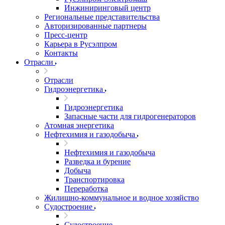
Инжиниринговый центр
Региональные представительства
Авторизированные партнеры
Пресс-центр
Карьера в Русэлпром
Контакты
Отрасли
Отрасли
Гидроэнергетика
Гидроэнергетика
Запасные части для гидрогенераторов
Атомная энергетика
Нефтехимия и газодобыча
Нефтехимия и газодобыча
Разведка и бурение
Добыча
Транспортировка
Переработка
Жилищно-коммунальное и водное хозяйство
Судостроение
Судостроение