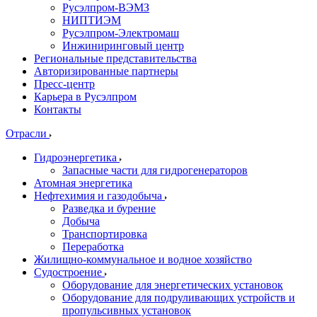
Русэлпром-ВЭМЗ
НИПТИЭМ
Русэлпром-Электромаш
Инжиниринговый центр
Региональные представительства
Авторизированные партнеры
Пресс-центр
Карьера в Русэлпром
Контакты
Отрасли
Гидроэнергетика
Запасные части для гидрогенераторов
Атомная энергетика
Нефтехимия и газодобыча
Разведка и бурение
Добыча
Транспортировка
Переработка
Жилищно-коммунальное и водное хозяйство
Судостроение
Оборудование для энергетических установок
Оборудование для подруливающих устройств и
пропульсивных установок