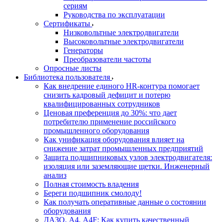
сериям
Руководства по эксплуатации
Сертификаты
Низковольтные электродвигатели
Высоковольтные электродвигатели
Генераторы
Преобразователи частоты
Опросные листы
Библиотека пользователя
Как внедрение единого HR-контура помогает
снизить кадровый дефицит и потерю
квалифицированных сотрудников
Ценовая преференция до 30%: что дает
потребителю применение российского
промышленного оборудования
Как унификация оборудования влияет на
снижение затрат промышленных предприятий
Защита подшипниковых узлов электродвигателя:
изоляция или заземляющие щетки. Инженерный
анализ
Полная стоимость владения
Береги подшипник смолоду!
Как получать оперативные данные о состоянии
оборудования
ДАЗО, А4, А4F: Как купить качественный