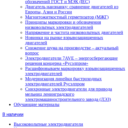
обозначений ГОСТ и МЭК (IEC)
Двигатель наизнанку: сравнение двигателей из
Европы, Азии и России
Магнитожиткостный герметизатор (МЖГ)
Принципы маркировки и обозначения
низковольтных электродвигателей
Напряжение и частота низковольтных двигателей
Новинки на рынке взрывозащищенных
двигателей
Снижение шума на производстве – актуальный
вопрос
Электродвигатели 7AVE – энергосберегающие
решения концерна «Русэлпром»
Расшифровываем маркировку взрывозащищенных
электродвигателей
Модернизация линейки быстроходных
электродвигателей Русэлпром
Синхронные электродвигатели для привода
мельниц ленинградского
электромашиностроительного завода (ЛЭЗ)
Обучающие материалы
В наличии
Высоковольтные электродвигатели