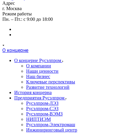
Адрес
г. Москва
Режим работы
Пн. – Пт.: с 9:00 до 18:00
О концерне
О концерне Русэлпром
О компании
Наши ценности
Наш бизнес
Ключевые перспективы
Развитие технологий
История концерна
Предприятия Русэлпром
Русэлпром-ЛЭЗ
Русэлпром-СЭЗ
Русэлпром-ВЭМЗ
НИПТИЭМ
Русэлпром-Электромаш
Инжиниринговый центр