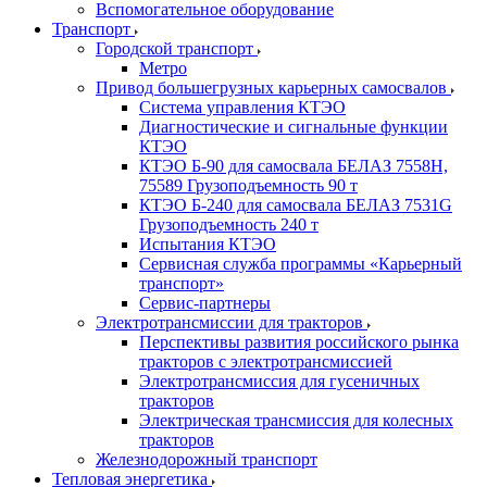
Вспомогательное оборудование
Транспорт
Городской транспорт
Метро
Привод большегрузных карьерных самосвалов
Система управления КТЭО
Диагностические и сигнальные функции
КТЭО
КТЭО Б-90 для самосвала БЕЛАЗ 7558H,
75589 Грузоподъемность 90 т
КТЭО Б-240 для самосвала БЕЛАЗ 7531G
Грузоподъемность 240 т
Испытания КТЭО
Сервисная служба программы «Карьерный
транспорт»
Сервис-партнеры
Электротрансмиссии для тракторов
Перспективы развития российского рынка
тракторов с электротрансмиссией
Электротрансмиссия для гусеничных
тракторов
Электрическая трансмиссия для колесных
тракторов
Железнодорожный транспорт
Тепловая энергетика