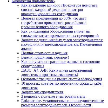
Библиотека пользователя
Как внедрение единого HR-контура помогает
снизить кадровый дефицит и потерю
квалифицированных сотрудников
Ценовая преференция до 30%: что дает
потребителю применение российского
промышленного оборудования
Как унификация оборудования влияет на
снижение затрат промышленных предприятий
Защита подшипниковых узлов электродвигателя:
изоляция или заземляющие щетки. Инженерный
анализ
Полная стоимость владения
Береги подшипник смолоду!
Как получать оперативные данные о состоянии
оборудования
ДАЗО, А4, А4F: Как купить качественный
двигатель и при этом сэкономить?
Основные тренды на рынке систем возбуждения
10 простых советов по продлению срока службы
двигателя
Защита электродвигателя
3 вопроса о покупке электродвигателя
Габаритные, установочные и присоединительные
размеры электродвигателей. Особенности