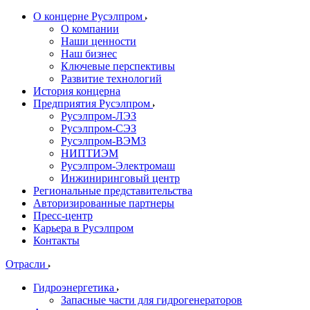
О концерне Русэлпром
О компании
Наши ценности
Наш бизнес
Ключевые перспективы
Развитие технологий
История концерна
Предприятия Русэлпром
Русэлпром-ЛЭЗ
Русэлпром-СЭЗ
Русэлпром-ВЭМЗ
НИПТИЭМ
Русэлпром-Электромаш
Инжиниринговый центр
Региональные представительства
Авторизированные партнеры
Пресс-центр
Карьера в Русэлпром
Контакты
Отрасли
Гидроэнергетика
Запасные части для гидрогенераторов