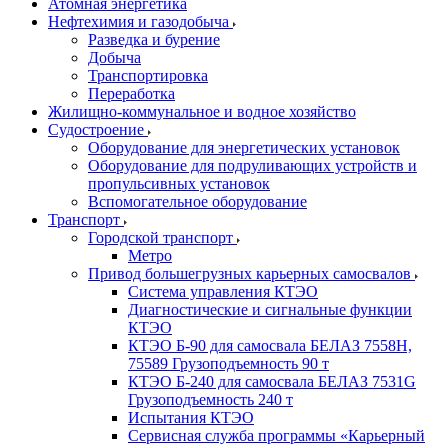
Атомная энергетика
Нефтехимия и газодобыча
Разведка и бурение
Добыча
Транспортировка
Переработка
Жилищно-коммунальное и водное хозяйство
Судостроение
Оборудование для энергетических установок
Оборудование для подруливающих устройств и
пропульсивных установок
Вспомогательное оборудование
Транспорт
Городской транспорт
Метро
Привод большегрузных карьерных самосвалов
Система управления КТЭО
Диагностические и сигнальные функции
КТЭО
КТЭО Б-90 для самосвала БЕЛАЗ 7558H,
75589 Грузоподъемность 90 т
КТЭО Б-240 для самосвала БЕЛАЗ 7531G
Грузоподъемность 240 т
Испытания КТЭО
Сервисная служба программы «Карьерный