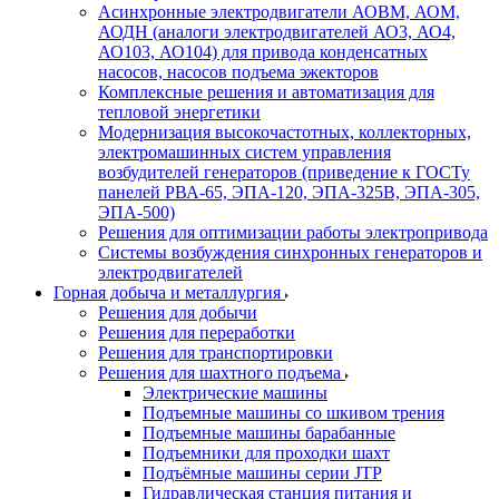
Асинхронные электродвигатели АОВМ, АОМ,
АОДН (аналоги электродвигателей АО3, АО4,
АО103, АО104) для привода конденсатных
насосов, насосов подъема эжекторов
Комплексные решения и автоматизация для
тепловой энергетики
Модернизация высокочастотных, коллекторных,
электромашинных систем управления
возбудителей генераторов (приведение к ГОСТу
панелей РВА-65, ЭПА-120, ЭПА-325В, ЭПА-305,
ЭПА-500)
Решения для оптимизации работы электропривода
Системы возбуждения синхронных генераторов и
электродвигателей
Горная добыча и металлургия
Решения для добычи
Решения для переработки
Решения для транспортировки
Решения для шахтного подъема
Электрические машины
Подъемные машины со шкивом трения
Подъемные машины барабанные
Подъемники для проходки шахт
Подъёмные машины серии JTP
Гидравлическая станция питания и