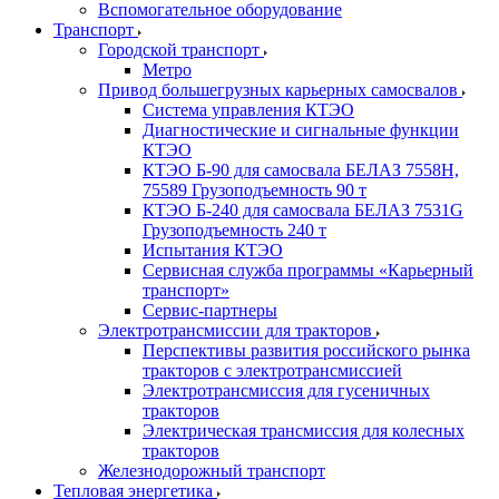
Вспомогательное оборудование
Транспорт
Городской транспорт
Метро
Привод большегрузных карьерных самосвалов
Система управления КТЭО
Диагностические и сигнальные функции
КТЭО
КТЭО Б-90 для самосвала БЕЛАЗ 7558H,
75589 Грузоподъемность 90 т
КТЭО Б-240 для самосвала БЕЛАЗ 7531G
Грузоподъемность 240 т
Испытания КТЭО
Сервисная служба программы «Карьерный
транспорт»
Сервис-партнеры
Электротрансмиссии для тракторов
Перспективы развития российского рынка
тракторов с электротрансмиссией
Электротрансмиссия для гусеничных
тракторов
Электрическая трансмиссия для колесных
тракторов
Железнодорожный транспорт
Тепловая энергетика