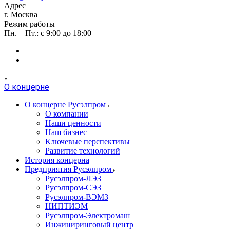
Адрес
г. Москва
Режим работы
Пн. – Пт.: с 9:00 до 18:00
О концерне
О концерне Русэлпром
О компании
Наши ценности
Наш бизнес
Ключевые перспективы
Развитие технологий
История концерна
Предприятия Русэлпром
Русэлпром-ЛЭЗ
Русэлпром-СЭЗ
Русэлпром-ВЭМЗ
НИПТИЭМ
Русэлпром-Электромаш
Инжиниринговый центр