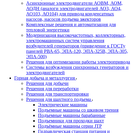
Асинхронные электродвигатели АОВМ, АОМ,
АОДН (аналоги электродвигателей АО3, АО4,
АО103, АО104) для привода конденсатных
насосов, насосов подъема эжекторов
Комплексные решения и автоматизация для
тепловой энергетики
Модернизация высокочастотных, коллекторных,
электромашинных систем управления
возбудителей генераторов (приведение к ГОСТу
панелей РВА-65, ЭПА-120, ЭПА-325В, ЭПА-305,
ЭПА-500)
Решения для оптимизации работы электропривода
Системы возбуждения синхронных генераторов и
электродвигателей
Горная добыча и металлургия
Решения для добычи
Решения для переработки
Решения для транспортировки
Решения для шахтного подъема
Электрические машины
Подъемные машины со шкивом трения
Подъемные машины барабанные
Подъемники для проходки шахт
Подъёмные машины серии JTP
Гидравлическая станция питания и