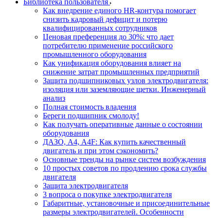
Библиотека пользователя
Как внедрение единого HR-контура помогает
снизить кадровый дефицит и потерю
квалифицированных сотрудников
Ценовая преференция до 30%: что дает
потребителю применение российского
промышленного оборудования
Как унификация оборудования влияет на
снижение затрат промышленных предприятий
Защита подшипниковых узлов электродвигателя:
изоляция или заземляющие щетки. Инженерный
анализ
Полная стоимость владения
Береги подшипник смолоду!
Как получать оперативные данные о состоянии
оборудования
ДАЗО, А4, А4F: Как купить качественный
двигатель и при этом сэкономить?
Основные тренды на рынке систем возбуждения
10 простых советов по продлению срока службы
двигателя
Защита электродвигателя
3 вопроса о покупке электродвигателя
Габаритные, установочные и присоединительные
размеры электродвигателей. Особенности