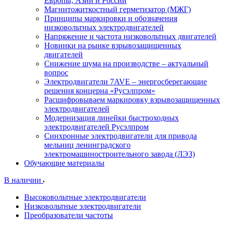
Европы, Азии и России
Магнитожиткостный герметизатор (МЖГ)
Принципы маркировки и обозначения
низковольтных электродвигателей
Напряжение и частота низковольтных двигателей
Новинки на рынке взрывозащищенных
двигателей
Снижение шума на производстве – актуальный
вопрос
Электродвигатели 7AVE – энергосберегающие
решения концерна «Русэлпром»
Расшифровываем маркировку взрывозащищенных
электродвигателей
Модернизация линейки быстроходных
электродвигателей Русэлпром
Синхронные электродвигатели для привода
мельниц ленинградского
электромашиностроительного завода (ЛЭЗ)
Обучающие материалы
В наличии
Высоковольтные электродвигатели
Низковольтные электродвигатели
Преобразователи частоты