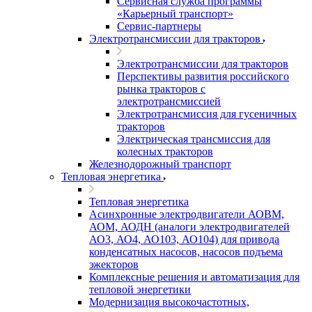
Сервисная служба программы
«Карьерный транспорт»
Сервис-партнеры
Электротрансмиссии для тракторов
Электротрансмиссии для тракторов
Перспективы развития российского
рынка тракторов с
электротрансмиссией
Электротрансмиссия для гусеничных
тракторов
Электрическая трансмиссия для
колесных тракторов
Железнодорожный транспорт
Тепловая энергетика
Тепловая энергетика
Асинхронные электродвигатели АОВМ,
АОМ, АОДН (аналоги электродвигателей
АО3, АО4, АО103, АО104) для привода
конденсатных насосов, насосов подъема
эжекторов
Комплексные решения и автоматизация для
тепловой энергетики
Модернизация высокочастотных,