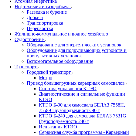
Атомная энергетика
Нефтехимия и газодобыча
Разведка и бурение
Добыча
Транспортировка
Переработка
Жилищно-коммунальное и водное хозяйство
Судостроение
Оборудование для энергетических установок
Оборудование для подруливающих устройств и
пропульсивных установок
Вспомогательное оборудование
Транспорт
Городской транспорт
Метро
Привод большегрузных карьерных самосвалов
Система управления КТЭО
Диагностические и сигнальные функции
КТЭО
КТЭО Б-90 для самосвала БЕЛАЗ 7558H,
75589 Грузоподъемность 90 т
КТЭО Б-240 для самосвала БЕЛАЗ 7531G
Грузоподъемность 240 т
Испытания КТЭО
Сервисная служба программы «Карьерный