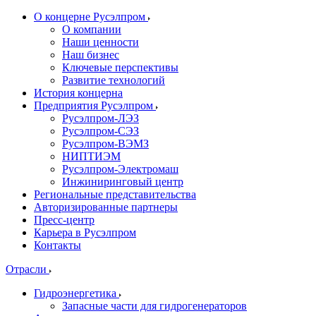
О концерне Русэлпром
О компании
Наши ценности
Наш бизнес
Ключевые перспективы
Развитие технологий
История концерна
Предприятия Русэлпром
Русэлпром-ЛЭЗ
Русэлпром-СЭЗ
Русэлпром-ВЭМЗ
НИПТИЭМ
Русэлпром-Электромаш
Инжиниринговый центр
Региональные представительства
Авторизированные партнеры
Пресс-центр
Карьера в Русэлпром
Контакты
Отрасли
Гидроэнергетика
Запасные части для гидрогенераторов