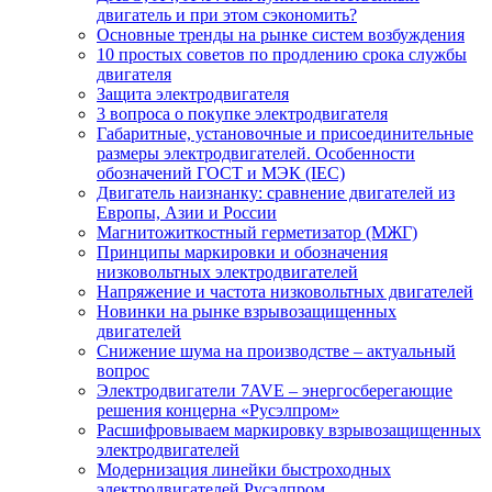
двигатель и при этом сэкономить?
Основные тренды на рынке систем возбуждения
10 простых советов по продлению срока службы
двигателя
Защита электродвигателя
3 вопроса о покупке электродвигателя
Габаритные, установочные и присоединительные
размеры электродвигателей. Особенности
обозначений ГОСТ и МЭК (IEC)
Двигатель наизнанку: сравнение двигателей из
Европы, Азии и России
Магнитожиткостный герметизатор (МЖГ)
Принципы маркировки и обозначения
низковольтных электродвигателей
Напряжение и частота низковольтных двигателей
Новинки на рынке взрывозащищенных
двигателей
Снижение шума на производстве – актуальный
вопрос
Электродвигатели 7AVE – энергосберегающие
решения концерна «Русэлпром»
Расшифровываем маркировку взрывозащищенных
электродвигателей
Модернизация линейки быстроходных
электродвигателей Русэлпром