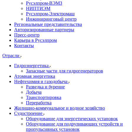
Русэлпром-ВЭМЗ
НИПТИЭМ
Русэлпром-Электромаш
Инжиниринговый центр
Региональные представительства
Авторизированные партнеры
Пресс-центр
Карьера в Русэлпром
Контакты
Отрасли
Гидроэнергетика
Запасные части для гидрогенераторов
Атомная энергетика
Нефтехимия и газодобыча
Разведка и бурение
Добыча
Транспортировка
Переработка
Жилищно-коммунальное и водное хозяйство
Судостроение
Оборудование для энергетических установок
Оборудование для подруливающих устройств и
пропульсивных установок