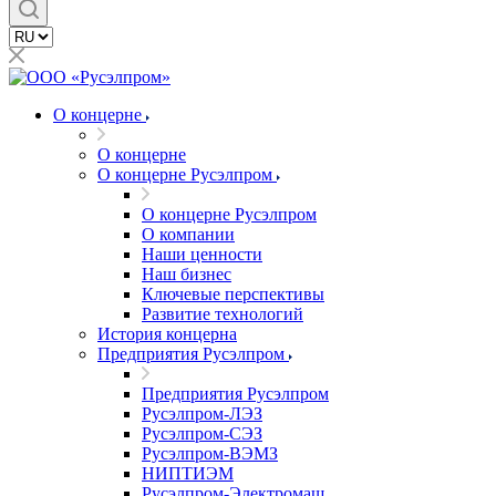
О концерне
О концерне
О концерне Русэлпром
О концерне Русэлпром
О компании
Наши ценности
Наш бизнес
Ключевые перспективы
Развитие технологий
История концерна
Предприятия Русэлпром
Предприятия Русэлпром
Русэлпром-ЛЭЗ
Русэлпром-СЭЗ
Русэлпром-ВЭМЗ
НИПТИЭМ
Русэлпром-Электромаш