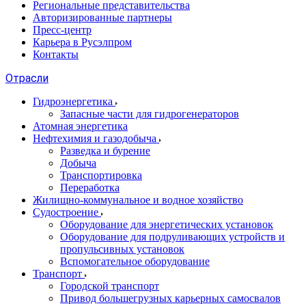
Региональные представительства
Авторизированные партнеры
Пресс-центр
Карьера в Русэлпром
Контакты
Отрасли
Гидроэнергетика
Запасные части для гидрогенераторов
Атомная энергетика
Нефтехимия и газодобыча
Разведка и бурение
Добыча
Транспортировка
Переработка
Жилищно-коммунальное и водное хозяйство
Судостроение
Оборудование для энергетических установок
Оборудование для подруливающих устройств и
пропульсивных установок
Вспомогательное оборудование
Транспорт
Городской транспорт
Привод большегрузных карьерных самосвалов