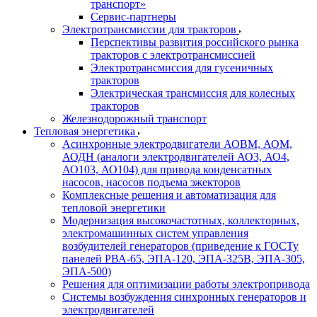
транспорт»
Сервис-партнеры
Электротрансмиссии для тракторов
Перспективы развития российского рынка
тракторов с электротрансмиссией
Электротрансмиссия для гусеничных
тракторов
Электрическая трансмиссия для колесных
тракторов
Железнодорожный транспорт
Тепловая энергетика
Асинхронные электродвигатели АОВМ, АОМ,
АОДН (аналоги электродвигателей АО3, АО4,
АО103, АО104) для привода конденсатных
насосов, насосов подъема эжекторов
Комплексные решения и автоматизация для
тепловой энергетики
Модернизация высокочастотных, коллекторных,
электромашинных систем управления
возбудителей генераторов (приведение к ГОСТу
панелей РВА-65, ЭПА-120, ЭПА-325В, ЭПА-305,
ЭПА-500)
Решения для оптимизации работы электропривода
Системы возбуждения синхронных генераторов и
электродвигателей