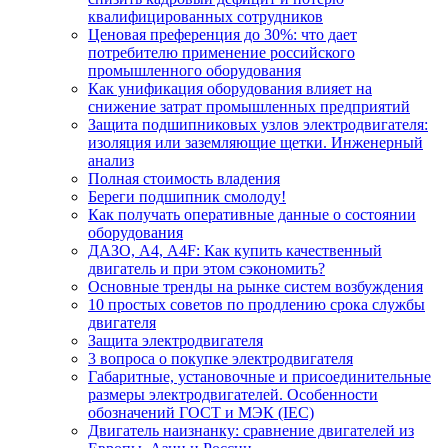
квалифицированных сотрудников
Ценовая преференция до 30%: что дает
потребителю применение российского
промышленного оборудования
Как унификация оборудования влияет на
снижение затрат промышленных предприятий
Защита подшипниковых узлов электродвигателя:
изоляция или заземляющие щетки. Инженерный
анализ
Полная стоимость владения
Береги подшипник смолоду!
Как получать оперативные данные о состоянии
оборудования
ДАЗО, А4, А4F: Как купить качественный
двигатель и при этом сэкономить?
Основные тренды на рынке систем возбуждения
10 простых советов по продлению срока службы
двигателя
Защита электродвигателя
3 вопроса о покупке электродвигателя
Габаритные, установочные и присоединительные
размеры электродвигателей. Особенности
обозначений ГОСТ и МЭК (IEC)
Двигатель наизнанку: сравнение двигателей из