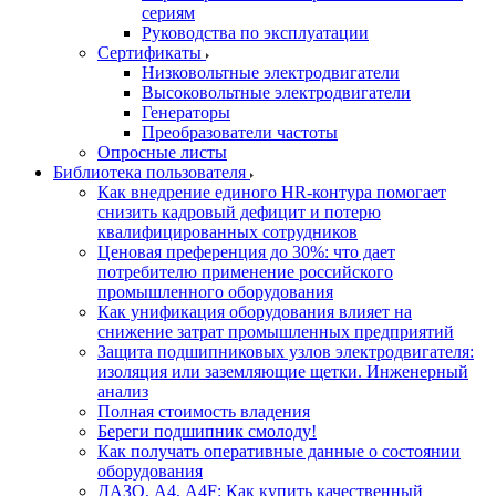
сериям
Руководства по эксплуатации
Сертификаты
Низковольтные электродвигатели
Высоковольтные электродвигатели
Генераторы
Преобразователи частоты
Опросные листы
Библиотека пользователя
Как внедрение единого HR-контура помогает
снизить кадровый дефицит и потерю
квалифицированных сотрудников
Ценовая преференция до 30%: что дает
потребителю применение российского
промышленного оборудования
Как унификация оборудования влияет на
снижение затрат промышленных предприятий
Защита подшипниковых узлов электродвигателя:
изоляция или заземляющие щетки. Инженерный
анализ
Полная стоимость владения
Береги подшипник смолоду!
Как получать оперативные данные о состоянии
оборудования
ДАЗО, А4, А4F: Как купить качественный