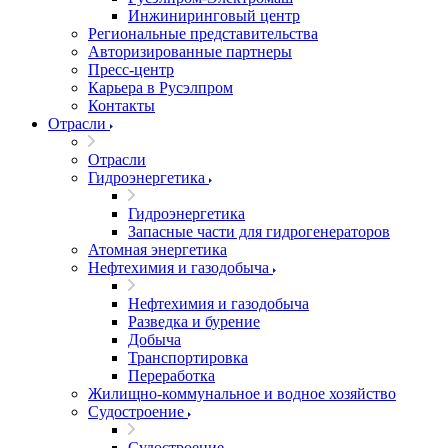
Инжиниринговый центр
Региональные представительства
Авторизированные партнеры
Пресс-центр
Карьера в Русэлпром
Контакты
Отрасли
Отрасли
Гидроэнергетика
Гидроэнергетика
Запасные части для гидрогенераторов
Атомная энергетика
Нефтехимия и газодобыча
Нефтехимия и газодобыча
Разведка и бурение
Добыча
Транспортировка
Переработка
Жилищно-коммунальное и водное хозяйство
Судостроение
Судостроение