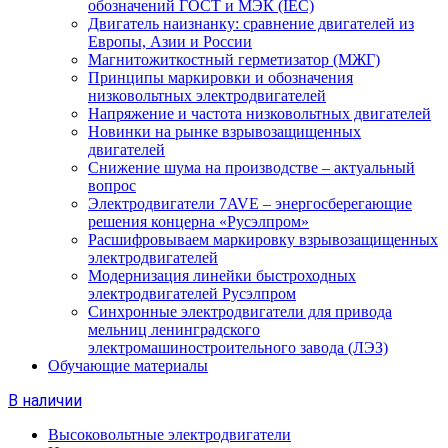
обозначений ГОСТ и МЭК (IEC)
Двигатель наизнанку: сравнение двигателей из
Европы, Азии и России
Магнитожиткостный герметизатор (МЖГ)
Принципы маркировки и обозначения
низковольтных электродвигателей
Напряжение и частота низковольтных двигателей
Новинки на рынке взрывозащищенных
двигателей
Снижение шума на производстве – актуальный
вопрос
Электродвигатели 7AVE – энергосберегающие
решения концерна «Русэлпром»
Расшифровываем маркировку взрывозащищенных
электродвигателей
Модернизация линейки быстроходных
электродвигателей Русэлпром
Синхронные электродвигатели для привода
мельниц ленинградского
электромашиностроительного завода (ЛЭЗ)
Обучающие материалы
В наличии
Высоковольтные электродвигатели