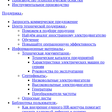
Производство технологической оснастки
Инструментальное производство
Поддержка
Запросить коммерческое предложение
Центр технической поддержки
Поможем в подборе продуции
Найдём аналог иностранному электродвигателю
Обучение
Повышайте операционную эффективность
Информационные материалы
Техническая документация
Технические каталоги предприятий
Характеристики электрических машин по
сериям
Руководства по эксплуатации
Сертификаты
Низковольтные электродвигатели
Высоковольтные электродвигатели
Генераторы
Преобразователи частоты
Опросные листы
Библиотека пользователя
Как внедрение единого HR-контура помогает
снизить кадровый дефицит и потерю