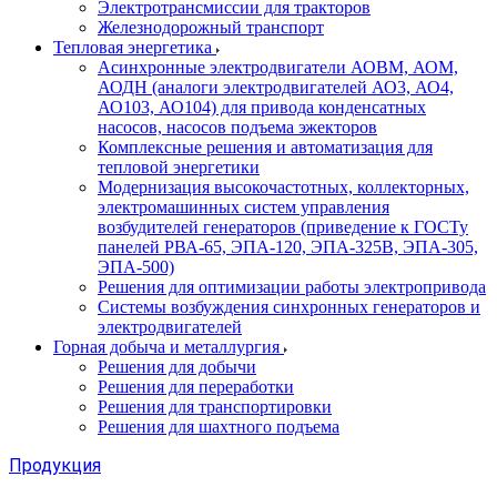
Электротрансмиссии для тракторов
Железнодорожный транспорт
Тепловая энергетика
Асинхронные электродвигатели АОВМ, АОМ,
АОДН (аналоги электродвигателей АО3, АО4,
АО103, АО104) для привода конденсатных
насосов, насосов подъема эжекторов
Комплексные решения и автоматизация для
тепловой энергетики
Модернизация высокочастотных, коллекторных,
электромашинных систем управления
возбудителей генераторов (приведение к ГОСТу
панелей РВА-65, ЭПА-120, ЭПА-325В, ЭПА-305,
ЭПА-500)
Решения для оптимизации работы электропривода
Системы возбуждения синхронных генераторов и
электродвигателей
Горная добыча и металлургия
Решения для добычи
Решения для переработки
Решения для транспортировки
Решения для шахтного подъема
Продукция