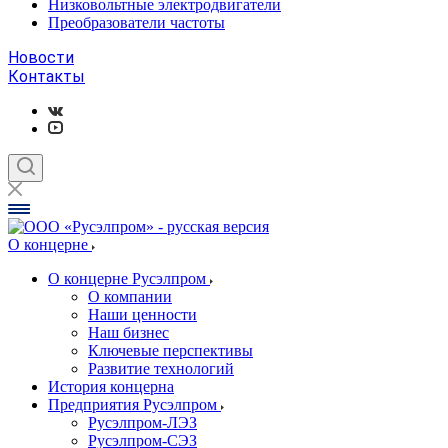
Низковольтные электродвигатели
Преобразователи частоты
Новости
Контакты
О концерне
О концерне Русэлпром
О компании
Наши ценности
Наш бизнес
Ключевые перспективы
Развитие технологий
История концерна
Предприятия Русэлпром
Русэлпром-ЛЭЗ
Русэлпром-СЭЗ