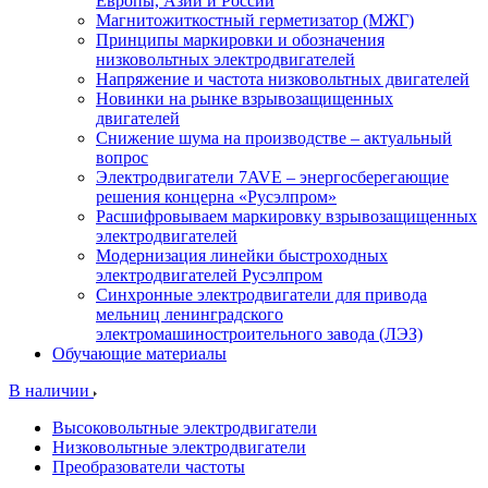
Европы, Азии и России
Магнитожиткостный герметизатор (МЖГ)
Принципы маркировки и обозначения
низковольтных электродвигателей
Напряжение и частота низковольтных двигателей
Новинки на рынке взрывозащищенных
двигателей
Снижение шума на производстве – актуальный
вопрос
Электродвигатели 7AVE – энергосберегающие
решения концерна «Русэлпром»
Расшифровываем маркировку взрывозащищенных
электродвигателей
Модернизация линейки быстроходных
электродвигателей Русэлпром
Синхронные электродвигатели для привода
мельниц ленинградского
электромашиностроительного завода (ЛЭЗ)
Обучающие материалы
В наличии
Высоковольтные электродвигатели
Низковольтные электродвигатели
Преобразователи частоты