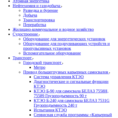
Атомная энергетика
Нефтехимия и газодобыча
Разведка и бурение
Добыча
Транспортировка
Переработка
Жилищно-коммунальное и водное хозяйство
Судостроение
Оборудование для энергетических установок
Оборудование для подруливающих устройств и
пропульсивных установок
Вспомогательное оборудование
Транспорт
Городской транспорт
Метро
Привод большегрузных карьерных самосвалов
Система управления КТЭО
Диагностические и сигнальные функции
КТЭО
КТЭО Б-90 для самосвала БЕЛАЗ 7558H,
75589 Грузоподъемность 90 т
КТЭО Б-240 для самосвала БЕЛАЗ 7531G
Грузоподъемность 240 т
Испытания КТЭО
Сервисная служба программы «Карьерный