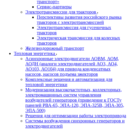
транспорт»
Сервис-партнеры
Электротрансмиссии для тракторов
Перспективы развития российского рынка
тракторов с электротрансмиссией
Электротрансмиссия для гусеничных
тракторов
Электрическая трансмиссия для колесных
тракторов
Железнодорожный транспорт
Тепловая энергетика
Асинхронные электродвигатели АОВМ, АОМ,
АОДН (аналоги электродвигателей АО3, АО4,
АО103, АО104) для привода конденсатных
насосов, насосов подъема эжекторов
Комплексные решения и автоматизация для
тепловой энергетики
Модернизация высокочастотных, коллекторных,
электромашинных систем управления
возбудителей генераторов (приведение к ГОСТу
панелей РВА-65, ЭПА-120, ЭПА-325В, ЭПА-305,
ЭПА-500)
Решения для оптимизации работы электропривода
Системы возбуждения синхронных генераторов и
электродвигателей