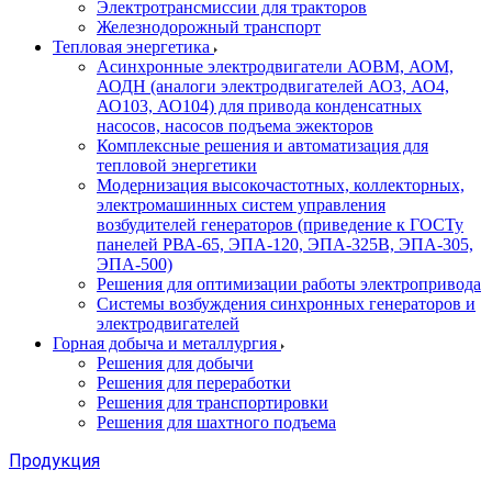
Электротрансмиссии для тракторов
Железнодорожный транспорт
Тепловая энергетика
Асинхронные электродвигатели АОВМ, АОМ,
АОДН (аналоги электродвигателей АО3, АО4,
АО103, АО104) для привода конденсатных
насосов, насосов подъема эжекторов
Комплексные решения и автоматизация для
тепловой энергетики
Модернизация высокочастотных, коллекторных,
электромашинных систем управления
возбудителей генераторов (приведение к ГОСТу
панелей РВА-65, ЭПА-120, ЭПА-325В, ЭПА-305,
ЭПА-500)
Решения для оптимизации работы электропривода
Системы возбуждения синхронных генераторов и
электродвигателей
Горная добыча и металлургия
Решения для добычи
Решения для переработки
Решения для транспортировки
Решения для шахтного подъема
Продукция