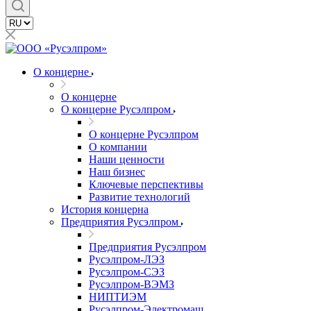
О концерне
О концерне
О концерне Русэлпром
О концерне Русэлпром
О компании
Наши ценности
Наш бизнес
Ключевые перспективы
Развитие технологий
История концерна
Предприятия Русэлпром
Предприятия Русэлпром
Русэлпром-ЛЭЗ
Русэлпром-СЭЗ
Русэлпром-ВЭМЗ
НИПТИЭМ
Русэлпром-Электромаш