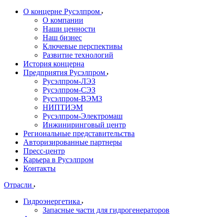
О концерне Русэлпром
О компании
Наши ценности
Наш бизнес
Ключевые перспективы
Развитие технологий
История концерна
Предприятия Русэлпром
Русэлпром-ЛЭЗ
Русэлпром-СЭЗ
Русэлпром-ВЭМЗ
НИПТИЭМ
Русэлпром-Электромаш
Инжиниринговый центр
Региональные представительства
Авторизированные партнеры
Пресс-центр
Карьера в Русэлпром
Контакты
Отрасли
Гидроэнергетика
Запасные части для гидрогенераторов