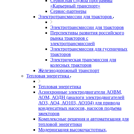
Сервисная служба программы
«Карьерный транспорт»
Сервис-партнеры
Электротрансмиссии для тракторов
Электротрансмиссии для тракторов
Перспективы развития российского
рынка тракторов с
электротрансмиссией
Электротрансмиссия для гусеничных
тракторов
Электрическая трансмиссия для
колесных тракторов
Железнодорожный транспорт
Тепловая энергетика
Тепловая энергетика
Асинхронные электродвигатели АОВМ,
АОМ, АОДН (аналоги электродвигателей
АО3, АО4, АО103, АО104) для привода
конденсатных насосов, насосов подъема
эжекторов
Комплексные решения и автоматизация для
тепловой энергетики
Модернизация высокочастотных,