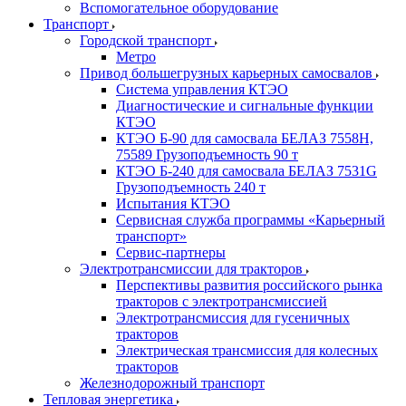
Вспомогательное оборудование
Транспорт
Городской транспорт
Метро
Привод большегрузных карьерных самосвалов
Система управления КТЭО
Диагностические и сигнальные функции
КТЭО
КТЭО Б-90 для самосвала БЕЛАЗ 7558H,
75589 Грузоподъемность 90 т
КТЭО Б-240 для самосвала БЕЛАЗ 7531G
Грузоподъемность 240 т
Испытания КТЭО
Сервисная служба программы «Карьерный
транспорт»
Сервис-партнеры
Электротрансмиссии для тракторов
Перспективы развития российского рынка
тракторов с электротрансмиссией
Электротрансмиссия для гусеничных
тракторов
Электрическая трансмиссия для колесных
тракторов
Железнодорожный транспорт
Тепловая энергетика