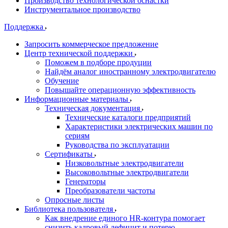
Производство технологической оснастки
Инструментальное производство
Поддержка
Запросить коммерческое предложение
Центр технической поддержки
Поможем в подборе продуции
Найдём аналог иностранному электродвигателю
Обучение
Повышайте операционную эффективность
Информационные материалы
Техническая документация
Технические каталоги предприятий
Характеристики электрических машин по
сериям
Руководства по эксплуатации
Сертификаты
Низковольтные электродвигатели
Высоковольтные электродвигатели
Генераторы
Преобразователи частоты
Опросные листы
Библиотека пользователя
Как внедрение единого HR-контура помогает
снизить кадровый дефицит и потерю