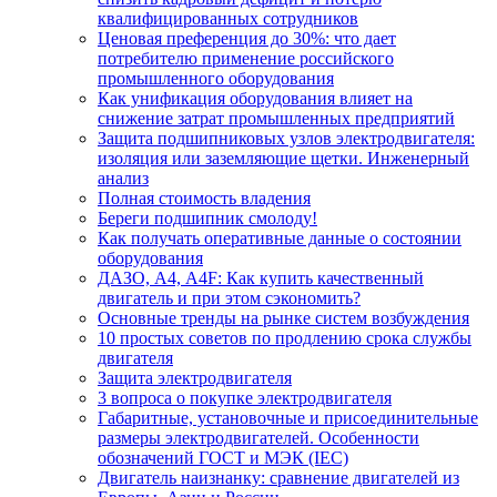
квалифицированных сотрудников
Ценовая преференция до 30%: что дает
потребителю применение российского
промышленного оборудования
Как унификация оборудования влияет на
снижение затрат промышленных предприятий
Защита подшипниковых узлов электродвигателя:
изоляция или заземляющие щетки. Инженерный
анализ
Полная стоимость владения
Береги подшипник смолоду!
Как получать оперативные данные о состоянии
оборудования
ДАЗО, А4, А4F: Как купить качественный
двигатель и при этом сэкономить?
Основные тренды на рынке систем возбуждения
10 простых советов по продлению срока службы
двигателя
Защита электродвигателя
3 вопроса о покупке электродвигателя
Габаритные, установочные и присоединительные
размеры электродвигателей. Особенности
обозначений ГОСТ и МЭК (IEC)
Двигатель наизнанку: сравнение двигателей из