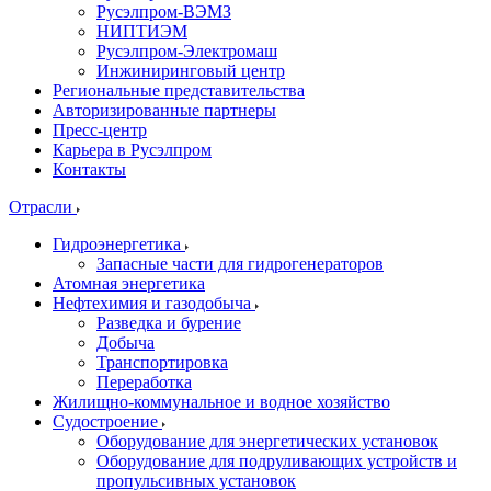
Русэлпром-ВЭМЗ
НИПТИЭМ
Русэлпром-Электромаш
Инжиниринговый центр
Региональные представительства
Авторизированные партнеры
Пресс-центр
Карьера в Русэлпром
Контакты
Отрасли
Гидроэнергетика
Запасные части для гидрогенераторов
Атомная энергетика
Нефтехимия и газодобыча
Разведка и бурение
Добыча
Транспортировка
Переработка
Жилищно-коммунальное и водное хозяйство
Судостроение
Оборудование для энергетических установок
Оборудование для подруливающих устройств и
пропульсивных установок