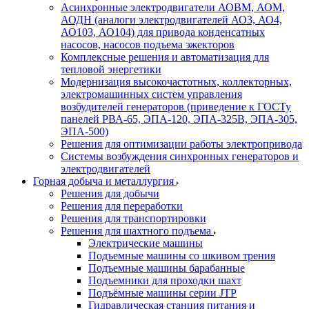
Асинхронные электродвигатели АОВМ, АОМ,
АОДН (аналоги электродвигателей АО3, АО4,
АО103, АО104) для привода конденсатных
насосов, насосов подъема эжекторов
Комплексные решения и автоматизация для
тепловой энергетики
Модернизация высокочастотных, коллекторных,
электромашинных систем управления
возбудителей генераторов (приведение к ГОСТу
панелей РВА-65, ЭПА-120, ЭПА-325В, ЭПА-305,
ЭПА-500)
Решения для оптимизации работы электропривода
Системы возбуждения синхронных генераторов и
электродвигателей
Горная добыча и металлургия
Решения для добычи
Решения для переработки
Решения для транспортировки
Решения для шахтного подъема
Электрические машины
Подъемные машины со шкивом трения
Подъемные машины барабанные
Подъемники для проходки шахт
Подъёмные машины серии JTP
Гидравлическая станция питания и