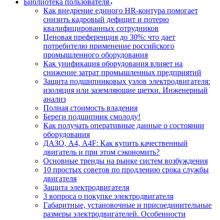
Библиотека пользователя
Как внедрение единого HR-контура помогает
снизить кадровый дефицит и потерю
квалифицированных сотрудников
Ценовая преференция до 30%: что дает
потребителю применение российского
промышленного оборудования
Как унификация оборудования влияет на
снижение затрат промышленных предприятий
Защита подшипниковых узлов электродвигателя:
изоляция или заземляющие щетки. Инженерный
анализ
Полная стоимость владения
Береги подшипник смолоду!
Как получать оперативные данные о состоянии
оборудования
ДАЗО, А4, А4F: Как купить качественный
двигатель и при этом сэкономить?
Основные тренды на рынке систем возбуждения
10 простых советов по продлению срока службы
двигателя
Защита электродвигателя
3 вопроса о покупке электродвигателя
Габаритные, установочные и присоединительные
размеры электродвигателей. Особенности