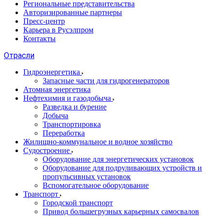
Региональные представительства
Авторизированные партнеры
Пресс-центр
Карьера в Русэлпром
Контакты
Отрасли
Гидроэнергетика
Запасные части для гидрогенераторов
Атомная энергетика
Нефтехимия и газодобыча
Разведка и бурение
Добыча
Транспортировка
Переработка
Жилищно-коммунальное и водное хозяйство
Судостроение
Оборудование для энергетических установок
Оборудование для подруливающих устройств и
пропульсивных установок
Вспомогательное оборудование
Транспорт
Городской транспорт
Привод большегрузных карьерных самосвалов