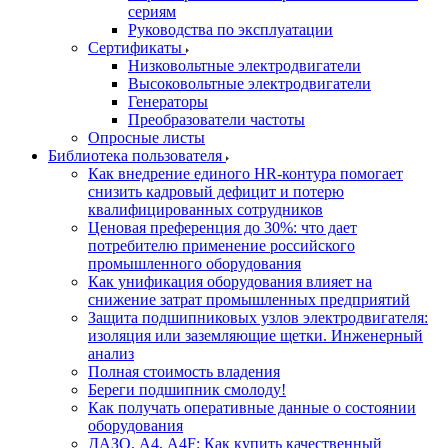
сериям
Руководства по эксплуатации
Сертификаты
Низковольтные электродвигатели
Высоковольтные электродвигатели
Генераторы
Преобразователи частоты
Опросные листы
Библиотека пользователя
Как внедрение единого HR-контура помогает
снизить кадровый дефицит и потерю
квалифицированных сотрудников
Ценовая преференция до 30%: что дает
потребителю применение российского
промышленного оборудования
Как унификация оборудования влияет на
снижение затрат промышленных предприятий
Защита подшипниковых узлов электродвигателя:
изоляция или заземляющие щетки. Инженерный
анализ
Полная стоимость владения
Береги подшипник смолоду!
Как получать оперативные данные о состоянии
оборудования
ДАЗО, А4, А4F: Как купить качественный