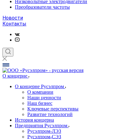
Низковольтные электродвигатели
Преобразователи частоты
Новости
Контакты
О концерне
О концерне Русэлпром
О компании
Наши ценности
Наш бизнес
Ключевые перспективы
Развитие технологий
История концерна
Предприятия Русэлпром
Русэлпром-ЛЭЗ
Русэлпром-СЭЗ