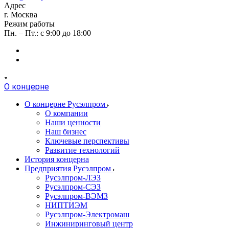
Адрес
г. Москва
Режим работы
Пн. – Пт.: с 9:00 до 18:00
О концерне
О концерне Русэлпром
О компании
Наши ценности
Наш бизнес
Ключевые перспективы
Развитие технологий
История концерна
Предприятия Русэлпром
Русэлпром-ЛЭЗ
Русэлпром-СЭЗ
Русэлпром-ВЭМЗ
НИПТИЭМ
Русэлпром-Электромаш
Инжиниринговый центр