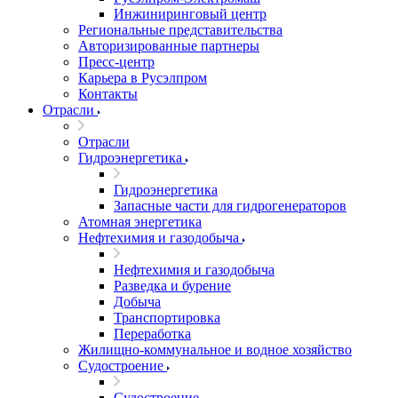
Инжиниринговый центр
Региональные представительства
Авторизированные партнеры
Пресс-центр
Карьера в Русэлпром
Контакты
Отрасли
Отрасли
Гидроэнергетика
Гидроэнергетика
Запасные части для гидрогенераторов
Атомная энергетика
Нефтехимия и газодобыча
Нефтехимия и газодобыча
Разведка и бурение
Добыча
Транспортировка
Переработка
Жилищно-коммунальное и водное хозяйство
Судостроение
Судостроение