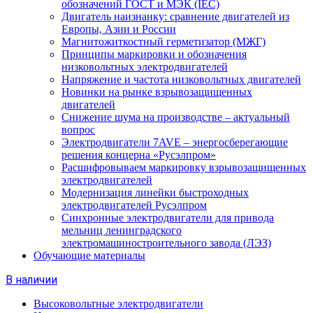
обозначений ГОСТ и МЭК (IEC)
Двигатель наизнанку: сравнение двигателей из
Европы, Азии и России
Магнитожиткостный герметизатор (МЖГ)
Принципы маркировки и обозначения
низковольтных электродвигателей
Напряжение и частота низковольтных двигателей
Новинки на рынке взрывозащищенных
двигателей
Снижение шума на производстве – актуальный
вопрос
Электродвигатели 7AVE – энергосберегающие
решения концерна «Русэлпром»
Расшифровываем маркировку взрывозащищенных
электродвигателей
Модернизация линейки быстроходных
электродвигателей Русэлпром
Синхронные электродвигатели для привода
мельниц ленинградского
электромашиностроительного завода (ЛЭЗ)
Обучающие материалы
В наличии
Высоковольтные электродвигатели