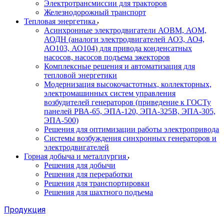
Электротрансмиссии для тракторов
Железнодорожный транспорт
Тепловая энергетика
Асинхронные электродвигатели АОВМ, АОМ,
АОДН (аналоги электродвигателей АО3, АО4,
АО103, АО104) для привода конденсатных
насосов, насосов подъема эжекторов
Комплексные решения и автоматизация для
тепловой энергетики
Модернизация высокочастотных, коллекторных,
электромашинных систем управления
возбудителей генераторов (приведение к ГОСТу
панелей РВА-65, ЭПА-120, ЭПА-325В, ЭПА-305,
ЭПА-500)
Решения для оптимизации работы электропривода
Системы возбуждения синхронных генераторов и
электродвигателей
Горная добыча и металлургия
Решения для добычи
Решения для переработки
Решения для транспортировки
Решения для шахтного подъема
Продукция