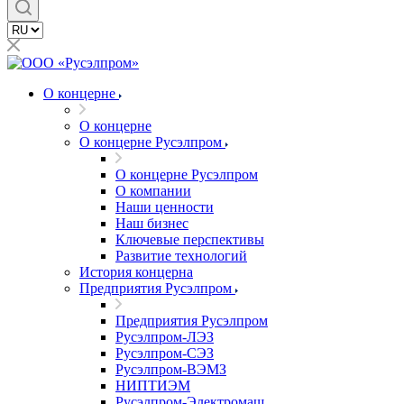
О концерне
О концерне
О концерне Русэлпром
О концерне Русэлпром
О компании
Наши ценности
Наш бизнес
Ключевые перспективы
Развитие технологий
История концерна
Предприятия Русэлпром
Предприятия Русэлпром
Русэлпром-ЛЭЗ
Русэлпром-СЭЗ
Русэлпром-ВЭМЗ
НИПТИЭМ
Русэлпром-Электромаш