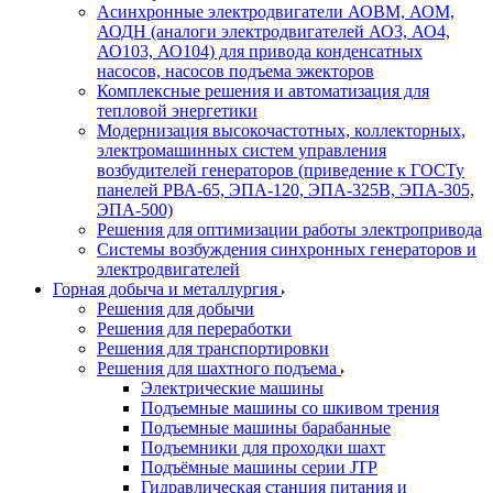
Асинхронные электродвигатели АОВМ, АОМ,
АОДН (аналоги электродвигателей АО3, АО4,
АО103, АО104) для привода конденсатных
насосов, насосов подъема эжекторов
Комплексные решения и автоматизация для
тепловой энергетики
Модернизация высокочастотных, коллекторных,
электромашинных систем управления
возбудителей генераторов (приведение к ГОСТу
панелей РВА-65, ЭПА-120, ЭПА-325В, ЭПА-305,
ЭПА-500)
Решения для оптимизации работы электропривода
Системы возбуждения синхронных генераторов и
электродвигателей
Горная добыча и металлургия
Решения для добычи
Решения для переработки
Решения для транспортировки
Решения для шахтного подъема
Электрические машины
Подъемные машины со шкивом трения
Подъемные машины барабанные
Подъемники для проходки шахт
Подъёмные машины серии JTP
Гидравлическая станция питания и