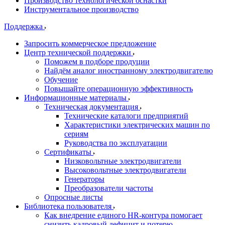
Производство технологической оснастки
Инструментальное производство
Поддержка
Запросить коммерческое предложение
Центр технической поддержки
Поможем в подборе продуции
Найдём аналог иностранному электродвигателю
Обучение
Повышайте операционную эффективность
Информационные материалы
Техническая документация
Технические каталоги предприятий
Характеристики электрических машин по
сериям
Руководства по эксплуатации
Сертификаты
Низковольтные электродвигатели
Высоковольтные электродвигатели
Генераторы
Преобразователи частоты
Опросные листы
Библиотека пользователя
Как внедрение единого HR-контура помогает
снизить кадровый дефицит и потерю