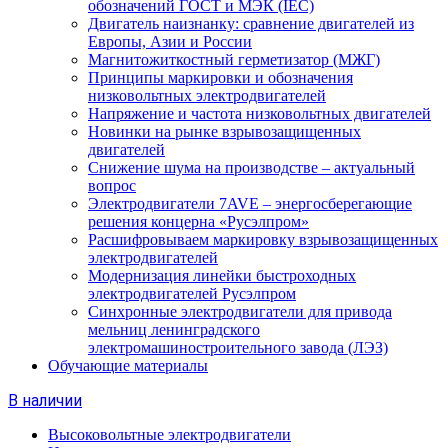
обозначений ГОСТ и МЭК (IEC)
Двигатель наизнанку: сравнение двигателей из
Европы, Азии и России
Магнитожиткостный герметизатор (МЖГ)
Принципы маркировки и обозначения
низковольтных электродвигателей
Напряжение и частота низковольтных двигателей
Новинки на рынке взрывозащищенных
двигателей
Снижение шума на производстве – актуальный
вопрос
Электродвигатели 7AVE – энергосберегающие
решения концерна «Русэлпром»
Расшифровываем маркировку взрывозащищенных
электродвигателей
Модернизация линейки быстроходных
электродвигателей Русэлпром
Синхронные электродвигатели для привода
мельниц ленинградского
электромашиностроительного завода (ЛЭЗ)
Обучающие материалы
В наличии
Высоковольтные электродвигатели