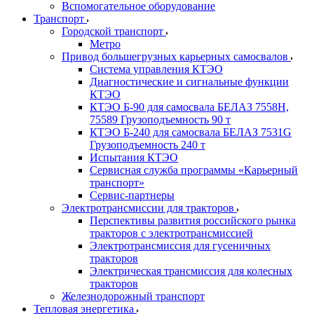
Вспомогательное оборудование
Транспорт
Городской транспорт
Метро
Привод большегрузных карьерных самосвалов
Система управления КТЭО
Диагностические и сигнальные функции
КТЭО
КТЭО Б-90 для самосвала БЕЛАЗ 7558H,
75589 Грузоподъемность 90 т
КТЭО Б-240 для самосвала БЕЛАЗ 7531G
Грузоподъемность 240 т
Испытания КТЭО
Сервисная служба программы «Карьерный
транспорт»
Сервис-партнеры
Электротрансмиссии для тракторов
Перспективы развития российского рынка
тракторов с электротрансмиссией
Электротрансмиссия для гусеничных
тракторов
Электрическая трансмиссия для колесных
тракторов
Железнодорожный транспорт
Тепловая энергетика