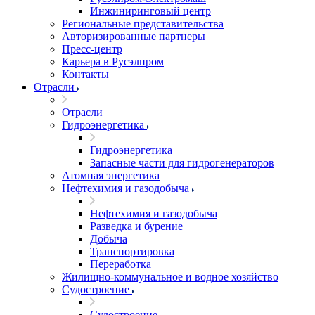
Инжиниринговый центр
Региональные представительства
Авторизированные партнеры
Пресс-центр
Карьера в Русэлпром
Контакты
Отрасли
Отрасли
Гидроэнергетика
Гидроэнергетика
Запасные части для гидрогенераторов
Атомная энергетика
Нефтехимия и газодобыча
Нефтехимия и газодобыча
Разведка и бурение
Добыча
Транспортировка
Переработка
Жилищно-коммунальное и водное хозяйство
Судостроение
Судостроение