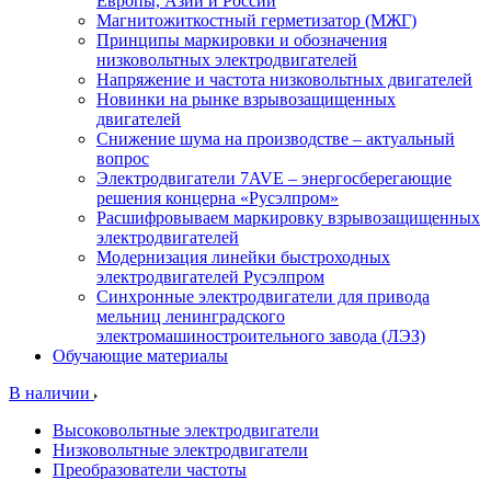
Европы, Азии и России
Магнитожиткостный герметизатор (МЖГ)
Принципы маркировки и обозначения
низковольтных электродвигателей
Напряжение и частота низковольтных двигателей
Новинки на рынке взрывозащищенных
двигателей
Снижение шума на производстве – актуальный
вопрос
Электродвигатели 7AVE – энергосберегающие
решения концерна «Русэлпром»
Расшифровываем маркировку взрывозащищенных
электродвигателей
Модернизация линейки быстроходных
электродвигателей Русэлпром
Синхронные электродвигатели для привода
мельниц ленинградского
электромашиностроительного завода (ЛЭЗ)
Обучающие материалы
В наличии
Высоковольтные электродвигатели
Низковольтные электродвигатели
Преобразователи частоты