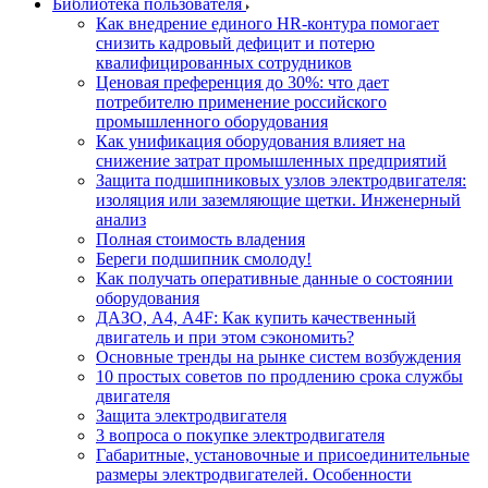
Библиотека пользователя
Как внедрение единого HR-контура помогает
снизить кадровый дефицит и потерю
квалифицированных сотрудников
Ценовая преференция до 30%: что дает
потребителю применение российского
промышленного оборудования
Как унификация оборудования влияет на
снижение затрат промышленных предприятий
Защита подшипниковых узлов электродвигателя:
изоляция или заземляющие щетки. Инженерный
анализ
Полная стоимость владения
Береги подшипник смолоду!
Как получать оперативные данные о состоянии
оборудования
ДАЗО, А4, А4F: Как купить качественный
двигатель и при этом сэкономить?
Основные тренды на рынке систем возбуждения
10 простых советов по продлению срока службы
двигателя
Защита электродвигателя
3 вопроса о покупке электродвигателя
Габаритные, установочные и присоединительные
размеры электродвигателей. Особенности