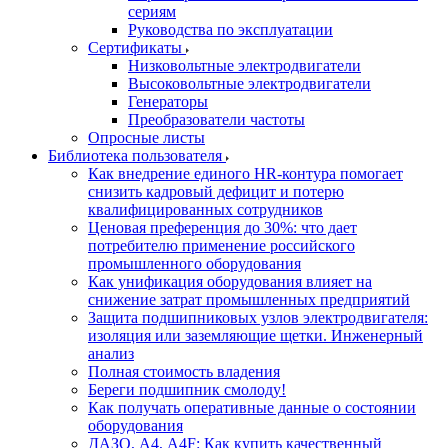
сериям
Руководства по эксплуатации
Сертификаты
Низковольтные электродвигатели
Высоковольтные электродвигатели
Генераторы
Преобразователи частоты
Опросные листы
Библиотека пользователя
Как внедрение единого HR-контура помогает
снизить кадровый дефицит и потерю
квалифицированных сотрудников
Ценовая преференция до 30%: что дает
потребителю применение российского
промышленного оборудования
Как унификация оборудования влияет на
снижение затрат промышленных предприятий
Защита подшипниковых узлов электродвигателя:
изоляция или заземляющие щетки. Инженерный
анализ
Полная стоимость владения
Береги подшипник смолоду!
Как получать оперативные данные о состоянии
оборудования
ДАЗО, А4, А4F: Как купить качественный