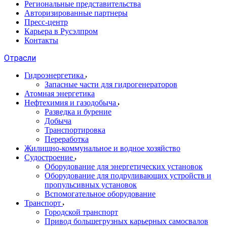
Региональные представительства
Авторизированные партнеры
Пресс-центр
Карьера в Русэлпром
Контакты
Отрасли
Гидроэнергетика
Запасные части для гидрогенераторов
Атомная энергетика
Нефтехимия и газодобыча
Разведка и бурение
Добыча
Транспортировка
Переработка
Жилищно-коммунальное и водное хозяйство
Судостроение
Оборудование для энергетических установок
Оборудование для подруливающих устройств и
пропульсивных установок
Вспомогательное оборудование
Транспорт
Городской транспорт
Привод большегрузных карьерных самосвалов