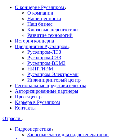
О концерне Русэлпром
О компании
Наши ценности
Наш бизнес
Ключевые перспективы
Развитие технологий
История концерна
Предприятия Русэлпром
Русэлпром-ЛЭЗ
Русэлпром-СЭЗ
Русэлпром-ВЭМЗ
НИПТИЭМ
Русэлпром-Электромаш
Инжиниринговый центр
Региональные представительства
Авторизированные партнеры
Пресс-центр
Карьера в Русэлпром
Контакты
Отрасли
Гидроэнергетика
Запасные части для гидрогенераторов