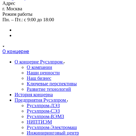
Адрес
г. Москва
Режим работы
Пн. – Пт.: с 9:00 до 18:00
О концерне
О концерне Русэлпром
О компании
Наши ценности
Наш бизнес
Ключевые перспективы
Развитие технологий
История концерна
Предприятия Русэлпром
Русэлпром-ЛЭЗ
Русэлпром-СЭЗ
Русэлпром-ВЭМЗ
НИПТИЭМ
Русэлпром-Электромаш
Инжиниринговый центр