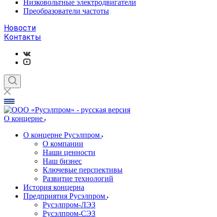
Низковольтные электродвигатели
Преобразователи частоты
Новости
Контакты
О концерне
О концерне Русэлпром
О компании
Наши ценности
Наш бизнес
Ключевые перспективы
Развитие технологий
История концерна
Предприятия Русэлпром
Русэлпром-ЛЭЗ
Русэлпром-СЭЗ