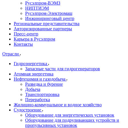
Русэлпром-ВЭМЗ
НИПТИЭМ
Русэлпром-Электромаш
Инжиниринговый центр
Региональные представительства
Авторизированные партнеры
Пресс-центр
Карьера в Русэлпром
Контакты
Отрасли
Гидроэнергетика
Запасные части для гидрогенераторов
Атомная энергетика
Нефтехимия и газодобыча
Разведка и бурение
Добыча
Транспортировка
Переработка
Жилищно-коммунальное и водное хозяйство
Судостроение
Оборудование для энергетических установок
Оборудование для подруливающих устройств и
пропульсивных установок