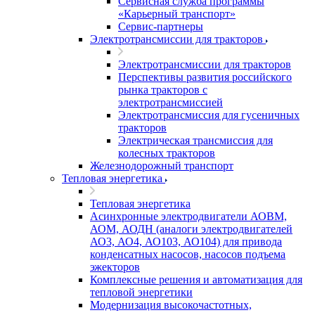
Сервисная служба программы
«Карьерный транспорт»
Сервис-партнеры
Электротрансмиссии для тракторов
Электротрансмиссии для тракторов
Перспективы развития российского
рынка тракторов с
электротрансмиссией
Электротрансмиссия для гусеничных
тракторов
Электрическая трансмиссия для
колесных тракторов
Железнодорожный транспорт
Тепловая энергетика
Тепловая энергетика
Асинхронные электродвигатели АОВМ,
АОМ, АОДН (аналоги электродвигателей
АО3, АО4, АО103, АО104) для привода
конденсатных насосов, насосов подъема
эжекторов
Комплексные решения и автоматизация для
тепловой энергетики
Модернизация высокочастотных,