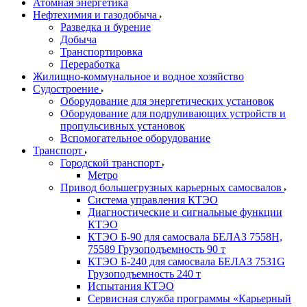
Атомная энергетика
Нефтехимия и газодобыча
Разведка и бурение
Добыча
Транспортировка
Переработка
Жилищно-коммунальное и водное хозяйство
Судостроение
Оборудование для энергетических установок
Оборудование для подруливающих устройств и
пропульсивных установок
Вспомогательное оборудование
Транспорт
Городской транспорт
Метро
Привод большегрузных карьерных самосвалов
Система управления КТЭО
Диагностические и сигнальные функции
КТЭО
КТЭО Б-90 для самосвала БЕЛАЗ 7558H,
75589 Грузоподъемность 90 т
КТЭО Б-240 для самосвала БЕЛАЗ 7531G
Грузоподъемность 240 т
Испытания КТЭО
Сервисная служба программы «Карьерный