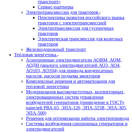
транспорт»
Сервис-партнеры
Электротрансмиссии для тракторов
Перспективы развития российского рынка
тракторов с электротрансмиссией
Электротрансмиссия для гусеничных
тракторов
Электрическая трансмиссия для колесных
тракторов
Железнодорожный транспорт
Тепловая энергетика
Асинхронные электродвигатели АОВМ, АОМ,
АОДН (аналоги электродвигателей АО3, АО4,
АО103, АО104) для привода конденсатных
насосов, насосов подъема эжекторов
Комплексные решения и автоматизация для
тепловой энергетики
Модернизация высокочастотных, коллекторных,
электромашинных систем управления
возбудителей генераторов (приведение к ГОСТу
панелей РВА-65, ЭПА-120, ЭПА-325В, ЭПА-305,
ЭПА-500)
Решения для оптимизации работы электропривода
Системы возбуждения синхронных генераторов и
электродвигателей