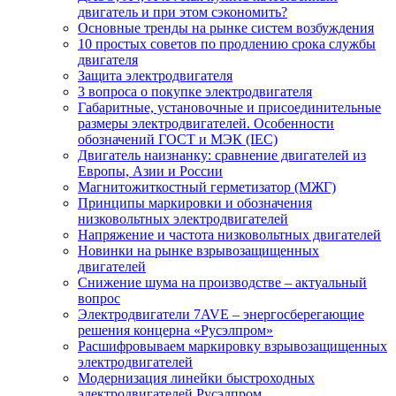
двигатель и при этом сэкономить?
Основные тренды на рынке систем возбуждения
10 простых советов по продлению срока службы
двигателя
Защита электродвигателя
3 вопроса о покупке электродвигателя
Габаритные, установочные и присоединительные
размеры электродвигателей. Особенности
обозначений ГОСТ и МЭК (IEC)
Двигатель наизнанку: сравнение двигателей из
Европы, Азии и России
Магнитожиткостный герметизатор (МЖГ)
Принципы маркировки и обозначения
низковольтных электродвигателей
Напряжение и частота низковольтных двигателей
Новинки на рынке взрывозащищенных
двигателей
Снижение шума на производстве – актуальный
вопрос
Электродвигатели 7AVE – энергосберегающие
решения концерна «Русэлпром»
Расшифровываем маркировку взрывозащищенных
электродвигателей
Модернизация линейки быстроходных
электродвигателей Русэлпром