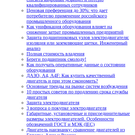
квалифицированных сотрудников
Ценовая преференция до 30%: что дает
потребителю применение российского
промышленного оборудования
Как унификация оборудования влияет на
снижение затрат промышленных предприятий
Защита подшипниковых узлов электродвигателя:
изоляция или заземляющие щетки. Инженерный
анализ
Полная стоимость владения
Береги подшипник смолоду!
Как получать оперативные данные о состоянии
оборудования
ДАЗО, А4, А4F: Как купить качественный
двигатель и при этом сэкономить?
Основные тренды на рынке систем возбуждения
10 простых советов по продлению срока службы
двигателя
Защита электродвигателя
3 вопроса о покупке электродвигателя
Габаритные, установочные и присоединительные
размеры электродвигателей. Особенности
обозначений ГОСТ и МЭК (IEC)
Двигатель наизнанку: сравнение двигателей из