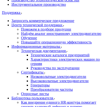
Производство технологической оснастки
Инструментальное производство
Поддержка
Запросить коммерческое предложение
Центр технической поддержки
Поможем в подборе продуции
Найдём аналог иностранному электродвигателю
Обучение
Повышайте операционную эффективность
Информационные материалы
Техническая документация
Технические каталоги предприятий
Характеристики электрических машин по
сериям
Руководства по эксплуатации
Сертификаты
Низковольтные электродвигатели
Высоковольтные электродвигатели
Генераторы
Преобразователи частоты
Опросные листы
Библиотека пользователя
Как внедрение единого HR-контура помогает
снизить кадровый дефицит и потерю