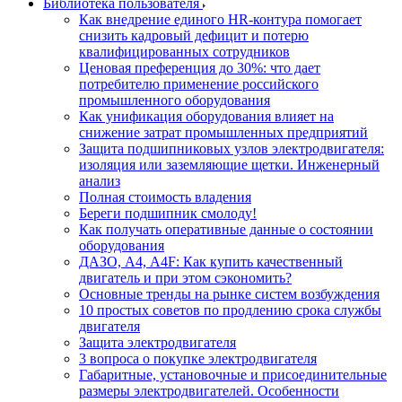
Библиотека пользователя
Как внедрение единого HR-контура помогает
снизить кадровый дефицит и потерю
квалифицированных сотрудников
Ценовая преференция до 30%: что дает
потребителю применение российского
промышленного оборудования
Как унификация оборудования влияет на
снижение затрат промышленных предприятий
Защита подшипниковых узлов электродвигателя:
изоляция или заземляющие щетки. Инженерный
анализ
Полная стоимость владения
Береги подшипник смолоду!
Как получать оперативные данные о состоянии
оборудования
ДАЗО, А4, А4F: Как купить качественный
двигатель и при этом сэкономить?
Основные тренды на рынке систем возбуждения
10 простых советов по продлению срока службы
двигателя
Защита электродвигателя
3 вопроса о покупке электродвигателя
Габаритные, установочные и присоединительные
размеры электродвигателей. Особенности