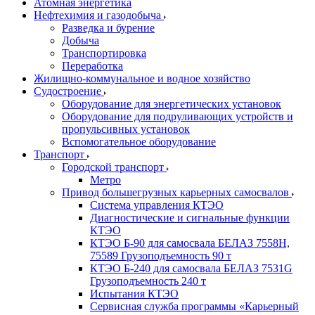
Атомная энергетика
Нефтехимия и газодобыча
Разведка и бурение
Добыча
Транспортировка
Переработка
Жилищно-коммунальное и водное хозяйство
Судостроение
Оборудование для энергетических установок
Оборудование для подруливающих устройств и
пропульсивных установок
Вспомогательное оборудование
Транспорт
Городской транспорт
Метро
Привод большегрузных карьерных самосвалов
Система управления КТЭО
Диагностические и сигнальные функции
КТЭО
КТЭО Б-90 для самосвала БЕЛАЗ 7558H,
75589 Грузоподъемность 90 т
КТЭО Б-240 для самосвала БЕЛАЗ 7531G
Грузоподъемность 240 т
Испытания КТЭО
Сервисная служба программы «Карьерный