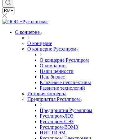
О концерне
О концерне
О концерне Русэлпром
О концерне Русэлпром
О компании
Наши ценности
Наш бизнес
Ключевые перспективы
Развитие технологий
История концерна
Предприятия Русэлпром
Предприятия Русэлпром
Русэлпром-ЛЭЗ
Русэлпром-СЭЗ
Русэлпром-ВЭМЗ
НИПТИЭМ
Русэлпром-Электромаш