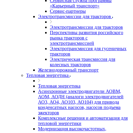
Сервисная служба программы
«Карьерный транспорт»
Сервис-партнеры
Электротрансмиссии для тракторов
Электротрансмиссии для тракторов
Перспективы развития российского
рынка тракторов с
электротрансмиссией
Электротрансмиссия для гусеничных
тракторов
Электрическая трансмиссия для
колесных тракторов
Железнодорожный транспорт
Тепловая энергетика
Тепловая энергетика
Асинхронные электродвигатели АОВМ,
АОМ, АОДН (аналоги электродвигателей
АО3, АО4, АО103, АО104) для привода
конденсатных насосов, насосов подъема
эжекторов
Комплексные решения и автоматизация для
тепловой энергетики
Модернизация высокочастотных,