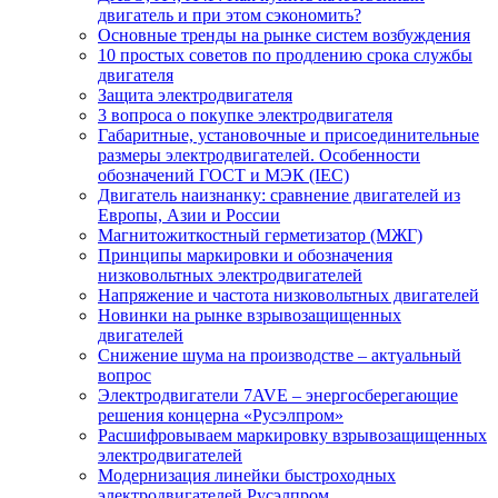
двигатель и при этом сэкономить?
Основные тренды на рынке систем возбуждения
10 простых советов по продлению срока службы
двигателя
Защита электродвигателя
3 вопроса о покупке электродвигателя
Габаритные, установочные и присоединительные
размеры электродвигателей. Особенности
обозначений ГОСТ и МЭК (IEC)
Двигатель наизнанку: сравнение двигателей из
Европы, Азии и России
Магнитожиткостный герметизатор (МЖГ)
Принципы маркировки и обозначения
низковольтных электродвигателей
Напряжение и частота низковольтных двигателей
Новинки на рынке взрывозащищенных
двигателей
Снижение шума на производстве – актуальный
вопрос
Электродвигатели 7AVE – энергосберегающие
решения концерна «Русэлпром»
Расшифровываем маркировку взрывозащищенных
электродвигателей
Модернизация линейки быстроходных
электродвигателей Русэлпром