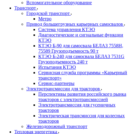
Вспомогательное оборудование
Транспорт
Городской транспорт
Метро
Привод большегрузных карьерных самосвалов
Система управления КТЭО
Диагностические и сигнальные функции
КТЭО
КТЭО Б-90 для самосвала БЕЛАЗ 7558H,
75589 Грузоподъемность 90 т
КТЭО Б-240 для самосвала БЕЛАЗ 7531G
Грузоподъемность 240 т
Испытания КТЭО
Сервисная служба программы «Карьерный
транспорт»
Сервис-партнеры
Электротрансмиссии для тракторов
Перспективы развития российского рынка
тракторов с электротрансмиссией
Электротрансмиссия для гусеничных
тракторов
Электрическая трансмиссия для колесных
тракторов
Железнодорожный транспорт
Тепловая энергетика