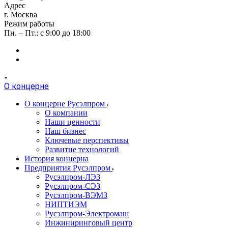
Адрес
г. Москва
Режим работы
Пн. – Пт.: с 9:00 до 18:00
О концерне
О концерне Русэлпром
О компании
Наши ценности
Наш бизнес
Ключевые перспективы
Развитие технологий
История концерна
Предприятия Русэлпром
Русэлпром-ЛЭЗ
Русэлпром-СЭЗ
Русэлпром-ВЭМЗ
НИПТИЭМ
Русэлпром-Электромаш
Инжиниринговый центр