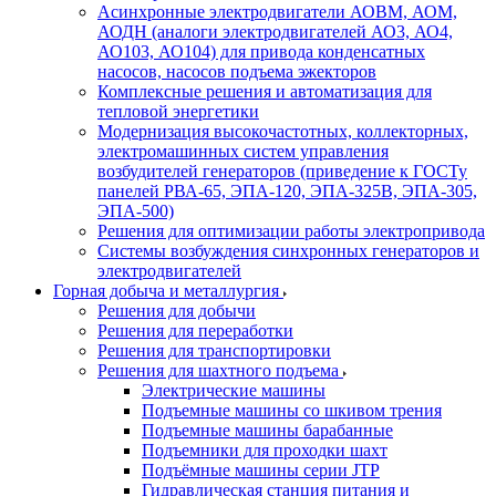
Асинхронные электродвигатели АОВМ, АОМ,
АОДН (аналоги электродвигателей АО3, АО4,
АО103, АО104) для привода конденсатных
насосов, насосов подъема эжекторов
Комплексные решения и автоматизация для
тепловой энергетики
Модернизация высокочастотных, коллекторных,
электромашинных систем управления
возбудителей генераторов (приведение к ГОСТу
панелей РВА-65, ЭПА-120, ЭПА-325В, ЭПА-305,
ЭПА-500)
Решения для оптимизации работы электропривода
Системы возбуждения синхронных генераторов и
электродвигателей
Горная добыча и металлургия
Решения для добычи
Решения для переработки
Решения для транспортировки
Решения для шахтного подъема
Электрические машины
Подъемные машины со шкивом трения
Подъемные машины барабанные
Подъемники для проходки шахт
Подъёмные машины серии JTP
Гидравлическая станция питания и