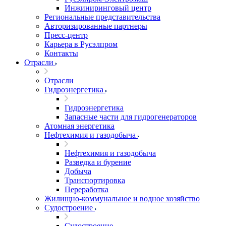
Инжиниринговый центр
Региональные представительства
Авторизированные партнеры
Пресс-центр
Карьера в Русэлпром
Контакты
Отрасли
Отрасли
Гидроэнергетика
Гидроэнергетика
Запасные части для гидрогенераторов
Атомная энергетика
Нефтехимия и газодобыча
Нефтехимия и газодобыча
Разведка и бурение
Добыча
Транспортировка
Переработка
Жилищно-коммунальное и водное хозяйство
Судостроение
Судостроение