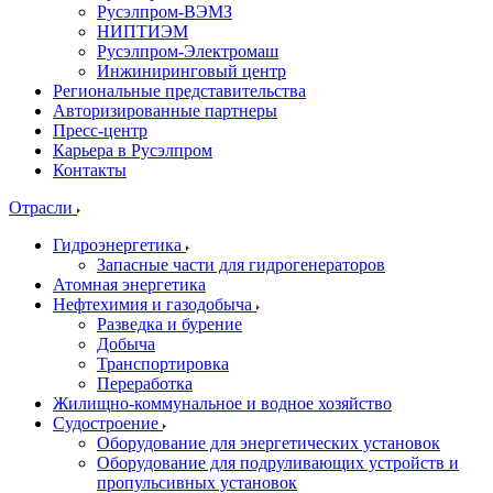
Русэлпром-ВЭМЗ
НИПТИЭМ
Русэлпром-Электромаш
Инжиниринговый центр
Региональные представительства
Авторизированные партнеры
Пресс-центр
Карьера в Русэлпром
Контакты
Отрасли
Гидроэнергетика
Запасные части для гидрогенераторов
Атомная энергетика
Нефтехимия и газодобыча
Разведка и бурение
Добыча
Транспортировка
Переработка
Жилищно-коммунальное и водное хозяйство
Судостроение
Оборудование для энергетических установок
Оборудование для подруливающих устройств и
пропульсивных установок