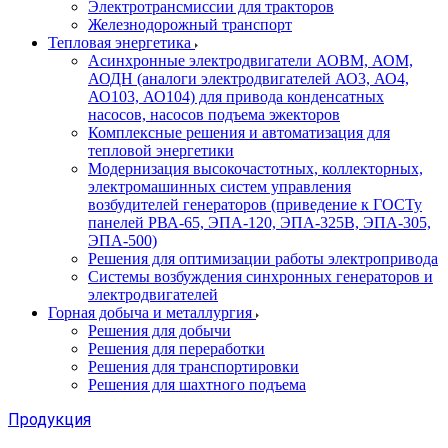
Электротрансмиссии для тракторов
Железнодорожный транспорт
Тепловая энергетика
Асинхронные электродвигатели АОВМ, АОМ,
АОДН (аналоги электродвигателей АО3, АО4,
АО103, АО104) для привода конденсатных
насосов, насосов подъема эжекторов
Комплексные решения и автоматизация для
тепловой энергетики
Модернизация высокочастотных, коллекторных,
электромашинных систем управления
возбудителей генераторов (приведение к ГОСТу
панелей РВА-65, ЭПА-120, ЭПА-325В, ЭПА-305,
ЭПА-500)
Решения для оптимизации работы электропривода
Системы возбуждения синхронных генераторов и
электродвигателей
Горная добыча и металлургия
Решения для добычи
Решения для переработки
Решения для транспортировки
Решения для шахтного подъема
Продукция