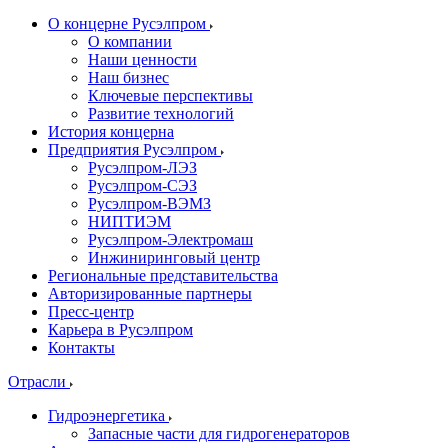
О концерне Русэлпром
О компании
Наши ценности
Наш бизнес
Ключевые перспективы
Развитие технологий
История концерна
Предприятия Русэлпром
Русэлпром-ЛЭЗ
Русэлпром-СЭЗ
Русэлпром-ВЭМЗ
НИПТИЭМ
Русэлпром-Электромаш
Инжиниринговый центр
Региональные представительства
Авторизированные партнеры
Пресс-центр
Карьера в Русэлпром
Контакты
Отрасли
Гидроэнергетика
Запасные части для гидрогенераторов