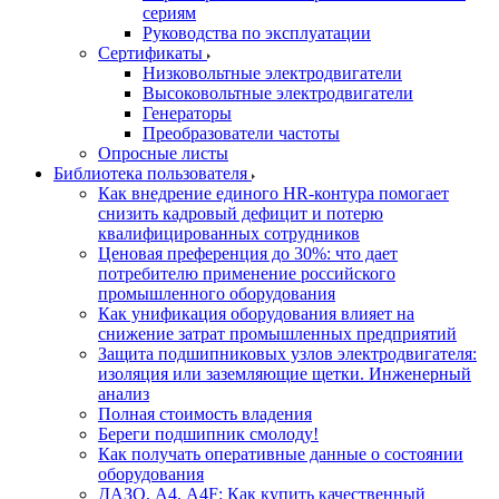
сериям
Руководства по эксплуатации
Сертификаты
Низковольтные электродвигатели
Высоковольтные электродвигатели
Генераторы
Преобразователи частоты
Опросные листы
Библиотека пользователя
Как внедрение единого HR-контура помогает
снизить кадровый дефицит и потерю
квалифицированных сотрудников
Ценовая преференция до 30%: что дает
потребителю применение российского
промышленного оборудования
Как унификация оборудования влияет на
снижение затрат промышленных предприятий
Защита подшипниковых узлов электродвигателя:
изоляция или заземляющие щетки. Инженерный
анализ
Полная стоимость владения
Береги подшипник смолоду!
Как получать оперативные данные о состоянии
оборудования
ДАЗО, А4, А4F: Как купить качественный