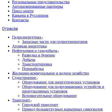
Региональные представительства
Авторизированные партнеры
Пресс-центр
Карьера в Русэлпром
Контакты
Отрасли
Гидроэнергетика
Запасные части для гидрогенераторов
Атомная энергетика
Нефтехимия и газодобыча
Разведка и бурение
Добыча
Транспортировка
Переработка
Жилищно-коммунальное и водное хозяйство
Судостроение
Оборудование для энергетических установок
Оборудование для подруливающих устройств и
пропульсивных установок
Вспомогательное оборудование
Транспорт
Городской транспорт
Привод большегрузных карьерных самосвалов