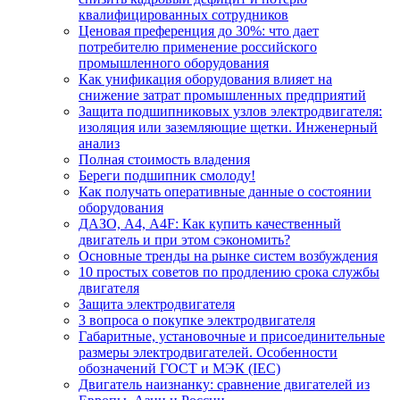
квалифицированных сотрудников
Ценовая преференция до 30%: что дает
потребителю применение российского
промышленного оборудования
Как унификация оборудования влияет на
снижение затрат промышленных предприятий
Защита подшипниковых узлов электродвигателя:
изоляция или заземляющие щетки. Инженерный
анализ
Полная стоимость владения
Береги подшипник смолоду!
Как получать оперативные данные о состоянии
оборудования
ДАЗО, А4, А4F: Как купить качественный
двигатель и при этом сэкономить?
Основные тренды на рынке систем возбуждения
10 простых советов по продлению срока службы
двигателя
Защита электродвигателя
3 вопроса о покупке электродвигателя
Габаритные, установочные и присоединительные
размеры электродвигателей. Особенности
обозначений ГОСТ и МЭК (IEC)
Двигатель наизнанку: сравнение двигателей из