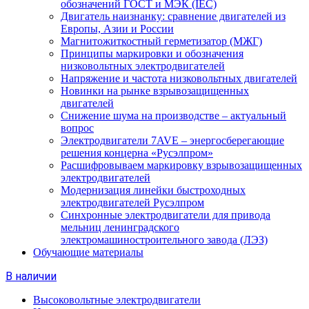
обозначений ГОСТ и МЭК (IEC)
Двигатель наизнанку: сравнение двигателей из
Европы, Азии и России
Магнитожиткостный герметизатор (МЖГ)
Принципы маркировки и обозначения
низковольтных электродвигателей
Напряжение и частота низковольтных двигателей
Новинки на рынке взрывозащищенных
двигателей
Снижение шума на производстве – актуальный
вопрос
Электродвигатели 7AVE – энергосберегающие
решения концерна «Русэлпром»
Расшифровываем маркировку взрывозащищенных
электродвигателей
Модернизация линейки быстроходных
электродвигателей Русэлпром
Синхронные электродвигатели для привода
мельниц ленинградского
электромашиностроительного завода (ЛЭЗ)
Обучающие материалы
В наличии
Высоковольтные электродвигатели