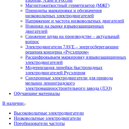
Европы, Азии и России
Магнитожиткостный герметизатор (МЖГ)
Принципы маркировки и обозначения
низковольтных электродвигателей
Напряжение и частота низковольтных двигателей
Новинки на рынке взрывозащищенных
двигателей
Снижение шума на производстве – актуальный
вопрос
Электродвигатели 7AVE – энергосберегающие
решения концерна «Русэлпром»
Расшифровываем маркировку взрывозащищенных
электродвигателей
Модернизация линейки быстроходных
электродвигателей Русэлпром
Синхронные электродвигатели для привода
мельниц ленинградского
электромашиностроительного завода (ЛЭЗ)
Обучающие материалы
В наличии
Высоковольтные электродвигатели
Низковольтные электродвигатели
Преобразователи частоты