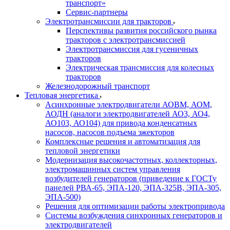
транспорт»
Сервис-партнеры
Электротрансмиссии для тракторов
Перспективы развития российского рынка
тракторов с электротрансмиссией
Электротрансмиссия для гусеничных
тракторов
Электрическая трансмиссия для колесных
тракторов
Железнодорожный транспорт
Тепловая энергетика
Асинхронные электродвигатели АОВМ, АОМ,
АОДН (аналоги электродвигателей АО3, АО4,
АО103, АО104) для привода конденсатных
насосов, насосов подъема эжекторов
Комплексные решения и автоматизация для
тепловой энергетики
Модернизация высокочастотных, коллекторных,
электромашинных систем управления
возбудителей генераторов (приведение к ГОСТу
панелей РВА-65, ЭПА-120, ЭПА-325В, ЭПА-305,
ЭПА-500)
Решения для оптимизации работы электропривода
Системы возбуждения синхронных генераторов и
электродвигателей