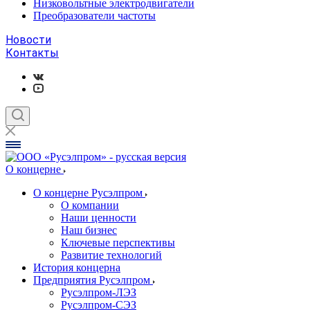
Низковольтные электродвигатели
Преобразователи частоты
Новости
Контакты
О концерне
О концерне Русэлпром
О компании
Наши ценности
Наш бизнес
Ключевые перспективы
Развитие технологий
История концерна
Предприятия Русэлпром
Русэлпром-ЛЭЗ
Русэлпром-СЭЗ