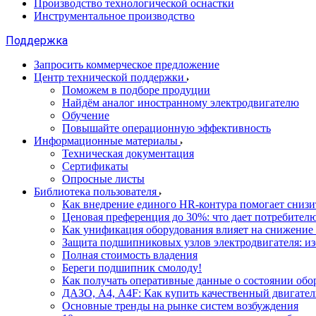
Производство технологической оснастки
Инструментальное производство
Поддержка
Запросить коммерческое предложение
Центр технической поддержки
Поможем в подборе продуции
Найдём аналог иностранному электродвигателю
Обучение
Повышайте операционную эффективность
Информационные материалы
Техническая документация
Сертификаты
Опросные листы
Библиотека пользователя
Как внедрение единого HR-контура помогает сниз
Ценовая преференция до 30%: что дает потребите
Как унификация оборудования влияет на снижение
Защита подшипниковых узлов электродвигателя: и
Полная стоимость владения
Береги подшипник смолоду!
Как получать оперативные данные о состоянии обо
ДАЗО, А4, А4F: Как купить качественный двигател
Основные тренды на рынке систем возбуждения