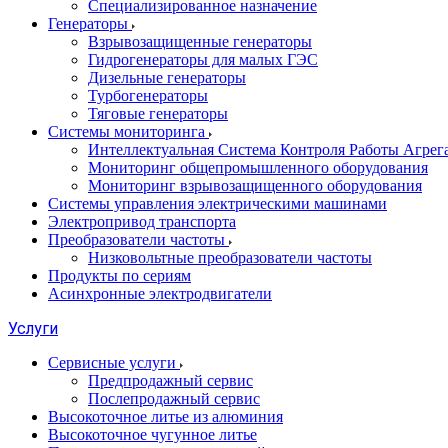
Специализированное назначение
Генераторы
Взрывозащищенные генераторы
Гидрогенераторы для малых ГЭС
Дизельные генераторы
Турбогенераторы
Тяговые генераторы
Системы мониторинга
Интеллектуальная Система Контроля Работы Агре
Мониторинг общепромышленного оборудования
Мониторинг взрывозащищенного оборудования
Системы управления электрическими машинами
Электропривод транспорта
Преобразователи частоты
Низковольтные преобразователи частоты
Продукты по сериям
Асинхронные электродвигатели
Услуги
Сервисные услуги
Предпродажный сервис
Послепродажный сервис
Высокоточное литье из алюминия
Высокоточное чугунное литье