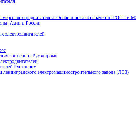
игателя
азмеры электродвигателей. Особенности обозначений ГОСТ и М
опы, Азии и России
х электродвигателей
рос
ения концерна «Русэлпром»
лектродвигателей
ателей Русэлпром
ц ленинградского электромашиностроительного завода (ЛЭЗ)