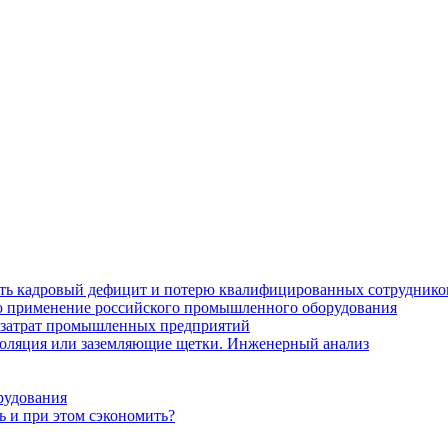
ить кадровый дефицит и потерю квалифицированных сотруднико
лю применение российского промышленного оборудования
 затрат промышленных предприятий
золяция или заземляющие щетки. Инженерный анализ
рудования
ь и при этом сэкономить?