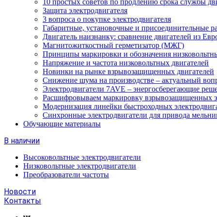
10 простых советов по продлению срока службы дв
Защита электродвигателя
3 вопроса о покупке электродвигателя
Габаритные, установочные и присоединительные р
Двигатель наизнанку: сравнение двигателей из Евр
Магнитожиткостный герметизатор (МЖГ)
Принципы маркировки и обозначения низковольтны
Напряжение и частота низковольтных двигателей
Новинки на рынке взрывозащищенных двигателей
Снижение шума на производстве – актуальный воп
Электродвигатели 7AVE – энергосберегающие реш
Расшифровываем маркировку взрывозащищенных э
Модернизация линейки быстроходных электродвиг
Синхронные электродвигатели для привода мельни
Обучающие материалы
В наличии
Высоковольтные электродвигатели
Низковольтные электродвигатели
Преобразователи частоты
Новости
Контакты