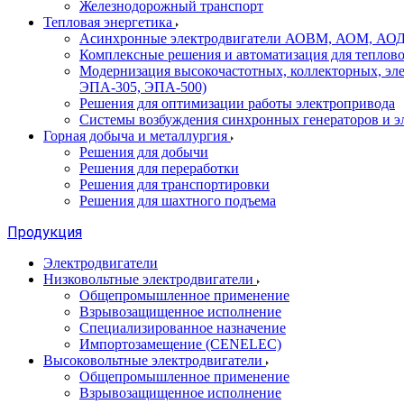
Железнодорожный транспорт
Тепловая энергетика
Асинхронные электродвигатели АОВМ, АОМ, АОДН (
Комплексные решения и автоматизация для теплов
Модернизация высокочастотных, коллекторных, эл
ЭПА-305, ЭПА-500)
Решения для оптимизации работы электропривода
Системы возбуждения синхронных генераторов и э
Горная добыча и металлургия
Решения для добычи
Решения для переработки
Решения для транспортировки
Решения для шахтного подъема
Продукция
Электродвигатели
Низковольтные электродвигатели
Общепромышленное применение
Взрывозащищенное исполнение
Специализированное назначение
Импортозамещение (CENELEC)
Высоковольтные электродвигатели
Общепромышленное применение
Взрывозащищенное исполнение