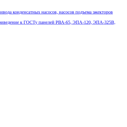
вода конденсатных насосов, насосов подъема эжекторов
приведение к ГОСТу панелей РВА-65, ЭПА-120, ЭПА-325В,