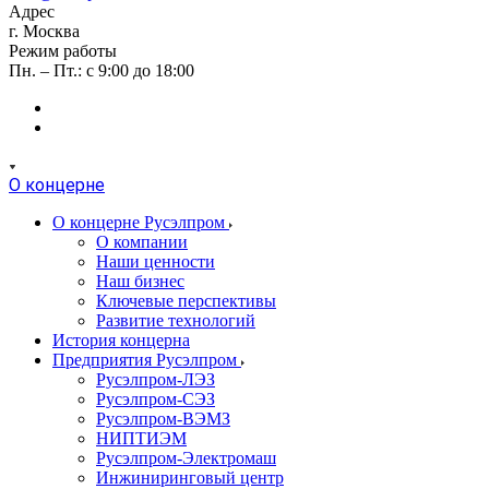
Адрес
г. Москва
Режим работы
Пн. – Пт.: с 9:00 до 18:00
О концерне
О концерне Русэлпром
О компании
Наши ценности
Наш бизнес
Ключевые перспективы
Развитие технологий
История концерна
Предприятия Русэлпром
Русэлпром-ЛЭЗ
Русэлпром-СЭЗ
Русэлпром-ВЭМЗ
НИПТИЭМ
Русэлпром-Электромаш
Инжиниринговый центр