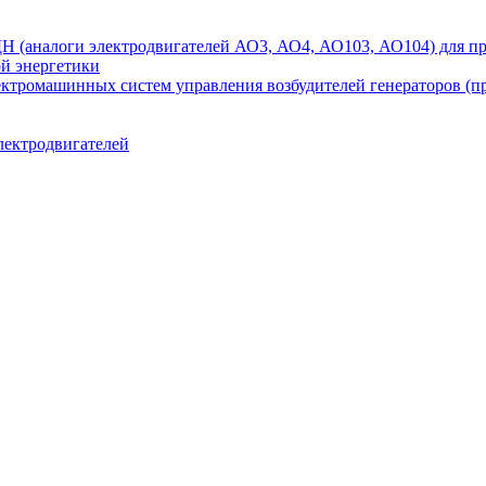
аналоги электродвигателей АО3, АО4, АО103, АО104) для при
ой энергетики
ектромашинных систем управления возбудителей генераторов (
лектродвигателей