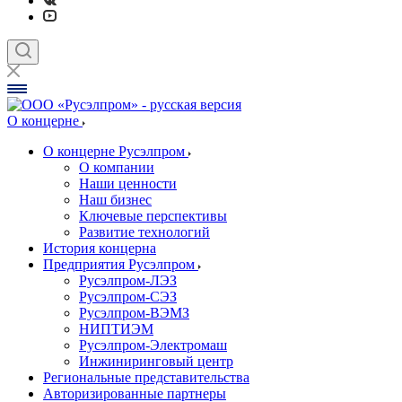
О концерне
О концерне Русэлпром
О компании
Наши ценности
Наш бизнес
Ключевые перспективы
Развитие технологий
История концерна
Предприятия Русэлпром
Русэлпром-ЛЭЗ
Русэлпром-СЭЗ
Русэлпром-ВЭМЗ
НИПТИЭМ
Русэлпром-Электромаш
Инжиниринговый центр
Региональные представительства
Авторизированные партнеры