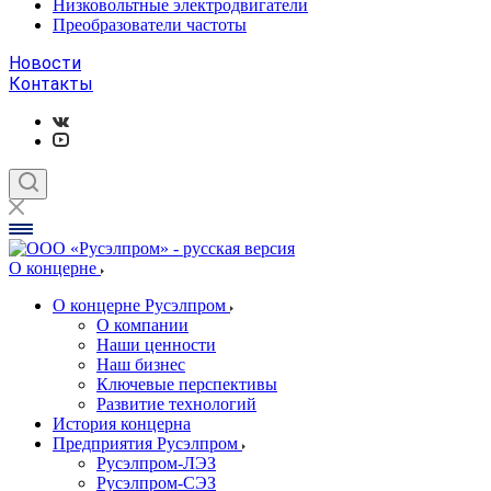
Низковольтные электродвигатели
Преобразователи частоты
Новости
Контакты
О концерне
О концерне Русэлпром
О компании
Наши ценности
Наш бизнес
Ключевые перспективы
Развитие технологий
История концерна
Предприятия Русэлпром
Русэлпром-ЛЭЗ
Русэлпром-СЭЗ