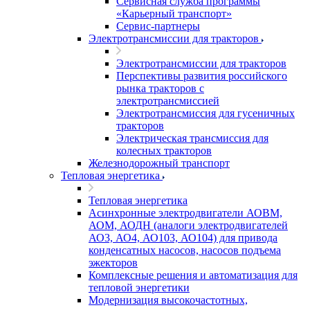
Сервисная служба программы
«Карьерный транспорт»
Сервис-партнеры
Электротрансмиссии для тракторов
Электротрансмиссии для тракторов
Перспективы развития российского
рынка тракторов с
электротрансмиссией
Электротрансмиссия для гусеничных
тракторов
Электрическая трансмиссия для
колесных тракторов
Железнодорожный транспорт
Тепловая энергетика
Тепловая энергетика
Асинхронные электродвигатели АОВМ,
АОМ, АОДН (аналоги электродвигателей
АО3, АО4, АО103, АО104) для привода
конденсатных насосов, насосов подъема
эжекторов
Комплексные решения и автоматизация для
тепловой энергетики
Модернизация высокочастотных,