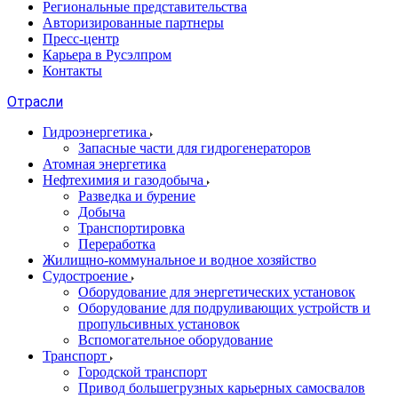
Региональные представительства
Авторизированные партнеры
Пресс-центр
Карьера в Русэлпром
Контакты
Отрасли
Гидроэнергетика
Запасные части для гидрогенераторов
Атомная энергетика
Нефтехимия и газодобыча
Разведка и бурение
Добыча
Транспортировка
Переработка
Жилищно-коммунальное и водное хозяйство
Судостроение
Оборудование для энергетических установок
Оборудование для подруливающих устройств и
пропульсивных установок
Вспомогательное оборудование
Транспорт
Городской транспорт
Привод большегрузных карьерных самосвалов