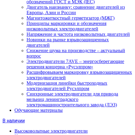
обозначений ГОСТ и МЭК (IEC)
Двигатель наизнанку: сравнение двигателей из
Европы, Азии и России
Магнитожиткостный герметизатор (МЖГ)
Принципы маркировки и обозначения
низковольтных электродвигателей
Напряжение и частота низковольтных двигателей
Новинки на рынке взрывозащищенных
двигателей
Снижение шума на производстве – актуальный
вопрос
Электродвигатели 7AVE – энергосберегающие
решения концерна «Русэлпром»
Расшифровываем маркировку взрывозащищенных
электродвигателей
Модернизация линейки быстроходных
электродвигателей Русэлпром
Синхронные электродвигатели для привода
мельниц ленинградского
электромашиностроительного завода (ЛЭЗ)
Обучающие материалы
В наличии
Высоковольтные электродвигатели