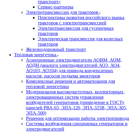
транспорт»
Сервис-партнеры
Электротрансмиссии для тракторов
Перспективы развития российского рынка
тракторов с электротрансмиссией
Электротрансмиссия для гусеничных
тракторов
Электрическая трансмиссия для колесных
тракторов
Железнодорожный транспорт
Тепловая энергетика
Асинхронные электродвигатели АОВМ, АОМ,
АОДН (аналоги электродвигателей АО3, АО4,
АО103, АО104) для привода конденсатных
насосов, насосов подъема эжекторов
Комплексные решения и автоматизация для
тепловой энергетики
Модернизация высокочастотных, коллекторных,
электромашинных систем управления
возбудителей генераторов (приведение к ГОСТу
панелей РВА-65, ЭПА-120, ЭПА-325В, ЭПА-305,
ЭПА-500)
Решения для оптимизации работы электропривода
Системы возбуждения синхронных генераторов и
электродвигателей