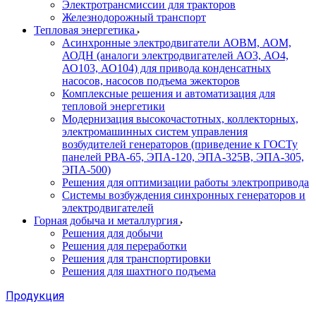
Электротрансмиссии для тракторов
Железнодорожный транспорт
Тепловая энергетика
Асинхронные электродвигатели АОВМ, АОМ,
АОДН (аналоги электродвигателей АО3, АО4,
АО103, АО104) для привода конденсатных
насосов, насосов подъема эжекторов
Комплексные решения и автоматизация для
тепловой энергетики
Модернизация высокочастотных, коллекторных,
электромашинных систем управления
возбудителей генераторов (приведение к ГОСТу
панелей РВА-65, ЭПА-120, ЭПА-325В, ЭПА-305,
ЭПА-500)
Решения для оптимизации работы электропривода
Системы возбуждения синхронных генераторов и
электродвигателей
Горная добыча и металлургия
Решения для добычи
Решения для переработки
Решения для транспортировки
Решения для шахтного подъема
Продукция