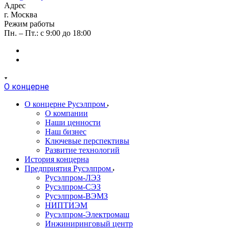
Адрес
г. Москва
Режим работы
Пн. – Пт.: с 9:00 до 18:00
О концерне
О концерне Русэлпром
О компании
Наши ценности
Наш бизнес
Ключевые перспективы
Развитие технологий
История концерна
Предприятия Русэлпром
Русэлпром-ЛЭЗ
Русэлпром-СЭЗ
Русэлпром-ВЭМЗ
НИПТИЭМ
Русэлпром-Электромаш
Инжиниринговый центр