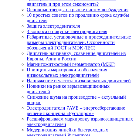
двигатель и при этом сэкономить?
Основные тренды на рынке систем возбуждения
10 простых советов по продлению срока службы
двигателя
Защита электродвигателя
3 вопроса о покупке электродвигателя
Габаритные, установочные и присоединительные
размеры электродвигателей. Особенности
обозначений ГОСТ и МЭК (IEC)
Двигатель наизнанку: сравнение двигателей из
Европы, Азии и России
Магнитожиткостный герметизатор (МЖГ)
Принципы маркировки и обозначения
низковольтных электродвигателей
Напряжение и частота низковольтных двигателей
Новинки на рынке взрывозащищенных
двигателей
Снижение шума на производстве – актуальный
вопрос
Электродвигатели 7AVE – энергосберегающие
решения концерна «Русэлпром»
Расшифровываем маркировку взрывозащищенных
электродвигателей
Модернизация линейки быстроходных
электродвигателей Русэлпром