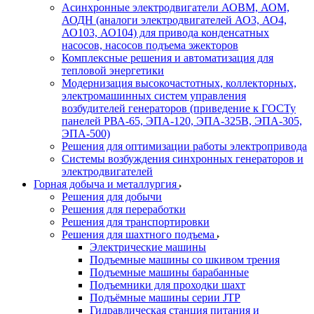
Асинхронные электродвигатели АОВМ, АОМ,
АОДН (аналоги электродвигателей АО3, АО4,
АО103, АО104) для привода конденсатных
насосов, насосов подъема эжекторов
Комплексные решения и автоматизация для
тепловой энергетики
Модернизация высокочастотных, коллекторных,
электромашинных систем управления
возбудителей генераторов (приведение к ГОСТу
панелей РВА-65, ЭПА-120, ЭПА-325В, ЭПА-305,
ЭПА-500)
Решения для оптимизации работы электропривода
Системы возбуждения синхронных генераторов и
электродвигателей
Горная добыча и металлургия
Решения для добычи
Решения для переработки
Решения для транспортировки
Решения для шахтного подъема
Электрические машины
Подъемные машины со шкивом трения
Подъемные машины барабанные
Подъемники для проходки шахт
Подъёмные машины серии JTP
Гидравлическая станция питания и