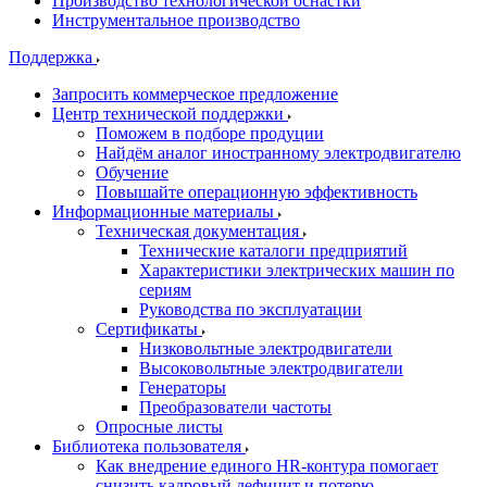
Производство технологической оснастки
Инструментальное производство
Поддержка
Запросить коммерческое предложение
Центр технической поддержки
Поможем в подборе продуции
Найдём аналог иностранному электродвигателю
Обучение
Повышайте операционную эффективность
Информационные материалы
Техническая документация
Технические каталоги предприятий
Характеристики электрических машин по
сериям
Руководства по эксплуатации
Сертификаты
Низковольтные электродвигатели
Высоковольтные электродвигатели
Генераторы
Преобразователи частоты
Опросные листы
Библиотека пользователя
Как внедрение единого HR-контура помогает
снизить кадровый дефицит и потерю