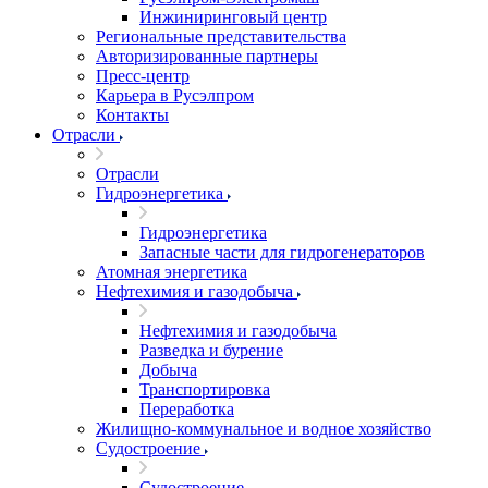
Инжиниринговый центр
Региональные представительства
Авторизированные партнеры
Пресс-центр
Карьера в Русэлпром
Контакты
Отрасли
Отрасли
Гидроэнергетика
Гидроэнергетика
Запасные части для гидрогенераторов
Атомная энергетика
Нефтехимия и газодобыча
Нефтехимия и газодобыча
Разведка и бурение
Добыча
Транспортировка
Переработка
Жилищно-коммунальное и водное хозяйство
Судостроение
Судостроение