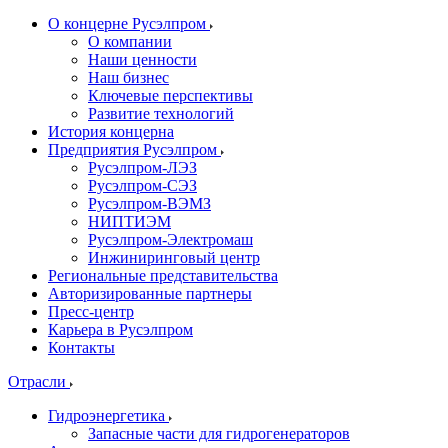
О концерне Русэлпром
О компании
Наши ценности
Наш бизнес
Ключевые перспективы
Развитие технологий
История концерна
Предприятия Русэлпром
Русэлпром-ЛЭЗ
Русэлпром-СЭЗ
Русэлпром-ВЭМЗ
НИПТИЭМ
Русэлпром-Электромаш
Инжиниринговый центр
Региональные представительства
Авторизированные партнеры
Пресс-центр
Карьера в Русэлпром
Контакты
Отрасли
Гидроэнергетика
Запасные части для гидрогенераторов