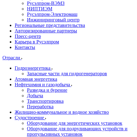
Русэлпром-ВЭМЗ
НИПТИЭМ
Русэлпром-Электромаш
Инжиниринговый центр
Региональные представительства
Авторизированные партнеры
Пресс-центр
Карьера в Русэлпром
Контакты
Отрасли
Гидроэнергетика
Запасные части для гидрогенераторов
Атомная энергетика
Нефтехимия и газодобыча
Разведка и бурение
Добыча
Транспортировка
Переработка
Жилищно-коммунальное и водное хозяйство
Судостроение
Оборудование для энергетических установок
Оборудование для подруливающих устройств и
пропульсивных установок