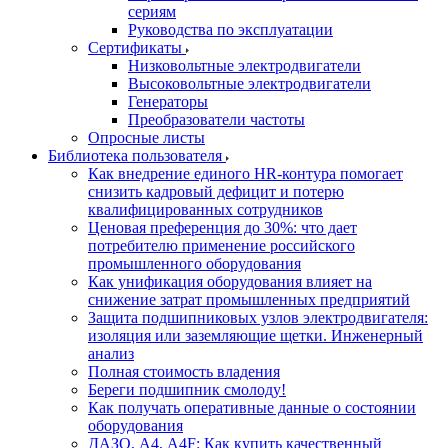
сериям
Руководства по эксплуатации
Сертификаты
Низковольтные электродвигатели
Высоковольтные электродвигатели
Генераторы
Преобразователи частоты
Опросные листы
Библиотека пользователя
Как внедрение единого HR-контура помогает
снизить кадровый дефицит и потерю
квалифицированных сотрудников
Ценовая преференция до 30%: что дает
потребителю применение российского
промышленного оборудования
Как унификация оборудования влияет на
снижение затрат промышленных предприятий
Защита подшипниковых узлов электродвигателя:
изоляция или заземляющие щетки. Инженерный
анализ
Полная стоимость владения
Береги подшипник смолоду!
Как получать оперативные данные о состоянии
оборудования
ДАЗО, А4, А4F: Как купить качественный