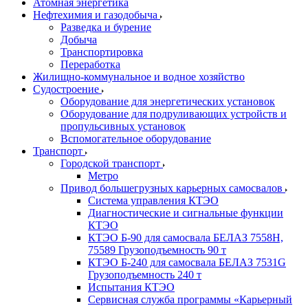
Атомная энергетика
Нефтехимия и газодобыча
Разведка и бурение
Добыча
Транспортировка
Переработка
Жилищно-коммунальное и водное хозяйство
Судостроение
Оборудование для энергетических установок
Оборудование для подруливающих устройств и
пропульсивных установок
Вспомогательное оборудование
Транспорт
Городской транспорт
Метро
Привод большегрузных карьерных самосвалов
Система управления КТЭО
Диагностические и сигнальные функции
КТЭО
КТЭО Б-90 для самосвала БЕЛАЗ 7558H,
75589 Грузоподъемность 90 т
КТЭО Б-240 для самосвала БЕЛАЗ 7531G
Грузоподъемность 240 т
Испытания КТЭО
Сервисная служба программы «Карьерный