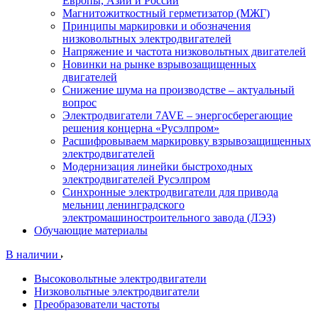
Европы, Азии и России
Магнитожиткостный герметизатор (МЖГ)
Принципы маркировки и обозначения
низковольтных электродвигателей
Напряжение и частота низковольтных двигателей
Новинки на рынке взрывозащищенных
двигателей
Снижение шума на производстве – актуальный
вопрос
Электродвигатели 7AVE – энергосберегающие
решения концерна «Русэлпром»
Расшифровываем маркировку взрывозащищенных
электродвигателей
Модернизация линейки быстроходных
электродвигателей Русэлпром
Синхронные электродвигатели для привода
мельниц ленинградского
электромашиностроительного завода (ЛЭЗ)
Обучающие материалы
В наличии
Высоковольтные электродвигатели
Низковольтные электродвигатели
Преобразователи частоты