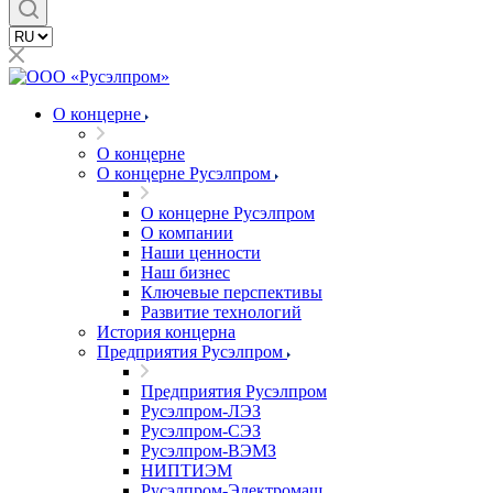
О концерне
О концерне
О концерне Русэлпром
О концерне Русэлпром
О компании
Наши ценности
Наш бизнес
Ключевые перспективы
Развитие технологий
История концерна
Предприятия Русэлпром
Предприятия Русэлпром
Русэлпром-ЛЭЗ
Русэлпром-СЭЗ
Русэлпром-ВЭМЗ
НИПТИЭМ
Русэлпром-Электромаш