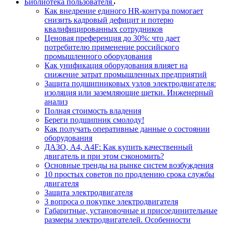
Библиотека пользователя
Как внедрение единого HR-контура помогает
снизить кадровый дефицит и потерю
квалифицированных сотрудников
Ценовая преференция до 30%: что дает
потребителю применение российского
промышленного оборудования
Как унификация оборудования влияет на
снижение затрат промышленных предприятий
Защита подшипниковых узлов электродвигателя:
изоляция или заземляющие щетки. Инженерный
анализ
Полная стоимость владения
Береги подшипник смолоду!
Как получать оперативные данные о состоянии
оборудования
ДАЗО, А4, А4F: Как купить качественный
двигатель и при этом сэкономить?
Основные тренды на рынке систем возбуждения
10 простых советов по продлению срока службы
двигателя
Защита электродвигателя
3 вопроса о покупке электродвигателя
Габаритные, установочные и присоединительные
размеры электродвигателей. Особенности