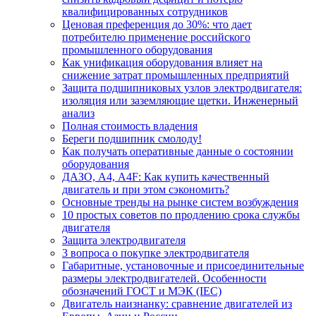
квалифицированных сотрудников
Ценовая преференция до 30%: что дает
потребителю применение российского
промышленного оборудования
Как унификация оборудования влияет на
снижение затрат промышленных предприятий
Защита подшипниковых узлов электродвигателя:
изоляция или заземляющие щетки. Инженерный
анализ
Полная стоимость владения
Береги подшипник смолоду!
Как получать оперативные данные о состоянии
оборудования
ДАЗО, А4, А4F: Как купить качественный
двигатель и при этом сэкономить?
Основные тренды на рынке систем возбуждения
10 простых советов по продлению срока службы
двигателя
Защита электродвигателя
3 вопроса о покупке электродвигателя
Габаритные, установочные и присоединительные
размеры электродвигателей. Особенности
обозначений ГОСТ и МЭК (IEC)
Двигатель наизнанку: сравнение двигателей из