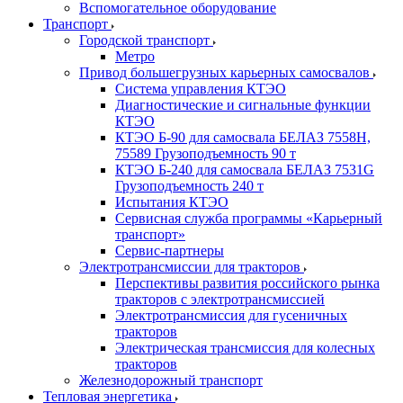
Вспомогательное оборудование
Транспорт
Городской транспорт
Метро
Привод большегрузных карьерных самосвалов
Система управления КТЭО
Диагностические и сигнальные функции
КТЭО
КТЭО Б-90 для самосвала БЕЛАЗ 7558H,
75589 Грузоподъемность 90 т
КТЭО Б-240 для самосвала БЕЛАЗ 7531G
Грузоподъемность 240 т
Испытания КТЭО
Сервисная служба программы «Карьерный
транспорт»
Сервис-партнеры
Электротрансмиссии для тракторов
Перспективы развития российского рынка
тракторов с электротрансмиссией
Электротрансмиссия для гусеничных
тракторов
Электрическая трансмиссия для колесных
тракторов
Железнодорожный транспорт
Тепловая энергетика