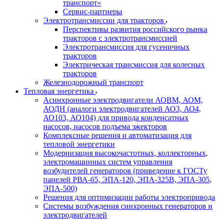
транспорт»
Сервис-партнеры
Электротрансмиссии для тракторов
Перспективы развития российского рынка
тракторов с электротрансмиссией
Электротрансмиссия для гусеничных
тракторов
Электрическая трансмиссия для колесных
тракторов
Железнодорожный транспорт
Тепловая энергетика
Асинхронные электродвигатели АОВМ, АОМ,
АОДН (аналоги электродвигателей АО3, АО4,
АО103, АО104) для привода конденсатных
насосов, насосов подъема эжекторов
Комплексные решения и автоматизация для
тепловой энергетики
Модернизация высокочастотных, коллекторных,
электромашинных систем управления
возбудителей генераторов (приведение к ГОСТу
панелей РВА-65, ЭПА-120, ЭПА-325В, ЭПА-305,
ЭПА-500)
Решения для оптимизации работы электропривода
Системы возбуждения синхронных генераторов и
электродвигателей