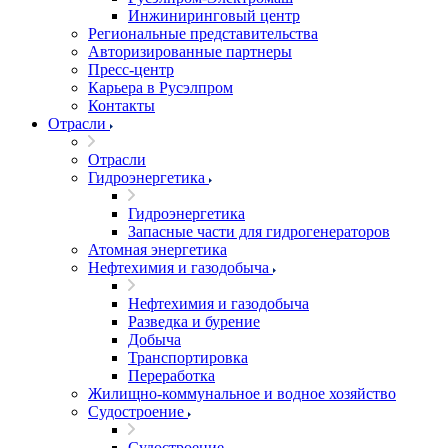
Инжиниринговый центр
Региональные представительства
Авторизированные партнеры
Пресс-центр
Карьера в Русэлпром
Контакты
Отрасли
Отрасли
Гидроэнергетика
Гидроэнергетика
Запасные части для гидрогенераторов
Атомная энергетика
Нефтехимия и газодобыча
Нефтехимия и газодобыча
Разведка и бурение
Добыча
Транспортировка
Переработка
Жилищно-коммунальное и водное хозяйство
Судостроение
Судостроение