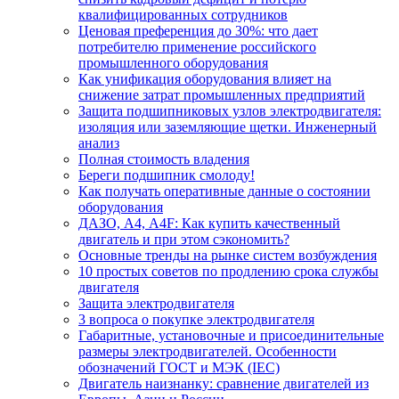
квалифицированных сотрудников
Ценовая преференция до 30%: что дает
потребителю применение российского
промышленного оборудования
Как унификация оборудования влияет на
снижение затрат промышленных предприятий
Защита подшипниковых узлов электродвигателя:
изоляция или заземляющие щетки. Инженерный
анализ
Полная стоимость владения
Береги подшипник смолоду!
Как получать оперативные данные о состоянии
оборудования
ДАЗО, А4, А4F: Как купить качественный
двигатель и при этом сэкономить?
Основные тренды на рынке систем возбуждения
10 простых советов по продлению срока службы
двигателя
Защита электродвигателя
3 вопроса о покупке электродвигателя
Габаритные, установочные и присоединительные
размеры электродвигателей. Особенности
обозначений ГОСТ и МЭК (IEC)
Двигатель наизнанку: сравнение двигателей из