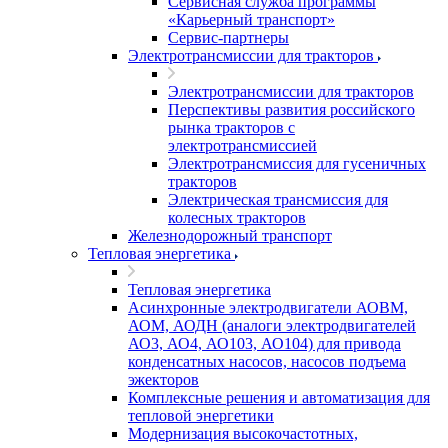
Сервисная служба программы
«Карьерный транспорт»
Сервис-партнеры
Электротрансмиссии для тракторов
Электротрансмиссии для тракторов
Перспективы развития российского
рынка тракторов с
электротрансмиссией
Электротрансмиссия для гусеничных
тракторов
Электрическая трансмиссия для
колесных тракторов
Железнодорожный транспорт
Тепловая энергетика
Тепловая энергетика
Асинхронные электродвигатели АОВМ,
АОМ, АОДН (аналоги электродвигателей
АО3, АО4, АО103, АО104) для привода
конденсатных насосов, насосов подъема
эжекторов
Комплексные решения и автоматизация для
тепловой энергетики
Модернизация высокочастотных,