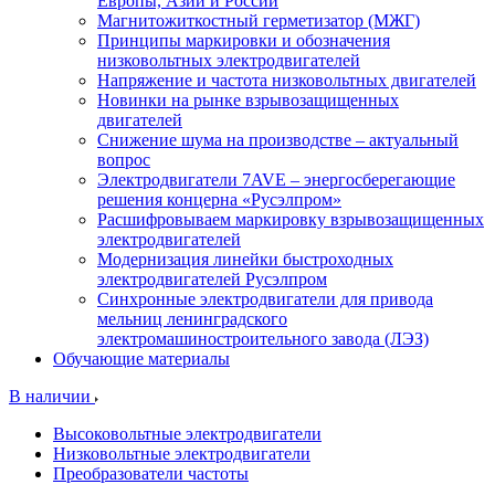
Европы, Азии и России
Магнитожиткостный герметизатор (МЖГ)
Принципы маркировки и обозначения
низковольтных электродвигателей
Напряжение и частота низковольтных двигателей
Новинки на рынке взрывозащищенных
двигателей
Снижение шума на производстве – актуальный
вопрос
Электродвигатели 7AVE – энергосберегающие
решения концерна «Русэлпром»
Расшифровываем маркировку взрывозащищенных
электродвигателей
Модернизация линейки быстроходных
электродвигателей Русэлпром
Синхронные электродвигатели для привода
мельниц ленинградского
электромашиностроительного завода (ЛЭЗ)
Обучающие материалы
В наличии
Высоковольтные электродвигатели
Низковольтные электродвигатели
Преобразователи частоты