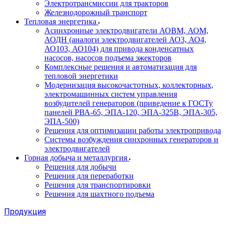
Электротрансмиссии для тракторов
Железнодорожный транспорт
Тепловая энергетика
Асинхронные электродвигатели АОВМ, АОМ,
АОДН (аналоги электродвигателей АО3, АО4,
АО103, АО104) для привода конденсатных
насосов, насосов подъема эжекторов
Комплексные решения и автоматизация для
тепловой энергетики
Модернизация высокочастотных, коллекторных,
электромашинных систем управления
возбудителей генераторов (приведение к ГОСТу
панелей РВА-65, ЭПА-120, ЭПА-325В, ЭПА-305,
ЭПА-500)
Решения для оптимизации работы электропривода
Системы возбуждения синхронных генераторов и
электродвигателей
Горная добыча и металлургия
Решения для добычи
Решения для переработки
Решения для транспортировки
Решения для шахтного подъема
Продукция