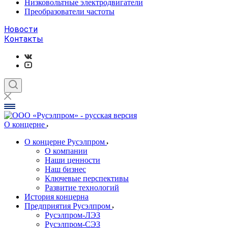
Низковольтные электродвигатели
Преобразователи частоты
Новости
Контакты
О концерне
О концерне Русэлпром
О компании
Наши ценности
Наш бизнес
Ключевые перспективы
Развитие технологий
История концерна
Предприятия Русэлпром
Русэлпром-ЛЭЗ
Русэлпром-СЭЗ