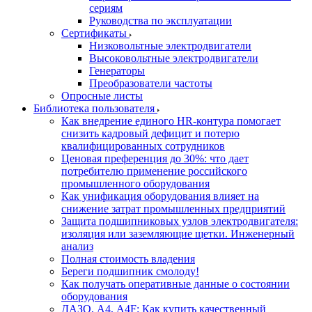
сериям
Руководства по эксплуатации
Сертификаты
Низковольтные электродвигатели
Высоковольтные электродвигатели
Генераторы
Преобразователи частоты
Опросные листы
Библиотека пользователя
Как внедрение единого HR-контура помогает
снизить кадровый дефицит и потерю
квалифицированных сотрудников
Ценовая преференция до 30%: что дает
потребителю применение российского
промышленного оборудования
Как унификация оборудования влияет на
снижение затрат промышленных предприятий
Защита подшипниковых узлов электродвигателя:
изоляция или заземляющие щетки. Инженерный
анализ
Полная стоимость владения
Береги подшипник смолоду!
Как получать оперативные данные о состоянии
оборудования
ДАЗО, А4, А4F: Как купить качественный