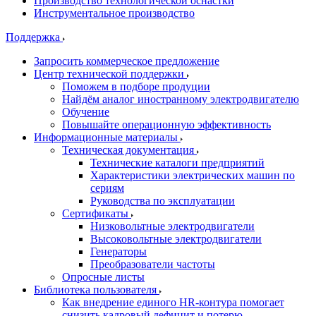
Производство технологической оснастки
Инструментальное производство
Поддержка
Запросить коммерческое предложение
Центр технической поддержки
Поможем в подборе продуции
Найдём аналог иностранному электродвигателю
Обучение
Повышайте операционную эффективность
Информационные материалы
Техническая документация
Технические каталоги предприятий
Характеристики электрических машин по
сериям
Руководства по эксплуатации
Сертификаты
Низковольтные электродвигатели
Высоковольтные электродвигатели
Генераторы
Преобразователи частоты
Опросные листы
Библиотека пользователя
Как внедрение единого HR-контура помогает
снизить кадровый дефицит и потерю