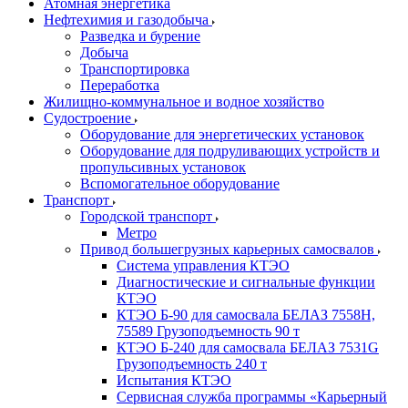
Атомная энергетика
Нефтехимия и газодобыча
Разведка и бурение
Добыча
Транспортировка
Переработка
Жилищно-коммунальное и водное хозяйство
Судостроение
Оборудование для энергетических установок
Оборудование для подруливающих устройств и
пропульсивных установок
Вспомогательное оборудование
Транспорт
Городской транспорт
Метро
Привод большегрузных карьерных самосвалов
Система управления КТЭО
Диагностические и сигнальные функции
КТЭО
КТЭО Б-90 для самосвала БЕЛАЗ 7558H,
75589 Грузоподъемность 90 т
КТЭО Б-240 для самосвала БЕЛАЗ 7531G
Грузоподъемность 240 т
Испытания КТЭО
Сервисная служба программы «Карьерный