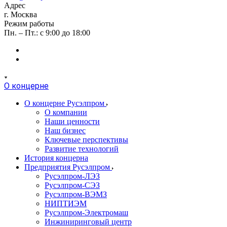
Адрес
г. Москва
Режим работы
Пн. – Пт.: с 9:00 до 18:00
О концерне
О концерне Русэлпром
О компании
Наши ценности
Наш бизнес
Ключевые перспективы
Развитие технологий
История концерна
Предприятия Русэлпром
Русэлпром-ЛЭЗ
Русэлпром-СЭЗ
Русэлпром-ВЭМЗ
НИПТИЭМ
Русэлпром-Электромаш
Инжиниринговый центр