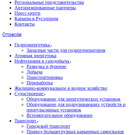
Региональные представительства
Авторизированные партнеры
Пресс-центр
Карьера в Русэлпром
Контакты
Отрасли
Гидроэнергетика
Запасные части для гидрогенераторов
Атомная энергетика
Нефтехимия и газодобыча
Разведка и бурение
Добыча
Транспортировка
Переработка
Жилищно-коммунальное и водное хозяйство
Судостроение
Оборудование для энергетических установок
Оборудование для подруливающих устройств и
пропульсивных установок
Вспомогательное оборудование
Транспорт
Городской транспорт
Привод большегрузных карьерных самосвалов