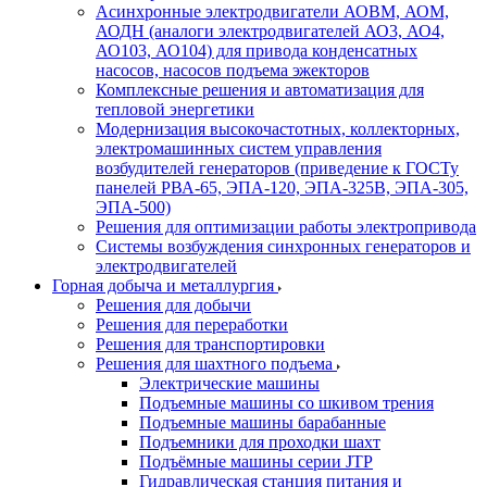
Асинхронные электродвигатели АОВМ, АОМ,
АОДН (аналоги электродвигателей АО3, АО4,
АО103, АО104) для привода конденсатных
насосов, насосов подъема эжекторов
Комплексные решения и автоматизация для
тепловой энергетики
Модернизация высокочастотных, коллекторных,
электромашинных систем управления
возбудителей генераторов (приведение к ГОСТу
панелей РВА-65, ЭПА-120, ЭПА-325В, ЭПА-305,
ЭПА-500)
Решения для оптимизации работы электропривода
Системы возбуждения синхронных генераторов и
электродвигателей
Горная добыча и металлургия
Решения для добычи
Решения для переработки
Решения для транспортировки
Решения для шахтного подъема
Электрические машины
Подъемные машины со шкивом трения
Подъемные машины барабанные
Подъемники для проходки шахт
Подъёмные машины серии JTP
Гидравлическая станция питания и