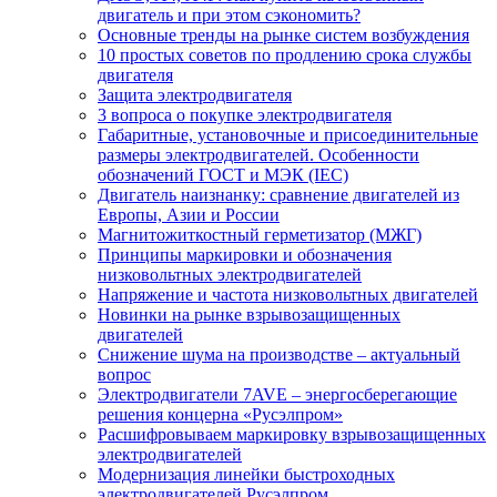
двигатель и при этом сэкономить?
Основные тренды на рынке систем возбуждения
10 простых советов по продлению срока службы
двигателя
Защита электродвигателя
3 вопроса о покупке электродвигателя
Габаритные, установочные и присоединительные
размеры электродвигателей. Особенности
обозначений ГОСТ и МЭК (IEC)
Двигатель наизнанку: сравнение двигателей из
Европы, Азии и России
Магнитожиткостный герметизатор (МЖГ)
Принципы маркировки и обозначения
низковольтных электродвигателей
Напряжение и частота низковольтных двигателей
Новинки на рынке взрывозащищенных
двигателей
Снижение шума на производстве – актуальный
вопрос
Электродвигатели 7AVE – энергосберегающие
решения концерна «Русэлпром»
Расшифровываем маркировку взрывозащищенных
электродвигателей
Модернизация линейки быстроходных
электродвигателей Русэлпром