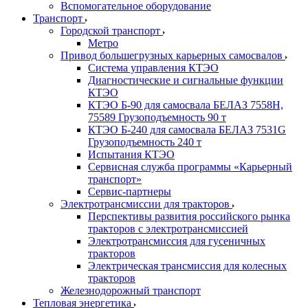
Вспомогательное оборудование
Транспорт
Городской транспорт
Метро
Привод большегрузных карьерных самосвалов
Система управления КТЭО
Диагностические и сигнальные функции
КТЭО
КТЭО Б-90 для самосвала БЕЛАЗ 7558H,
75589 Грузоподъемность 90 т
КТЭО Б-240 для самосвала БЕЛАЗ 7531G
Грузоподъемность 240 т
Испытания КТЭО
Сервисная служба программы «Карьерный
транспорт»
Сервис-партнеры
Электротрансмиссии для тракторов
Перспективы развития российского рынка
тракторов с электротрансмиссией
Электротрансмиссия для гусеничных
тракторов
Электрическая трансмиссия для колесных
тракторов
Железнодорожный транспорт
Тепловая энергетика