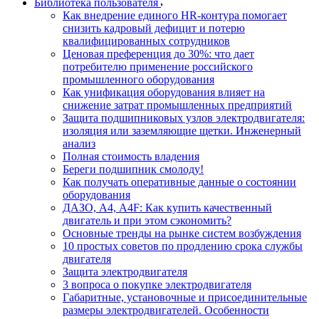
Библиотека пользователя
Как внедрение единого HR-контура помогает
снизить кадровый дефицит и потерю
квалифицированных сотрудников
Ценовая преференция до 30%: что дает
потребителю применение российского
промышленного оборудования
Как унификация оборудования влияет на
снижение затрат промышленных предприятий
Защита подшипниковых узлов электродвигателя:
изоляция или заземляющие щетки. Инженерный
анализ
Полная стоимость владения
Береги подшипник смолоду!
Как получать оперативные данные о состоянии
оборудования
ДАЗО, А4, А4F: Как купить качественный
двигатель и при этом сэкономить?
Основные тренды на рынке систем возбуждения
10 простых советов по продлению срока службы
двигателя
Защита электродвигателя
3 вопроса о покупке электродвигателя
Габаритные, установочные и присоединительные
размеры электродвигателей. Особенности