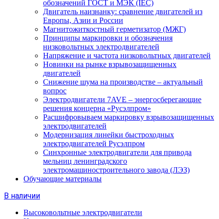
обозначений ГОСТ и МЭК (IEC)
Двигатель наизнанку: сравнение двигателей из
Европы, Азии и России
Магнитожиткостный герметизатор (МЖГ)
Принципы маркировки и обозначения
низковольтных электродвигателей
Напряжение и частота низковольтных двигателей
Новинки на рынке взрывозащищенных
двигателей
Снижение шума на производстве – актуальный
вопрос
Электродвигатели 7AVE – энергосберегающие
решения концерна «Русэлпром»
Расшифровываем маркировку взрывозащищенных
электродвигателей
Модернизация линейки быстроходных
электродвигателей Русэлпром
Синхронные электродвигатели для привода
мельниц ленинградского
электромашиностроительного завода (ЛЭЗ)
Обучающие материалы
В наличии
Высоковольтные электродвигатели