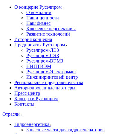
О концерне Русэлпром
О компании
Наши ценности
Наш бизнес
Ключевые перспективы
Развитие технологий
История концерна
Предприятия Русэлпром
Русэлпром-ЛЭЗ
Русэлпром-СЭЗ
Русэлпром-ВЭМЗ
НИПТИЭМ
Русэлпром-Электромаш
Инжиниринговый центр
Региональные представительства
Авторизированные партнеры
Пресс-центр
Карьера в Русэлпром
Контакты
Отрасли
Гидроэнергетика
Запасные части для гидрогенераторов