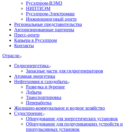
Русэлпром-ВЭМЗ
НИПТИЭМ
Русэлпром-Электромаш
Инжиниринговый центр
Региональные представительства
Авторизированные партнеры
Пресс-центр
Карьера в Русэлпром
Контакты
Отрасли
Гидроэнергетика
Запасные части для гидрогенераторов
Атомная энергетика
Нефтехимия и газодобыча
Разведка и бурение
Добыча
Транспортировка
Переработка
Жилищно-коммунальное и водное хозяйство
Судостроение
Оборудование для энергетических установок
Оборудование для подруливающих устройств и
пропульсивных установок