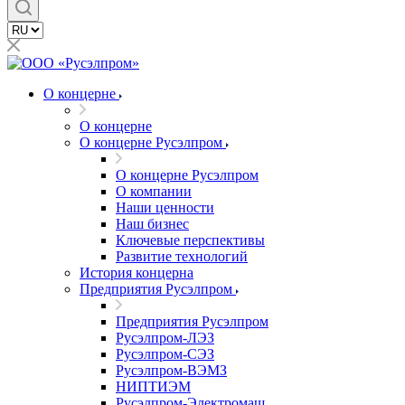
О концерне
О концерне
О концерне Русэлпром
О концерне Русэлпром
О компании
Наши ценности
Наш бизнес
Ключевые перспективы
Развитие технологий
История концерна
Предприятия Русэлпром
Предприятия Русэлпром
Русэлпром-ЛЭЗ
Русэлпром-СЭЗ
Русэлпром-ВЭМЗ
НИПТИЭМ
Русэлпром-Электромаш