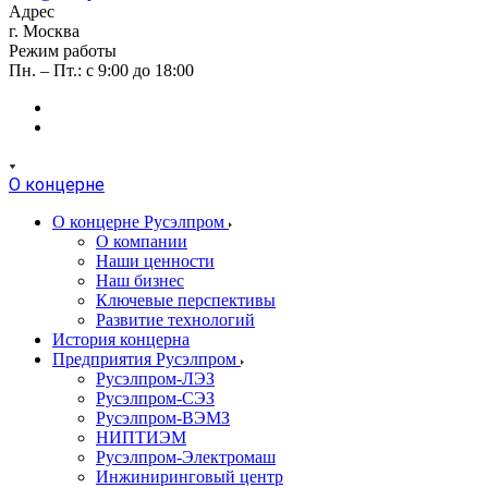
Адрес
г. Москва
Режим работы
Пн. – Пт.: с 9:00 до 18:00
О концерне
О концерне Русэлпром
О компании
Наши ценности
Наш бизнес
Ключевые перспективы
Развитие технологий
История концерна
Предприятия Русэлпром
Русэлпром-ЛЭЗ
Русэлпром-СЭЗ
Русэлпром-ВЭМЗ
НИПТИЭМ
Русэлпром-Электромаш
Инжиниринговый центр