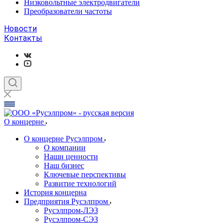
Низковольтные электродвигатели
Преобразователи частоты
Новости
Контакты
О концерне
О концерне Русэлпром
О компании
Наши ценности
Наш бизнес
Ключевые перспективы
Развитие технологий
История концерна
Предприятия Русэлпром
Русэлпром-ЛЭЗ
Русэлпром-СЭЗ