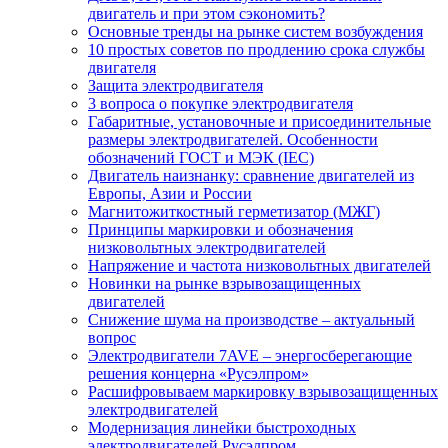
двигатель и при этом сэкономить?
Основные тренды на рынке систем возбуждения
10 простых советов по продлению срока службы
двигателя
Защита электродвигателя
3 вопроса о покупке электродвигателя
Габаритные, установочные и присоединительные
размеры электродвигателей. Особенности
обозначений ГОСТ и МЭК (IEC)
Двигатель наизнанку: сравнение двигателей из
Европы, Азии и России
Магнитожиткостный герметизатор (МЖГ)
Принципы маркировки и обозначения
низковольтных электродвигателей
Напряжение и частота низковольтных двигателей
Новинки на рынке взрывозащищенных
двигателей
Снижение шума на производстве – актуальный
вопрос
Электродвигатели 7AVE – энергосберегающие
решения концерна «Русэлпром»
Расшифровываем маркировку взрывозащищенных
электродвигателей
Модернизация линейки быстроходных
электродвигателей Русэлпром