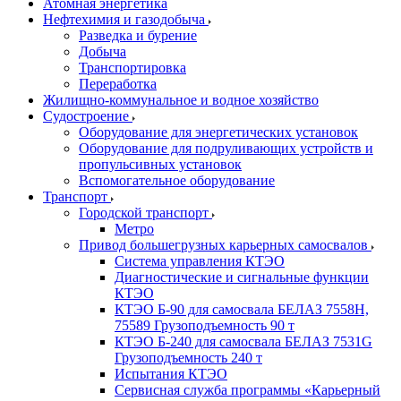
Атомная энергетика
Нефтехимия и газодобыча
Разведка и бурение
Добыча
Транспортировка
Переработка
Жилищно-коммунальное и водное хозяйство
Судостроение
Оборудование для энергетических установок
Оборудование для подруливающих устройств и
пропульсивных установок
Вспомогательное оборудование
Транспорт
Городской транспорт
Метро
Привод большегрузных карьерных самосвалов
Система управления КТЭО
Диагностические и сигнальные функции
КТЭО
КТЭО Б-90 для самосвала БЕЛАЗ 7558H,
75589 Грузоподъемность 90 т
КТЭО Б-240 для самосвала БЕЛАЗ 7531G
Грузоподъемность 240 т
Испытания КТЭО
Сервисная служба программы «Карьерный