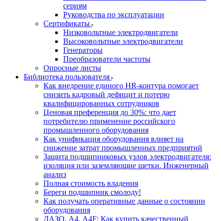
сериям
Руководства по эксплуатации
Сертификаты
Низковольтные электродвигатели
Высоковольтные электродвигатели
Генераторы
Преобразователи частоты
Опросные листы
Библиотека пользователя
Как внедрение единого HR-контура помогает
снизить кадровый дефицит и потерю
квалифицированных сотрудников
Ценовая преференция до 30%: что дает
потребителю применение российского
промышленного оборудования
Как унификация оборудования влияет на
снижение затрат промышленных предприятий
Защита подшипниковых узлов электродвигателя:
изоляция или заземляющие щетки. Инженерный
анализ
Полная стоимость владения
Береги подшипник смолоду!
Как получать оперативные данные о состоянии
оборудования
ДАЗО, А4, А4F: Как купить качественный