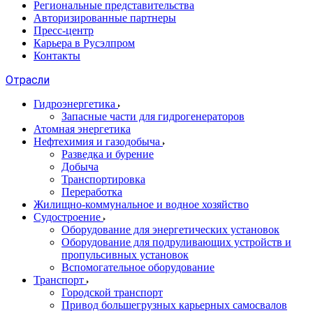
Региональные представительства
Авторизированные партнеры
Пресс-центр
Карьера в Русэлпром
Контакты
Отрасли
Гидроэнергетика
Запасные части для гидрогенераторов
Атомная энергетика
Нефтехимия и газодобыча
Разведка и бурение
Добыча
Транспортировка
Переработка
Жилищно-коммунальное и водное хозяйство
Судостроение
Оборудование для энергетических установок
Оборудование для подруливающих устройств и
пропульсивных установок
Вспомогательное оборудование
Транспорт
Городской транспорт
Привод большегрузных карьерных самосвалов