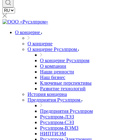
О концерне
О концерне
О концерне Русэлпром
О концерне Русэлпром
О компании
Наши ценности
Наш бизнес
Ключевые перспективы
Развитие технологий
История концерна
Предприятия Русэлпром
Предприятия Русэлпром
Русэлпром-ЛЭЗ
Русэлпром-СЭЗ
Русэлпром-ВЭМЗ
НИПТИЭМ
Русэлпром-Электромаш