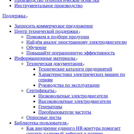
Производство технологической оснастки
Инструментальное производство
Поддержка
Запросить коммерческое предложение
Центр технической поддержки
Поможем в подборе продуции
Найдём аналог иностранному электродвигателю
Обучение
Повышайте операционную эффективность
Информационные материалы
Техническая документация
Технические каталоги предприятий
Характеристики электрических машин по
сериям
Руководства по эксплуатации
Сертификаты
Низковольтные электродвигатели
Высоковольтные электродвигатели
Генераторы
Преобразователи частоты
Опросные листы
Библиотека пользователя
Как внедрение единого HR-контура помогает
снизить кадровый дефицит и потерю