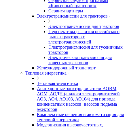
Сервисная служба программы
«Карьерный транспорт»
Сервис-партнеры
Электротрансмиссии для тракторов
Электротрансмиссии для тракторов
Перспективы развития российского
рынка тракторов с
электротрансмиссией
Электротрансмиссия для гусеничных
тракторов
Электрическая трансмиссия для
колесных тракторов
Железнодорожный транспорт
Тепловая энергетика
Тепловая энергетика
Асинхронные электродвигатели АОВМ,
АОМ, АОДН (аналоги электродвигателей
АО3, АО4, АО103, АО104) для привода
конденсатных насосов, насосов подъема
эжекторов
Комплексные решения и автоматизация для
тепловой энергетики
Модернизация высокочастотных,