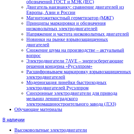
обозначений ГОСТ и МЭК (IEC)
Двигатель наизнанку: сравнение двигателей из
Европы, Азии и России
Магнитожиткостный герметизатор (МЖГ)
Принципы маркировки и обозначения
низковольтных электродвигателей
Напряжение и частота низковольтных двигателей
Новинки на рынке взрывозащищенных
двигателей
Снижение шума на производстве – актуальный
вопрос
Электродвигатели 7AVE – энергосберегающие
решения концерна «Русэлпром»
Расшифровываем маркировку взрывозащищенных
электродвигателей
Модернизация линейки быстроходных
электродвигателей Русэлпром
Синхронные электродвигатели для привода
мельниц ленинградского
электромашиностроительного завода (ЛЭЗ)
Обучающие материалы
В наличии
Высоковольтные электродвигатели