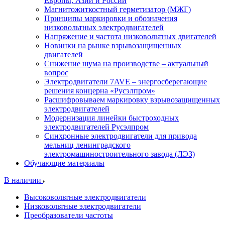
Европы, Азии и России
Магнитожиткостный герметизатор (МЖГ)
Принципы маркировки и обозначения
низковольтных электродвигателей
Напряжение и частота низковольтных двигателей
Новинки на рынке взрывозащищенных
двигателей
Снижение шума на производстве – актуальный
вопрос
Электродвигатели 7AVE – энергосберегающие
решения концерна «Русэлпром»
Расшифровываем маркировку взрывозащищенных
электродвигателей
Модернизация линейки быстроходных
электродвигателей Русэлпром
Синхронные электродвигатели для привода
мельниц ленинградского
электромашиностроительного завода (ЛЭЗ)
Обучающие материалы
В наличии
Высоковольтные электродвигатели
Низковольтные электродвигатели
Преобразователи частоты