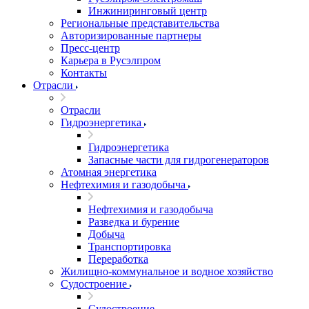
Инжиниринговый центр
Региональные представительства
Авторизированные партнеры
Пресс-центр
Карьера в Русэлпром
Контакты
Отрасли
Отрасли
Гидроэнергетика
Гидроэнергетика
Запасные части для гидрогенераторов
Атомная энергетика
Нефтехимия и газодобыча
Нефтехимия и газодобыча
Разведка и бурение
Добыча
Транспортировка
Переработка
Жилищно-коммунальное и водное хозяйство
Судостроение
Судостроение