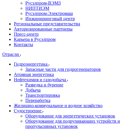
Русэлпром-ВЭМЗ
НИПТИЭМ
Русэлпром-Электромаш
Инжиниринговый центр
Региональные представительства
Авторизированные партнеры
Пресс-центр
Карьера в Русэлпром
Контакты
Отрасли
Гидроэнергетика
Запасные части для гидрогенераторов
Атомная энергетика
Нефтехимия и газодобыча
Разведка и бурение
Добыча
Транспортировка
Переработка
Жилищно-коммунальное и водное хозяйство
Судостроение
Оборудование для энергетических установок
Оборудование для подруливающих устройств и
пропульсивных установок