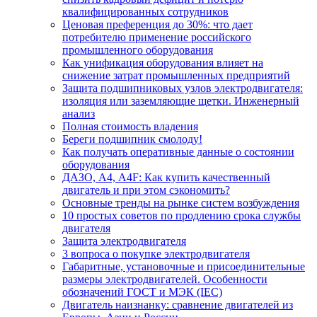
квалифицированных сотрудников
Ценовая преференция до 30%: что дает
потребителю применение российского
промышленного оборудования
Как унификация оборудования влияет на
снижение затрат промышленных предприятий
Защита подшипниковых узлов электродвигателя:
изоляция или заземляющие щетки. Инженерный
анализ
Полная стоимость владения
Береги подшипник смолоду!
Как получать оперативные данные о состоянии
оборудования
ДАЗО, А4, А4F: Как купить качественный
двигатель и при этом сэкономить?
Основные тренды на рынке систем возбуждения
10 простых советов по продлению срока службы
двигателя
Защита электродвигателя
3 вопроса о покупке электродвигателя
Габаритные, установочные и присоединительные
размеры электродвигателей. Особенности
обозначений ГОСТ и МЭК (IEC)
Двигатель наизнанку: сравнение двигателей из