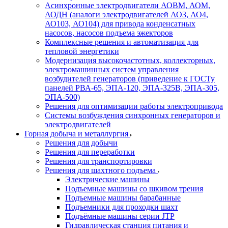
Асинхронные электродвигатели АОВМ, АОМ,
АОДН (аналоги электродвигателей АО3, АО4,
АО103, АО104) для привода конденсатных
насосов, насосов подъема эжекторов
Комплексные решения и автоматизация для
тепловой энергетики
Модернизация высокочастотных, коллекторных,
электромашинных систем управления
возбудителей генераторов (приведение к ГОСТу
панелей РВА-65, ЭПА-120, ЭПА-325В, ЭПА-305,
ЭПА-500)
Решения для оптимизации работы электропривода
Системы возбуждения синхронных генераторов и
электродвигателей
Горная добыча и металлургия
Решения для добычи
Решения для переработки
Решения для транспортировки
Решения для шахтного подъема
Электрические машины
Подъемные машины со шкивом трения
Подъемные машины барабанные
Подъемники для проходки шахт
Подъёмные машины серии JTP
Гидравлическая станция питания и