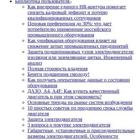
Библиотека пользователя
Как внедрение единого HR-контура помогает
снизить кадровый дефицит и потерю
квалифицированных сотрудников
Ценовая преференция до 30%: что дает
потребителю применение российского
промышленного оборудования
Как унификация оборудования влияет на
снижение затрат промышленных предприятий
Защита подшипниковых узлов электродвигателя:
изоляция или заземляющие щетки. Инженерный
анализ
Полная стоимость владения
Береги подшипник смолоду!
Как получать оперативные данные о состоянии
оборудования
ДАЗО, А4, А4F: Как купить качественный
двигатель и при этом сэкономить?
Основные тренды на рынке систем возбуждения
10 простых советов по продлению срока службы
двигателя
Защита электродвигателя
3 вопроса о покупке электродвигателя
Габаритные, установочные и присоединительные
размеры электродвигателей. Особенности