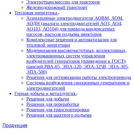
Электротрансмиссии для тракторов
Железнодорожный транспорт
Тепловая энергетика
Асинхронные электродвигатели АОВМ, АОМ,
АОДН (аналоги электродвигателей АО3, АО4,
АО103, АО104) для привода конденсатных
насосов, насосов подъема эжекторов
Комплексные решения и автоматизация для
тепловой энергетики
Модернизация высокочастотных, коллекторных,
электромашинных систем управления
возбудителей генераторов (приведение к ГОСТу
панелей РВА-65, ЭПА-120, ЭПА-325В, ЭПА-305,
ЭПА-500)
Решения для оптимизации работы электропривода
Системы возбуждения синхронных генераторов и
электродвигателей
Горная добыча и металлургия
Решения для добычи
Решения для переработки
Решения для транспортировки
Решения для шахтного подъема
Продукция