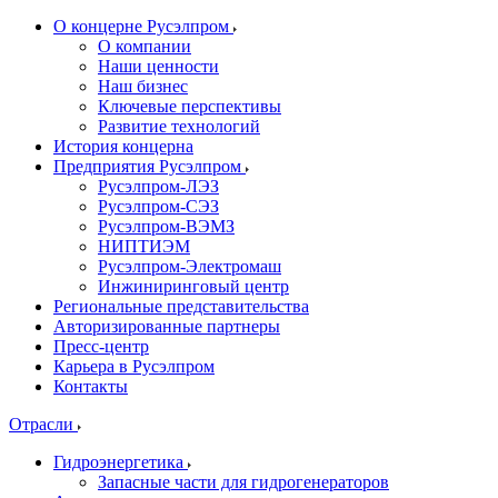
О концерне Русэлпром
О компании
Наши ценности
Наш бизнес
Ключевые перспективы
Развитие технологий
История концерна
Предприятия Русэлпром
Русэлпром-ЛЭЗ
Русэлпром-СЭЗ
Русэлпром-ВЭМЗ
НИПТИЭМ
Русэлпром-Электромаш
Инжиниринговый центр
Региональные представительства
Авторизированные партнеры
Пресс-центр
Карьера в Русэлпром
Контакты
Отрасли
Гидроэнергетика
Запасные части для гидрогенераторов