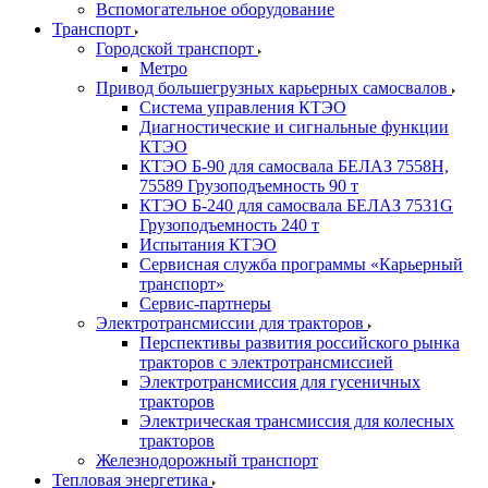
Вспомогательное оборудование
Транспорт
Городской транспорт
Метро
Привод большегрузных карьерных самосвалов
Система управления КТЭО
Диагностические и сигнальные функции
КТЭО
КТЭО Б-90 для самосвала БЕЛАЗ 7558H,
75589 Грузоподъемность 90 т
КТЭО Б-240 для самосвала БЕЛАЗ 7531G
Грузоподъемность 240 т
Испытания КТЭО
Сервисная служба программы «Карьерный
транспорт»
Сервис-партнеры
Электротрансмиссии для тракторов
Перспективы развития российского рынка
тракторов с электротрансмиссией
Электротрансмиссия для гусеничных
тракторов
Электрическая трансмиссия для колесных
тракторов
Железнодорожный транспорт
Тепловая энергетика