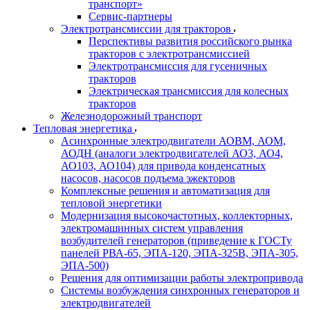
транспорт»
Сервис-партнеры
Электротрансмиссии для тракторов
Перспективы развития российского рынка
тракторов с электротрансмиссией
Электротрансмиссия для гусеничных
тракторов
Электрическая трансмиссия для колесных
тракторов
Железнодорожный транспорт
Тепловая энергетика
Асинхронные электродвигатели АОВМ, АОМ,
АОДН (аналоги электродвигателей АО3, АО4,
АО103, АО104) для привода конденсатных
насосов, насосов подъема эжекторов
Комплексные решения и автоматизация для
тепловой энергетики
Модернизация высокочастотных, коллекторных,
электромашинных систем управления
возбудителей генераторов (приведение к ГОСТу
панелей РВА-65, ЭПА-120, ЭПА-325В, ЭПА-305,
ЭПА-500)
Решения для оптимизации работы электропривода
Системы возбуждения синхронных генераторов и
электродвигателей